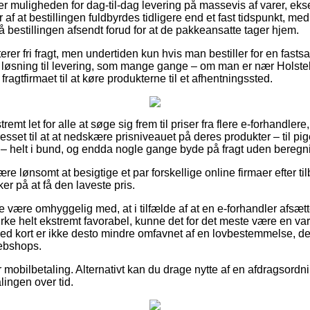
ger muligheden for dag-til-dag levering på massevis af varer, ek
f at bestillingen fuldbyrdes tidligere end et fast tidspunkt, med
å bestillingen afsendt forud for at de pakkeansatte tager hjem.
rer fri fragt, men undertiden kun hvis man bestiller for en fastsa
 løsning til levering, som mange gange – om man er nær Holste
fragtfirmaet til at køre produkterne til et afhentningssted.
remt let for alle at søge sig frem til priser fra flere e-forhandlere
esset til at at nedskære prisniveauet på deres produkter – til pig
– helt i bund, og endda nogle gange byde på fragt uden beregn
ære lønsomt at besigtige et par forskellige online firmaer efter til
er på at få den laveste pris.
 være omhyggelig med, at i tilfælde af at en e-forhandler afsætter
rke helt ekstremt favorabel, kunne det for det meste være en var
 med kort er ikke desto mindre omfavnet af en lovbestemmelse, 
webshops.
r mobilbetaling. Alternativt kan du drage nytte af en afdragsordni
alingen over tid.