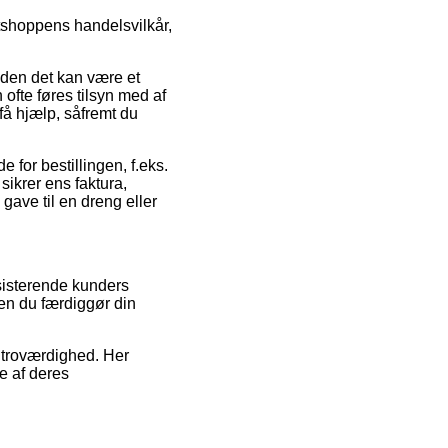
etshoppens handelsvilkår,
iden det kan være et
ofte føres tilsyn med af
få hjælp, såfremt du
for bestillingen, f.eks.
 sikrer ens faktura,
gave til en dreng eller
sisterende kunders
den du færdiggør din
s troværdighed. Her
e af deres