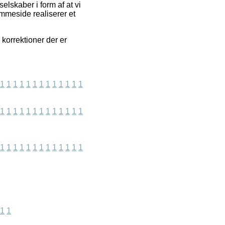
lskaber i form af at vi
emmeside realiserer et
korrektioner der er
1
1
1
1
1
1
1
1
1
1
1
1
1
1
1
1
1
1
1
1
1
1
1
1
1
1
1
1
1
1
1
1
1
1
1
1
1
1
1
1
1