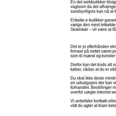
En del webbutikker tilsi
vagtsom da det afhænger a
sandsynligvis kan nå at f
Enkelte e-butikker garante
vælge den mest letkøbte
Skælskør – vil være at få 
Det er jo efterhånden ekst
firmaer på nettet været pr
som til mænd og kvinder 
Derfor kan det trods alt v
køber, sådan at du er sikk
Du skal ikke desto mindre
en udsalgspris der kan vi
forhandler. Bestillinger
overfor uægte internet 
Vi anbefaler kortkøb elle
vidt du agter at klare bet