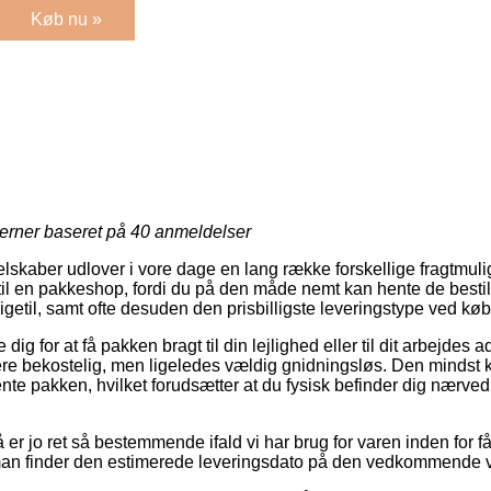
Køb nu »
jerner baseret på
40
anmeldelser
elskaber udlover i vore dage en lang række forskellige fragtmul
 til en pakkeshop, fordi du på den måde nemt kan hente de bestilt
igetil, samt ofte desuden den prisbilligste leveringstype ved køb 
 dig for at få pakken bragt til din lejlighed eller til dit arbejdes 
re bekostelig, men ligeledes vældig gnidningsløs. Den mindst ko
ente pakken, hvilket forudsætter at du fysisk befinder dig nærved
er jo ret så bestemmende ifald vi har brug for varen inden for f
 man finder den estimerede leveringsdato på den vedkommende 