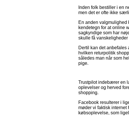
Inden folk bestiller i e
men det er ofte ikke sæ
En anden valgmulighed k
kendetegn for at online w
sagkyndige som har nøje 
skulle få vanskeligheder
Dertil kan det anbefales 
hvilken returpolitik shoppe
således man når som hels
pige.
Trustpilot indebærer en 
oplevelser og herved fore
shopping.
Facebook resulterer i lig
møder vi faktisk interne
købsoplevelse, som ligel