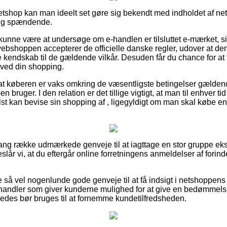
n netshop kan man ideelt set gøre sig bekendt med indholdet af n
rlig spændende.
unne være at undersøge om e-handlen er tilsluttet e-mærket, s
ebshoppen accepterer de officielle danske regler, udover at den 
kendskab til de gældende vilkår. Desuden får du chance for at 
 ved din shopping.
at køberen er vaks omkring de væsentligste betingelser gældende 
n bruger. I den relation er det tillige vigtigt, at man til enhver tid
t kan bevise sin shopping af , ligegyldigt om man skal købe en 
lang række udmærkede genveje til at iagttage en stor gruppe ek
slår vi, at du eftergår online forretningens anmeldelser af forin
e så vel nogenlunde gode genveje til at få indsigt i netshoppen
t handler som giver kunderne mulighed for at give en bedømmels
edes bør bruges til at fornemme kundetilfredsheden.