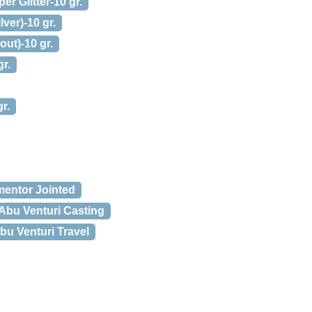
r Glitter-10 gr.
ver)-10 gr.
out)-10 gr.
gr.
r.
entor Jointed
Abu Venturi Casting
bu Venturi Travel