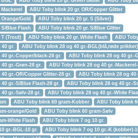
. BGL
ABU Toby blink 20 gr. Green Glitter
ABU Toby bli
. Mackerel
ABU Toby blink 20 gr. OR/Copper Glitter
. Orange/Gold
ABU Toby blink 20 gr. S (Silver)
 S/Blue Flash
ABU Toby blink 20 gr. S/Blue Glitter
 T (Trout)
ABU Toby blink 20 gr. White Flash
ABU Toby 
40 gr.
ABU Toby blink 28 og 40 gr.-BGL(blå,røde prikker)
40 gr.-Copper/black-28 gr.
ABU Toby blink 28 og 40 gr.-Gr
40 gr.-Grøn-28 gr.
ABU Toby blink 28 og 40 gr.-Mackerel-
40 gr.-OR/Copper Glitter-28 gr.
ABU Toby blink 28 og 40 g
40 gr.-S/Blue Flash-28 gr.
ABU Toby blink 28 og 40 gr.-So
40 gr.-Sølv-28 gr.
ABU Toby blink 28 og 40 gr.-White Flas
ram
ABU Toby blink 60 gram-Kobber
ABU Toby blink 6
ram-orange/Gold
ABU Toby blink 60 gram-Sølv
am-White Flash
ABU Toby blink 7 og 10 gr.
0 gr.-BGL-10 gr.
ABU Toby blink 7 og 10 gr.-K (kobber)-10