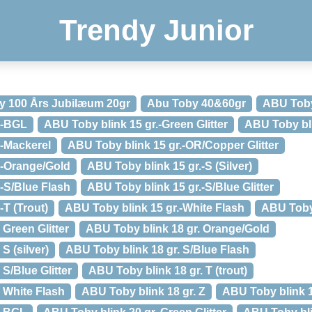
Trendy Junior
y 100 Års Jubilæum 20gr
Abu Toby 40&60gr
ABU Toby 
.-BGL
ABU Toby blink 15 gr.-Green Glitter
ABU Toby bli
.-Mackerel
ABU Toby blink 15 gr.-OR/Copper Glitter
.-Orange/Gold
ABU Toby blink 15 gr.-S (Silver)
-S/Blue Flash
ABU Toby blink 15 gr.-S/Blue Glitter
-T (Trout)
ABU Toby blink 15 gr.-White Flash
ABU Toby 
 Green Glitter
ABU Toby blink 18 gr. Orange/Gold
S (silver)
ABU Toby blink 18 gr. S/Blue Flash
S/Blue Glitter
ABU Toby blink 18 gr. T (trout)
 White Flash
ABU Toby blink 18 gr. Z
ABU Toby blink 1