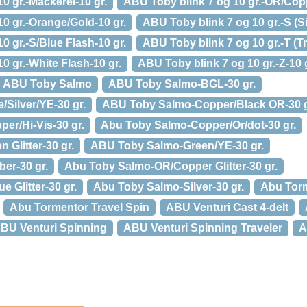
0 gr.-Mackerel-10 gr.
ABU Toby blink 7 og 10 gr.-OR/Coppe
0 gr.-Orange/Gold-10 gr.
ABU Toby blink 7 og 10 gr.-S (Sil
0 gr.-S/Blue Flash-10 gr.
ABU Toby blink 7 og 10 gr.-T (Tr
0 gr.-White Flash-10 gr.
ABU Toby blink 7 og 10 gr.-Z-10 
ABU Toby Salmo
ABU Toby Salmo-BGL-30 gr.
Silver/YE-30 gr.
ABU Toby Salmo-Copper/Black OR-30 g
r/Hi-Vis-30 gr.
Abu Toby Salmo-Copper/Or/dot-30 gr.
Glitter-30 gr.
ABU Toby Salmo-Green/YE-30 gr.
er-30 gr.
Abu Toby Salmo-OR/Copper Glitter-30 gr.
 Glitter-30 gr.
Abu Toby Salmo-Silver-30 gr.
Abu Torm
Abu Tormentor Travel Spin
ABU Venturi Cast 4-delt
BU Venturi Spinning
ABU Venturi Spinning Traveler
A