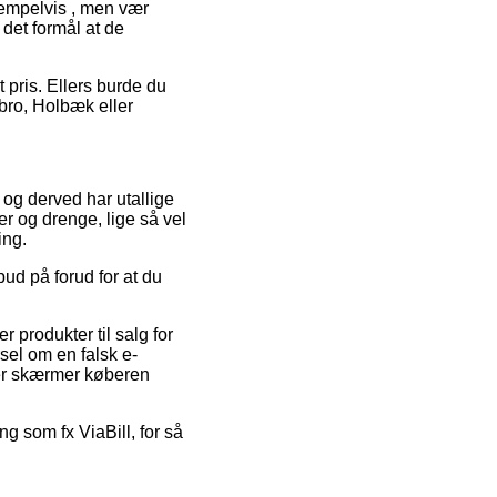
sempelvis , men vær
 det formål at de
t pris. Ellers burde du
bro, Holbæk eller
, og derved har utallige
er og drenge, lige så vel
ing.
bud på forud for at du
 produkter til salg for
sel om en falsk e-
der skærmer køberen
ng som fx ViaBill, for så