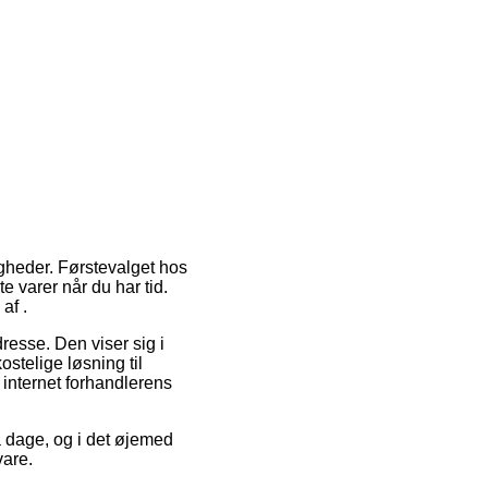
igheder. Førstevalget hos
e varer når du har tid.
af .
adresse. Den viser sig i
stelige løsning til
 internet forhandlerens
å dage, og i det øjemed
vare.