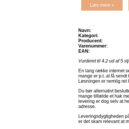
Læs mere »
Navn:
Kategori:
Producent:
Varenummer:
EAN:
Vurderet til
4.2
ud af 5 st
En lang række internet s
mange er p.t. at få sendt
Løsningen er nemlig ret l
Du bør alternativt beslutte
mange tilfælde et hak me
levering er dog selv at h
adresse.
Leveringsdygtigheden på 
er det skam relevant at