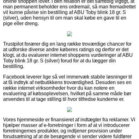
online shoppen lover. I den relation er det samtidig vigtigt, at
man permanent beholder ens ordremail, så man fremadrettet
vil kunne påvise sin bestilling af ABU Toby blink 18 gr. S
(silver), uden hensyn til om man skal købe en gave til en
pige eller dreng.
Trustpilot forærer dig en lang række troværdige chancer for
at udforske diverse andre køberes ratings og derfor er det
klogt, at du evaluerer internet shoppens vurderinger af ABU
Toby blink 18 gr. S (silver) forud for at du lægger din
bestilling.
Facebook leverer lige så vel immervæk stabile løsninger til
at få indtryk af netbutikkens troværdighed. Desuden ses en
række internet virksomheder hvor du kan notere en
evaluering af købsoplevelsen, hvilket på samme måde bør
anvendes til at tage stilling til hvor tilfredse kunderne er.
Vores hjemmeside er finansieret af indtægter fra reklamer. Vi
hjælper masser af e-forretninger i form af at vi introducerer
forretningernes produkter, og indtjener provision under
forudsætning af at de besøgende vi sender videre fuldfører