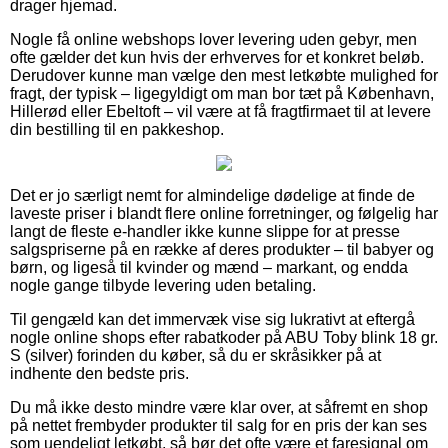
drager hjemad.
Nogle få online webshops lover levering uden gebyr, men
ofte gælder det kun hvis der erhverves for et konkret beløb.
Derudover kunne man vælge den mest letkøbte mulighed for
fragt, der typisk – ligegyldigt om man bor tæt på København,
Hillerød eller Ebeltoft – vil være at få fragtfirmaet til at levere
din bestilling til en pakkeshop.
Det er jo særligt nemt for almindelige dødelige at finde de
laveste priser i blandt flere online forretninger, og følgelig har
langt de fleste e-handler ikke kunne slippe for at presse
salgspriserne på en række af deres produkter – til babyer og
børn, og ligeså til kvinder og mænd – markant, og endda
nogle gange tilbyde levering uden betaling.
Til gengæld kan det immervæk vise sig lukrativt at eftergå
nogle online shops efter rabatkoder på ABU Toby blink 18 gr.
S (silver) forinden du køber, så du er skråsikker på at
indhente den bedste pris.
Du må ikke desto mindre være klar over, at såfremt en shop
på nettet frembyder produkter til salg for en pris der kan ses
som uendeligt letkøbt, så bør det ofte være et faresignal om