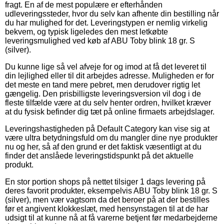
fragt. En af de mest populære er efterhånden
udleveringssteder, hvor du selv kan afhente din bestilling når
du har mulighed for det. Leveringstypen er nemlig virkelig
bekvem, og typisk ligeledes den mest letkøbte
leveringsmulighed ved køb af ABU Toby blink 18 gr. S
(silver).
Du kunne lige så vel afveje for og imod at få det leveret til
din lejlighed eller til dit arbejdes adresse. Muligheden er for
det meste en tand mere pebret, men derudover rigtig let
gængelig. Den prisbilligste leveringsversion vil dog i de
fleste tilfælde være at du selv henter ordren, hvilket kræver
at du fysisk befinder dig tæt på online firmaets arbejdslager.
Leveringshastigheden på Default Category kan vise sig at
være ultra betydningsfuld om du mangler dine nye produkter
nu og her, så af den grund er det faktisk væsentligt at du
finder det anslåede leveringstidspunkt på det aktuelle
produkt.
En stor portion shops på nettet tilsiger 1 dags levering på
deres favorit produkter, eksempelvis ABU Toby blink 18 gr. S
(silver), men vær vagtsom da det beroer på at der bestilles
før et angivent klokkeslæt, med hensynstagen til at de har
udsigt til at kunne nå at få varerne betjent før medarbejderne