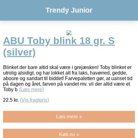
Trendy Junior
ABU Toby blink 18 gr. S
(silver)
Blinket der bare altid skal være i grejæsken! Toby blinket er
utrolig alsidigt, og har lokket alt fra laks, havørred, gedde,
aboore og sandart til biddet! Farvepaletten gør, at uanset tid
på dagen og året, farven på vandet mv. vil der altid være et
Toby b
(Læs mere)
22.5
kr.
(Vis fragtpris)
Læs mere »
Køb nu »