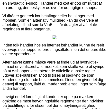
en snydagtig e-shop. Handler med kort er dog omsluttet af
en ordning, der beskytter os overfor uoprigtige e-shops.
Vi tilråder generelt kortbetalinger eller betalinger med
mobilen. Som en alternativ mulighed kan du overveje et
afbetalingstilbud som fx ViaBill, når du agter at afbetale
regningen af flere omgange.
Inden folk handler hos en internet forhandler kunne de reelt
overveje netshoppens forretningsaftale, men det er bare ikke
videre spændende.
Alternativet kunne måske være at finde ud af hvorvidt e-
firmaet er verificeret af e-mærket, som skulle være et sympol
på at e-shoppen accepterer de officielle danske regler,
udover at e-butikken af og til tilses af sagkyndige som
kender de gældende bestemmelser. Desuden giver det dig
genvej til support, ifald du møder problemstillinger som følge
af din handel.
I øvrigt er det fornuftigt at kunden er oppe på mærkerne
omkring de mest betydningsfulde reglementer der indvirker
på bestillingen, for eksempel den ombytningsrettighed