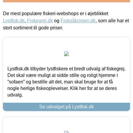
De mest populære fiskeri-webshops er i øjeblikket
Lystfisk.dk
,
Fiskegrej.dk
og
Fiskpåkrogen.dk
, som alle har et
stort sortiment til gode priser.
Lystfisk.dk tilbyder lystfiskere et bredt udvalg af fiskegrej.
Det skal være muligt at sidde stille og roligt hjemme i
”sofaen” og bestille alt det, man skal bruge for at få
nogle herlige fiskeoplevelser. Klik her for at se deres
udvalg.
Se udvalget på Lystfisk.dk