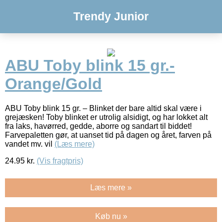
Trendy Junior
ABU Toby blink 15 gr.-
Orange/Gold
ABU Toby blink 15 gr. – Blinket der bare altid skal være i
grejæsken! Toby blinket er utrolig alsidigt, og har lokket alt
fra laks, havørred, gedde, aborre og sandart til biddet!
Farvepaletten gør, at uanset tid på dagen og året, farven på
vandet mv. vil
(Læs mere)
24.95
kr.
(Vis fragtpris)
Læs mere »
Køb nu »