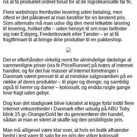
nå at få produktet ordnet forud for at de logistikansatte får fri.
Flere webshops frembyder levering uden betaling, men
oftest er det påkrævet at man bestiller for en bestemt pris.
Som alternativ må man udse dig den mest letkøbte løsning
til levering, hvilket ofte – uden hensyn til om man befinder
sig nær Esbjerg, Frederiksværk eller Tønder – er at få
fragtfirmaet til at bringe dine produkter til en pakkeshop.
Det er efterhånden virkelig nemt for almindelige dødelige at
sammenligne priser (via fx PriceRunner) på tværs af internet
handler, og for det har masser af internet forretninger i
Danmark været presset til at at mindske salgsværdien på en
række af deres produkter – til piger og drenge, og samtidig
også til herrer og damer – kolossalt, og endda nogle gange
love fragt uden gebyr.
Dog kan det stadigvæk blive lukrativt at kigge forbi indtil flere
internet virksomheder i Danmark efter udsalg på ABU Toby
blink 15 gr.-Orange/Gold før du gennemfører din handel,
sådan at man er sikret at skaffe sig den prisbilligste pris.
Man må alligevel være klar over, at hvis en butik afhænder
bedst i test varer til salg for en pris der virker kolossalt