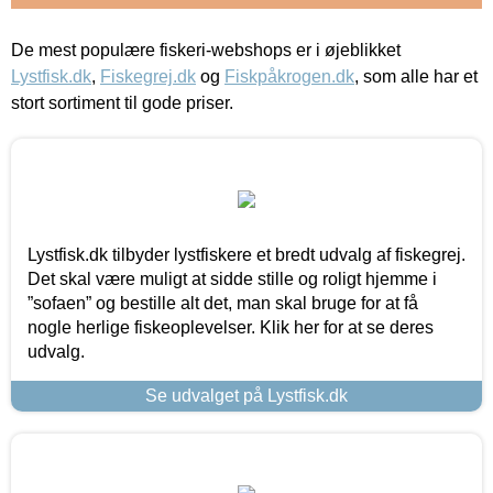
De mest populære fiskeri-webshops er i øjeblikket
Lystfisk.dk
,
Fiskegrej.dk
og
Fiskpåkrogen.dk
, som alle har et
stort sortiment til gode priser.
Lystfisk.dk tilbyder lystfiskere et bredt udvalg af fiskegrej.
Det skal være muligt at sidde stille og roligt hjemme i
”sofaen” og bestille alt det, man skal bruge for at få
nogle herlige fiskeoplevelser. Klik her for at se deres
udvalg.
Se udvalget på Lystfisk.dk