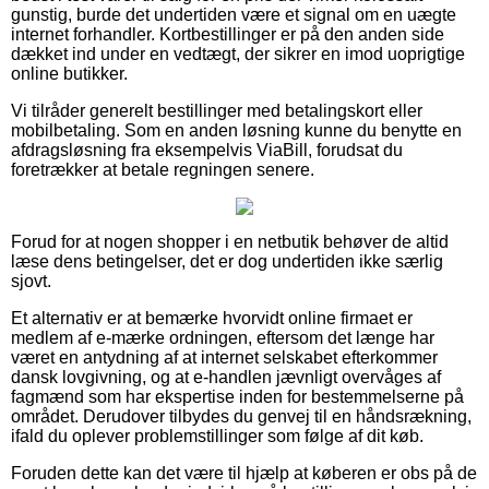
gunstig, burde det undertiden være et signal om en uægte
internet forhandler. Kortbestillinger er på den anden side
dækket ind under en vedtægt, der sikrer en imod uoprigtige
online butikker.
Vi tilråder generelt bestillinger med betalingskort eller
mobilbetaling. Som en anden løsning kunne du benytte en
afdragsløsning fra eksempelvis ViaBill, forudsat du
foretrækker at betale regningen senere.
Forud for at nogen shopper i en netbutik behøver de altid
læse dens betingelser, det er dog undertiden ikke særlig
sjovt.
Et alternativ er at bemærke hvorvidt online firmaet er
medlem af e-mærke ordningen, eftersom det længe har
været en antydning af at internet selskabet efterkommer
dansk lovgivning, og at e-handlen jævnligt overvåges af
fagmænd som har ekspertise inden for bestemmelserne på
området. Derudover tilbydes du genvej til en håndsrækning,
ifald du oplever problemstillinger som følge af dit køb.
Foruden dette kan det være til hjælp at køberen er obs på de