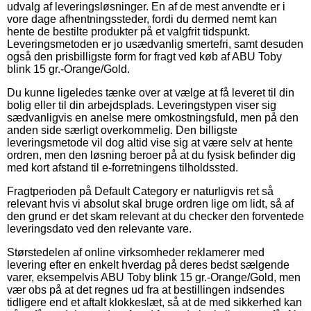
udvalg af leveringsløsninger. En af de mest anvendte er i
vore dage afhentningssteder, fordi du dermed nemt kan
hente de bestilte produkter på et valgfrit tidspunkt.
Leveringsmetoden er jo usædvanlig smertefri, samt desuden
også den prisbilligste form for fragt ved køb af ABU Toby
blink 15 gr.-Orange/Gold.
Du kunne ligeledes tænke over at vælge at få leveret til din
bolig eller til din arbejdsplads. Leveringstypen viser sig
sædvanligvis en anelse mere omkostningsfuld, men på den
anden side særligt overkommelig. Den billigste
leveringsmetode vil dog altid vise sig at være selv at hente
ordren, men den løsning beroer på at du fysisk befinder dig
med kort afstand til e-forretningens tilholdssted.
Fragtperioden på Default Category er naturligvis ret så
relevant hvis vi absolut skal bruge ordren lige om lidt, så af
den grund er det skam relevant at du checker den forventede
leveringsdato ved den relevante vare.
Størstedelen af online virksomheder reklamerer med
levering efter en enkelt hverdag på deres bedst sælgende
varer, eksempelvis ABU Toby blink 15 gr.-Orange/Gold, men
vær obs på at det regnes ud fra at bestillingen indsendes
tidligere end et aftalt klokkeslæt, så at de med sikkerhed kan