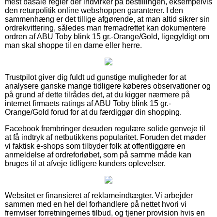
mest basale regler der indvirker på bestillingen, eksempelvis
den returpolitik online webshoppen garanterer. I den
sammenhæng er det tillige afgørende, at man altid sikrer sin
ordrekvittering, således man fremadrettet kan dokumentere
ordren af ABU Toby blink 15 gr.-Orange/Gold, ligegyldigt om
man skal shoppe til en dame eller herre.
Trustpilot giver dig fuldt ud gunstige muligheder for at
analysere ganske mange tidligere køberes observationer og
på grund af dette tilrådes det, at du kigger nærmere på
internet firmaets ratings af ABU Toby blink 15 gr.-
Orange/Gold forud for at du færdiggør din shopping.
Facebook frembringer desuden regulære solide genveje til
at få indtryk af netbutikkens popularitet. Foruden det møder
vi faktisk e-shops som tilbyder folk at offentliggøre en
anmeldelse af ordreforløbet, som på samme måde kan
bruges til at afveje tidligere kunders oplevelser.
Websitet er finansieret af reklameindtægter. Vi arbejder
sammen med en hel del forhandlere på nettet hvori vi
fremviser forretningernes tilbud, og tjener provision hvis en