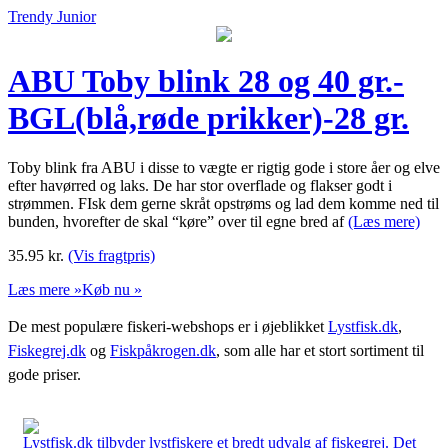
Trendy Junior
ABU Toby blink 28 og 40 gr.-
BGL(blå,røde prikker)-28 gr.
Toby blink fra ABU i disse to vægte er rigtig gode i store åer og elve
efter havørred og laks. De har stor overflade og flakser godt i
strømmen. FIsk dem gerne skråt opstrøms og lad dem komme ned til
bunden, hvorefter de skal “køre” over til egne bred af
(Læs mere)
35.95
kr.
(Vis fragtpris)
Læs mere »
Køb nu »
De mest populære fiskeri-webshops er i øjeblikket
Lystfisk.dk
,
Fiskegrej.dk
og
Fiskpåkrogen.dk
, som alle har et stort sortiment til
gode priser.
Lystfisk.dk tilbyder lystfiskere et bredt udvalg af fiskegrej. Det