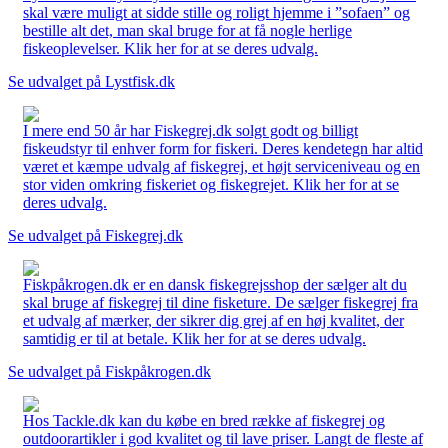
skal være muligt at sidde stille og roligt hjemme i ”sofaen” og
bestille alt det, man skal bruge for at få nogle herlige
fiskeoplevelser. Klik her for at se deres udvalg.
Se udvalget på Lystfisk.dk
I mere end 50 år har Fiskegrej.dk solgt godt og billigt
fiskeudstyr til enhver form for fiskeri. Deres kendetegn har altid
været et kæmpe udvalg af fiskegrej, et højt serviceniveau og en
stor viden omkring fiskeriet og fiskegrejet. Klik her for at se
deres udvalg.
Se udvalget på Fiskegrej.dk
Fiskpåkrogen.dk er en dansk fiskegrejsshop der sælger alt du
skal bruge af fiskegrej til dine fisketure. De sælger fiskegrej fra
et udvalg af mærker, der sikrer dig grej af en høj kvalitet, der
samtidig er til at betale. Klik her for at se deres udvalg.
Se udvalget på Fiskpåkrogen.dk
Hos Tackle.dk kan du købe en bred række af fiskegrej og
outdoorartikler i god kvalitet og til lave priser. Langt de fleste af