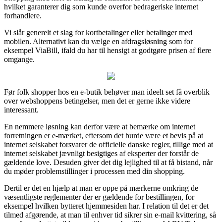
hvilket garanterer dig som kunde overfor bedrageriske internet
forhandlere.
Vi slår generelt et slag for kortbetalinger eller betalinger med
mobilen. Alternativt kan du vælge en afdragsløsning som for
eksempel ViaBill, ifald du har til hensigt at godtgøre prisen af flere
omgange.
Før folk shopper hos en e-butik behøver man ideelt set få overblik
over webshoppens betingelser, men det er gerne ikke videre
interessant.
En nemmere løsning kan derfor være at bemærke om internet
forretningen er e-mærket, eftersom det burde være et bevis på at
internet selskabet forsvarer de officielle danske regler, tillige med at
internet selskabet jævnligt besigtiges af eksperter der forstår de
gældende love. Desuden giver det dig lejlighed til at få bistand, når
du møder problemstillinger i processen med din shopping.
Dertil er det en hjælp at man er oppe på mærkerne omkring de
væsentligste reglementer der er gældende for bestillingen, for
eksempel hvilken bytteret hjemmesiden har. I relation til det er det
tilmed afgørende, at man til enhver tid sikrer sin e-mail kvittering, så