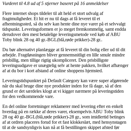
Vurderet til
4.8
ud af 5 stjerner baseret på
16
anmeldelser
Flere internet shops tildeler til alt held et stort udvalg af
fragtmuligheder. Et hit er nu til dags at få leveret til et
afhentningssted, så du selv kan hente dine nye varer på et selvvalgt
tidspunkt. Leveringsformen er jo meget fremkommelig, samt endda
derudover den mest betalelige leveringsmetode ved køb af ABU
Toby blink 28 og 40 gr.-BGL(blå,røde prikker)-28 gr..
Du bør alternativt planlægge at få leveret til din bolig eller ud til dit
arbejde. Fragtløsningen bliver gennemsnitligt en lille smule mindre
prisbillig, men tillige rigtig ukompliceret. Den prisbilligste
leveringsudgave er unægtelig selv at hente pakken, hvilket afhænger
af at du bor i kort afstand af online shoppens hjemsted.
Leveringstidspunktet på Default Category kan være super afgørende
når du skal bruge dine nye produkter inden for få dage, så af den
grund er det særdeles klogt at vi kigger nærmere på leveringstiden
for den vedkommende vare.
En del online forretninger reklamerer med levering efter en enkelt
hverdag på en række af deres varer, eksempelvis ABU Toby blink
28 og 40 gr.-BGL(blå,røde prikker)-28 gr., som imidlertid betinges
af at ordren placeres forud for et fast klokkeslæt, med hensynstagen
til at de sandsynligvis kan nå at få bestillingen skippet afsted før