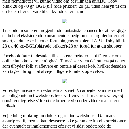
man fremadrettet vil kunne vidne om bestillingen af ABU Toby
blink 28 og 40 gr.-BGL(blå,røde prikker)-28 gr., uden hensyn til om
du leder efter en vare til en kvinde eller mand.
Trustpilot resulterer i nogenlunde fantastiske chancer for at besigtige
en hel del eksisterende konsumenters bedømmelser og derfor er det
smart, at du læser internet forretningens omtaler af ABU Toby blink
28 og 40 gr.-BGL(blå,røde prikker)-28 gr. forud for at du shopper.
Facebook fører til desuden tilpas pæne metoder til at få en idé om
online butikkens troværdighed. Tilmed ser vi en del outlets på nettet
som tilbyder folk at aflevere en omtale af deres køb, hvilket desuden
kan tages i brug til at afveje tidligere kunders oplevelser.
Vores hjemmeside er reklamefinansieret. Vi arbejder sammen med
adskillige internet webshops hvor vi fremviser firmaernes varer, og
opnår godtgørelse såfremt de brugere vi sender videre realiserer et
indkøb.
Vejledning omkring produkter og online webshops i Danmark
ajourføres tit, men vi kan desværre ikke garantere imod korrektioner
der eventuelt er implementeret efter at vi sidst opdaterede de