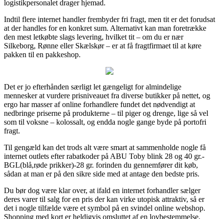
logistikpersonalet drager hjemad.
Indtil flere internet handler frembyder fri fragt, men tit er det forudsat
at der handles for en konkret sum. Alternativt kan man foretrække
den mest letkøbte slags levering, hvilket tit – om du er nær
Silkeborg, Rønne eller Skælskør – er at få fragtfirmaet til at køre
pakken til en pakkeshop.
Det er jo efterhånden særligt let gængeligt for almindelige
mennesker at vurdere prisniveauet fra diverse butikker på nettet, og
ergo har masser af online forhandlere fundet det nødvendigt at
nedbringe priserne på produkterne – til piger og drenge, lige så vel
som til voksne – kolossalt, og endda nogle gange byde på portofri
fragt.
Til gengæld kan det trods alt være smart at sammenholde nogle få
internet outlets efter rabatkoder på ABU Toby blink 28 og 40 gr.-
BGL(blå,røde prikker)-28 gr. forinden du gennemfører dit køb,
sådan at man er på den sikre side med at antage den bedste pris.
Du bør dog være klar over, at ifald en internet forhandler sælger
deres varer til salg for en pris der kan virke utopisk attraktiv, så er
det i nogle tilfælde være et symbol på en svindel online webshop.
Shopping med kort er heldigvis omsluttet af en lovbestemmelse,