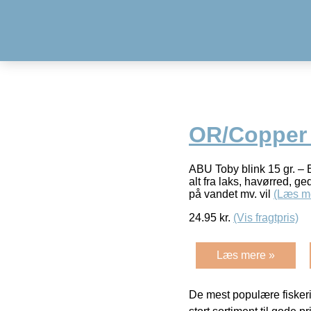
OR/Copper 
ABU Toby blink 15 gr. – Bl
alt fra laks, havørred, ge
på vandet mv. vil
(Læs m
24.95
kr.
(Vis fragtpris)
Læs mere »
De mest populære fiskeri