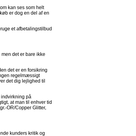
s som kan ses som helt
tkøb er dog en del af en
ruge et afbetalingstilbud
, men det er bare ikke
en det er en forsikring
ingen regelmæssigt
det dig lejlighed til
 indvirkning på
igt, at man til enhver tid
gr.-OR/Copper Glitter,
ende kunders kritik og