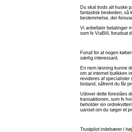
Du skal trods alt huske p
fantastisk beskeden, så k
bestemmelse, der forsvar
Vi anbefaler betalinger m
som fx ViaBill, forudsat 
Forud for at nogen køber 
særlig interessant.
En nem løsning kunne derf
om at internet butikken 
revideres af specialiste
bistand, såfremt du får p
Udover dette foreslåes d
transaktionen, som fx hvil
beholder sin ordrekvitter
uanset om du søger et pro
Trustpilot indebærer i hø