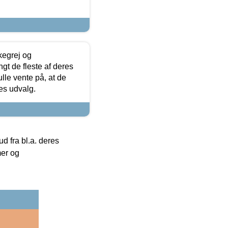
kegrej og
angt de fleste af deres
ulle vente på, at de
res udvalg.
 fra bl.a. deres
mer og