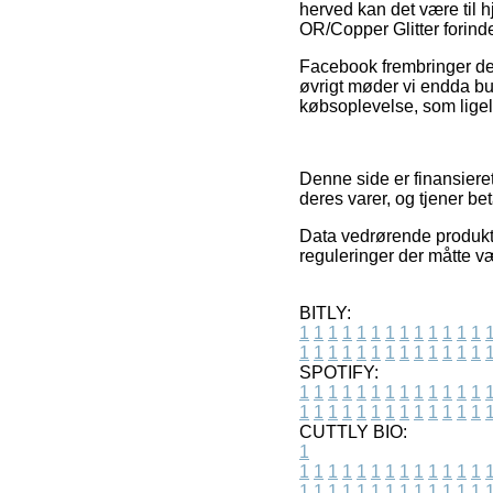
herved kan det være til 
OR/Copper Glitter forinde
Facebook frembringer der
øvrigt møder vi endda bu
købsoplevelse, som ligel
Denne side er finansiere
deres varer, og tjener be
Data vedrørende produkter
reguleringer der måtte væ
BITLY:
1
1
1
1
1
1
1
1
1
1
1
1
1
1
1
1
1
1
1
1
1
1
1
1
1
1
SPOTIFY:
1
1
1
1
1
1
1
1
1
1
1
1
1
1
1
1
1
1
1
1
1
1
1
1
1
1
CUTTLY BIO:
1
1
1
1
1
1
1
1
1
1
1
1
1
1
1
1
1
1
1
1
1
1
1
1
1
1
1