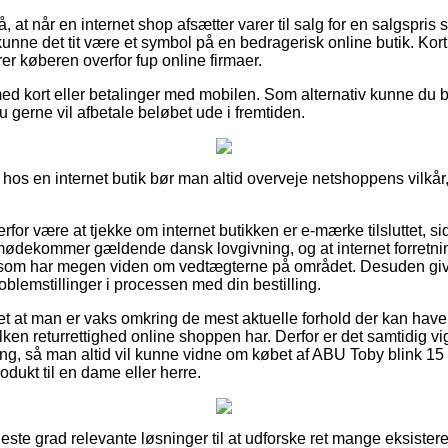
å, at når en internet shop afsætter varer til salg for en salgspri
unne det tit være et symbol på en bedragerisk online butik. Kor
er køberen overfor fup online firmaer.
ed kort eller betalinger med mobilen. Som alternativ kunne du b
du gerne vil afbetale beløbet ude i fremtiden.
hos en internet butik bør man altid overveje netshoppens vilkår
or være at tjekke om internet butikken er e-mærke tilsluttet, sid
imødekommer gældende dansk lovgivning, og at internet forretn
r som har megen viden om vedtægterne på området. Desuden giver 
roblemstillinger i processen med din bestilling.
et at man er vaks omkring de mest aktuelle forhold der kan have
ken returrettighed online shoppen har. Derfor er det samtidig vigt
ing, så man altid vil kunne vidne om købet af ABU Toby blink 15 
dukt til en dame eller herre.
jeste grad relevante løsninger til at udforske ret mange eksister