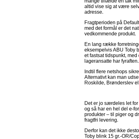
mange tilfælde en tak min
altid vise sig at være sel
adresse.
Fragtperioden på Default
med det formål er det nat
vedkommende produkt.
En lang række forretning
eksempelvis ABU Toby bli
et fastsat tidspunkt, med 
lageransatte har fyraften.
Indtil flere netshops sikr
Alternativt kan man udse 
Roskilde, Brønderslev ell
Det er jo særdeles let fo
og så har en hel del e-fo
produkter – til piger og
fragtfri levering.
Derfor kan det ikke dest
Toby blink 15 gr.-OR/Coppe