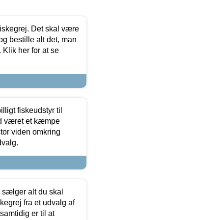
 fiskegrej. Det skal være
og bestille alt det, man
 Klik her for at se
ligt fiskeudstyr til
tid været et kæmpe
stor viden omkring
dvalg.
sælger alt du skal
skegrej fra et udvalg af
samtidig er til at