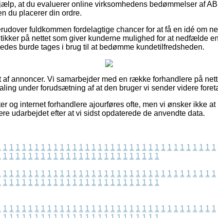
hjælp, at du evaluerer online virksomhedens bedømmelser af ABU
n du placerer din ordre.
udover fuldkommen fordelagtige chancer for at få en idé om ne
tikker på nettet som giver kunderne mulighed for at nedfælde en
edes burde tages i brug til at bedømme kundetilfredsheden.
t af annoncer. Vi samarbejder med en række forhandlere på nett
taling under forudsætning af at den bruger vi sender videre foret
 og internet forhandlere ajourføres ofte, men vi ønsker ikke at
re udarbejdet efter at vi sidst opdaterede de anvendte data.
1
1
1
1
1
1
1
1
1
1
1
1
1
1
1
1
1
1
1
1
1
1
1
1
1
1
1
1
1
1
1
1
1
1
1
1
1
1
1
1
1
1
1
1
1
1
1
1
1
1
1
1
1
1
1
1
1
1
1
1
1
1
1
1
1
1
1
1
1
1
1
1
1
1
1
1
1
1
1
1
1
1
1
1
1
1
1
1
1
1
1
1
1
1
1
1
1
1
1
1
1
1
1
1
1
1
1
1
1
1
1
1
1
1
1
1
1
1
1
1
1
1
1
1
1
1
1
1
1
1
1
1
1
1
1
1
1
1
1
1
1
1
1
1
1
1
1
1
1
1
1
1
1
1
1
1
1
1
1
1
1
1
1
1
1
1
1
1
1
1
1
1
1
1
1
1
1
1
1
1
1
1
1