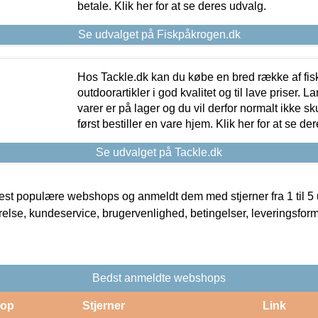
betale. Klik her for at se deres udvalg.
Se udvalget på Fiskpåkrogen.dk
Hos Tackle.dk kan du købe en bred række af fis
outdoorartikler i god kvalitet og til lave priser. L
varer er på lager og du vil derfor normalt ikke sk
først bestiller en vare hjem. Klik her for at se de
Se udvalget på Tackle.dk
t populære webshops og anmeldt dem med stjerner fra 1 til 5 ud
rrelse, kundeservice, brugervenlighed, betingelser, leveringsfor
Bedst anmeldte webshops
op
Stjerner
Link