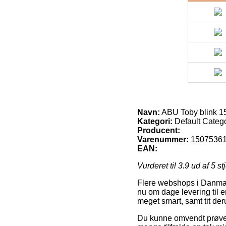
Navn:
ABU Toby blink 15
Kategori:
Default Categ
Producent:
Varenummer:
1507536
EAN:
Vurderet til
3.9
ud af 5 st
Flere webshops i Danmark
nu om dage levering til 
meget smart, samt tit der
Du kunne omvendt prøve at