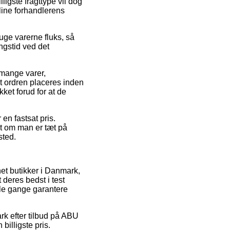
ligste fragttype vil dog
nline forhandlerens
uge varerne fluks, så
ngstid ved det
 mange varer,
t ordren placeres inden
kket forud for at de
 en fastsat pris.
gt om man er tæt på
sted.
net butikker i Danmark,
 deres bedst i test
gle gange garantere
rk efter tilbud på ABU
billigste pris.