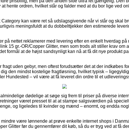
dre prisbillig, men på den anden side ultra let gængelig. Den bil
v at hente ordren, hvilket står og falder med at du bor lige ved o
 Category kan være ret så udslagsgivende når vi står og skal br
urligvis meningsfuldt at du dobbelttjekker den estimerede leveri
er på nettet reklamerer med levering efter en enkelt hverdag på
nk 15 gr.-OR/Copper Glitter, men som trods alt stiller krav om a
det formål at de højst sandsynligt kan nå at få dit nye produkt pa
er fragt uden gebyr, men oftest forudsætter det at der indkøbes for
dig den mindst kostelige fragtløsning, hvilket typisk – ligegyldi
er Hundested – vil være at få leveret din ordre til et udleverings
r almindelige dødelige at søge sig frem til priser på diverse inter
rretninger været presset til at at stampe salgsværdien på specielt
 drenge, og ligeledes til kvinder og mænd – enormt, og endda no
o mindre være lønnende at prøve enkelte internet shops i Danma
r Glitter før du gennemfører dit køb, så du er tryg ved at få den 