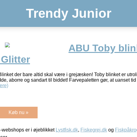
Trendy Junior
ABU Toby blink
Glitter
inket der bare altid skal være i grejæsken! Toby blinket er utroli
dde, aborre og sandart til biddet! Farvepaletten gør, at uanset ti
ere)
Køb nu »
-webshops er i øjeblikket
Lystfisk.dk
,
Fiskegrej.dk
og
Fiskpåkro