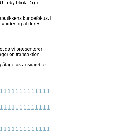
 Toby blink 15 gr.-
tbutikkens kundefokus. I
 vurdering af deres
et da vi præsenterer
ager en transaktion.
 påtage os ansvaret for
1
1
1
1
1
1
1
1
1
1
1
1
1
1
1
1
1
1
1
1
1
1
1
1
1
1
1
1
1
1
1
1
1
1
1
1
1
1
1