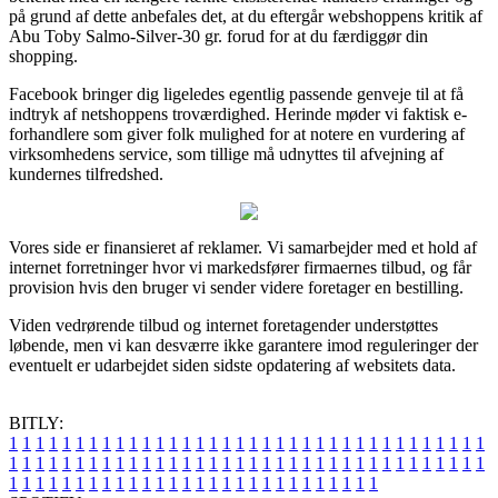
på grund af dette anbefales det, at du eftergår webshoppens kritik af
Abu Toby Salmo-Silver-30 gr. forud for at du færdiggør din
shopping.
Facebook bringer dig ligeledes egentlig passende genveje til at få
indtryk af netshoppens troværdighed. Herinde møder vi faktisk e-
forhandlere som giver folk mulighed for at notere en vurdering af
virksomhedens service, som tillige må udnyttes til afvejning af
kundernes tilfredshed.
Vores side er finansieret af reklamer. Vi samarbejder med et hold af
internet forretninger hvor vi markedsfører firmaernes tilbud, og får
provision hvis den bruger vi sender videre foretager en bestilling.
Viden vedrørende tilbud og internet foretagender understøttes
løbende, men vi kan desværre ikke garantere imod reguleringer der
eventuelt er udarbejdet siden sidste opdatering af websitets data.
BITLY:
1
1
1
1
1
1
1
1
1
1
1
1
1
1
1
1
1
1
1
1
1
1
1
1
1
1
1
1
1
1
1
1
1
1
1
1
1
1
1
1
1
1
1
1
1
1
1
1
1
1
1
1
1
1
1
1
1
1
1
1
1
1
1
1
1
1
1
1
1
1
1
1
1
1
1
1
1
1
1
1
1
1
1
1
1
1
1
1
1
1
1
1
1
1
1
1
1
1
1
1