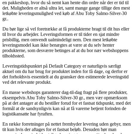
en pakkeshop, hvor du så nemt kan hente din ordre når der er tid til
det. Muligheden er altså ultra let, samt mange gange tillige den mest
letkøbte leveringsmulighed ved køb af Abu Toby Salmo-Silver-30
gr..
Du bør lige så vel foretrække at få produkterne bragt til dit hus eller
til hvor du arbejder. Leveringsformen er til tider en sjat mindre
prisbillig, men omvendt ualmindeligt nem. Den mest letkøbte
leveringsmodel kan ikke benægtes at være at du selv henter
produkterne, som desværre betinges af at du bor nær webshoppens
tilholdssted.
Leveringstidspunktet på Default Category er naturligvis særligt
aktuel om du har brug for produktet inden for få dage, og derfor er
det forholdsvis essentielt at du gransker den estimerede leveringstid
ved det relevante produkt.
En masse webshops garanterer dag-til-dag fragt på flere produkter,
eksempelvis Abu Toby Salmo-Silver-30 gr., men vær opmærksom
på at det antager at du bestiller forud for et fastsat tidspunkt, med det
formål at de sandsynligvis kan nå at få varerne betjent forinden de
logistikansatte har fyraften.
En række forretninger på nettet frembyder levering uden gebyr, men
tit kun hvis der aftages for et fastsat beløb. Desuden bør man