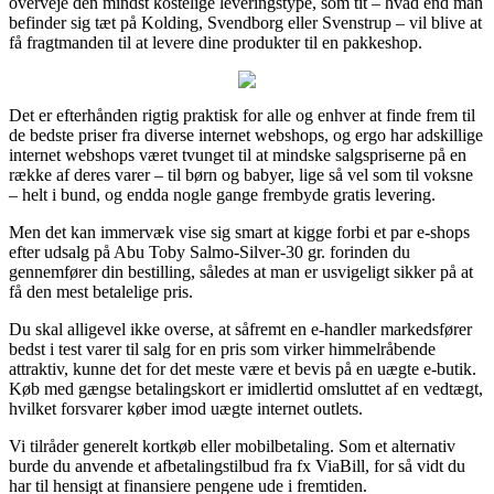
overveje den mindst kostelige leveringstype, som tit – hvad end man
befinder sig tæt på Kolding, Svendborg eller Svenstrup – vil blive at
få fragtmanden til at levere dine produkter til en pakkeshop.
Det er efterhånden rigtig praktisk for alle og enhver at finde frem til
de bedste priser fra diverse internet webshops, og ergo har adskillige
internet webshops været tvunget til at mindske salgspriserne på en
række af deres varer – til børn og babyer, lige så vel som til voksne
– helt i bund, og endda nogle gange frembyde gratis levering.
Men det kan immervæk vise sig smart at kigge forbi et par e-shops
efter udsalg på Abu Toby Salmo-Silver-30 gr. forinden du
gennemfører din bestilling, således at man er usvigeligt sikker på at
få den mest betalelige pris.
Du skal alligevel ikke overse, at såfremt en e-handler markedsfører
bedst i test varer til salg for en pris som virker himmelråbende
attraktiv, kunne det for det meste være et bevis på en uægte e-butik.
Køb med gængse betalingskort er imidlertid omsluttet af en vedtægt,
hvilket forsvarer køber imod uægte internet outlets.
Vi tilråder generelt kortkøb eller mobilbetaling. Som et alternativ
burde du anvende et afbetalingstilbud fra fx ViaBill, for så vidt du
har til hensigt at finansiere pengene ude i fremtiden.