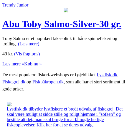
Trendy Junior
Abu Toby Salmo-Silver-30 gr.
Toby Salmo er et populært lakseblink til både spinnefiskeri og
trolling.
(Læs mere)
49
kr.
(Vis fragtpris)
Læs mere »
Køb nu »
De mest populære fiskeri-webshops er i øjeblikket
Lystfisk.dk
,
Fiskegrej.dk
og
Fiskpåkrogen.dk
, som alle har et stort sortiment til
gode priser.
Lystfisk.dk tilbyder lystfiskere et bredt udvalg af fiskegrej. Det
skal være muligt at sidde stille og roligt hjemme i ”sofaen” og
bestille alt det, man skal bruge for at få nogle herlige
fiskeoplevelser. Klik her for at se deres udvalg.