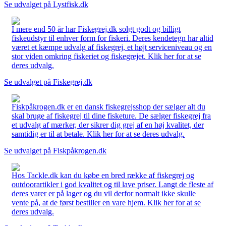
Se udvalget på Lystfisk.dk
I mere end 50 år har Fiskegrej.dk solgt godt og billigt
fiskeudstyr til enhver form for fiskeri. Deres kendetegn har altid
været et kæmpe udvalg af fiskegrej, et højt serviceniveau og en
stor viden omkring fiskeriet og fiskegrejet. Klik her for at se
deres udvalg.
Se udvalget på Fiskegrej.dk
Fiskpåkrogen.dk er en dansk fiskegrejsshop der sælger alt du
skal bruge af fiskegrej til dine fisketure. De sælger fiskegrej fra
et udvalg af mærker, der sikrer dig grej af en høj kvalitet, der
samtidig er til at betale. Klik her for at se deres udvalg.
Se udvalget på Fiskpåkrogen.dk
Hos Tackle.dk kan du købe en bred række af fiskegrej og
outdoorartikler i god kvalitet og til lave priser. Langt de fleste af
deres varer er på lager og du vil derfor normalt ikke skulle
vente på, at de først bestiller en vare hjem. Klik her for at se
deres udvalg.