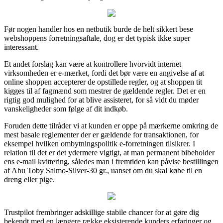
Før nogen handler hos en netbutik burde de helt sikkert bese
webshoppens forretningsaftale, dog er det typisk ikke super
interessant.
Et andet forslag kan være at kontrollere hvorvidt internet
virksomheden er e-mærket, fordi det bør være en angivelse af at
online shoppen accepterer de opstillede regler, og at shoppen tit
kigges til af fagmænd som mestrer de gældende regler. Det er en
rigtig god mulighed for at blive assisteret, for så vidt du møder
vanskeligheder som følge af dit indkøb.
Foruden dette tilråder vi at kunden er oppe på mærkerne omkring de
mest basale reglementer der er gældende for transaktionen, for
eksempel hvilken ombytningspolitik e-forretningen tilsikrer. I
relation til det er det ydermere vigtigt, at man permanent bibeholder
ens e-mail kvittering, således man i fremtiden kan påvise bestillingen
af Abu Toby Salmo-Silver-30 gr., uanset om du skal købe til en
dreng eller pige.
Trustpilot frembringer adskillige stabile chancer for at gøre dig
bekendt med en længere række eksisterende kunders erfaringer og