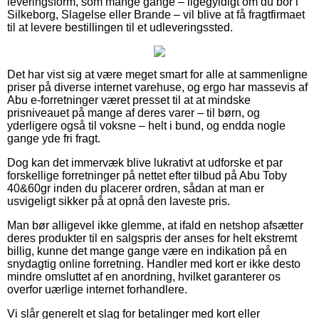
leveringsform, som mange gange – ligegyldigt om du bor i
Silkeborg, Slagelse eller Brande – vil blive at få fragtfirmaet
til at levere bestillingen til et udleveringssted.
Det har vist sig at være meget smart for alle at sammenligne
priser på diverse internet varehuse, og ergo har massevis af
Abu e-forretninger været presset til at at mindske
prisniveauet på mange af deres varer – til børn, og
yderligere også til voksne – helt i bund, og endda nogle
gange yde fri fragt.
Dog kan det immervæk blive lukrativt at udforske et par
forskellige forretninger på nettet efter tilbud på Abu Toby
40&60gr inden du placerer ordren, sådan at man er
usvigeligt sikker på at opnå den laveste pris.
Man bør alligevel ikke glemme, at ifald en netshop afsætter
deres produkter til en salgspris der anses for helt ekstremt
billig, kunne det mange gange være en indikation på en
snydagtig online forretning. Handler med kort er ikke desto
mindre omsluttet af en anordning, hvilket garanterer os
overfor uærlige internet forhandlere.
Vi slår generelt et slag for betalinger med kort eller