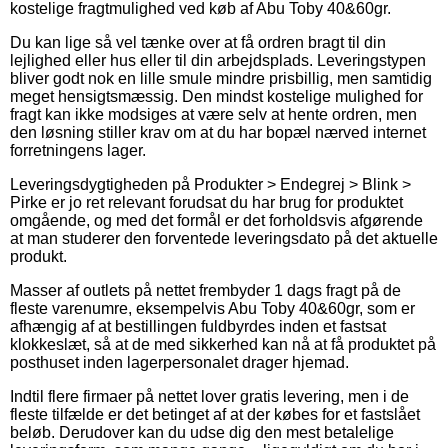
kostelige fragtmulighed ved køb af Abu Toby 40&60gr.
Du kan lige så vel tænke over at få ordren bragt til din
lejlighed eller hus eller til din arbejdsplads. Leveringstypen
bliver godt nok en lille smule mindre prisbillig, men samtidig
meget hensigtsmæssig. Den mindst kostelige mulighed for
fragt kan ikke modsiges at være selv at hente ordren, men
den løsning stiller krav om at du har bopæl nærved internet
forretningens lager.
Leveringsdygtigheden på Produkter > Endegrej > Blink >
Pirke er jo ret relevant forudsat du har brug for produktet
omgående, og med det formål er det forholdsvis afgørende
at man studerer den forventede leveringsdato på det aktuelle
produkt.
Masser af outlets på nettet frembyder 1 dags fragt på de
fleste varenumre, eksempelvis Abu Toby 40&60gr, som er
afhængig af at bestillingen fuldbyrdes inden et fastsat
klokkeslæt, så at de med sikkerhed kan nå at få produktet på
posthuset inden lagerpersonalet drager hjemad.
Indtil flere firmaer på nettet lover gratis levering, men i de
fleste tilfælde er det betinget af at der købes for et fastslået
beløb. Derudover kan du udse dig den mest betalelige