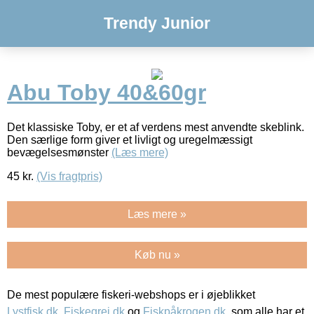
Trendy Junior
Abu Toby 40&60gr
Det klassiske Toby, er et af verdens mest anvendte skeblink.
Den særlige form giver et livligt og uregelmæssigt
bevægelsesmønster
(Læs mere)
45
kr.
(Vis fragtpris)
Læs mere »
Køb nu »
De mest populære fiskeri-webshops er i øjeblikket
Lystfisk.dk
,
Fiskegrej.dk
og
Fiskpåkrogen.dk
, som alle har et