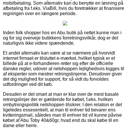
mobilbetaling. Som alternativ kan du benytte en løsning på
afbetaling fra f.eks. ViaBill, hvis du foretrækker at finansiere
regningen over en længere periode.
Inden folk shopper hos en Abu butik på nettet kunne man i
og for sig overveje butikkens forretningsvilkår, dog er det
naturligvis ikke videre spændende.
Et andet alternativ kan være at se nærmere på hvorvidt
internet firmaet er tilsluttet e-mærket, hvilket typisk er et
billede på at e-forhandleren retter sig efter de officielle
danske regler, udover at netshoppen lejlighedsvis kigges til
af eksperter som mestrer retningslinjerne. Derudover giver
det dig mulighed for support, for så vidt du forvoldes
udfordringer ved dit køb.
Desuden er det smart at man er klar over de mest basale
retningslinjer der er gældende for købet, f.eks. hvilken
ombytningspolitik netshoppen tilsikrer. I den relation er det
ligeledes essesentielt, at man til enhver tid bevarer ens
kvitteringsmail, således man til enhver tid vil kunne påvise
købet af Abu Toby 40&60gr, hvad end du skal købe til en
dame eller herre.