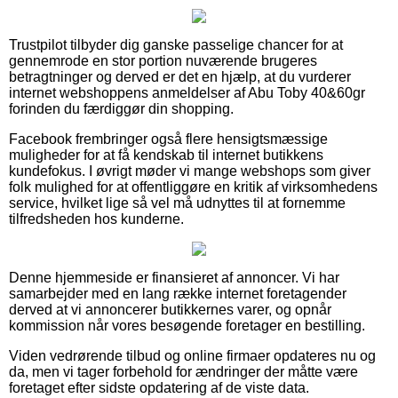
Trustpilot tilbyder dig ganske passelige chancer for at
gennemrode en stor portion nuværende brugeres
betragtninger og derved er det en hjælp, at du vurderer
internet webshoppens anmeldelser af Abu Toby 40&60gr
forinden du færdiggør din shopping.
Facebook frembringer også flere hensigtsmæssige
muligheder for at få kendskab til internet butikkens
kundefokus. I øvrigt møder vi mange webshops som giver
folk mulighed for at offentliggøre en kritik af virksomhedens
service, hvilket lige så vel må udnyttes til at fornemme
tilfredsheden hos kunderne.
Denne hjemmeside er finansieret af annoncer. Vi har
samarbejder med en lang række internet foretagender
derved at vi annoncerer butikkernes varer, og opnår
kommission når vores besøgende foretager en bestilling.
Viden vedrørende tilbud og online firmaer opdateres nu og
da, men vi tager forbehold for ændringer der måtte være
foretaget efter sidste opdatering af de viste data.