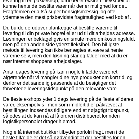
levering til en pakkeshop, fordi det er ekstremt fleksibelt at
kunne hente de bestilte varer når der er mulighed for det.
Fragtformen er altså super hensigtsmæssig, og ofte
ydermere den mest prisbevidste fragtmulighed ved køb af .
Du burde derudover planlægge at bestille varerne til
levering til din private bopæl eller ud til dit arbejdes adresse.
Løsningen er beklageligvis en smule mere omkostningsfuld,
men på den anden side yderst fleksibel. Den billigste
metode til levering kan ikke benægtes at være at hente
varerne selv, men den løsning står og falder med at du er
nær internet shoppens arbejdslager.
Antal dages levering på kan i nogle tilfælde være ret
afgørende når vi mangler dine nye produkter om kort tid, og
derfor er det sandelig passende at du besigtiger det
forventede leveringstidspunkt på den relevante vare.
De fleste e-shops yder 1 dags levering på de fleste af deres
varer, eksempelvis , men som imidlertid er påkrævet at
bestillingen indsendes tidligere end et nøjagtigt tidspunkt,
således at de kan nå at få ordren distribueret forinden
logistikpersonalet drager hjemad.
Nogle få internet butikker tilbyder portofri fragt, men i de
fleste tilfælde er det så nødvendigt at der bestilles for en