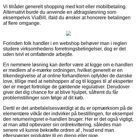
Vi tilråder generelt shopping med kort eller mobilbetaling.
Alternativt burde du anvende en afdragsløsning som
eksempelvis ViaBill, ifald du ønsker at honorere betalingen
af flere omgange.
Forinden folk handler i en webshop behøver man i reglen
studere virksomhedens forretningsbetingelser, dog er det
uden tvivl et omfattende arbejde.
En nemmere løsning kan derfor være at kigge om e-handlen
er medlem af e-mærke ordningen, hvilket generelt er en
tilkendegivelse af at online forhandleren opfylder de danske
love, tillige med at netshoppen af og til kigges til af eksperter
der er meget fortrolige de gældende regulativer. Derudover
giver det dig chance for at blive hjulpet, såfremt du får
problemstillinger som følge af dit køb.
Dertil er det anbefalelsesværdigt at du er opmærksom på de
elementære vilkår der indvirker på bestillingen, for eksempel
den returneringsret e-handlen bruger. Her er det også vigtigt,
at man altid opbevarer sin ordrekvittering, således man
senere vil kunne bekræfte ordren af , hvad end man
efterspørger produkter til en dreng eller pige.