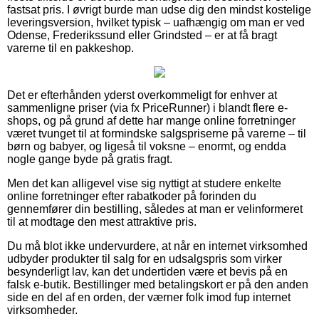
fastsat pris. I øvrigt burde man udse dig den mindst kostelige
leveringsversion, hvilket typisk – uafhængig om man er ved
Odense, Frederikssund eller Grindsted – er at få bragt
varerne til en pakkeshop.
Det er efterhånden yderst overkommeligt for enhver at
sammenligne priser (via fx PriceRunner) i blandt flere e-
shops, og på grund af dette har mange online forretninger
været tvunget til at formindske salgspriserne på varerne – til
børn og babyer, og ligeså til voksne – enormt, og endda
nogle gange byde på gratis fragt.
Men det kan alligevel vise sig nyttigt at studere enkelte
online forretninger efter rabatkoder på forinden du
gennemfører din bestilling, således at man er velinformeret
til at modtage den mest attraktive pris.
Du må blot ikke undervurdere, at når en internet virksomhed
udbyder produkter til salg for en udsalgspris som virker
besynderligt lav, kan det undertiden være et bevis på en
falsk e-butik. Bestillinger med betalingskort er på den anden
side en del af en orden, der værner folk imod fup internet
virksomheder.