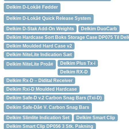
Delkim D-Lokâ¢ Fødder
Delkim D-Lokâ¢ Quick Release System
Delkim D-Stak Add-On Weights
Delkim DuoCarb
Delkim Hardcase Sort Boks Storage Case DP075 Til Del
Delkim Moulded Hard Case v2
Delkim NiteLite Indication Sæt
Delkim Plus Tx-i
Delkim NiteLite Proâ¢
Delkim RX-D
Delkim Rx-D – Didital Receiver
Delkim Rxi-D Moulded Hardcase
Delkim Safe-D v.2 Carbon Snag Bars (Txi-D)
Delkim Safe-Dâ¢ V. Carbon Snag Bars
Delkim Slimlite Indication Set
Delkim Smart Clip
Delkim Smart Clip DP056 3 Stk. Pakning