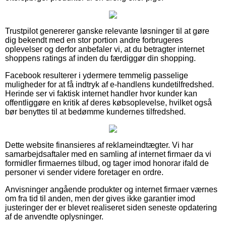
Trustpilot genererer ganske relevante løsninger til at gøre
dig bekendt med en stor portion andre forbrugeres
oplevelser og derfor anbefaler vi, at du betragter internet
shoppens ratings af inden du færdiggør din shopping.
Facebook resulterer i ydermere temmelig passelige
muligheder for at få indtryk af e-handlens kundetilfredshed.
Herinde ser vi faktisk internet handler hvor kunder kan
offentliggøre en kritik af deres købsoplevelse, hvilket også
bør benyttes til at bedømme kundernes tilfredshed.
Dette website finansieres af reklameindtægter. Vi har
samarbejdsaftaler med en samling af internet firmaer da vi
formidler firmaernes tilbud, og tager imod honorar ifald de
personer vi sender videre foretager en ordre.
Anvisninger angående produkter og internet firmaer værnes
om fra tid til anden, men der gives ikke garantier imod
justeringer der er blevet realiseret siden seneste opdatering
af de anvendte oplysninger.