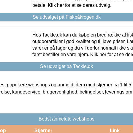
betale. Klik her for at se deres udvalg.
Se udvalget på Fiskpåkrogen.dk
Hos Tackle.dk kan du købe en bred række af fis
outdoorartikler i god kvalitet og til lave priser. L
varer er på lager og du vil derfor normalt ikke sk
først bestiller en vare hjem. Klik her for at se de
Se udvalget på Tackle.dk
t populære webshops og anmeldt dem med stjerner fra 1 til 5 ud
rrelse, kundeservice, brugervenlighed, betingelser, leveringsfor
Bedst anmeldte webshops
op
Stjerner
Link