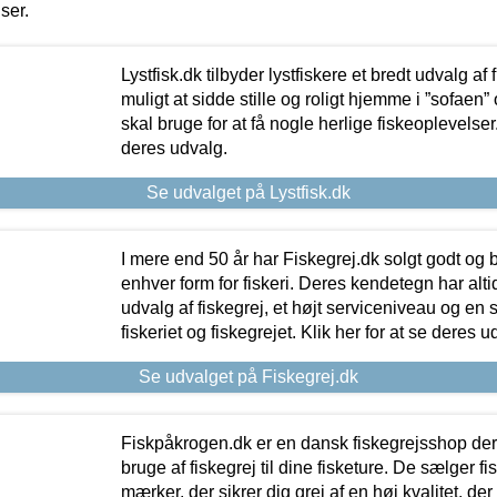
iser.
Lystfisk.dk tilbyder lystfiskere et bredt udvalg af
muligt at sidde stille og roligt hjemme i ”sofaen” 
skal bruge for at få nogle herlige fiskeoplevelser.
deres udvalg.
Se udvalget på Lystfisk.dk
I mere end 50 år har Fiskegrej.dk solgt godt og bil
enhver form for fiskeri. Deres kendetegn har al
udvalg af fiskegrej, et højt serviceniveau og en 
fiskeriet og fiskegrejet. Klik her for at se deres u
Se udvalget på Fiskegrej.dk
Fiskpåkrogen.dk er en dansk fiskegrejsshop der 
bruge af fiskegrej til dine fisketure. De sælger fi
mærker, der sikrer dig grej af en høj kvalitet, der 