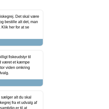
 fiskegrej. Det skal være
og bestille alt det, man
 Klik her for at se
ligt fiskeudstyr til
tid været et kæmpe
stor viden omkring
dvalg.
sælger alt du skal
skegrej fra et udvalg af
samtidig er til at