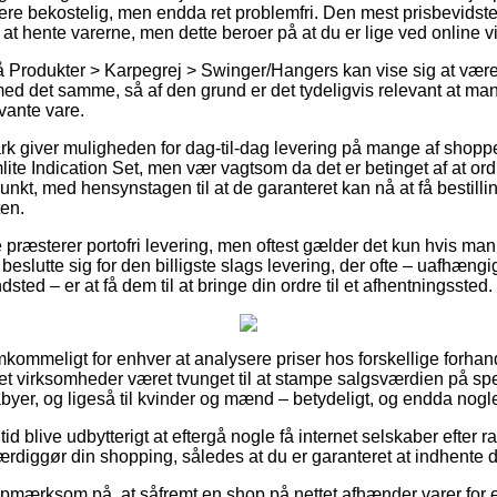
re bekostelig, men endda ret problemfri. Den mest prisbevidste 
 at hente varerne, men dette beroer på at du er lige ved online 
 Produkter > Karpegrej > Swinger/Hangers kan vise sig at være 
ed det samme, så af den grund er det tydeligvis relevant at ma
vante vare.
rk giver muligheden for dag-til-dag levering på mange af shop
ite Indication Set, men vær vagtsom da det er betinget af at o
punkt, med hensynstagen til at de garanteret kan nå at få bestilli
ten.
 præsterer portofri levering, men oftest gælder det kun hvis man
slutte sig for den billigste slags levering, der ofte – uafhængi
sted – er at få dem til at bringe din ordre til et afhentningssted.
kommeligt for enhver at analysere priser hos forskellige forhand
t virksomheder været tvunget til at stampe salgsværdien på spec
abyer, og ligeså til kvinder og mænd – betydeligt, og endda nogle
 tid blive udbytterigt at eftergå nogle få internet selskaber efter 
ærdiggør din shopping, således at du er garanteret at indhente de
pmærksom på, at såfremt en shop på nettet afhænder varer for e