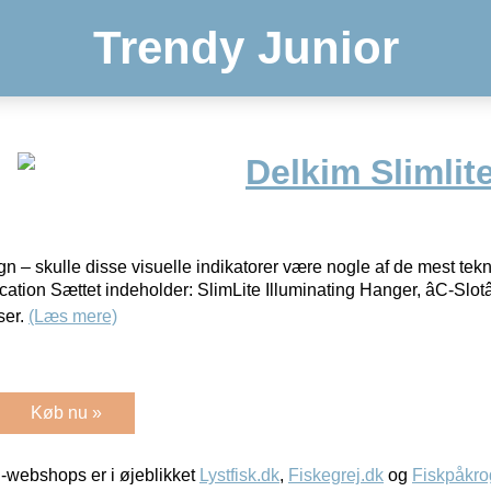
Trendy Junior
Delkim Slimlit
gn – skulle disse visuelle indikatorer være nogle af de mest te
cation Sættet indeholder: SlimLite Illuminating Hanger, âC-Slotâ
ser.
(Læs mere)
Køb nu »
-webshops er i øjeblikket
Lystfisk.dk
,
Fiskegrej.dk
og
Fiskpåkro