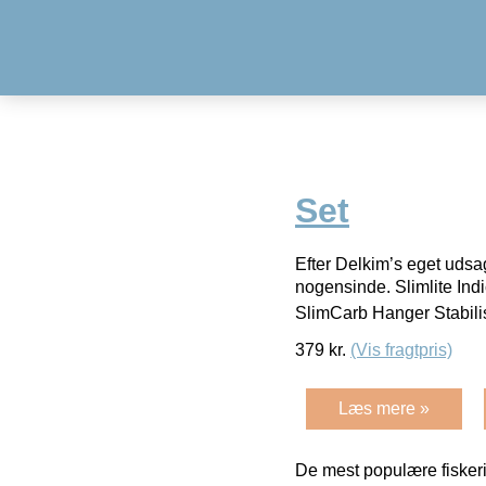
Set
Efter Delkim’s eget udsa
nogensinde. Slimlite Indi
SlimCarb Hanger Stabili
379
kr.
(Vis fragtpris)
Læs mere »
De mest populære fiskeri