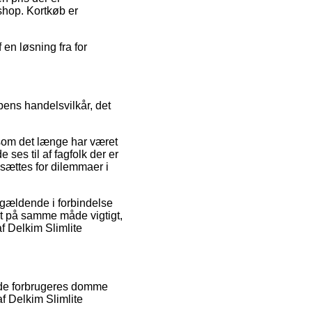
shop. Kortkøb er
 en løsning fra for
pens handelsvilkår, det
rsom det længe har været
e ses til af fagfolk der er
dsættes for dilemmaer i
 gældende i forbindelse
et på samme måde vigtigt,
af Delkim Slimlite
ende forbrugeres domme
af Delkim Slimlite