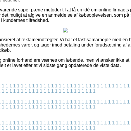
varende super pæne metoder til at få en idé om online firmaets p
r det muligt at afgive en anmeldelse af købsoplevelsen, som
ik i kundernes tilfredshed.
nsieret af reklameindtægter. Vi har et fast samarbejde med en he
mhedernes varer, og tager imod betaling under forudsætning af a
ndkøb.
 online forhandlere værnes om løbende, men vi ønsker ikke at bli
elt er lavet efter at vi sidste gang opdaterede de viste data.
1
1
1
1
1
1
1
1
1
1
1
1
1
1
1
1
1
1
1
1
1
1
1
1
1
1
1
1
1
1
1
1
1
1
1
1
1
1
1
1
1
1
1
1
1
1
1
1
1
1
1
1
1
1
1
1
1
1
1
1
1
1
1
1
1
1
1
1
1
1
1
1
1
1
1
1
1
1
1
1
1
1
1
1
1
1
1
1
1
1
1
1
1
1
1
1
1
1
1
1
1
1
1
1
1
1
1
1
1
1
1
1
1
1
1
1
1
1
1
1
1
1
1
1
1
1
1
1
1
1
1
1
1
1
1
1
1
1
1
1
1
1
1
1
1
1
1
1
1
1
1
1
1
1
1
1
1
1
1
1
1
1
1
1
1
1
1
1
1
1
1
1
1
1
1
1
1
1
1
1
1
1
1