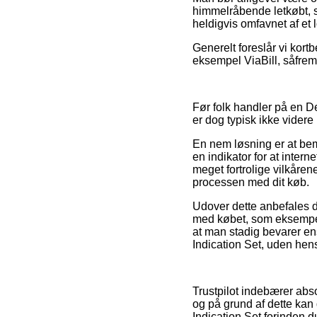
himmelråbende letkøbt, 
heldigvis omfavnet af et
Generelt foreslår vi kort
eksempel ViaBill, såfremt
Før folk handler på en D
er dog typisk ikke videre 
En nem løsning er at bem
en indikator for at interne
meget fortrolige vilkåren
processen med dit køb.
Udover dette anbefales d
med købet, som eksempelv
at man stadig bevarer ens
Indication Set, uden hens
Trustpilot indebærer abs
og på grund af dette kan 
Indication Set forinden du