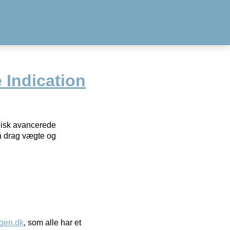
e Indication
knisk avancerede
 drag vægte og
gen.dk
, som alle har et