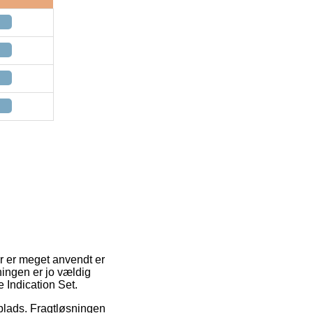
der er meget anvendt er
ningen er jo vældig
e Indication Set.
dsplads. Fragtløsningen