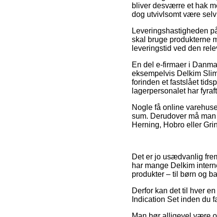
bliver desværre et hak me
dog utvivlsomt være selv
Leveringshastigheden på
skal bruge produkterne m
leveringstid ved den rele
En del e-firmaer i Danma
eksempelvis Delkim Sliml
forinden et fastslået tids
lagerpersonalet har fyraf
Nogle få online varehuse
sum. Derudover må man be
Herning, Hobro eller Grind
Det er jo usædvanlig frem
har mange Delkim interne
produkter – til børn og b
Derfor kan det til hver en
Indication Set inden du f
Man bør alligevel være o