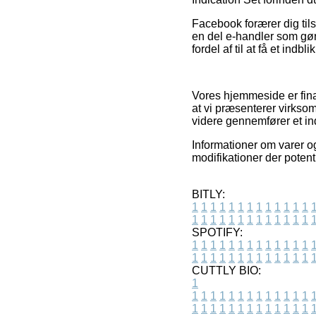
Facebook forærer dig tils
en del e-handler som gø
fordel af til at få et indbl
Vores hjemmeside er fina
at vi præsenterer virkso
videre gennemfører et i
Informationer om varer og
modifikationer der potenti
BITLY:
1
1
1
1
1
1
1
1
1
1
1
1
1
1
1
1
1
1
1
1
1
1
1
1
1
1
SPOTIFY:
1
1
1
1
1
1
1
1
1
1
1
1
1
1
1
1
1
1
1
1
1
1
1
1
1
1
CUTTLY BIO:
1
1
1
1
1
1
1
1
1
1
1
1
1
1
1
1
1
1
1
1
1
1
1
1
1
1
1