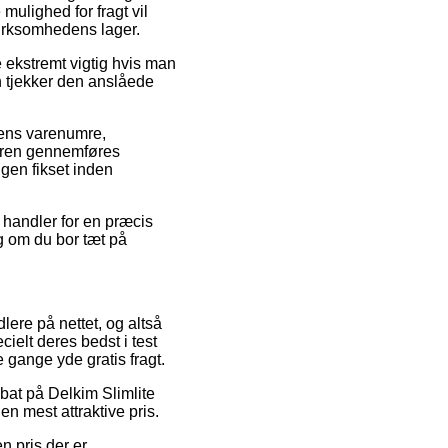
mulighed for fragt vil
virksomhedens lager.
ekstremt vigtig hvis man
n tjekker den anslåede
pens varenumre,
rdren gennemføres
ngen fikset inden
 handler for en præcis
g om du bor tæt på
lere på nettet, og altså
ielt deres bedst i test
 gange yde gratis fragt.
rabat på Delkim Slimlite
n mest attraktive pris.
n pris der er