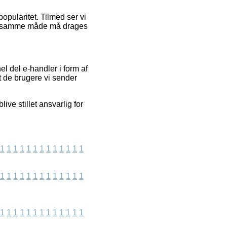
opularitet. Tilmed ser vi
 på samme måde må drages
l del e-handler i form af
t de brugere vi sender
ve stillet ansvarlig for
1
1
1
1
1
1
1
1
1
1
1
1
1
1
1
1
1
1
1
1
1
1
1
1
1
1
1
1
1
1
1
1
1
1
1
1
1
1
1