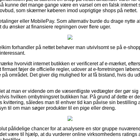
så kunne det mange gange være en varsel om en falsk internet 
 lovbud, som skærmer køberen imod uoprigtige shops på nettet.
betalinger eller MobilePay. Som alternativ burde du drage nytte af
 du ønsker at finansiere regningen over flere uger.
elkim forhandler på nettet behøver man utvivlsomt se på e-shop
interessant.
ærke hvorvidt internet butikken er verificeret af e-mærket, efte
t firmaet føjer de officielle regler, udover at e-forretningen løbend
e på området. Det giver dig mulighed for at få bistand, hvis du u
et at man er vidende om de væsentligste vedtægter der gør sig
is hvilken ombytningsret butikken har. På grund af dette er d
 kvittering, således man til enhver tid kan påvise sin bestilling 
yn til om man søger produkter til en pige eller dreng.
olut pålidelige chancer for at analysere en stor gruppe nuvær
det være til hjælp, at du vurderer online virksomhedens ratings 
 bestiller.