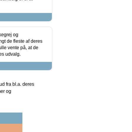
kegrej og
angt de fleste af deres
ulle vente på, at de
res udvalg.
 fra bl.a. deres
mer og