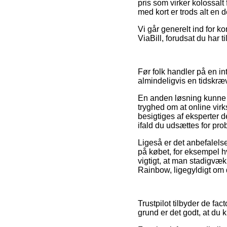
pris som virker kolossal
med kort er trods alt en 
Vi går generelt ind for 
ViaBill, forudsat du har 
Før folk handler på en in
almindeligvis en tidskr
En anden løsning kunne 
tryghed om at online vir
besigtiges af eksperter 
ifald du udsættes for pro
Ligeså er det anbefalelse
på købet, for eksempel hv
vigtigt, at man stadigvæk
Rainbow, ligegyldigt om d
Trustpilot tilbyder de fa
grund er det godt, at d