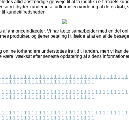
ledes altid anstændige genveje til at få indblik i e-firmaets ku
r som tilbyder kunderne at udforme en vurdering af deres køb
ng til kundetilfredsheden.
s af annonceindtægter. Vi har tætte samarbejder med en del onlin
es produkter, og tjener betaling i tilfælde af at en af de besø
 online forhandlere understøttes fra tid til anden, men vi kan d
 være iværksat efter seneste opdatering af sidens informationer
1
1
1
1
1
1
1
1
1
1
1
1
1
1
1
1
1
1
1
1
1
1
1
1
1
1
1
1
1
1
1
1
1
1
1
1
1
1
1
1
1
1
1
1
1
1
1
1
1
1
1
1
1
1
1
1
1
1
1
1
1
1
1
1
1
1
1
1
1
1
1
1
1
1
1
1
1
1
1
1
1
1
1
1
1
1
1
1
1
1
1
1
1
1
1
1
1
1
1
1
1
1
1
1
1
1
1
1
1
1
1
1
1
1
1
1
1
1
1
1
1
1
1
1
1
1
1
1
1
1
1
1
1
1
1
1
1
1
1
1
1
1
1
1
1
1
1
1
1
1
1
1
1
1
1
1
1
1
1
1
1
1
1
1
1
1
1
1
1
1
1
1
1
1
1
1
1
1
1
1
1
1
1