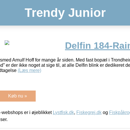
Trendy Junior
Delfin 184-Ra
dsmed Arnulf Hoff for mange år siden. Med fast bopæl i Trondh
 er der ikke noget at sige til, at alle Delfin blink er dedikeret d
ndtagelse
(Læs mere)
Køb nu »
-webshops er i øjeblikket
Lystfisk.dk
,
Fiskegrej.dk
og
Fiskpåkro
iser.