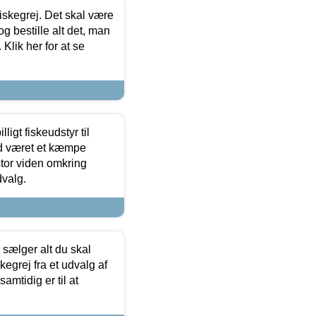
 fiskegrej. Det skal være
og bestille alt det, man
 Klik her for at se
ligt fiskeudstyr til
tid været et kæmpe
stor viden omkring
dvalg.
sælger alt du skal
skegrej fra et udvalg af
samtidig er til at