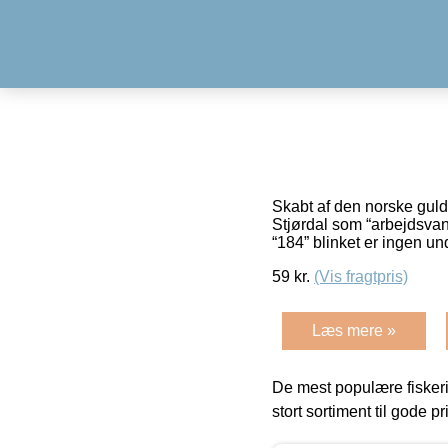
Skabt af den norske gul
Stjørdal som “arbejdsvand”
“184” blinket er ingen u
59
kr.
(Vis fragtpris)
Læs mere »
De mest populære fiskeri
stort sortiment til gode pr