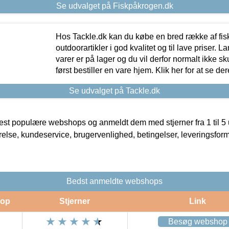
Se udvalget på Fiskpåkrogen.dk
Hos Tackle.dk kan du købe en bred række af fis
outdoorartikler i god kvalitet og til lave priser. L
varer er på lager og du vil derfor normalt ikke sk
først bestiller en vare hjem. Klik her for at se de
Se udvalget på Tackle.dk
t populære webshops og anmeldt dem med stjerner fra 1 til 5 ud
rrelse, kundeservice, brugervenlighed, betingelser, leveringsfor
Bedst anmeldte webshops
op
Stjerner
Link
Besøg webshop