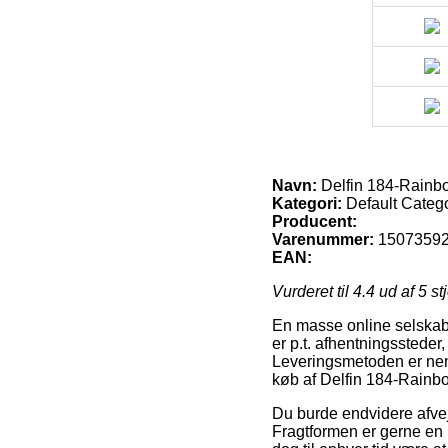
Navn:
Delfin 184-Rainb
Kategori:
Default Categ
Producent:
Varenummer:
1507359
EAN:
Vurderet til
4.4
ud af 5 st
En masse online selskaber
er p.t. afhentningssteder
Leveringsmetoden er nem
køb af Delfin 184-Rainb
Du burde endvidere afveje 
Fragtformen er gerne en k