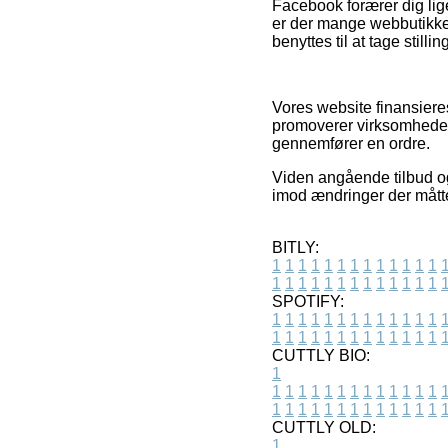
Facebook forærer dig lige
er der mange webbutikke
benyttes til at tage stilli
Vores website finansiere
promoverer virksomhedern
gennemfører en ordre.
Viden angående tilbud og
imod ændringer der måtte
BITLY:
1
1
1
1
1
1
1
1
1
1
1
1
1
1
1
1
1
1
1
1
1
1
1
1
1
1
SPOTIFY:
1
1
1
1
1
1
1
1
1
1
1
1
1
1
1
1
1
1
1
1
1
1
1
1
1
1
CUTTLY BIO:
1
1
1
1
1
1
1
1
1
1
1
1
1
1
1
1
1
1
1
1
1
1
1
1
1
1
1
CUTTLY OLD:
1