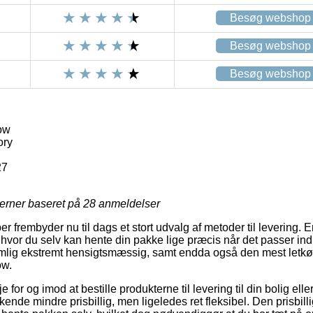
Besøg webshop
Besøg webshop
Besøg webshop
ow
ory
27
jerner baseret på
28
anmeldelser
 frembyder nu til dags et stort udvalg af metoder til levering. 
, hvor du selv kan hente din pakke lige præcis når det passer ind 
lig ekstremt hensigtsmæssig, samt endda også den mest letkø
ow.
for og imod at bestille produkterne til levering til din bolig eller 
ende mindre prisbillig, men ligeledes ret fleksibel. Den prisbill