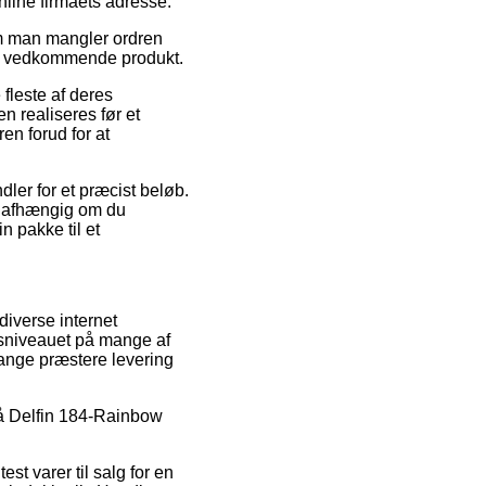
nline firmaets adresse.
om man mangler ordren
 det vedkommende produkt.
leste af deres
n realiseres før et
en forud for at
dler for et præcist beløb.
 uafhængig om du
n pakke til et
diverse internet
risniveauet på mange af
 gange præstere levering
 på Delfin 184-Rainbow
st varer til salg for en