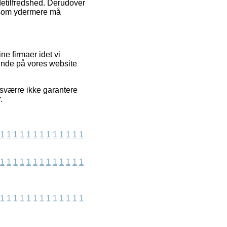
ndetilfredshed. Derudover
, som ydermere må
e firmaer idet vi
gende på vores website
esværre ikke garantere
.
1
1
1
1
1
1
1
1
1
1
1
1
1
1
1
1
1
1
1
1
1
1
1
1
1
1
1
1
1
1
1
1
1
1
1
1
1
1
1