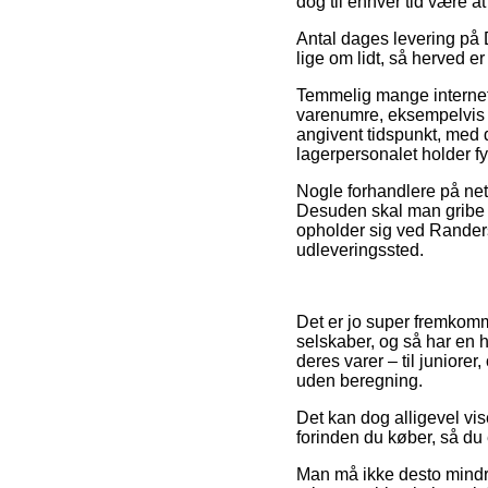
dog til enhver tid være a
Antal dages levering på
lige om lidt, så herved e
Temmelig mange internet
varenumre, eksempelvis D
angivent tidspunkt, med d
lagerpersonalet holder fy
Nogle forhandlere på nett
Desuden skal man gribe 
opholder sig ved Randers,
udleveringssted.
Det er jo super fremkomme
selskaber, og så har en 
deres varer – til juniore
uden beregning.
Det kan dog alligevel vis
forinden du køber, så du e
Man må ikke desto mindre v