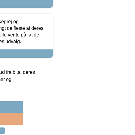
kegrej og
angt de fleste af deres
ulle vente på, at de
res udvalg.
 fra bl.a. deres
mer og