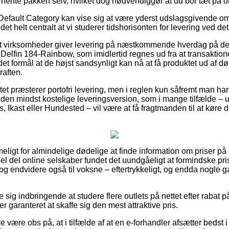
t hente pakken selv, hvilket dog nødvendiggør at du bor tæt på o
 Default Category kan vise sig at være yderst udslagsgivende 
r det helt centralt at vi studerer tidshorisonten for levering ved
 virksomheder giver levering på næstkommende hverdag på de f
elfin 184-Rainbow, som imidlertid regnes ud fra at transaktione
et formål at de højst sandsynligt kan nå at få produktet ud af dør
raften.
et præsterer portofri levering, men i reglen kun såfremt man han
den mindst kostelige leveringsversion, som i mange tilfælde –
 Ikast eller Hundested – vil være at få fragtmanden til at køre di
ligt for almindelige dødelige at finde information om priser på 
hel del online selskaber fundet det uundgåeligt at formindske p
r, og endvidere også til voksne – eftertrykkeligt, og endda nogle
e sig indbringende at studere flere outlets på nettet efter rabat
r garanteret at skaffe sig den mest attraktive pris.
ære obs på, at i tilfælde af at en e-forhandler afsætter bedst i te