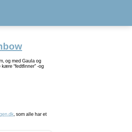
inbow
eim, og med Gaula og
e kære “fedtfinner” -og
gen.dk
, som alle har et