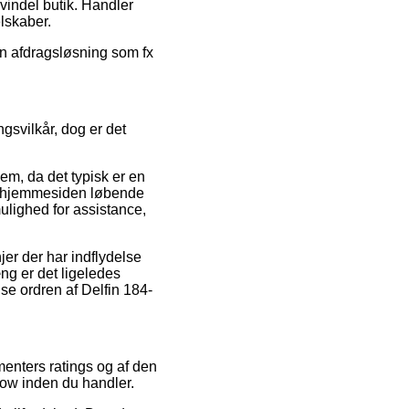
vindel butik. Handler
elskaber.
en afdragsløsning som fx
ngsvilkår, dog er det
m, da det typisk er en
at hjemmesiden løbende
ulighed for assistance,
jer der har indflydelse
æng er det ligeledes
ise ordren af Delfin 184-
menters ratings og af den
bow inden du handler.