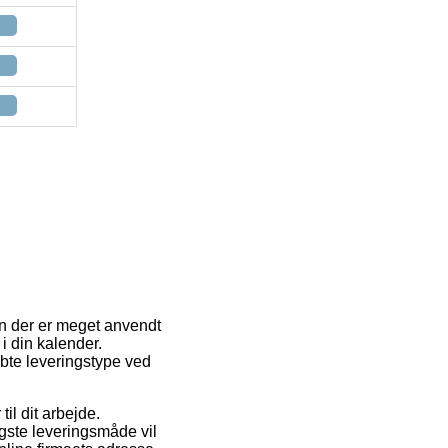
En der er meget anvendt
i din kalender.
bte leveringstype ved
til dit arbejde.
igste leveringsmåde vil