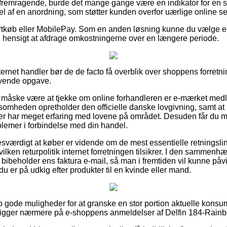
t fremragende, burde det mange gange være en indikator for en s
del af en anordning, som støtter kunden overfor uærlige online s
kortkøb eller MobilePay. Som en anden løsning kunne du vælge 
til hensigt at afdrage omkostningerne over en længere periode.
ternet handler bør de de facto få overblik over shoppens forretni
ævende opgave.
måske være at tjekke om online forhandleren er e-mærket medle
ksomheden opretholder den officielle danske lovgivning, samt 
der har meget erfaring med lovene på området. Desuden får du m
blemer i forbindelse med din handel.
sværdigt at køber er vidende om de mest essentielle retningslin
ilken returpolitik internet forretningen tilsikrer. I den sammenh
 bibeholder ens faktura e-mail, så man i fremtiden vil kunne påv
u er på udkig efter produkter til en kvinde eller mand.
cto gode muligheder for at granske en stor portion aktuelle konsu
u kigger nærmere på e-shoppens anmeldelser af Delfin 184-Rain