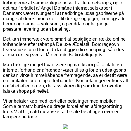
forbrugerne at sammenligne priser fra flere netshops, og for
det har flertallet af Angel Domäne internet selskaber i
Danmark været tvunget til at nedbringe udsalgspriserne på
mange af deres produkter – til drenge og piger, men også til
herrer og damer – voldsomt, og endda nogle gange
præstere levering uden betaling.
Det kan immervæk være smart at besigtige en række online
forhandlere efter rabat på Deluxe Ædelstål Bordrøgeovn
Eversmoke forud for at du færdiggør din shopping, således
at man er tryg ved at få den mindst kostelige pris.
Man bør lige meget hvad være opmærksom på, at ifald en
internet forhandler afhænder varer til salg for en udsalgspris
der kan virke himmelråbende fremragende, så er det tit være
en indikator for en fup e-forhandler. Kortbetalinger er trods alt
omfattet af en orden, der assisterer dig som kunde overfor
falske shops på nettet.
Vi anbefaler køb med kort eller betalinger med mobilen.
Som alternativ burde du drage fordel af en afdragsordning
fra fx ViaBill, ifald du ønsker at betale betalingen over en
længere periode.