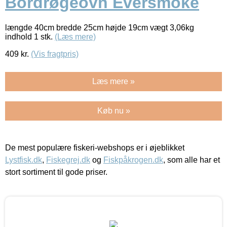
Bordrøgeovn Eversmoke
længde 40cm bredde 25cm højde 19cm vægt 3,06kg
indhold 1 stk.
(Læs mere)
409
kr.
(Vis fragtpris)
Læs mere »
Køb nu »
De mest populære fiskeri-webshops er i øjeblikket
Lystfisk.dk
,
Fiskegrej.dk
og
Fiskpåkrogen.dk
, som alle har et
stort sortiment til gode priser.