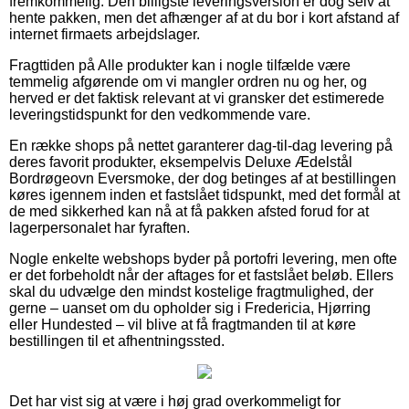
fremkommelig. Den billigste leveringsversion er dog selv at
hente pakken, men det afhænger af at du bor i kort afstand af
internet firmaets arbejdslager.
Fragttiden på Alle produkter kan i nogle tilfælde være
temmelig afgørende om vi mangler ordren nu og her, og
herved er det faktisk relevant at vi gransker det estimerede
leveringstidspunkt for den vedkommende vare.
En række shops på nettet garanterer dag-til-dag levering på
deres favorit produkter, eksempelvis Deluxe Ædelstål
Bordrøgeovn Eversmoke, der dog betinges af at bestillingen
køres igennem inden et fastslået tidspunkt, med det formål at
de med sikkerhed kan nå at få pakken afsted forud for at
lagerpersonalet har fyraften.
Nogle enkelte webshops byder på portofri levering, men ofte
er det forbeholdt når der aftages for et fastslået beløb. Ellers
skal du udvælge den mindst kostelige fragtmulighed, der
gerne – uanset om du opholder sig i Fredericia, Hjørring
eller Hundested – vil blive at få fragtmanden til at køre
bestillingen til et afhentningssted.
Det har vist sig at være i høj grad overkommeligt for