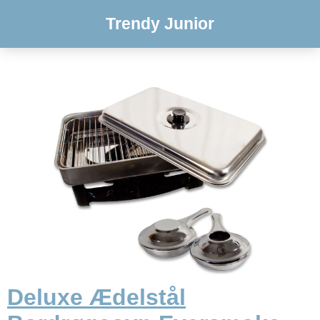
Trendy Junior
Deluxe Ædelstål