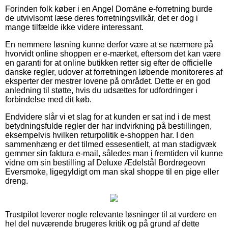
Forinden folk køber i en Angel Domäne e-forretning burde
de utvivlsomt læse deres forretningsvilkår, det er dog i
mange tilfælde ikke videre interessant.
En nemmere løsning kunne derfor være at se nærmere på
hvorvidt online shoppen er e-mærket, eftersom det kan være
en garanti for at online butikken retter sig efter de officielle
danske regler, udover at forretningen løbende monitoreres af
eksperter der mestrer lovene på området. Dette er en god
anledning til støtte, hvis du udsættes for udfordringer i
forbindelse med dit køb.
Endvidere slår vi et slag for at kunden er sat ind i de mest
betydningsfulde regler der har indvirkning på bestillingen,
eksempelvis hvilken returpolitik e-shoppen har. I den
sammenhæng er det tilmed essesentielt, at man stadigvæk
gemmer sin faktura e-mail, således man i fremtiden vil kunne
vidne om sin bestilling af Deluxe Ædelstål Bordrøgeovn
Eversmoke, ligegyldigt om man skal shoppe til en pige eller
dreng.
Trustpilot leverer nogle relevante løsninger til at vurdere en
hel del nuværende brugeres kritik og på grund af dette