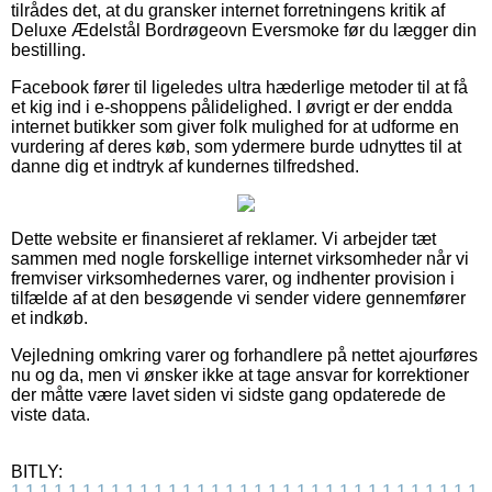
tilrådes det, at du gransker internet forretningens kritik af
Deluxe Ædelstål Bordrøgeovn Eversmoke før du lægger din
bestilling.
Facebook fører til ligeledes ultra hæderlige metoder til at få
et kig ind i e-shoppens pålidelighed. I øvrigt er der endda
internet butikker som giver folk mulighed for at udforme en
vurdering af deres køb, som ydermere burde udnyttes til at
danne dig et indtryk af kundernes tilfredshed.
Dette website er finansieret af reklamer. Vi arbejder tæt
sammen med nogle forskellige internet virksomheder når vi
fremviser virksomhedernes varer, og indhenter provision i
tilfælde af at den besøgende vi sender videre gennemfører
et indkøb.
Vejledning omkring varer og forhandlere på nettet ajourføres
nu og da, men vi ønsker ikke at tage ansvar for korrektioner
der måtte være lavet siden vi sidste gang opdaterede de
viste data.
BITLY:
1
1
1
1
1
1
1
1
1
1
1
1
1
1
1
1
1
1
1
1
1
1
1
1
1
1
1
1
1
1
1
1
1