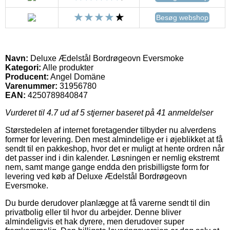
Besøg webshop
Navn:
Deluxe Ædelstål Bordrøgeovn Eversmoke
Kategori:
Alle produkter
Producent:
Angel Domäne
Varenummer:
31956780
EAN:
4250789840847
Vurderet til
4.7
ud af 5 stjerner baseret på
41
anmeldelser
Størstedelen af internet foretagender tilbyder nu alverdens
former for levering. Den mest almindelige er i øjeblikket at få
sendt til en pakkeshop, hvor det er muligt at hente ordren når
det passer ind i din kalender. Løsningen er nemlig ekstremt
nem, samt mange gange endda den prisbilligste form for
levering ved køb af Deluxe Ædelstål Bordrøgeovn
Eversmoke.
Du burde derudover planlægge at få varerne sendt til din
privatbolig eller til hvor du arbejder. Denne bliver
almindeligvis et hak dyrere, men derudover super