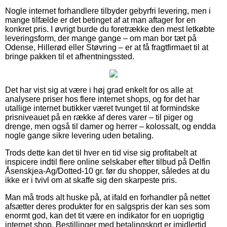
Nogle internet forhandlere tilbyder gebyrfri levering, men i
mange tilfælde er det betinget af at man aftager for en
konkret pris. I øvrigt burde du foretrække den mest letkøbte
leveringsform, der mange gange – om man bor tæt på
Odense, Hillerød eller Støvring – er at få fragtfirmaet til at
bringe pakken til et afhentningssted.
Det har vist sig at være i høj grad enkelt for os alle at
analysere priser hos flere internet shops, og for det har
utallige internet butikker været tvunget til at formindske
prisniveauet på en række af deres varer – til piger og
drenge, men også til damer og herrer – kolossalt, og endda
nogle gange sikre levering uden betaling.
Trods dette kan det til hver en tid vise sig profitabelt at
inspicere indtil flere online selskaber efter tilbud på Delfin
Åsenskjea-Ag/Dotted-10 gr. før du shopper, således at du
ikke er i tvivl om at skaffe sig den skarpeste pris.
Man må trods alt huske på, at ifald en forhandler på nettet
afsætter deres produkter for en salgspris der kan ses som
enormt god, kan det tit være en indikator for en uoprigtig
internet shop. Bestillinger med betalingskort er imidlertid