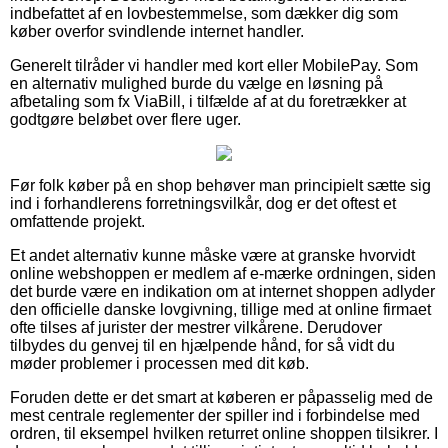
indbefattet af en lovbestemmelse, som dækker dig som
køber overfor svindlende internet handler.
Generelt tilråder vi handler med kort eller MobilePay. Som
en alternativ mulighed burde du vælge en løsning på
afbetaling som fx ViaBill, i tilfælde af at du foretrækker at
godtgøre beløbet over flere uger.
Før folk køber på en shop behøver man principielt sætte sig
ind i forhandlerens forretningsvilkår, dog er det oftest et
omfattende projekt.
Et andet alternativ kunne måske være at granske hvorvidt
online webshoppen er medlem af e-mærke ordningen, siden
det burde være en indikation om at internet shoppen adlyder
den officielle danske lovgivning, tillige med at online firmaet
ofte tilses af jurister der mestrer vilkårene. Derudover
tilbydes du genvej til en hjælpende hånd, for så vidt du
møder problemer i processen med dit køb.
Foruden dette er det smart at køberen er påpasselig med de
mest centrale reglementer der spiller ind i forbindelse med
ordren, til eksempel hvilken returret online shoppen tilsikrer. I