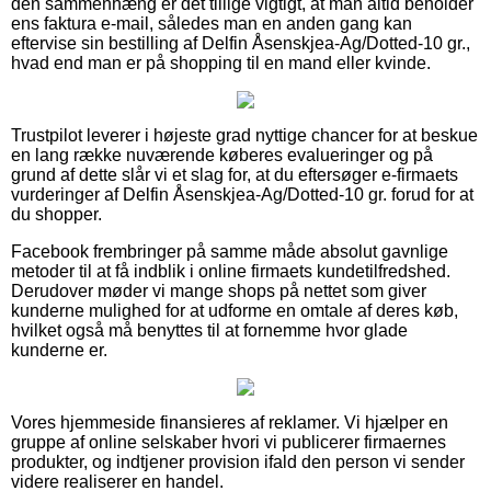
den sammenhæng er det tillige vigtigt, at man altid beholder
ens faktura e-mail, således man en anden gang kan
eftervise sin bestilling af Delfin Åsenskjea-Ag/Dotted-10 gr.,
hvad end man er på shopping til en mand eller kvinde.
Trustpilot leverer i højeste grad nyttige chancer for at beskue
en lang række nuværende køberes evalueringer og på
grund af dette slår vi et slag for, at du eftersøger e-firmaets
vurderinger af Delfin Åsenskjea-Ag/Dotted-10 gr. forud for at
du shopper.
Facebook frembringer på samme måde absolut gavnlige
metoder til at få indblik i online firmaets kundetilfredshed.
Derudover møder vi mange shops på nettet som giver
kunderne mulighed for at udforme en omtale af deres køb,
hvilket også må benyttes til at fornemme hvor glade
kunderne er.
Vores hjemmeside finansieres af reklamer. Vi hjælper en
gruppe af online selskaber hvori vi publicerer firmaernes
produkter, og indtjener provision ifald den person vi sender
videre realiserer en handel.