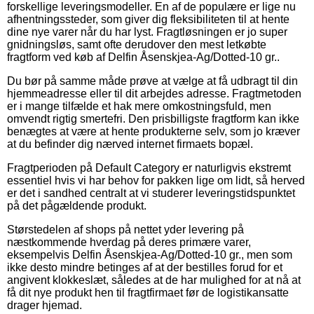
forskellige leveringsmodeller. En af de populære er lige nu
afhentningssteder, som giver dig fleksibiliteten til at hente
dine nye varer når du har lyst. Fragtløsningen er jo super
gnidningsløs, samt ofte derudover den mest letkøbte
fragtform ved køb af Delfin Åsenskjea-Ag/Dotted-10 gr..
Du bør på samme måde prøve at vælge at få udbragt til din
hjemmeadresse eller til dit arbejdes adresse. Fragtmetoden
er i mange tilfælde et hak mere omkostningsfuld, men
omvendt rigtig smertefri. Den prisbilligste fragtform kan ikke
benægtes at være at hente produkterne selv, som jo kræver
at du befinder dig nærved internet firmaets bopæl.
Fragtperioden på Default Category er naturligvis ekstremt
essentiel hvis vi har behov for pakken lige om lidt, så herved
er det i sandhed centralt at vi studerer leveringstidspunktet
på det pågældende produkt.
Størstedelen af shops på nettet yder levering på
næstkommende hverdag på deres primære varer,
eksempelvis Delfin Åsenskjea-Ag/Dotted-10 gr., men som
ikke desto mindre betinges af at der bestilles forud for et
angivent klokkeslæt, således at de har mulighed for at nå at
få dit nye produkt hen til fragtfirmaet før de logistikansatte
drager hjemad.