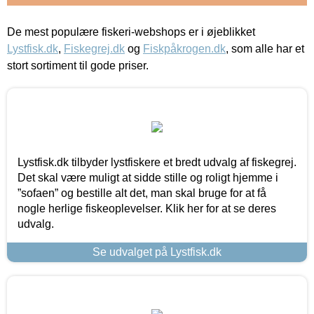
De mest populære fiskeri-webshops er i øjeblikket
Lystfisk.dk
,
Fiskegrej.dk
og
Fiskpåkrogen.dk
, som alle har et
stort sortiment til gode priser.
Lystfisk.dk tilbyder lystfiskere et bredt udvalg af fiskegrej.
Det skal være muligt at sidde stille og roligt hjemme i
”sofaen” og bestille alt det, man skal bruge for at få
nogle herlige fiskeoplevelser. Klik her for at se deres
udvalg.
Se udvalget på Lystfisk.dk