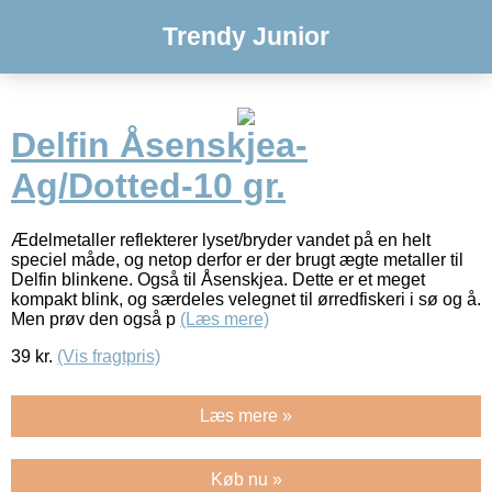
Trendy Junior
Delfin Åsenskjea-
Ag/Dotted-10 gr.
Ædelmetaller reflekterer lyset/bryder vandet på en helt
speciel måde, og netop derfor er der brugt ægte metaller til
Delfin blinkene. Også til Åsenskjea. Dette er et meget
kompakt blink, og særdeles velegnet til ørredfiskeri i sø og å.
Men prøv den også p
(Læs mere)
39
kr.
(Vis fragtpris)
Læs mere »
Køb nu »