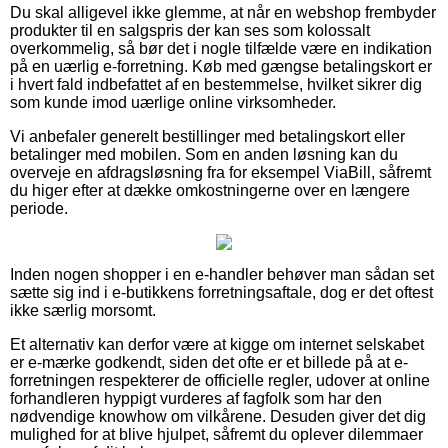
Du skal alligevel ikke glemme, at når en webshop frembyder
produkter til en salgspris der kan ses som kolossalt
overkommelig, så bør det i nogle tilfælde være en indikation
på en uærlig e-forretning. Køb med gængse betalingskort er
i hvert fald indbefattet af en bestemmelse, hvilket sikrer dig
som kunde imod uærlige online virksomheder.
Vi anbefaler generelt bestillinger med betalingskort eller
betalinger med mobilen. Som en anden løsning kan du
overveje en afdragsløsning fra for eksempel ViaBill, såfremt
du higer efter at dække omkostningerne over en længere
periode.
Inden nogen shopper i en e-handler behøver man sådan set
sætte sig ind i e-butikkens forretningsaftale, dog er det oftest
ikke særlig morsomt.
Et alternativ kan derfor være at kigge om internet selskabet
er e-mærke godkendt, siden det ofte er et billede på at e-
forretningen respekterer de officielle regler, udover at online
forhandleren hyppigt vurderes af fagfolk som har den
nødvendige knowhow om vilkårene. Desuden giver det dig
mulighed for at blive hjulpet, såfremt du oplever dilemmaer