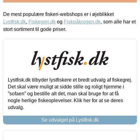
De mest populære fiskeri-webshops er i øjeblikket
Lystfisk.dk
,
Fiskegrej.dk
og
Fiskpåkrogen.dk
, som alle har et
stort sortiment til gode priser.
Lystfisk.dk tilbyder lystfiskere et bredt udvalg af fiskegrej.
Det skal være muligt at sidde stille og roligt hjemme i
”sofaen” og bestille alt det, man skal bruge for at få
nogle herlige fiskeoplevelser. Klik her for at se deres
udvalg.
Se udvalget på Lystfisk.dk