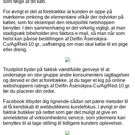
som følge af dit køb.
For øvrigt er det at foretrække at kunden er oppe på
mærkerne omkring de elementære vilkår der indvirker på
købet, som for eksempel den returpolitik netshoppen
benytter. I den sammenhæng er det virkelig vigtigt, at man
stadigvæk bibeholder ens faktura e-mail, så man når som
helst kan påvise bestillingen af Delfin Åsenskjea-
Cu/Ag/Red-10 gr., uafhængig om man skal købe til en pige
eller dreng.
Trustpilot byder på faktisk værdifulde genveje til at
undersøge en stor gruppe andre konsumenters iagttagelser
og derved er det at foretrække, at du tager et kig på online
webshoppens ratings af Delfin Åsenskjea-Cu/Ag/Red-10 gr.
før du placerer din ordre.
Facebook tilbyder dig lignende sådan set pæne metoder til
at få kendskab til webbutikkens kundefokus. I øvrigt er der
faktisk butikker på nettet som gør det muligt at give en
anmeldelse af virksomhedens service, som ydermere kan
benyttes til at tage stilling til tidligere kunders oplevelser.