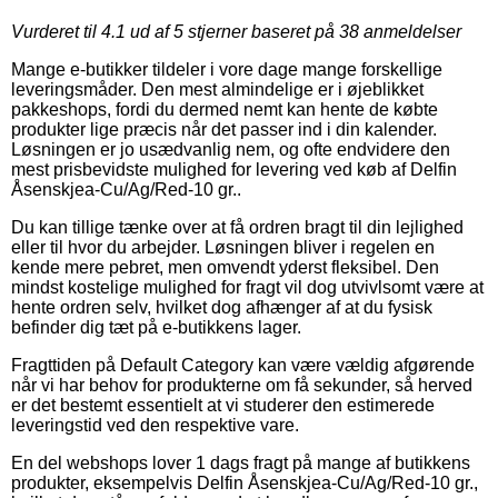
Vurderet til
4.1
ud af 5 stjerner baseret på
38
anmeldelser
Mange e-butikker tildeler i vore dage mange forskellige
leveringsmåder. Den mest almindelige er i øjeblikket
pakkeshops, fordi du dermed nemt kan hente de købte
produkter lige præcis når det passer ind i din kalender.
Løsningen er jo usædvanlig nem, og ofte endvidere den
mest prisbevidste mulighed for levering ved køb af Delfin
Åsenskjea-Cu/Ag/Red-10 gr..
Du kan tillige tænke over at få ordren bragt til din lejlighed
eller til hvor du arbejder. Løsningen bliver i regelen en
kende mere pebret, men omvendt yderst fleksibel. Den
mindst kostelige mulighed for fragt vil dog utvivlsomt være at
hente ordren selv, hvilket dog afhænger af at du fysisk
befinder dig tæt på e-butikkens lager.
Fragttiden på Default Category kan være vældig afgørende
når vi har behov for produkterne om få sekunder, så herved
er det bestemt essentielt at vi studerer den estimerede
leveringstid ved den respektive vare.
En del webshops lover 1 dags fragt på mange af butikkens
produkter, eksempelvis Delfin Åsenskjea-Cu/Ag/Red-10 gr.,