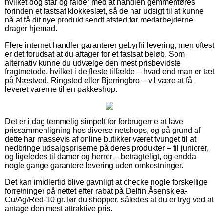
hvilket dog står og falder med at handlen gemmenføres
forinden et fastsat klokkeslæt, så de har udsigt til at kunne
nå at få dit nye produkt sendt afsted før medarbejderne
drager hjemad.
Flere internet handler garanterer gebyrfri levering, men oftest
er det forudsat at du aftager for et fastsat beløb. Som
alternativ kunne du udvælge den mest prisbevidste
fragtmetode, hvilket i de fleste tilfælde – hvad end man er tæt
på Næstved, Ringsted eller Bjerringbro – vil være at få
leveret varerne til en pakkeshop.
Det er i dag temmelig simpelt for forbrugerne at lave
prissammenligning hos diverse netshops, og på grund af
dette har massevis af online butikker været tvunget til at
nedbringe udsalgspriserne på deres produkter – til juniorer,
og ligeledes til damer og herrer – betragteligt, og endda
nogle gange garantere levering uden omkostninger.
Det kan imidlertid blive gavnligt at checke nogle forskellige
forretninger på nettet efter rabat på Delfin Åsenskjea-
Cu/Ag/Red-10 gr. før du shopper, således at du er tryg ved at
antage den mest attraktive pris.