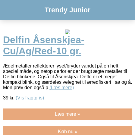
Trendy Junior
Delfin Åsenskjea-
Cu/Ag/Red-10 gr.
Ædelmetaller reflekterer lyset/bryder vandet på en helt
speciel måde, og netop derfor er der brugt ægte metaller til
Delfin blinkene. Også til Åsenskjea. Dette er et meget
kompakt blink, og særdeles velegnet til ørredfiskeri i sø og å.
Men prøv den også p
(Læs mere)
39
kr.
(Vis fragtpris)
Læs mere »
Køb nu »