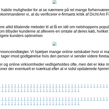
e habile muligheder for at se nærmere på ret mange forhenvære
ommanderer vi, at du verificerer e-firmaets kritik af Dicht Am F
e altid tiltalende metoder til at få en idé om netshoppens popul
om tilbyder kunderne at aflevere en omtale af deres køb, hvil
dligere kunders oplevelser.
annonceindtægter. Vi hjælper mange online selskaber hvor vi m
g tager imod godtgørelse hvis den person vi sender videre foreta
 og online virksomheder vedligeholdes ofte, men det er ikke mul
oner der eventuelt er iværksat efter at vi sidst opdaterede hjem
1
1
1
1
1
1
1
1
1
1
1
1
1
1
1
1
1
1
1
1
1
1
1
1
1
1
1
1
1
1
1
1
1
1
1
1
1
1
1
1
1
1
1
1
1
1
1
1
1
1
1
1
1
1
1
1
1
1
1
1
1
1
1
1
1
1
1
1
1
1
1
1
1
1
1
1
1
1
1
1
1
1
1
1
1
1
1
1
1
1
1
1
1
1
1
1
1
1
1
1
1
1
1
1
1
1
1
1
1
1
1
1
1
1
1
1
1
1
1
1
1
1