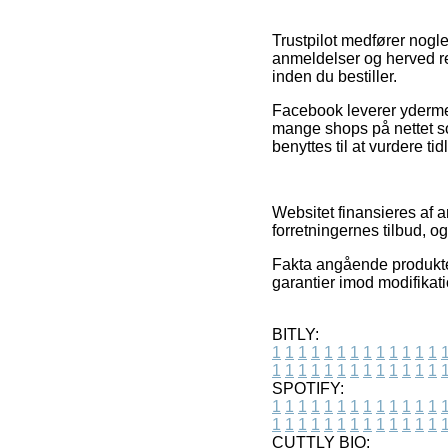
Trustpilot medfører nogl
anmeldelser og herved rek
inden du bestiller.
Facebook leverer ydermer
mange shops på nettet s
benyttes til at vurdere ti
Websitet finansieres af 
forretningernes tilbud, o
Fakta angående produkter
garantier imod modifikati
BITLY:
1
1
1
1
1
1
1
1
1
1
1
1
1
1
1
1
1
1
1
1
1
1
1
1
1
1
SPOTIFY:
1
1
1
1
1
1
1
1
1
1
1
1
1
1
1
1
1
1
1
1
1
1
1
1
1
1
CUTTLY BIO: