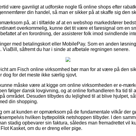
ertid være gavnligt at udforske nogle få online shops efter raba
 gennemfører din handel, så man er sikker på at skaffe sig den sk
mærksom på, at i tilfælde af at en webshop markedsfører bedst i t
ordinært overkommelig, kunne det tit være et faresignal om en sn
dbefattet af en forordning, der assisterer folk imod svindlende int
tillinger med betalingskort eller MobilePay. Som en anden løsni
 ViaBill, såfremt du har i sinde at afbetale regningen senere.
icht am Fisch online virksomhed bør man for at være på den sik
r dog for det meste ikke særlig sjovt.
unne måske være at kigge om online virksomheden er e-mærket
n følger dansk lovgivning, og at online forhandleren fra tid til 
å området. Desuden tilbydes du lejlighed til at blive hjulpet, såf
 med din shopping.
slag om at kunden er opmærksom på de fundamentale vilkår der g
ksempelvis hvilken byttepolitik netshoppen tilbyder. I den sa
an stadig opbevarer sin faktura, således man fremadrettet vil
 Flot Kasket, om du er dreng eller pige.