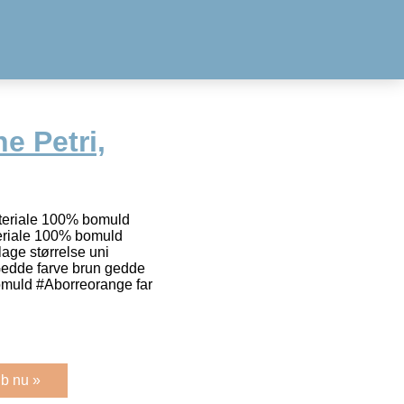
e Petri,
materiale 100% bomuld
teriale 100% bomuld
age størrelse uni
edde farve brun gedde
omuld #Aborreorange far
b nu »