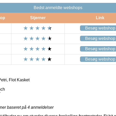
Bedst anmeldte webshops
op
Stjerner
Link
Besøg webshop
Besøg webshop
Besøg webshop
Besøg webshop
tri, Flot Kasket
sch
7
rner baseret på
4
anmeldelser