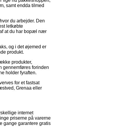
 er lige nu pakkeshoppen,
em, samt endda tilmed
n hvor du arbejder. Den
st letkøbte
 af at du har bopæl nær
aks, og i det øjemed er
nde produkt.
række produkter,
ren gennemføres forinden
e holder fyraften.
erves for et fastsat
Næstved, Grenaa eller
skellige internet
tvinge priserne på varerne
gle gange garantere gratis