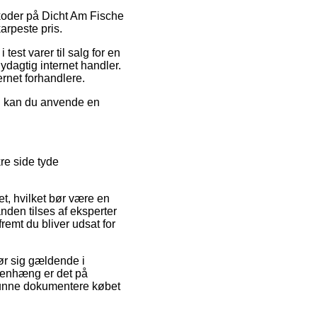
tkoder på Dicht Am Fische
arpeste pris.
est varer til salg for en
ydagtig internet handler.
ernet forhandlere.
ng kan du anvende en
re side tyde
, hvilket bør være en
anden tilses af eksperter
remt du bliver udsat for
ør sig gældende i
mmenhæng er det på
 kunne dokumentere købet