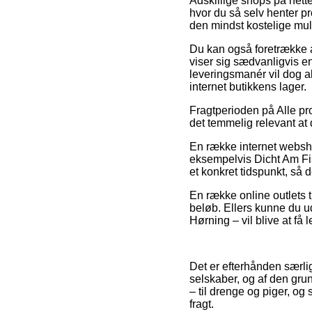
Adskillige shops på nette
hvor du så selv henter p
den mindst kostelige muli
Du kan også foretrække at
viser sig sædvanligvis 
leveringsmanér vil dog al
internet butikkens lager.
Fragtperioden på Alle pr
det temmelig relevant a
En række internet websho
eksempelvis Dicht Am Fis
et konkret tidspunkt, så 
En række online outlets ti
beløb. Ellers kunne du ud
Hørning – vil blive at få l
Det er efterhånden særlig
selskaber, og af den grun
– til drenge og piger, og
fragt.