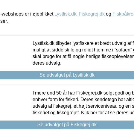
-webshops er i øjeblikket
Lystfisk.dk
,
Fiskegrej.dk
og
Fiskpåkro
iser.
Lystfisk.dk tilbyder lystfiskere et bredt udvalg af
muligt at sidde stille og roligt hjemme i ”sofaen” 
skal bruge for at få nogle herlige fiskeoplevelser.
deres udvalg.
Se udvalget på Lystfisk.dk
I mere end 50 år har Fiskegrej.dk solgt godt og bil
enhver form for fiskeri. Deres kendetegn har al
udvalg af fiskegrej, et højt serviceniveau og en 
fiskeriet og fiskegrejet. Klik her for at se deres u
Se udvalget på Fiskegrej.dk