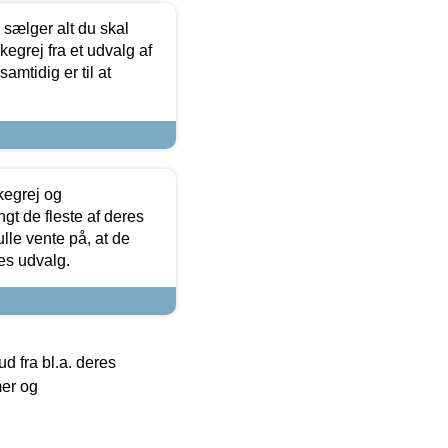
sælger alt du skal
skegrej fra et udvalg af
samtidig er til at
kegrej og
angt de fleste af deres
ulle vente på, at de
res udvalg.
 fra bl.a. deres
mer og