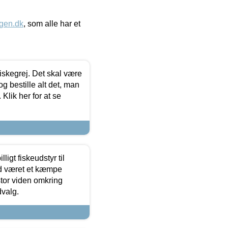
gen.dk
, som alle har et
 fiskegrej. Det skal være
og bestille alt det, man
 Klik her for at se
ligt fiskeudstyr til
tid været et kæmpe
stor viden omkring
dvalg.