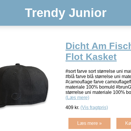
Trendy Junior
Dicht Am Fisch
Flot Kasket
#sort farve sort størrelse uni 
#blå farve blå størrelse uni ma
#camouflage farve camouflagefl
materiale 100% bomuld #brunG
størrelse uni materiale 100% b
(Læs mere)
409
kr.
(Vis fragtpris)
Læs mere »
Kø