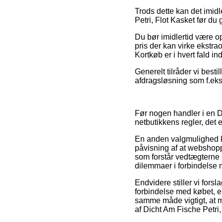
Trods dette kan det imidl
Petri, Flot Kasket før du
Du bør imidlertid være op
pris der kan virke ekstra
Kortkøb er i hvert fald in
Generelt tilråder vi bes
afdragsløsning som f.eks.
Før nogen handler i en D
netbutikkens regler, det e
En anden valgmulighed k
påvisning af at webshoppe
som forstår vedtægterne p
dilemmaer i forbindelse
Endvidere stiller vi for
forbindelse med købet, e
samme måde vigtigt, at m
af Dicht Am Fische Petri,