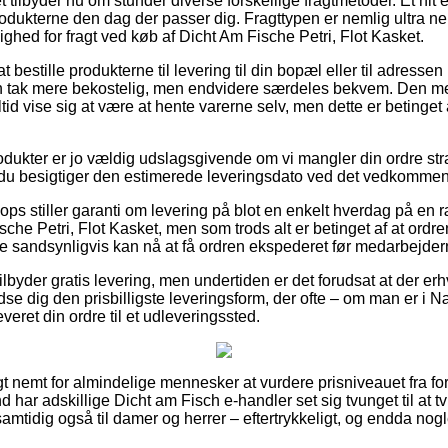
t tilbyder nu om stunder diverse forskellige fragtmetoder. Et hit
rodukterne den dag der passer dig. Fragttypen er nemlig ultra n
ghed for fragt ved køb af Dicht Am Fische Petri, Flot Kasket.
 bestille produkterne til levering til din bopæl eller til adresse
en tak mere bekostelig, men endvidere særdeles bekvem. Den me
tid vise sig at være at hente varerne selv, men dette er betinget
odukter er jo vældig udslagsgivende om vi mangler din ordre str
t du besigtiger den estimerede leveringsdato ved det vedkomme
ps stiller garanti om levering på blot en enkelt hverdag på en 
che Petri, Flot Kasket, men som trods alt er betinget af at ord
de sandsynligvis kan nå at få ordren ekspederet før medarbejdern
lbyder gratis levering, men undertiden er det forudsat at der erhv
se dig den prisbilligste leveringsform, der ofte – om man er i 
everet din ordre til et udleveringssted.
t nemt for almindelige mennesker at vurdere prisniveauet fra for
d har adskillige Dicht am Fisch e-handler set sig tvunget til at 
 samtidig også til damer og herrer – eftertrykkeligt, og endda no