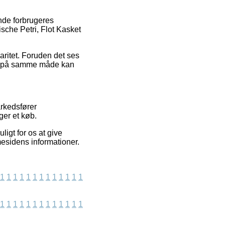
nde forbrugeres
ische Petri, Flot Kasket
aritet. Foruden det ses
ket på samme måde kan
arkedsfører
ger et køb.
igt for os at give
mesidens informationer.
1
1
1
1
1
1
1
1
1
1
1
1
1
1
1
1
1
1
1
1
1
1
1
1
1
1