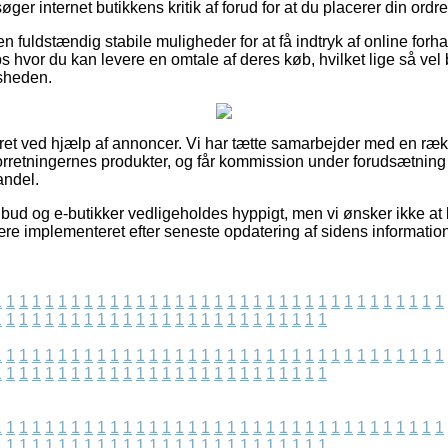
øger internet butikkens kritik af forud for at du placerer din ordre
n fuldstændig stabile muligheder for at få indtryk af online for
 hvor du kan levere en omtale af deres køb, hvilket lige så vel b
dsheden.
eret ved hjælp af annoncer. Vi har tætte samarbejder med en rækk
orretningernes produkter, og får kommission under forudsætning 
andel.
ud og e-butikker vedligeholdes hyppigt, men vi ønsker ikke at bli
ære implementeret efter seneste opdatering af sidens information
1
1
1
1
1
1
1
1
1
1
1
1
1
1
1
1
1
1
1
1
1
1
1
1
1
1
1
1
1
1
1
1
1
1
1
1
1
1
1
1
1
1
1
1
1
1
1
1
1
1
1
1
1
1
1
1
1
1
1
1
1
1
1
1
1
1
1
1
1
1
1
1
1
1
1
1
1
1
1
1
1
1
1
1
1
1
1
1
1
1
1
1
1
1
1
1
1
1
1
1
1
1
1
1
1
1
1
1
1
1
1
1
1
1
1
1
1
1
1
1
1
1
1
1
1
1
1
1
1
1
1
1
1
1
1
1
1
1
1
1
1
1
1
1
1
1
1
1
1
1
1
1
1
1
1
1
1
1
1
1
1
1
1
1
1
1
1
1
1
1
1
1
1
1
1
1
1
1
1
1
1
1
1