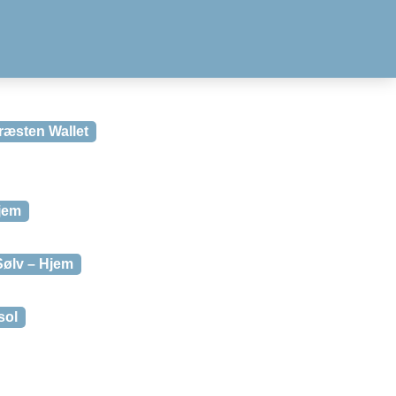
ræsten Wallet
jem
Sølv – Hjem
sol