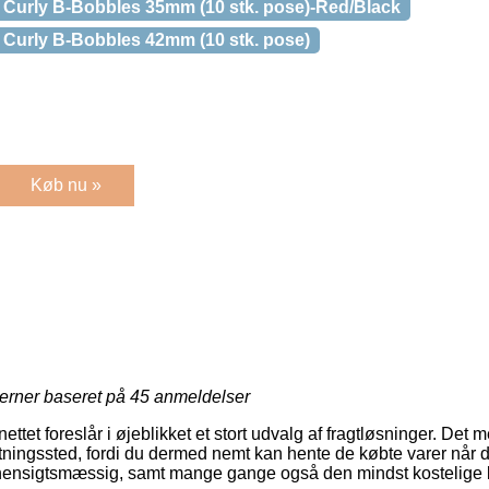
Curly B-Bobbles 35mm (10 stk. pose)-Red/Black
Curly B-Bobbles 42mm (10 stk. pose)
Køb nu »
jerner baseret på
45
anmeldelser
ettet foreslår i øjeblikket et stort udvalg af fragtløsninger. Det
ntningssted, fordi du dermed nemt kan hente de købte varer når d
 hensigtsmæssig, samt mange gange også den mindst kostelige