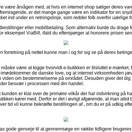
 være årvågen med, at hvis en internet shop sælger deres varer t
 fremragende, er det mange gange være en indikator for en snyda
ket ind under en retningslinje, som redder folk overfor uærlige f
tbestillinger eller mobilbetaling. Som alternativ burde du drage f
r eksempel ViaBill, ifald du efterspørger at honorere prisen sen
forretning på nettet kunne man i og for sig se på deres betingels
 måske være at kigge hvorvidt e-butikken er tilsluttet e-mærket,
 imødekommer de danske love, og at internet virksomheden jævn
 viden om bestemmelserne på området. Desuden giver det dig an
øder besvær i processen med din handel.
at kunden er klar over de primære vilkår der har indvirkning på h
utikken kører med. Derfor er det i øvrigt afgørende, at man altid 
ver tid vil kunne bekræfte bestillingen af , om du er på udkig efte
ilpas gode genveje til at gennemsøge en række tidligere bruger