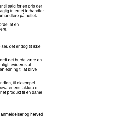
il salg for en pris der
gtig internet forhandler.
orhandlere på nettet.
ordel af en
ere.
er, det er dog tit ikke
 fordi det burde være en
ligt revideres af
ledning til at blive
andlen, til eksempel
bevarer ens faktura e-
r et produkt til en dame
es anmeldelser og herved