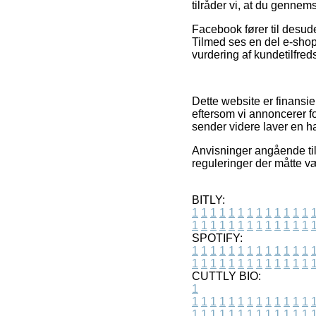
tilråder vi, at du gennems
Facebook fører til desude
Tilmed ses en del e-shops
vurdering af kundetilfre
Dette website er finansi
eftersom vi annoncerer f
sender videre laver en h
Anvisninger angående tilb
reguleringer der måtte v
BITLY:
1
1
1
1
1
1
1
1
1
1
1
1
1
1
1
1
1
1
1
1
1
1
1
1
1
1
SPOTIFY:
1
1
1
1
1
1
1
1
1
1
1
1
1
1
1
1
1
1
1
1
1
1
1
1
1
1
CUTTLY BIO:
1
1
1
1
1
1
1
1
1
1
1
1
1
1
1
1
1
1
1
1
1
1
1
1
1
1
1