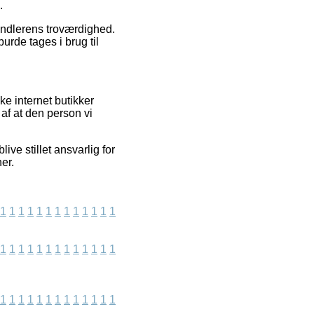
.
handlerens troværdighed.
urde tages i brug til
e internet butikker
af at den person vi
ve stillet ansvarlig for
er.
1
1
1
1
1
1
1
1
1
1
1
1
1
1
1
1
1
1
1
1
1
1
1
1
1
1
1
1
1
1
1
1
1
1
1
1
1
1
1