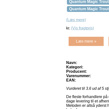
Quantum Magic Trout 
Quantum Magic Trout 
(Læs mere)
kr.
(Vis fragtpris)
Læs mere »
Navn:
Kategori:
Producent:
Varenummer:
EAN:
Vurderet til
3.6
ud af 5 st
De fleste forhandlere på n
dage levering til et afhe
Metoden er altså yderst