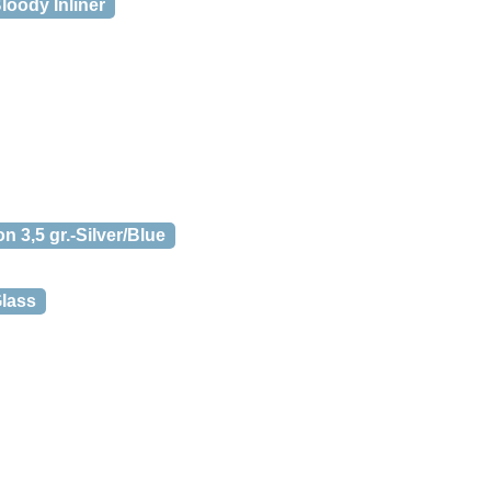
loody Inliner
 3,5 gr.-Silver/Blue
Glass