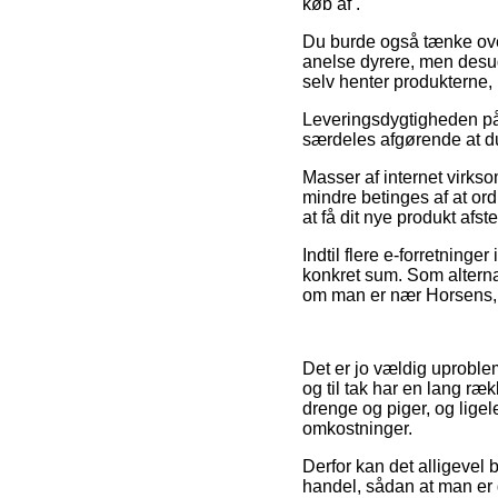
køb af .
Du burde også tænke over 
anelse dyrere, men desud
selv henter produkterne, 
Leveringsdygtigheden på 
særdeles afgørende at du
Masser af internet virks
mindre betinges af at ord
at få dit nye produkt afs
Indtil flere e-forretning
konkret sum. Som alterna
om man er nær Horsens, T
Det er jo vældig uproblema
og til tak har en lang ræ
drenge og piger, og lig
omkostninger.
Derfor kan det alligevel 
handel, sådan at man er 