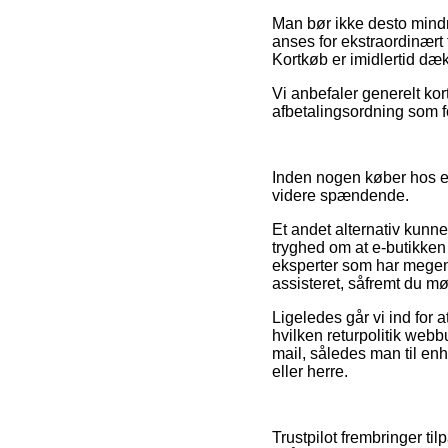
Man bør ikke desto mindre
anses for ekstraordinært
Kortkøb er imidlertid dæk
Vi anbefaler generelt kor
afbetalingsordning som fo
Inden nogen køber hos en 
videre spændende.
Et andet alternativ kunne
tryghed om at e-butikken
eksperter som har megen
assisteret, såfremt du m
Ligeledes går vi ind for 
hvilken returpolitik webb
mail, således man til enh
eller herre.
Trustpilot frembringer t