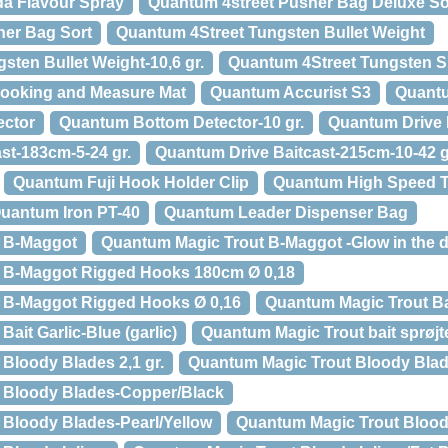
da Flavour Spray
Quantum 4street Pusher Bag Deluxe So
her Bag Sort
Quantum 4Street Tungsten Bullet Weight
sten Bullet Weight-10,6 gr.
Quantum 4Street Tungsten Sp
ooking and Measure Mat
Quantum Accurist S3
Quant
ector
Quantum Bottom Detector-10 gr.
Quantum Drive 
st-183cm-5-24 gr.
Quantum Drive Baitcast-215cm-10-42 g
Quantum Fuji Hook Holder Clip
Quantum High Speed T
uantum Iron PT-40
Quantum Leader Dispenser Bag
 B-Maggot
Quantum Magic Trout B-Maggot -Glow in the 
 B-Maggot Rigged Hooks 180cm Ø 0,18
 B-Maggot Rigged Hooks Ø 0,16
Quantum Magic Trout Bai
ait Garlic-Blue (garlic)
Quantum Magic Trout bait sprøjt
Bloody Blades 2,1 gr.
Quantum Magic Trout Bloody Blad
 Bloody Blades-Copper/Black
Bloody Blades-Pearl/Yellow
Quantum Magic Trout Bloody