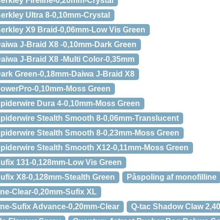
Berkley Fireline-0,20mm-Crystal
-Berkley Ultra 8-0,10mm-Crystal
-Berkley X9 Braid-0,06mm-Low Vis Green
-Daiwa J-Braid X8 -0,10mm-Dark Green
-Daiwa J-Braid X8 -Multi Color-0,35mm
e-Dark Green-0,18mm-Daiwa J-Braid X8
e-PowerPro-0,10mm-Moss Green
e-Spiderwire Dura 4-0,10mm-Moss Green
-Spiderwire Stealth Smooth 8-0,06mm-Translucent
e-Spiderwire Stealth Smooth 8-0,23mm-Moss Green
e-Spiderwire Stealth Smooth X12-0,11mm-Moss Green
-Sufix 131-0,128mm-Low Vis Green
-Sufix X8-0,128mm-Stealth Green
Påspoling af monofilline
line-Clear-0,20mm-Sufix XL
line-Sufix Advance-0,20mm-Clear
Q-tac Shadow Claw 2,4