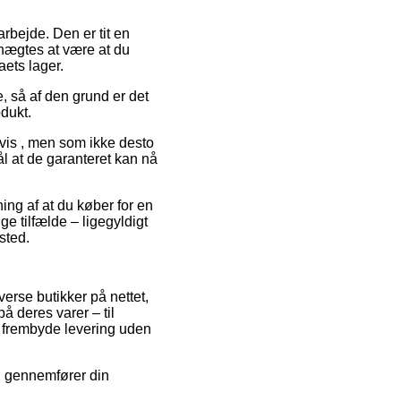
arbejde. Den er tit en
nægtes at være at du
aets lager.
 så af den grund er det
dukt.
lvis , men som ikke desto
ål at de garanteret kan nå
ning af at du køber for en
e tilfælde – ligegyldigt
sted.
verse butikker på nettet,
å deres varer – til
e frembyde levering uden
du gennemfører din