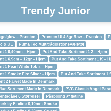
Trendy Junior
nge/glow – Præsten
Præsten Ul 4,5gr Raw – Præsten
P
ic & UL
Puma Tec Multitrådløstionsværktøj
nt 1 0,40mm – Hjem
Put And Take Sortiment 1 2 – Hjem
nt 1 6,9cm – 12gr – Hjem
Put And Take Sortiment 1 K – H
nt 1 Pearl White Tobis – Hjem
nt 1 Smoke Fire Silver – Hjem
Put And Take Sortiment 1 
nt 2 Farvet Made In Denmark
Flue Sortiment Made In Denmark
PVC Classic Angel Para
entsdåse 6 Størrelser
Påspoling af fletline
-Berkley Fireline-0,10mm-Smoke