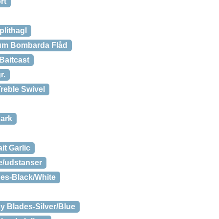
rt
lithagl
um Bombarda Flåd
Baitcast
r.
reble Swivel
dark
t Garlic
e/udstanser
es-Black/White
 Blades-Silver/Blue