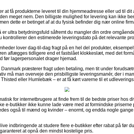
at få produkterne leveret til din hjemmeadresse eller ud til dit 
en meget nem. Den billigste mulighed for levering kan ikke be
men dette er betinget af at du fysisk befinder dig nær online firm
er ultra betydningsfuld såfremt du mangler din ordre omgående,
 kontrollerer den estimerede leveringsdato på det relevante pro
omheder lover dag-til-dag fragt på en hel del produkter, eksempe
ren aflægges tidligere end et fastslået klokkeslæt, med det form
ted før lagerpersonalet drager hjemad.
er i Danmark præsterer fragt uden betaling, men tit under forudsæt
tiv må man overveje den prisbilligste leveringsmanér, der i mang
histed eller Humlebæk – er at få kørt varerne til et udleverings
tisk for internetbrugere at finde frem til de bedste priser hos di
kke e-butikker ikke kunne lade være med at formindske priserne p
eledes også til mænd og kvinder – enormt, og endda nogle gang
blive indbringende at studere flere e-butikker efter rabat på før 
garanteret at opnå den mindst kostelige pris.