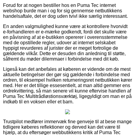
Forud for at nogen bestiller hos en Puma Tec internet
webshop burde man i og for sig gennemse netbutikkens
handelsaftale, det er dog uden tvivl ikke særlig interessant.
En anden valgmulighed kunne være at kontrollere hvorvidt
e-forhandleren er e-mærke godkendt, fordi det skulle være
en påvisning af at e-butikken opererer i overensstemmelse
med de opstillede regler, udover at internet selskabet
hyppigt revurderes af jurister der er meget fortrolige de
gældende vilkår. Dette er desuden din anledning til støtte,
såfremt du møder dilemmaer i forbindelse med dit køb.
Ligeså kan det anbefales at køberen er vidende om de mest
aktuelle betingelser der gør sig gældende i forbindelse med
ordren, til eksempel hvilken returneringsret netbutikken kører
med. Her er det tillige essesentielt, at man altid gemmer ens
ordrekvittering, så man senere vil kunne eftervise handlen af
Puma Tec Multitrådløstionsværktøj, ligegyldigt om man er på
indkøb til en voksen eller et barn.
Trustpilot medfører immervæk fine genveje til at bese mange
tidligere køberes reflektioner og derved kan det være til
hjælp, at du eftersøger webbutikkens kritik af Puma Tec