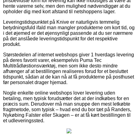
prisbevidste form for levering kan ikke modsiges at være at
hente varerne selv, men den mulighed nødvendiggør at du
opholder dig med kort afstand til netshoppens lager.
Leveringstidspunktet på Knive er naturligvis temmelig
betydningsfuld ifald man mangler produkterne om kort tid, og
i det øjemed er det øjensynligt passende at du ser nærmere
på det anslåede leveringstidspunkt for det respektive
produkt.
Størstedelen af internet webshops giver 1 hverdags levering
på deres favorit varer, eksempelvis Puma Tec
Multitrådløstionsværktøj, men som ikke desto mindre
afhænger af at bestillingen realiseres forud for et besluttet
tidspunkt, sådan at de kan nå at få produkterne på posthuset
før personalet drager hjemad.
Nogle enkelte online webshops lover levering uden
betaling, men typisk forudsætter det at der indkøbes for en
præcis sum. Derudover må man snuppe den mest letkøbte
fragtmetode, som typisk – hvad end du bor tæt på Randers,
Nykøbing Falster eller Skagen – er at få kørt bestillingen til
et udleveringssted.