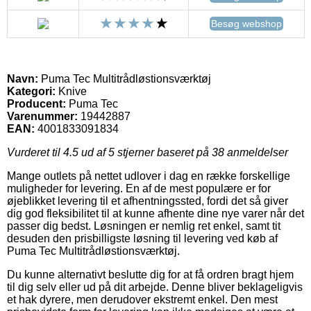
Besøg webshop
Navn:
Puma Tec Multitrådløstionsværktøj
Kategori:
Knive
Producent:
Puma Tec
Varenummer:
19442887
EAN:
4001833091834
Vurderet til
4.5
ud af 5 stjerner baseret på
38
anmeldelser
Mange outlets på nettet udlover i dag en række forskellige
muligheder for levering. En af de mest populære er for
øjeblikket levering til et afhentningssted, fordi det så giver
dig god fleksibilitet til at kunne afhente dine nye varer når det
passer dig bedst. Løsningen er nemlig ret enkel, samt tit
desuden den prisbilligste løsning til levering ved køb af
Puma Tec Multitrådløstionsværktøj.
Du kunne alternativt beslutte dig for at få ordren bragt hjem
til dig selv eller ud på dit arbejde. Denne bliver beklageligvis
et hak dyrere, men derudover ekstremt enkel. Den mest