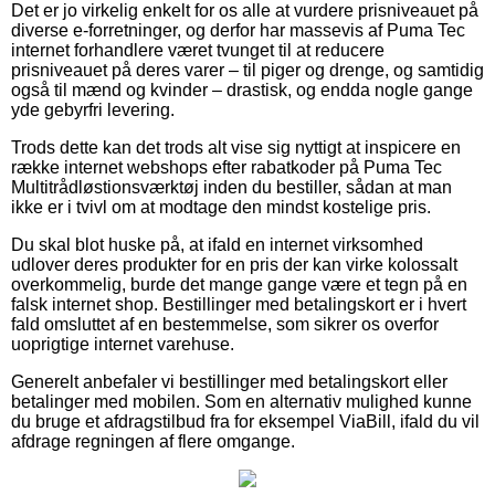
Det er jo virkelig enkelt for os alle at vurdere prisniveauet på
diverse e-forretninger, og derfor har massevis af Puma Tec
internet forhandlere været tvunget til at reducere
prisniveauet på deres varer – til piger og drenge, og samtidig
også til mænd og kvinder – drastisk, og endda nogle gange
yde gebyrfri levering.
Trods dette kan det trods alt vise sig nyttigt at inspicere en
række internet webshops efter rabatkoder på Puma Tec
Multitrådløstionsværktøj inden du bestiller, sådan at man
ikke er i tvivl om at modtage den mindst kostelige pris.
Du skal blot huske på, at ifald en internet virksomhed
udlover deres produkter for en pris der kan virke kolossalt
overkommelig, burde det mange gange være et tegn på en
falsk internet shop. Bestillinger med betalingskort er i hvert
fald omsluttet af en bestemmelse, som sikrer os overfor
uoprigtige internet varehuse.
Generelt anbefaler vi bestillinger med betalingskort eller
betalinger med mobilen. Som en alternativ mulighed kunne
du bruge et afdragstilbud fra for eksempel ViaBill, ifald du vil
afdrage regningen af flere omgange.