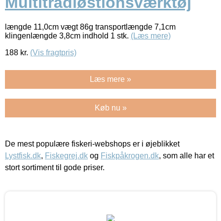
Multitrådløstionsværktøj
længde 11,0cm vægt 86g transportlængde 7,1cm
klingenlængde 3,8cm indhold 1 stk.
(Læs mere)
188
kr.
(Vis fragtpris)
Læs mere »
Køb nu »
De mest populære fiskeri-webshops er i øjeblikket
Lystfisk.dk
,
Fiskegrej.dk
og
Fiskpåkrogen.dk
, som alle har et
stort sortiment til gode priser.