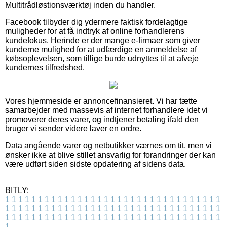
Multitrådløstionsværktøj inden du handler.
Facebook tilbyder dig ydermere faktisk fordelagtige
muligheder for at få indtryk af online forhandlerens
kundefokus. Herinde er der mange e-firmaer som giver
kunderne mulighed for at udfærdige en anmeldelse af
købsoplevelsen, som tillige burde udnyttes til at afveje
kundernes tilfredshed.
Vores hjemmeside er annoncefinansieret. Vi har tætte
samarbejder med massevis af internet forhandlere idet vi
promoverer deres varer, og indtjener betaling ifald den
bruger vi sender videre laver en ordre.
Data angående varer og netbutikker værnes om tit, men vi
ønsker ikke at blive stillet ansvarlig for forandringer der kan
være udført siden sidste opdatering af sidens data.
BITLY:
1
1
1
1
1
1
1
1
1
1
1
1
1
1
1
1
1
1
1
1
1
1
1
1
1
1
1
1
1
1
1
1
1
1
1
1
1
1
1
1
1
1
1
1
1
1
1
1
1
1
1
1
1
1
1
1
1
1
1
1
1
1
1
1
1
1
1
1
1
1
1
1
1
1
1
1
1
1
1
1
1
1
1
1
1
1
1
1
1
1
1
1
1
1
1
1
1
1
1
1