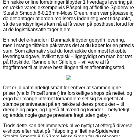
En række online forretninger tilbyder 1 hverdags levering på
en række varer, eksempelvis Påspoling af fletline-Spiderwire
Stealth Smooth 8-0,23mm-Moss Green, men vær påpasselig
da det antager at orden realiseres inden et givent tidspunkt,
så de sandsynligvis kan nå at få varen på posthuset forud for
at de logistikansatte tager hjem.
En hel del e-handler i Danmark tilbyder gebyrfri levering,
men i mange tilfælde påkræves det at du køber for en præcis
sum. Som alternativ skal du foretrække den mest letkøbte
leveringsudgave, hvilket typisk – ligegyldigt om man bor tæt
på Roskilde, Rønne eller Gilleleje – vil være at få
fragtfirmaet til at levere bestillingen til et afhentningssted.
Det er jo ualmindeligt smart for enhver at sammenligne
priser (via fx PriceRunner) fra forskellige shops på nettet, og
ergo har mange internet forhandlere set sig tvunget til at
stampe prisniveauet på en række af deres produkter – til
drenge og piger, og ligeså til mænd og kvinder – betydeligt,
og endda nogle gange præstere fragt uden gebyr.
Trods dette kan det immervæk blive nyttigt at eftergå diverse
e-shops efter rabat på Påspoling af fletline-Spiderwire
Stealth Smooth 8-0,23mm-Moss Green før du placerer