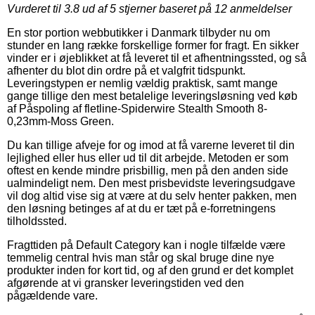
Vurderet til
3.8
ud af 5 stjerner baseret på
12
anmeldelser
En stor portion webbutikker i Danmark tilbyder nu om
stunder en lang række forskellige former for fragt. En sikker
vinder er i øjeblikket at få leveret til et afhentningssted, og så
afhenter du blot din ordre på et valgfrit tidspunkt.
Leveringstypen er nemlig vældig praktisk, samt mange
gange tillige den mest betalelige leveringsløsning ved køb
af Påspoling af fletline-Spiderwire Stealth Smooth 8-
0,23mm-Moss Green.
Du kan tillige afveje for og imod at få varerne leveret til din
lejlighed eller hus eller ud til dit arbejde. Metoden er som
oftest en kende mindre prisbillig, men på den anden side
ualmindeligt nem. Den mest prisbevidste leveringsudgave
vil dog altid vise sig at være at du selv henter pakken, men
den løsning betinges af at du er tæt på e-forretningens
tilholdssted.
Fragttiden på Default Category kan i nogle tilfælde være
temmelig central hvis man står og skal bruge dine nye
produkter inden for kort tid, og af den grund er det komplet
afgørende at vi gransker leveringstiden ved den
pågældende vare.