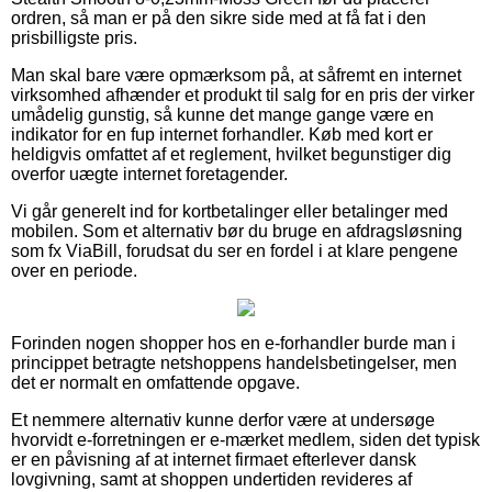
ordren, så man er på den sikre side med at få fat i den
prisbilligste pris.
Man skal bare være opmærksom på, at såfremt en internet
virksomhed afhænder et produkt til salg for en pris der virker
umådelig gunstig, så kunne det mange gange være en
indikator for en fup internet forhandler. Køb med kort er
heldigvis omfattet af et reglement, hvilket begunstiger dig
overfor uægte internet foretagender.
Vi går generelt ind for kortbetalinger eller betalinger med
mobilen. Som et alternativ bør du bruge en afdragsløsning
som fx ViaBill, forudsat du ser en fordel i at klare pengene
over en periode.
Forinden nogen shopper hos en e-forhandler burde man i
princippet betragte netshoppens handelsbetingelser, men
det er normalt en omfattende opgave.
Et nemmere alternativ kunne derfor være at undersøge
hvorvidt e-forretningen er e-mærket medlem, siden det typisk
er en påvisning af at internet firmaet efterlever dansk
lovgivning, samt at shoppen undertiden revideres af