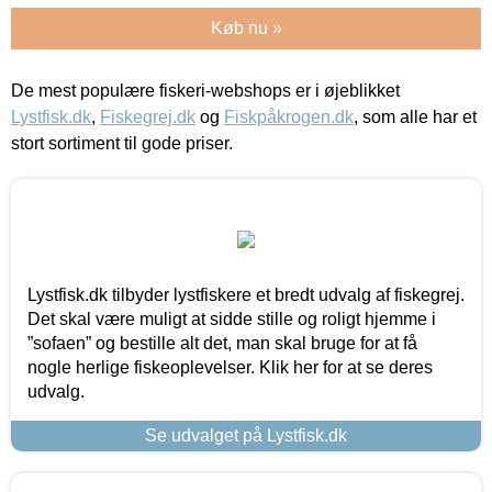
Køb nu »
De mest populære fiskeri-webshops er i øjeblikket
Lystfisk.dk
,
Fiskegrej.dk
og
Fiskpåkrogen.dk
, som alle har et
stort sortiment til gode priser.
Lystfisk.dk tilbyder lystfiskere et bredt udvalg af fiskegrej.
Det skal være muligt at sidde stille og roligt hjemme i
”sofaen” og bestille alt det, man skal bruge for at få
nogle herlige fiskeoplevelser. Klik her for at se deres
udvalg.
Se udvalget på Lystfisk.dk