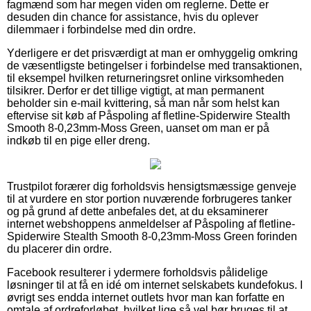
fagmænd som har megen viden om reglerne. Dette er
desuden din chance for assistance, hvis du oplever
dilemmaer i forbindelse med din ordre.
Yderligere er det prisværdigt at man er omhyggelig omkring
de væsentligste betingelser i forbindelse med transaktionen,
til eksempel hvilken returneringsret online virksomheden
tilsikrer. Derfor er det tillige vigtigt, at man permanent
beholder sin e-mail kvittering, så man når som helst kan
eftervise sit køb af Påspoling af fletline-Spiderwire Stealth
Smooth 8-0,23mm-Moss Green, uanset om man er på
indkøb til en pige eller dreng.
Trustpilot forærer dig forholdsvis hensigtsmæssige genveje
til at vurdere en stor portion nuværende forbrugeres tanker
og på grund af dette anbefales det, at du eksaminerer
internet webshoppens anmeldelser af Påspoling af fletline-
Spiderwire Stealth Smooth 8-0,23mm-Moss Green forinden
du placerer din ordre.
Facebook resulterer i ydermere forholdsvis pålidelige
løsninger til at få en idé om internet selskabets kundefokus. I
øvrigt ses endda internet outlets hvor man kan forfatte en
omtale af ordreforløbet, hvilket lige så vel bør bruges til at