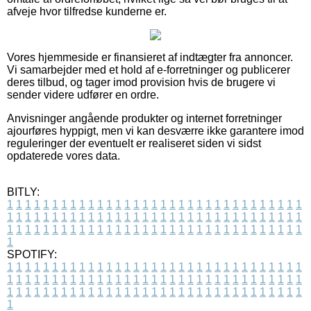
afveje hvor tilfredse kunderne er.
Vores hjemmeside er finansieret af indtægter fra annoncer.
Vi samarbejder med et hold af e-forretninger og publicerer
deres tilbud, og tager imod provision hvis de brugere vi
sender videre udfører en ordre.
Anvisninger angående produkter og internet forretninger
ajourføres hyppigt, men vi kan desværre ikke garantere imod
reguleringer der eventuelt er realiseret siden vi sidst
opdaterede vores data.
BITLY:
1
1
1
1
1
1
1
1
1
1
1
1
1
1
1
1
1
1
1
1
1
1
1
1
1
1
1
1
1
1
1
1
1
1
1
1
1
1
1
1
1
1
1
1
1
1
1
1
1
1
1
1
1
1
1
1
1
1
1
1
1
1
1
1
1
1
1
1
1
1
1
1
1
1
1
1
1
1
1
1
1
1
1
1
1
1
1
1
1
1
1
1
1
1
1
1
1
1
1
1
SPOTIFY:
1
1
1
1
1
1
1
1
1
1
1
1
1
1
1
1
1
1
1
1
1
1
1
1
1
1
1
1
1
1
1
1
1
1
1
1
1
1
1
1
1
1
1
1
1
1
1
1
1
1
1
1
1
1
1
1
1
1
1
1
1
1
1
1
1
1
1
1
1
1
1
1
1
1
1
1
1
1
1
1
1
1
1
1
1
1
1
1
1
1
1
1
1
1
1
1
1
1
1
1