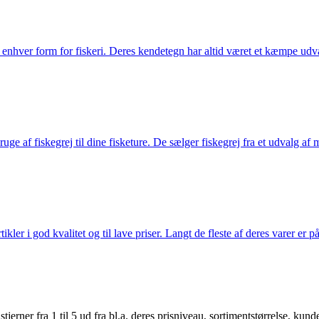
til enhver form for fiskeri. Deres kendetegn har altid været et kæmpe udv
e af fiskegrej til dine fisketure. De sælger fiskegrej fra et udvalg af mær
r i god kvalitet og til lave priser. Langt de fleste af deres varer er på
er fra 1 til 5 ud fra bl.a. deres prisniveau, sortimentstørrelse, kunde