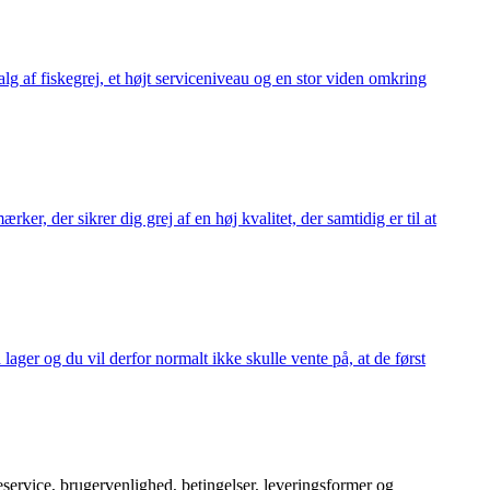
alg af fiskegrej, et højt serviceniveau og en stor viden omkring
ker, der sikrer dig grej af en høj kvalitet, der samtidig er til at
 lager og du vil derfor normalt ikke skulle vente på, at de først
service, brugervenlighed, betingelser, leveringsformer og