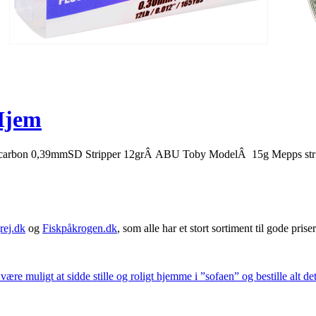
Hjem
ocarbon 0,39mmSD Stripper 12grÂ ABU Toby ModelÂ 15g Mepps str 
rej.dk
og
Fiskpåkrogen.dk
, som alle har et stort sortiment til gode priser
 være muligt at sidde stille og roligt hjemme i ”sofaen” og bestille alt de