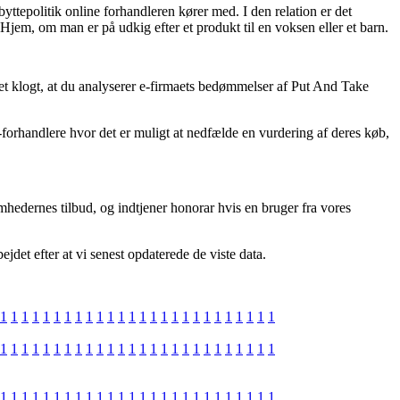
ttepolitik online forhandleren kører med. I den relation er det
Hjem, om man er på udkig efter et produkt til en voksen eller et barn.
et klogt, at du analyserer e-firmaets bedømmelser af Put And Take
e-forhandlere hvor det er muligt at nedfælde en vurdering af deres køb,
mhedernes tilbud, og indtjener honorar hvis en bruger fra vores
det efter at vi senest opdaterede de viste data.
1
1
1
1
1
1
1
1
1
1
1
1
1
1
1
1
1
1
1
1
1
1
1
1
1
1
1
1
1
1
1
1
1
1
1
1
1
1
1
1
1
1
1
1
1
1
1
1
1
1
1
1
1
1
1
1
1
1
1
1
1
1
1
1
1
1
1
1
1
1
1
1
1
1
1
1
1
1