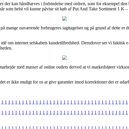
ser der kan håndhæves i forbindelse med ordren, som for eksempel den by
 når som helst vil kunne påvise sit køb af Put And Take Sortiment 1 K – 
e på mange nuværende forbrugeres iagttagelser og på grund af dette er d
n idé om internet selskabets kundetilfredshed. Derudover ser vi faktisk 
sheden.
samarbejde med masser af online outlets derved at vi markedsfører virkso
 er ikke muligt for os at give garantier imod korrektioner der er udarbej
1
1
1
1
1
1
1
1
1
1
1
1
1
1
1
1
1
1
1
1
1
1
1
1
1
1
1
1
1
1
1
1
1
1
1
1
1
1
1
1
1
1
1
1
1
1
1
1
1
1
1
1
1
1
1
1
1
1
1
1
1
1
1
1
1
1
1
1
1
1
1
1
1
1
1
1
1
1
1
1
1
1
1
1
1
1
1
1
1
1
1
1
1
1
1
1
1
1
1
1
1
1
1
1
1
1
1
1
1
1
1