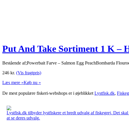
Put And Take Sortiment 1 K – 
Bestående af;Powerbait Farve – Salmon Egg PeachBombarda Flour
246
kr.
(Vis fragtpris)
Læs mere »
Køb nu »
De mest populære fiskeri-webshops er i øjeblikket
Lystfisk.dk
,
Fiskeg
Lystfisk.dk tilbyder lystfiskere et bredt udvalg af fiskegrej. Det skal
at se deres udvalg.