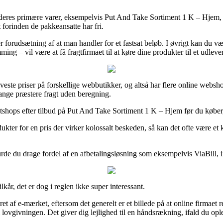
eres primære varer, eksempelvis Put And Take Sortiment 1 K – Hjem, som 
t forinden de pakkeansatte har fri.
rudsætning af at man handler for et fastsat beløb. I øvrigt kan du vælge
g – vil være at få fragtfirmaet til at køre dine produkter til et udleve
laveste priser på forskellige webbutikker, og altså har flere online websh
gange præstere fragt uden beregning.
netshops efter tilbud på Put And Take Sortiment 1 K – Hjem før du køber, 
ukter for en pris der virker kolossalt beskeden, så kan det ofte være et 
rde du drage fordel af en afbetalingsløsning som eksempelvis ViaBill, i
år, det er dog i reglen ikke super interessant.
af e-mærket, eftersom det generelt er et billede på at online firmaet rett
vgivningen. Det giver dig lejlighed til en håndsrækning, ifald du opl