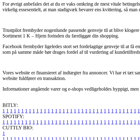
For øvrigt anbefales det at du er vaks omkring de mest vitale betingel
virkelig essesentielt, at man stadigvæk bevarer ens kvittering, så man
Trustpilot frembyder nogenlunde passende genveje til at blive kloger
Sortiment 1 K – Hjem forinden du færdiggør din shopping.
Facebook frembyder ligeledes stort set fordelagtige genveje til at få e
som på samme måde bør drages fordel af til vurdering af kundetilfred
Vores website er finansieret af indtægter fra annoncer. Vi har et tæt 
website fuldfører en transaktion.
Informationer angående varer og e-shops vedligeholdes hyppigt, men det
BITLY:
1
1
1
1
1
1
1
1
1
1
1
1
1
1
1
1
1
1
1
1
1
1
1
1
1
1
1
1
1
1
1
1
1
1
1
1
1
SPOTIFY:
1
1
1
1
1
1
1
1
1
1
1
1
1
1
1
1
1
1
1
1
1
1
1
1
1
1
1
1
1
1
1
1
1
1
1
1
1
CUTTLY BIO:
1
1
1
1
1
1
1
1
1
1
1
1
1
1
1
1
1
1
1
1
1
1
1
1
1
1
1
1
1
1
1
1
1
1
1
1
1
1