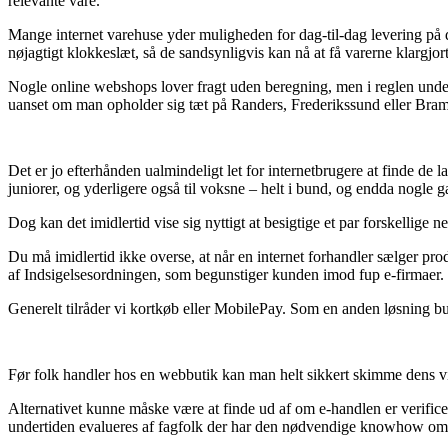
relevante vare.
Mange internet varehuse yder muligheden for dag-til-dag levering på d
nøjagtigt klokkeslæt, så de sandsynligvis kan nå at få varerne klargjor
Nogle online webshops lover fragt uden beregning, men i reglen under fo
uanset om man opholder sig tæt på Randers, Frederikssund eller Brammin
Det er jo efterhånden ualmindeligt let for internetbrugere at finde de 
juniorer, og yderligere også til voksne – helt i bund, og endda nogle 
Dog kan det imidlertid vise sig nyttigt at besigtige et par forskellige 
Du må imidlertid ikke overse, at når en internet forhandler sælger prod
af Indsigelsesordningen, som begunstiger kunden imod fup e-firmaer.
Generelt tilråder vi kortkøb eller MobilePay. Som en anden løsning bu
Før folk handler hos en webbutik kan man helt sikkert skimme dens vilk
Alternativet kunne måske være at finde ud af om e-handlen er verificeret 
undertiden evalueres af fagfolk der har den nødvendige knowhow om lo