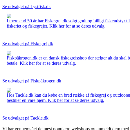
Se udvalget på Lystfisk.dk
I mere end 50 år har Fiskegrej.dk solgt godt og billigt fiskeudstyr 
fiskeriet og fiskegrejet. Klik her for at se deres udvalg.
Se udvalget på Fiskegrej.dk
Fiskpåkrogen.dk er en dansk fiskegrejsshop der sælger alt du skal brug
betale. Klik her for at se deres udvalg.
Se udvalget på Fiskpåkrogen.dk
Hos Tackle.dk kan du købe en bred række af fiskegrej og outdoorartikle
bestiller en vare hjem. Klik her for at se deres udvalg.
Se udvalget på Tackle.dk
Vi har gennemgået de mest populære webshops og anmeldt dem med stjern