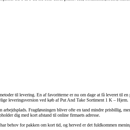
der til levering. En af favoritterne er nu om dage at få leveret til en 
elige leveringsversion ved køb af Put And Take Sortiment 1 K – Hjem.
 din arbejdsplads. Fragtløsningen bliver ofte en tand mindre prisbillig, me
older dig med kort afstand til online firmaets adresse.
 har behov for pakken om kort tid, og herved er det fuldkommen menings