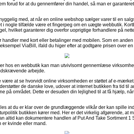
em forud for at du gennemfører din handel, så man er garantere
yggelig med, at når en online webshop sælger varer til en salg
 i nogle tilfælde være et fingerpeg om en uægte webbutik. Kortb
el, hvilket garanterer dig overfor uoprigtige forhandlere på nette
 for handler med kort eller betalinger med mobilen. Som en anden
 eksempel ViaBill, ifald du higer efter at godtgøre prisen over e
ller hos en webbutik kan man utvivlsomt gennemlæse virksomhed
 tidskrævende arbejde.
 være at se hvorvidt online virksomheden er støttet af e-mærket,
erstøtter de danske love, udover at internet butikken fra tid til 
ene på området. Dette er desuden din lejlighed til at få hjælp, n
les at du er klar over de grundlæggende vilkår der kan spille in
eturpolitik butikken kører med. Her er det virkelig afgørende, at m
an altid kan dokumentere handlen af Put And Take Sortiment 1 
 er kvinde eller mand.