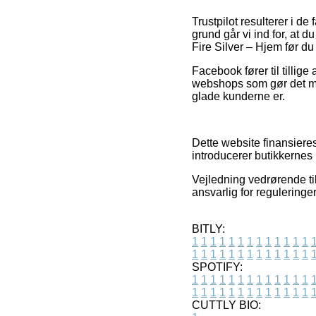
Trustpilot resulterer i d
grund går vi ind for, at
Fire Silver – Hjem før du
Facebook fører til tillige
webshops som gør det muli
glade kunderne er.
Dette website finansier
introducerer butikkernes 
Vejledning vedrørende til
ansvarlig for reguleringe
BITLY:
1
1
1
1
1
1
1
1
1
1
1
1
1
1
1
1
1
1
1
1
1
1
1
1
1
1
SPOTIFY:
1
1
1
1
1
1
1
1
1
1
1
1
1
1
1
1
1
1
1
1
1
1
1
1
1
1
CUTTLY BIO: