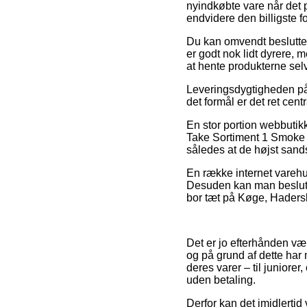
nyindkøbte vare når det p
endvidere den billigste f
Du kan omvendt beslutte di
er godt nok lidt dyrere,
at hente produkterne selv
Leveringsdygtigheden på 
det formål er det ret cen
En stor portion webbutikk
Take Sortiment 1 Smoke F
således at de højst sandsy
En række internet varehuse
Desuden kan man beslutt
bor tæt på Køge, Hadersle
Det er jo efterhånden væl
og på grund af dette har 
deres varer – til junior
uden betaling.
Derfor kan det imidlertid