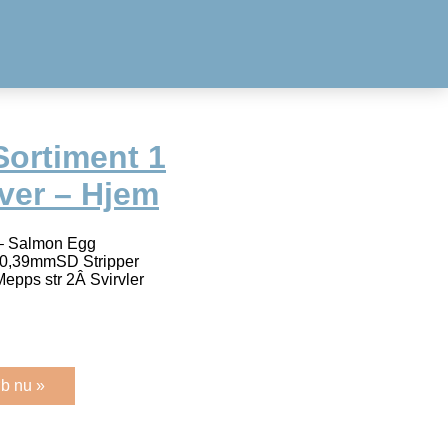
Sortiment 1
ver – Hjem
 – Salmon Egg
0,39mmSD Stripper
pps str 2Â Svirvler
b nu »