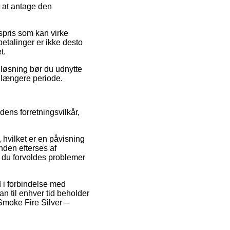
t at antage den
spris som kan virke
etalinger er ikke desto
t.
 løsning bør du udnytte
n længere periode.
ens forretningsvilkår,
 hvilket er en påvisning
anden efterses af
år du forvoldes problemer
d i forbindelse med
an til enhver tid beholder
Smoke Fire Silver –