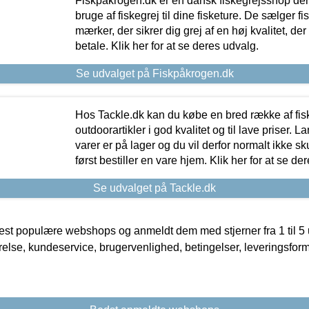
Fiskpåkrogen.dk er en dansk fiskegrejsshop der 
bruge af fiskegrej til dine fisketure. De sælger fi
mærker, der sikrer dig grej af en høj kvalitet, der 
betale. Klik her for at se deres udvalg.
Se udvalget på Fiskpåkrogen.dk
Hos Tackle.dk kan du købe en bred række af fis
outdoorartikler i god kvalitet og til lave priser. L
varer er på lager og du vil derfor normalt ikke sk
først bestiller en vare hjem. Klik her for at se de
Se udvalget på Tackle.dk
t populære webshops og anmeldt dem med stjerner fra 1 til 5 ud
rrelse, kundeservice, brugervenlighed, betingelser, leveringsfor