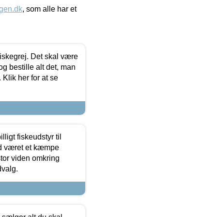
gen.dk
, som alle har et
 fiskegrej. Det skal være
og bestille alt det, man
 Klik her for at se
ligt fiskeudstyr til
tid været et kæmpe
stor viden omkring
dvalg.