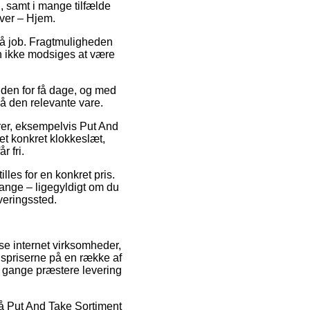
, samt i mange tilfælde
lver – Hjem.
r på job. Fragtmuligheden
n ikke modsiges at være
nden for få dage, og med
på den relevante vare.
arer, eksempelvis Put And
et konkret klokkeslæt,
r fri.
illes for en konkret pris.
ange – ligegyldigt om du
veringssted.
se internet virksomheder,
lgspriserne på en række af
e gange præstere levering
 på Put And Take Sortiment