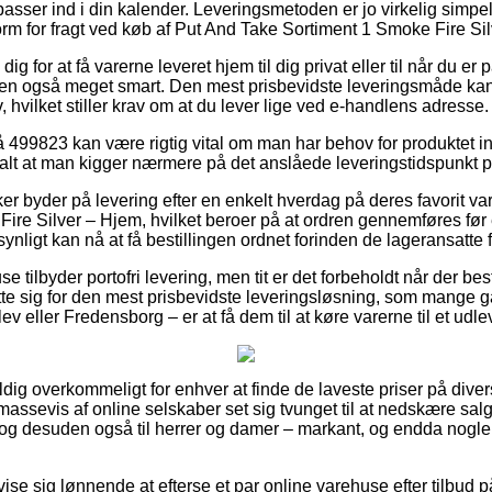
asser ind i din kalender. Leveringsmetoden er jo virkelig simpel
orm for fragt ved køb af Put And Take Sortiment 1 Smoke Fire Si
g for at få varerne leveret hjem til dig privat eller til når du e
 men også meget smart. Den mest prisbevidste leveringsmåde ka
, hvilket stiller krav om at du lever lige ved e-handlens adresse.
499823 kan være rigtig vital om man har behov for produktet i
tralt at man kigger nærmere på det anslåede leveringstidspunkt 
er byder på levering efter en enkelt hverdag på deres favorit v
ire Silver – Hjem, hvilket beroer på at ordren gennemføres før 
nligt kan nå at få bestillingen ordnet forinden de lageransatte få
 tilbyder portofri levering, men tit er det forbeholdt når der best
e sig for den mest prisbevidste leveringsløsning, som mange g
v eller Fredensborg – er at få dem til at køre varerne til et udle
dig overkommeligt for enhver at finde de laveste priser på diver
massevis af online selskaber set sig tvunget til at nedskære sa
er, og desuden også til herrer og damer – markant, og endda nogl
 vise sig lønnende at efterse et par online varehuse efter tilbud