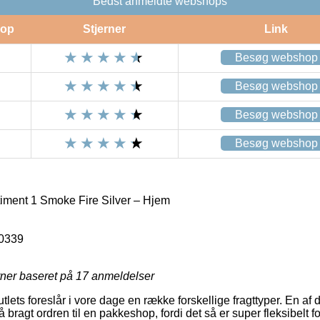
Bedst anmeldte webshops
op
Stjerner
Link
Besøg webshop
Besøg webshop
Besøg webshop
Besøg webshop
iment 1 Smoke Fire Silver – Hjem
0339
rner baseret på
17
anmeldelser
outlets foreslår i vore dage en række forskellige fragttyper. En a
 bragt ordren til en pakkeshop, fordi det så er super fleksibelt f