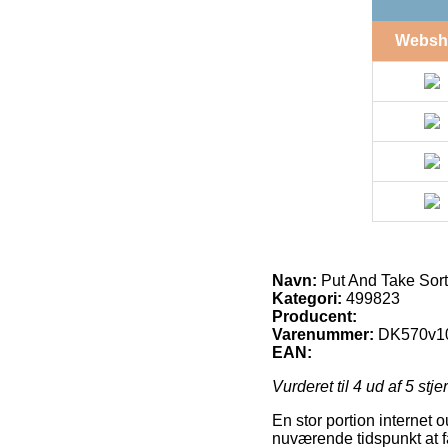
Websh
Navn:
Put And Take Sort
Kategori:
499823
Producent:
Varenummer:
DK570v1
EAN:
Vurderet til
4
ud af 5 stje
En stor portion internet 
nuværende tidspunkt at få