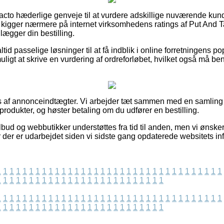
e facto hæderlige genveje til at vurdere adskillige nuværende kund
 du kigger nærmere på internet virksomhedens ratings af Put And
 lægger din bestilling.
 altid passelige løsninger til at få indblik i online forretningens 
gt at skrive en vurdering af ordreforløbet, hvilket også må beny
es af annonceindtægter. Vi arbejder tæt sammen med en samling
produkter, og høster betaling om du udfører en bestilling.
bud og webbutikker understøttes fra tid til anden, men vi ønsker i
r der er udarbejdet siden vi sidste gang opdaterede websitets in
1
1
1
1
1
1
1
1
1
1
1
1
1
1
1
1
1
1
1
1
1
1
1
1
1
1
1
1
1
1
1
1
1
1
1
1
1
1
1
1
1
1
1
1
1
1
1
1
1
1
1
1
1
1
1
1
1
1
1
1
1
1
1
1
1
1
1
1
1
1
1
1
1
1
1
1
1
1
1
1
1
1
1
1
1
1
1
1
1
1
1
1
1
1
1
1
1
1
1
1
1
1
1
1
1
1
1
1
1
1
1
1
1
1
1
1
1
1
1
1
1
1