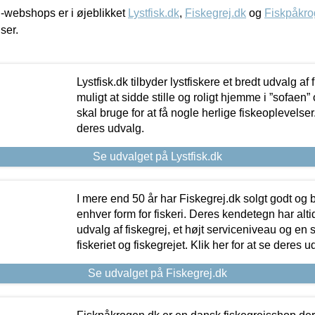
-webshops er i øjeblikket
Lystfisk.dk
,
Fiskegrej.dk
og
Fiskpåkro
iser.
Lystfisk.dk tilbyder lystfiskere et bredt udvalg af
muligt at sidde stille og roligt hjemme i ”sofaen” 
skal bruge for at få nogle herlige fiskeoplevelser.
deres udvalg.
Se udvalget på Lystfisk.dk
I mere end 50 år har Fiskegrej.dk solgt godt og bil
enhver form for fiskeri. Deres kendetegn har al
udvalg af fiskegrej, et højt serviceniveau og en 
fiskeriet og fiskegrejet. Klik her for at se deres u
Se udvalget på Fiskegrej.dk