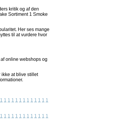
ers kritik og af den
 Take Sortiment 1 Smoke
popularitet. Her ses mange
ttes til at vurdere hvor
 af online webshops og
kke at blive stillet
formationer.
1
1
1
1
1
1
1
1
1
1
1
1
1
1
1
1
1
1
1
1
1
1
1
1
1
1