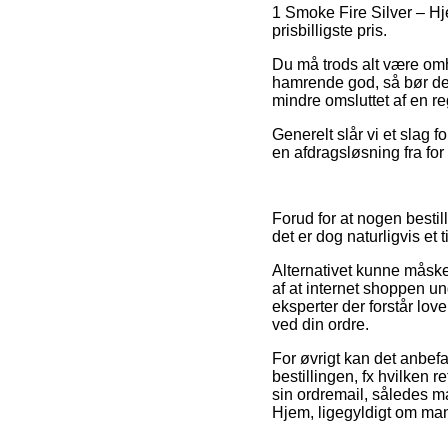
1 Smoke Fire Silver – Hj
prisbilligste pris.
Du må trods alt være omh
hamrende god, så bør det
mindre omsluttet af en reg
Generelt slår vi et slag
en afdragsløsning fra for
Forud for at nogen besti
det er dog naturligvis et
Alternativet kunne måske
af at internet shoppen und
eksperter der forstår lov
ved din ordre.
For øvrigt kan det anbefa
bestillingen, fx hvilken r
sin ordremail, således m
Hjem, ligegyldigt om man