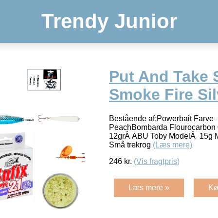
Trendy Junior
Put And Take 
Smoke Fire Sil
Bestående af;Powerbait Farve
PeachBombarda Flourocarbon 
12grÂ ABU Toby ModelÂ 15g Me
Små trekrog
(Læs mere)
246
kr.
(Vis fragtpris)
Læs mere »
Kø