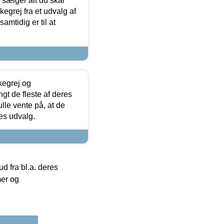
sælger alt du skal
skegrej fra et udvalg af
samtidig er til at
kegrej og
angt de fleste af deres
ulle vente på, at de
res udvalg.
 fra bl.a. deres
mer og