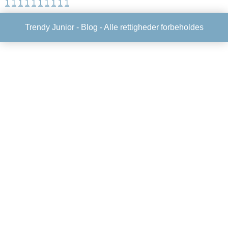
1
1
1
1
1
1
1
1
1
1
Trendy Junior -
Blog
- Alle rettigheder forbeholdes