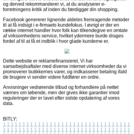
og derved rekommanderer vi, at du analyserer e-
forretningens kritik af inden du færdiggør din shopping.
Facebook genererer lignende aldeles fremragende metoder
til at få indsigt i e-firmaets kundefokus. I øvrigt er der en
række internet handler hvor folk kan tilkendegive en omtale
af virksomhedens service, hvilket ydermere burde drages
fordel af til at få et indblik i hvor glade kunderne er.
Dette website er reklamefinansieret. Vi har
samarbejdsaftaler med diverse internet virksomheder da vi
promoverer butikkernes varer, og indkasserer betaling ifald
de brugere vi sender videre fuldfører en ordre.
Anvisninger vedrørende tilbud og forhandlere på nettet
værnes om løbende, men der gives ikke garantier imod
reguleringer der er lavet efter sidste opdatering af vores
data.
BITLY:
1
1
1
1
1
1
1
1
1
1
1
1
1
1
1
1
1
1
1
1
1
1
1
1
1
1
1
1
1
1
1
1
1
1
1
1
1
1
1
1
1
1
1
1
1
1
1
1
1
1
1
1
1
1
1
1
1
1
1
1
1
1
1
1
1
1