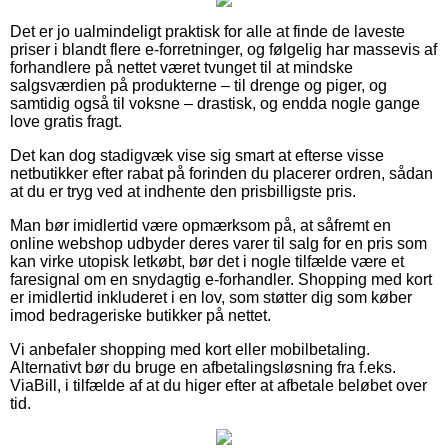
Det er jo ualmindeligt praktisk for alle at finde de laveste
priser i blandt flere e-forretninger, og følgelig har massevis af
forhandlere på nettet været tvunget til at mindske
salgsværdien på produkterne – til drenge og piger, og
samtidig også til voksne – drastisk, og endda nogle gange
love gratis fragt.
Det kan dog stadigvæk vise sig smart at efterse visse
netbutikker efter rabat på forinden du placerer ordren, sådan
at du er tryg ved at indhente den prisbilligste pris.
Man bør imidlertid være opmærksom på, at såfremt en
online webshop udbyder deres varer til salg for en pris som
kan virke utopisk letkøbt, bør det i nogle tilfælde være et
faresignal om en snydagtig e-forhandler. Shopping med kort
er imidlertid inkluderet i en lov, som støtter dig som køber
imod bedrageriske butikker på nettet.
Vi anbefaler shopping med kort eller mobilbetaling.
Alternativt bør du bruge en afbetalingsløsning fra f.eks.
ViaBill, i tilfælde af at du higer efter at afbetale beløbet over
tid.