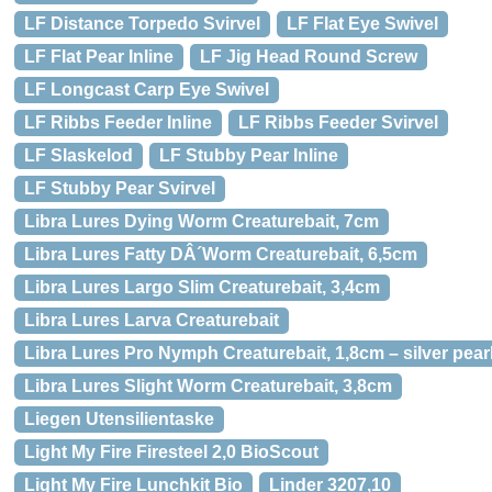
LF Distance Torpedo Svirvel
LF Flat Eye Swivel
LF Flat Pear Inline
LF Jig Head Round Screw
LF Longcast Carp Eye Swivel
LF Ribbs Feeder Inline
LF Ribbs Feeder Svirvel
LF Slaskelod
LF Stubby Pear Inline
LF Stubby Pear Svirvel
Libra Lures Dying Worm Creaturebait, 7cm
Libra Lures Fatty DÂ´Worm Creaturebait, 6,5cm
Libra Lures Largo Slim Creaturebait, 3,4cm
Libra Lures Larva Creaturebait
Libra Lures Pro Nymph Creaturebait, 1,8cm – silver pearl
Libra Lures Slight Worm Creaturebait, 3,8cm
Liegen Utensilientaske
Light My Fire Firesteel 2,0 BioScout
Light My Fire Lunchkit Bio
Linder 3207,10