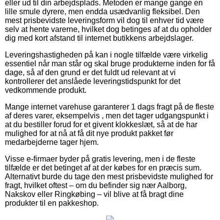
eller ud til din arbejdsplads. Metoden er mange gange en
lille smule dyrere, men endda usædvanlig fleksibel. Den
mest prisbevidste leveringsform vil dog til enhver tid være
selv at hente varerne, hvilket dog betinges af at du opholder
dig med kort afstand til internet butikkens arbejdslager.
Leveringshastigheden på kan i nogle tilfælde være virkelig
essentiel når man står og skal bruge produkterne inden for få
dage, så af den grund er det fuldt ud relevant at vi
kontrollerer det anslåede leveringstidspunkt for det
vedkommende produkt.
Mange internet varehuse garanterer 1 dags fragt på de fleste
af deres varer, eksempelvis , men det tager udgangspunkt i
at du bestiller forud for et givent klokkeslæt, så at de har
mulighed for at nå at få dit nye produkt pakket før
medarbejderne tager hjem.
Visse e-firmaer byder på gratis levering, men i de fleste
tilfælde er det betinget af at der købes for en præcis sum.
Alternativt burde du tage den mest prisbevidste mulighed for
fragt, hvilket oftest – om du befinder sig nær Aalborg,
Nakskov eller Ringkøbing – vil blive at få bragt dine
produkter til en pakkeshop.