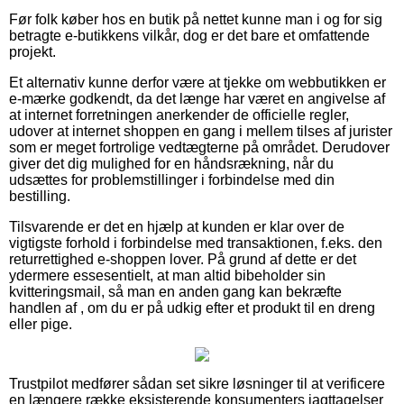
Før folk køber hos en butik på nettet kunne man i og for sig
betragte e-butikkens vilkår, dog er det bare et omfattende
projekt.
Et alternativ kunne derfor være at tjekke om webbutikken er
e-mærke godkendt, da det længe har været en angivelse af
at internet forretningen anerkender de officielle regler,
udover at internet shoppen en gang i mellem tilses af jurister
som er meget fortrolige vedtægterne på området. Derudover
giver det dig mulighed for en håndsrækning, når du
udsættes for problemstillinger i forbindelse med din
bestilling.
Tilsvarende er det en hjælp at kunden er klar over de
vigtigste forhold i forbindelse med transaktionen, f.eks. den
returrettighed e-shoppen lover. På grund af dette er det
ydermere essesentielt, at man altid bibeholder sin
kvitteringsmail, så man en anden gang kan bekræfte
handlen af , om du er på udkig efter et produkt til en dreng
eller pige.
Trustpilot medfører sådan set sikre løsninger til at verificere
en længere række eksisterende konsumenters iagttagelser