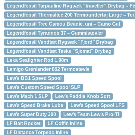
Legendfossil Tarpauline Rygsæk “traveller” Drybag – F
Legendfossil Thermaltec 200 Termoundertøj Large – T
Legendfossil Tree Camou Beanie, uni – Camo Gul
Legendfossil Tyrannos 37 – Gummistøvler
Legendfossil Vandtæt Rygsæk “Fjord” Drybag
Legendfossil Vandtæt Taske “Sjømat” Drybag
Leka Seafighter Rod 1,98m
Lemigo Grenlander 862 Termostøvle
Lew’s BB1 Speed Spool
Lew’s Custom Speed Spool SLP
Lew’s Mach 1 SLP
Lew’s Paddle Knob Sort
Lew’s Speed Brake Lube
Lew’s Speed Spool LFS
Lew’s Super Duty 300
Lew’s Team Lew’s Pro-TI
LF Bait Rocket
LF Coffin Inline
LF Distance Torpedo Inline