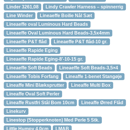
Linder 3261,08
Lindy Crawler Harness – spinnerrig
Line Winder
Lineaeffe Boilie Nål Sæt
Lineaeffe oval Luminous Hard Beads
Lineaeffe Oval Luminous Hard Beads-3,5x4mm
Lineaeffe P&T flåd
Lineaeffe P&T flåd-10 gr.
Lineaeffe Rapide Eging
Lineaeffe Rapide Eging-8′-10-15 gr.
Lineaeffe Soft Beads
Lineaeffe Soft Beads-3,5×4
Lineaeffe Tobis Forfang
Lineaffe 1-benet Stangøje
Lineaffe Mini Blæksprutter
Lineaffe Multi Box
Lineaffe Oval Soft Perler
Lineaffe Rustfri Stål Bom 10cm
Lineaffe Ørred Flåd
Linekurv
Linestop (Stopperknoten) Med Perle 5 Stk.
Little Humpy 4,0cm
LMAB