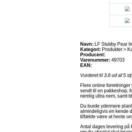
Navn:
LF Stubby Pear In
Kategori:
Produkter > Ka
Producent:
Varenummer:
49703
EAN:
Vurderet til
3.6
ud af 5 st
Flere online forretninger
sendt til en pakkeshop, fo
nemlig ultra nem, samt tit
Du burde ydermere planlæg
almindeligvis en kende dy
tilfælde være at hente or
Antal dages levering på 
om du absolut skal bruge