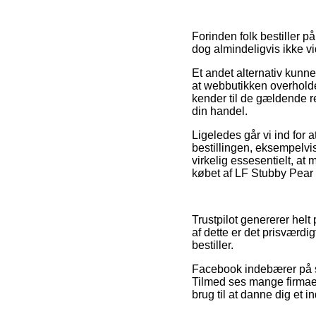
Forinden folk bestiller 
dog almindeligvis ikke vi
Et andet alternativ kunn
at webbutikken overholde
kender til de gældende reg
din handel.
Ligeledes går vi ind for
bestillingen, eksempelvis
virkelig essesentielt, at
købet af LF Stubby Pear 
Trustpilot genererer helt
af dette er det prisværdi
bestiller.
Facebook indebærer på s
Tilmed ses mange firmaer
brug til at danne dig et i