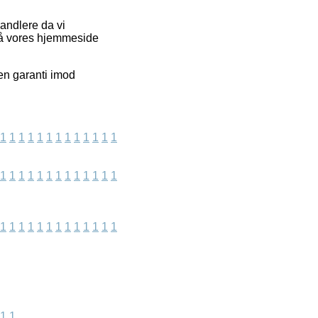
handlere da vi
 på vores hjemmeside
en garanti imod
1
1
1
1
1
1
1
1
1
1
1
1
1
1
1
1
1
1
1
1
1
1
1
1
1
1
1
1
1
1
1
1
1
1
1
1
1
1
1
1
1