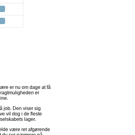
ulære er nu om dage at få
. Fragtmuligheden er
line.
å job. Den viser sig
e vil dog i de fleste
 selskabets lager.
fælde være ret afgørende
at du ser nærmere på