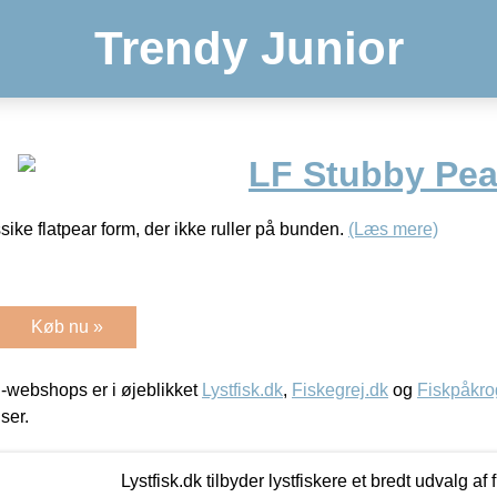
Trendy Junior
LF Stubby Pear
assike flatpear form, der ikke ruller på bunden.
(Læs mere)
Køb nu »
-webshops er i øjeblikket
Lystfisk.dk
,
Fiskegrej.dk
og
Fiskpåkro
iser.
Lystfisk.dk tilbyder lystfiskere et bredt udvalg af