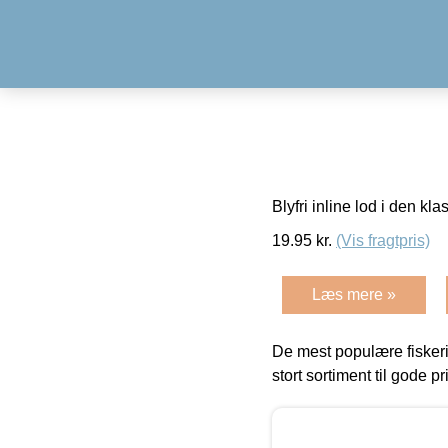
Blyfri inline lod i den kl
19.95
kr.
(Vis fragtpris)
Læs mere »
De mest populære fiskeri
stort sortiment til gode pr