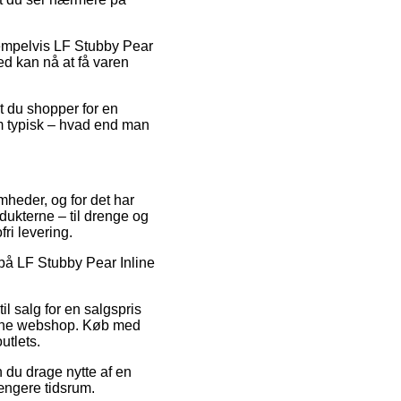
sempelvis LF Stubby Pear
ed kan nå at få varen
t du shopper for en
m typisk – hvad end man
omheder, og for det har
dukterne – til drenge og
ri levering.
 på LF Stubby Pear Inline
l salg for en salgspris
nline webshop. Køb med
utlets.
n du drage nytte af en
længere tidsrum.