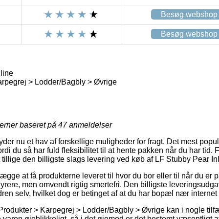
Besøg webshop
Besøg webshop
line
rpegrej > Lodder/Bagbly > Øvrige
jerner baseret på
47
anmeldelser
 yder nu et hav af forskellige muligheder for fragt. Det mest pop
rdi du så har fuld fleksibilitet til at hente pakken når du har tid
 tillige den billigste slags levering ved køb af LF Stubby Pear In
ge at få produkterne leveret til hvor du bor eller til når du er p
rere, men omvendt rigtig smertefri. Den billigste leveringsudgav
dren selv, hvilket dog er betinget af at du har bopæl nær internet
Produkter > Karpegrej > Lodder/Bagbly > Øvrige kan i nogle til
 varen øjeblikkeligt, så i det øjemed er det bestemt væsentligt 