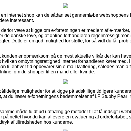
på en internet shop kan de sådan set gennemløbe webshoppens for
dere interessant.
e derfor være at kigge om e-forretningen er medlem af e-mærket, 
r de danske love, og at online forhandleren regelmæssigt monit
ler. Dette er en god mulighed for støtte, for så vidt du får probl
 at kunden er opmærksom på de mest aktuelle vilkår der kan have
 hvilken ombytningsrettighed internet forhandleren kører med. I
 man til enhver tid opbevarer sin e-mail kvittering, således man al
Inline, om du shopper til en mand eller kvinde.
 pålidelige muligheder for at kigge på adskillige tidligere kunde
gt, at du læser e-forretningens bedømmelser af LF Stubby Pear I
amme måde fuldt ud uafhængige metoder til at få indsigt i web
 på nettet hvor du kan aflevere en evaluering af ordreforløbet, 
ndtryk af tilfredsheden hos kunderne.