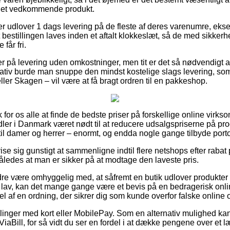
 det vedkommende produkt.
ker udlover 1 dags levering på de fleste af deres varenumre, ek
t bestillingen laves inden et aftalt klokkeslæt, så de med sikkerh
får fri.
er på levering uden omkostninger, men tit er det så nødvendigt a
ativ burde man snuppe den mindst kostelige slags levering, so
ler Skagen – vil være at få bragt ordren til en pakkeshop.
sk for os alle at finde de bedste priser på forskellige online virks
dler i Danmark været nødt til at reducere udsalgspriserne på pro
til damer og herrer – enormt, og endda nogle gange tilbyde portof
e sig gunstigt at sammenligne indtil flere netshops efter rabat
således at man er sikker på at modtage den laveste pris.
re være omhyggelig med, at såfremt en butik udlover produkter ti
sk lav, kan det mange gange være et bevis på en bedragerisk o
el af en ordning, der sikrer dig som kunde overfor falske online o
illinger med kort eller MobilePay. Som en alternativ mulighed ka
ViaBill, for så vidt du ser en fordel i at dække pengene over et 