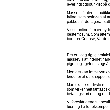
leveringstidspunktet på
Masser af internet butik
Inline, som betinges af a
pakket før de lageransatte 
Visse online firmaer byd
bestemt sum. Som altern
bor nær Odense, Varde el
Det er i dag rigtig prakti
massevis af internet han
piger, og ligeledes også 
Men det kan immervæk vis
forud for at du shopper, 
Man skal ikke desto mind
som virker helt fantasti
betalingskort er dog en d
Vi foreslår generelt best
løsning fra for eksempel 