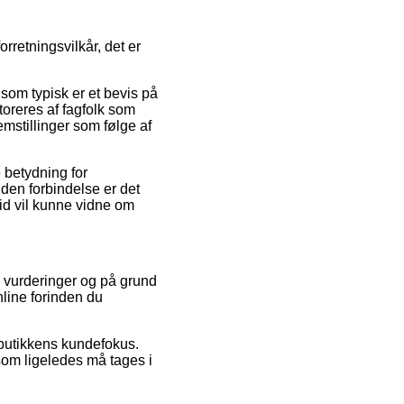
retningsvilkår, det er
som typisk er et bevis på
oreres af fagfolk som
emstillinger som følge af
 betydning for
 den forbindelse er det
tid vil kunne vidne om
rs vurderinger og på grund
nline forinden du
butikkens kundefokus.
som ligeledes må tages i