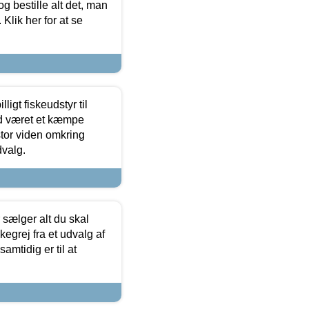
og bestille alt det, man
 Klik her for at se
ligt fiskeudstyr til
tid været et kæmpe
stor viden omkring
dvalg.
sælger alt du skal
skegrej fra et udvalg af
samtidig er til at