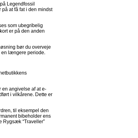
t på Legendfossil
 på at få fat i den mindst
n ses som ubegribelig
gskort er på den anden
 løsning bør du overveje
r en længere periode.
netbutikkens
 en angivelse af at e-
dført i vilkårene. Dette er
ordren, til eksempel den
permanent bibeholder ens
ne Rygsæk “Traveller”