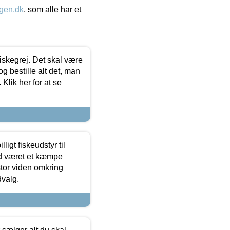
gen.dk
, som alle har et
 fiskegrej. Det skal være
og bestille alt det, man
 Klik her for at se
ligt fiskeudstyr til
tid været et kæmpe
stor viden omkring
dvalg.