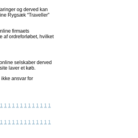
faringer og derved kan
line Rygsæk “Traveller”
nline firmaets
 af ordreforløbet, hvilket
 online selskaber derved
ite laver et køb.
ikke ansvar for
1
1
1
1
1
1
1
1
1
1
1
1
1
1
1
1
1
1
1
1
1
1
1
1
1
1