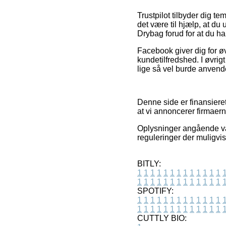
Trustpilot tilbyder dig 
det være til hjælp, at d
Drybag forud for at du ha
Facebook giver dig for øv
kundetilfredshed. I øvrig
lige så vel burde anvende
Denne side er finansiere
at vi annoncerer firmaern
Oplysninger angående var
reguleringer der muligvis 
BITLY:
1
1
1
1
1
1
1
1
1
1
1
1
1
1
1
1
1
1
1
1
1
1
1
1
1
1
SPOTIFY:
1
1
1
1
1
1
1
1
1
1
1
1
1
1
1
1
1
1
1
1
1
1
1
1
1
1
CUTTLY BIO: