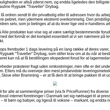
tmuligheden er altså yderst nem, og endda ligeledes den billigs
auline Rygsæk “Traveller” Drybag.
få ordren sendt til din privatbolig eller til adressen hvor du arbe
re pebret, men ydermere ekstremt overkommelig. Den prisbillig
rdren selv, som jo betinges af at du lever lige ved e-handlens ar
 Alle produkter kan vise sig at være særligt bestemmende foru
 med det formål er det komplet essentielt at vi ser nærmere på l
t.
ops frembyder 1 dags levering på en lang række af deres varer
ygsæk “Traveller” Drybag, som stiller krav om at du når at bestil
teret kan nå at få bestillingen ekspederet forud for at lagermed
mheder præsterer fragt uden omkostninger, men ofte er det unde
um. Ellers må du overveje den mest prisbevidste leveringsmet
Skive eller Bramming – er at få dem til at bringe pakken til et u
it for alle at sammenligne priser (via fx PriceRunner) fra diverse
ossil internet forretninger i Danmark set sig nødsaget til at pr
– til børn og babyer, og ligeså til voksne – markant, og endda n