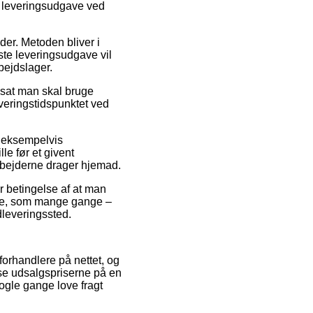
te leveringsudgave ved
jder. Metoden bliver i
ste leveringsudgave vil
bejdslager.
dsat man skal bruge
everingstidspunktet ved
, eksempelvis
le før et givent
arbejderne drager hjemad.
r betingelse af at man
ode, som mange gange –
dleveringssted.
 forhandlere på nettet, og
esse udsalgspriserne på en
ogle gange love fragt