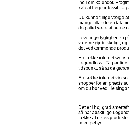
ind i din kalender. Frag
køb af Legendfossil Tarp
Du kunne tillige vælge at 
mange tilfælde en tak me
dog altid være at hente o
Leveringsdygtigheden på
varerne øjeblikkeligt, og
det vedkommende produk
En række internet websh
Legendfossil Tarpauline R
tidspunkt, så at de garan
En række internet virkso
shopper for en præcis s
om du bor ved Helsingør, 
Det er i høj grad smertefr
så har adskillige Legendf
række af deres produkter 
uden gebyr.