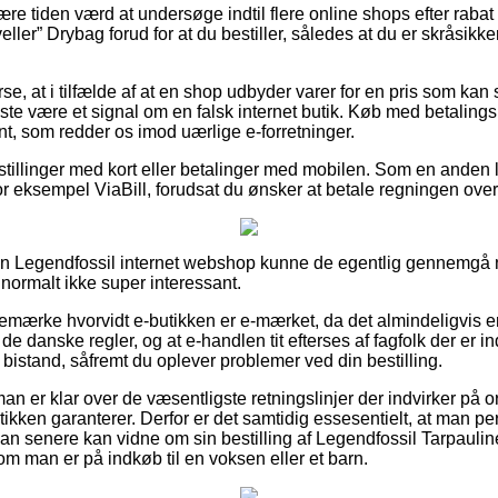
være tiden værd at undersøge indtil flere online shops efter raba
ler” Drybag forud for at du bestiller, således at du er skråsikker
se, at i tilfælde af at en shop udbyder varer for en pris som ka
 meste være et signal om en falsk internet butik. Køb med betalin
nt, som redder os imod uærlige e-forretninger.
bestillinger med kort eller betalinger med mobilen. Som en anden
r eksempel ViaBill, forudsat du ønsker at betale regningen ove
 en Legendfossil internet webshop kunne de egentlig gennemgå 
 normalt ikke super interessant.
emærke hvorvidt e-butikken er e-mærket, da det almindeligvis er
 de danske regler, og at e-handlen tit efterses af fagfolk der er in
 bistand, såfremt du oplever problemer ved din bestilling.
 man er klar over de væsentligste retningslinjer der indvirker på 
ikken garanterer. Derfor er det samtidig essesentielt, at man 
 man senere kan vidne om sin bestilling af Legendfossil Tarpauli
om man er på indkøb til en voksen eller et barn.