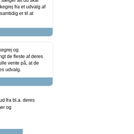
sælger alt du skal
skegrej fra et udvalg af
samtidig er til at
kegrej og
angt de fleste af deres
ulle vente på, at de
res udvalg.
 fra bl.a. deres
mer og