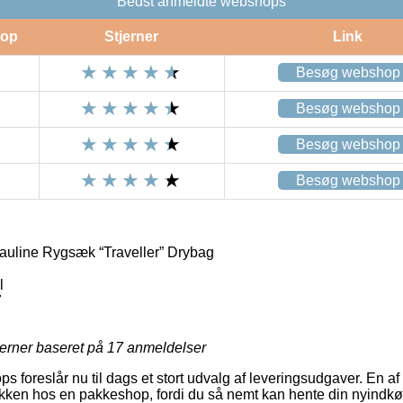
Bedst anmeldte webshops
op
Stjerner
Link
Besøg webshop
Besøg webshop
Besøg webshop
Besøg webshop
auline Rygsæk “Traveller” Drybag
l
7
jerner baseret på
17
anmeldelser
s foreslår nu til dags et stort udvalg af leveringsudgaver. En a
 pakken hos en pakkeshop, fordi du så nemt kan hente din nyindkø