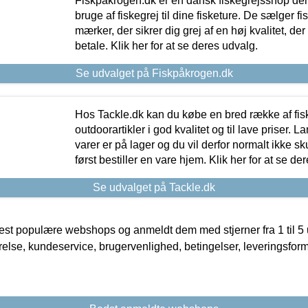
Fiskpåkrogen.dk er en dansk fiskegrejsshop der 
bruge af fiskegrej til dine fisketure. De sælger fi
mærker, der sikrer dig grej af en høj kvalitet, der 
betale. Klik her for at se deres udvalg.
Se udvalget på Fiskpåkrogen.dk
Hos Tackle.dk kan du købe en bred række af fis
outdoorartikler i god kvalitet og til lave priser. L
varer er på lager og du vil derfor normalt ikke sk
først bestiller en vare hjem. Klik her for at se de
Se udvalget på Tackle.dk
t populære webshops og anmeldt dem med stjerner fra 1 til 5 ud
rrelse, kundeservice, brugervenlighed, betingelser, leveringsfor