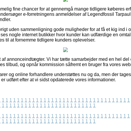
temmelig fine chancer for at gennemgå mange tidligere køberes er
u undersøger e-forretningens anmeldelser af Legendfossil Tarpau
ndler.
rigt uden sammenligning gode muligheder for at få et kig ind i o
t ses nogle internet butikker hvor kunder kan udfærdige en omtale
s til at fornemme tidligere kunders oplevelser.
t af annonceindtægter. Vi har tætte samarbejder med en hel del
es tilbud, og opnår kommission såfremt en bruger fra vores webs
er og online forhandlere understøttes nu og da, men der tages 
er udført efter at vi sidst opdaterede vores informationer.
1
1
1
1
1
1
1
1
1
1
1
1
1
1
1
1
1
1
1
1
1
1
1
1
1
1
1
1
1
1
1
1
1
1
1
1
1
1
1
1
1
1
1
1
1
1
1
1
1
1
1
1
1
1
1
1
1
1
1
1
1
1
1
1
1
1
1
1
1
1
1
1
1
1
1
1
1
1
1
1
1
1
1
1
1
1
1
1
1
1
1
1
1
1
1
1
1
1
1
1
1
1
1
1
1
1
1
1
1
1
1
1
1
1
1
1
1
1
1
1
1
1