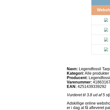
Websh
Navn:
Legendfossil Tarp
Kategori:
Alle produkter
Producent:
Legendfossi
Varenummer:
4186316
EAN:
4251439339292
Vurderet til
3.8
ud af 5 st
Adskillige online webshop
er i dag at få afleveret