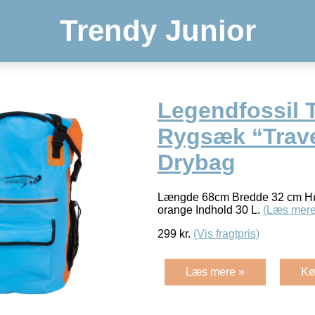
Trendy Junior
Legendfossil 
Rygsæk “Trave
Drybag
Længde 68cm Bredde 32 cm Høj
orange Indhold 30 L.
(Læs mere
299
kr.
(Vis fragtpris)
Læs mere »
Kø