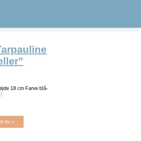
Tarpauline
ller”
de 18 cm Farve blå-
)
b nu »