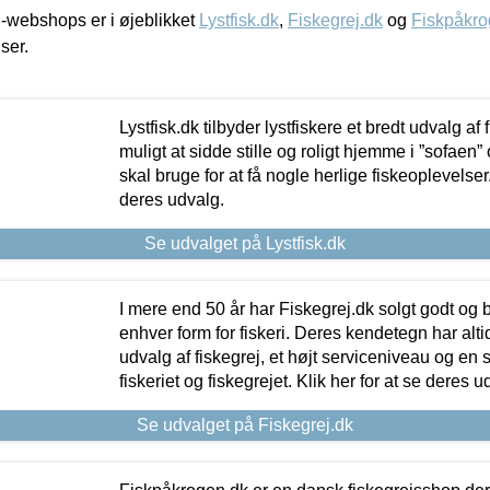
-webshops er i øjeblikket
Lystfisk.dk
,
Fiskegrej.dk
og
Fiskpåkro
iser.
Lystfisk.dk tilbyder lystfiskere et bredt udvalg af
muligt at sidde stille og roligt hjemme i ”sofaen” 
skal bruge for at få nogle herlige fiskeoplevelser.
deres udvalg.
Se udvalget på Lystfisk.dk
I mere end 50 år har Fiskegrej.dk solgt godt og bil
enhver form for fiskeri. Deres kendetegn har al
udvalg af fiskegrej, et højt serviceniveau og en 
fiskeriet og fiskegrejet. Klik her for at se deres u
Se udvalget på Fiskegrej.dk