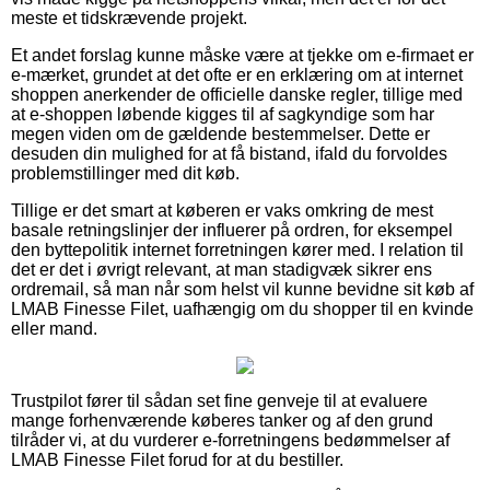
meste et tidskrævende projekt.
Et andet forslag kunne måske være at tjekke om e-firmaet er
e-mærket, grundet at det ofte er en erklæring om at internet
shoppen anerkender de officielle danske regler, tillige med
at e-shoppen løbende kigges til af sagkyndige som har
megen viden om de gældende bestemmelser. Dette er
desuden din mulighed for at få bistand, ifald du forvoldes
problemstillinger med dit køb.
Tillige er det smart at køberen er vaks omkring de mest
basale retningslinjer der influerer på ordren, for eksempel
den byttepolitik internet forretningen kører med. I relation til
det er det i øvrigt relevant, at man stadigvæk sikrer ens
ordremail, så man når som helst vil kunne bevidne sit køb af
LMAB Finesse Filet, uafhængig om du shopper til en kvinde
eller mand.
Trustpilot fører til sådan set fine genveje til at evaluere
mange forhenværende køberes tanker og af den grund
tilråder vi, at du vurderer e-forretningens bedømmelser af
LMAB Finesse Filet forud for at du bestiller.