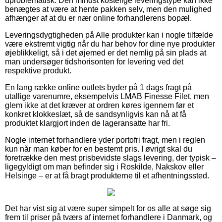
uproblematisk. Den mindst kostelige leveringstype kan ikke
benægtes at være at hente pakken selv, men den mulighed
afhænger af at du er nær online forhandlerens bopæl.
Leveringsdygtigheden på Alle produkter kan i nogle tilfælde
være ekstremt vigtig når du har behov for dine nye produkter
øjeblikkeligt, så i det øjemed er det nemlig på sin plads at
man undersøger tidshorisonten for levering ved det
respektive produkt.
En lang række online outlets byder på 1 dags fragt på
utallige varenumre, eksempelvis LMAB Finesse Filet, men
glem ikke at det kræver at ordren køres igennem før et
konkret klokkeslæt, så de sandsynligvis kan nå at få
produktet klargjort inden de lageransatte har fri.
Nogle internet forhandlere yder portofri fragt, men i reglen
kun når man køber for en bestemt pris. I øvrigt skal du
foretrække den mest prisbevidste slags levering, der typisk –
ligegyldigt om man befinder sig i Roskilde, Nakskov eller
Helsinge – er at få bragt produkterne til et afhentningssted.
Det har vist sig at være super simpelt for os alle at søge sig
frem til priser på tværs af internet forhandlere i Danmark, og