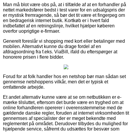
Man må blot være obs på, at i tilfælde af at en forhandler på
nettet markedsfører bedst i test varer for en udsalgspris der
er mystisk fremragende, så bør det tit være et fingerpeg om
en bedragerisk internet butik. Kortkøb er i hvert fald
indbefattet af en retningslinje, hvilket hjælper køberen
overfor uoprigtige e-firmaer.
Generelt foreslår vi shopping med kort eller betalinger med
mobilen. Alternativt kunne du drage fordel af en
afdragsordning fra f.eks. ViaBill, ifald du efterspørger at
honorere prisen i flere bidder.
Forud for at folk handler hos en netshop bør man sådan set
gennemse netshoppens vilkår, men det er typisk et
omfattende arbejde.
Et andet alternativ kunne være at se om netbutikken er e-
mærke tilsluttet, eftersom det burde være en tryghed om at
online forhandleren opererer i overensstemmelse med de
gældende danske regler, foruden at internet virksomheden tit
gennemses af specialister der er meget bekendte med
reglementet på området. Derudover tilbydes du mulighed for
hjælpende service, såfremt du udsættes for besvær som