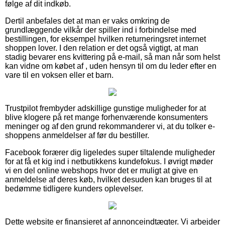
følge af dit indkøb.
Dertil anbefales det at man er vaks omkring de
grundlæggende vilkår der spiller ind i forbindelse med
bestillingen, for eksempel hvilken returneringsret internet
shoppen lover. I den relation er det også vigtigt, at man
stadig bevarer ens kvittering på e-mail, så man når som helst
kan vidne om købet af , uden hensyn til om du leder efter en
vare til en voksen eller et barn.
Trustpilot frembyder adskillige gunstige muligheder for at
blive klogere på ret mange forhenværende konsumenters
meninger og af den grund rekommanderer vi, at du tolker e-
shoppens anmeldelser af før du bestiller.
Facebook forærer dig ligeledes super tiltalende muligheder
for at få et kig ind i netbutikkens kundefokus. I øvrigt møder
vi en del online webshops hvor det er muligt at give en
anmeldelse af deres køb, hvilket desuden kan bruges til at
bedømme tidligere kunders oplevelser.
Dette website er finansieret af annonceindtægter. Vi arbejder