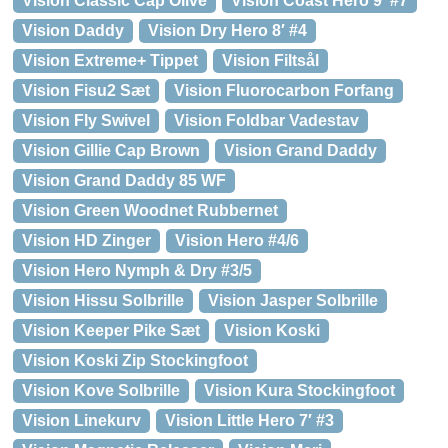
Vision Classic Cap Olive
Vision Coast Hero 9′ #7
Vision Daddy
Vision Dry Hero 8′ #4
Vision Extreme+ Tippet
Vision Filtsål
Vision Fisu2 Sæt
Vision Fluorocarbon Forfang
Vision Fly Swivel
Vision Foldbar Vadestav
Vision Gillie Cap Brown
Vision Grand Daddy
Vision Grand Daddy 85 WF
Vision Green Woodnet Rubbernet
Vision HD Zinger
Vision Hero #4/6
Vision Hero Nymph & Dry #3/5
Vision Hissu Solbrille
Vision Jasper Solbrille
Vision Keeper Pike Sæt
Vision Koski
Vision Koski Zip Stockingfoot
Vision Kove Solbrille
Vision Kura Stockingfoot
Vision Linekurv
Vision Little Hero 7′ #3