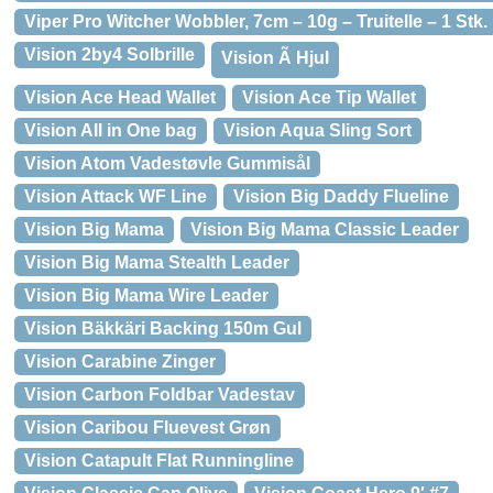
Viper Pro Witcher Wobbler, 7cm – 10g – Truitelle – 1 Stk.
Vision 2by4 Solbrille
Vision Ã Hjul
Vision Ace Head Wallet
Vision Ace Tip Wallet
Vision All in One bag
Vision Aqua Sling Sort
Vision Atom Vadestøvle Gummisål
Vision Attack WF Line
Vision Big Daddy Flueline
Vision Big Mama
Vision Big Mama Classic Leader
Vision Big Mama Stealth Leader
Vision Big Mama Wire Leader
Vision Bäkkäri Backing 150m Gul
Vision Carabine Zinger
Vision Carbon Foldbar Vadestav
Vision Caribou Fluevest Grøn
Vision Catapult Flat Runningline