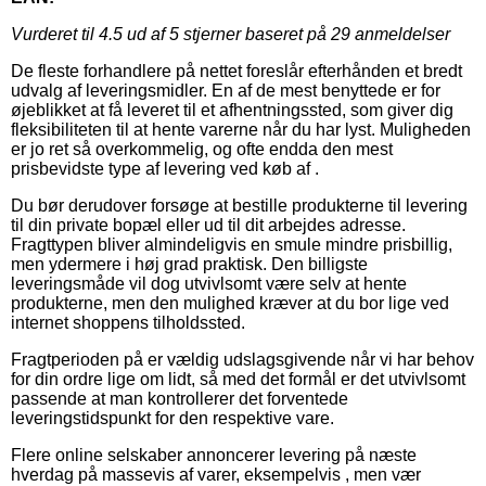
Vurderet til
4.5
ud af 5 stjerner baseret på
29
anmeldelser
De fleste forhandlere på nettet foreslår efterhånden et bredt
udvalg af leveringsmidler. En af de mest benyttede er for
øjeblikket at få leveret til et afhentningssted, som giver dig
fleksibiliteten til at hente varerne når du har lyst. Muligheden
er jo ret så overkommelig, og ofte endda den mest
prisbevidste type af levering ved køb af .
Du bør derudover forsøge at bestille produkterne til levering
til din private bopæl eller ud til dit arbejdes adresse.
Fragttypen bliver almindeligvis en smule mindre prisbillig,
men ydermere i høj grad praktisk. Den billigste
leveringsmåde vil dog utvivlsomt være selv at hente
produkterne, men den mulighed kræver at du bor lige ved
internet shoppens tilholdssted.
Fragtperioden på er vældig udslagsgivende når vi har behov
for din ordre lige om lidt, så med det formål er det utvivlsomt
passende at man kontrollerer det forventede
leveringstidspunkt for den respektive vare.
Flere online selskaber annoncerer levering på næste
hverdag på massevis af varer, eksempelvis , men vær