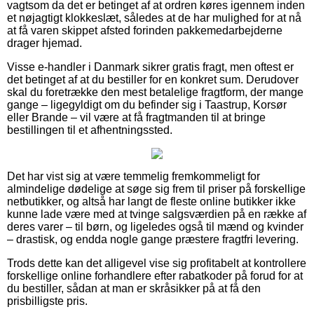
vagtsom da det er betinget af at ordren køres igennem inden
et nøjagtigt klokkeslæt, således at de har mulighed for at nå
at få varen skippet afsted forinden pakkemedarbejderne
drager hjemad.
Visse e-handler i Danmark sikrer gratis fragt, men oftest er
det betinget af at du bestiller for en konkret sum. Derudover
skal du foretrække den mest betalelige fragtform, der mange
gange – ligegyldigt om du befinder sig i Taastrup, Korsør
eller Brande – vil være at få fragtmanden til at bringe
bestillingen til et afhentningssted.
Det har vist sig at være temmelig fremkommeligt for
almindelige dødelige at søge sig frem til priser på forskellige
netbutikker, og altså har langt de fleste online butikker ikke
kunne lade være med at tvinge salgsværdien på en række af
deres varer – til børn, og ligeledes også til mænd og kvinder
– drastisk, og endda nogle gange præstere fragtfri levering.
Trods dette kan det alligevel vise sig profitabelt at kontrollere
forskellige online forhandlere efter rabatkoder på forud for at
du bestiller, sådan at man er skråsikker på at få den
prisbilligste pris.