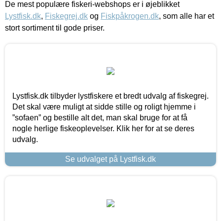
De mest populære fiskeri-webshops er i øjeblikket
Lystfisk.dk
,
Fiskegrej.dk
og
Fiskpåkrogen.dk
, som alle har et
stort sortiment til gode priser.
Lystfisk.dk tilbyder lystfiskere et bredt udvalg af fiskegrej.
Det skal være muligt at sidde stille og roligt hjemme i
”sofaen” og bestille alt det, man skal bruge for at få
nogle herlige fiskeoplevelser. Klik her for at se deres
udvalg.
Se udvalget på Lystfisk.dk