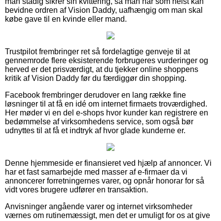
man stadig sikrer sin kvittering, så man når som helst kan
bevidne ordren af Vision Daddy, uafhængig om man skal
købe gave til en kvinde eller mand.
Trustpilot frembringer ret så fordelagtige genveje til at
gennemrode flere eksisterende forbrugeres vurderinger og
herved er det prisværdigt, at du tjekker online shoppens
kritik af Vision Daddy før du færdiggør din shopping.
Facebook frembringer derudover en lang række fine
løsninger til at få en idé om internet firmaets troværdighed.
Her møder vi en del e-shops hvor kunder kan registrere en
bedømmelse af virksomhedens service, som også bør
udnyttes til at få et indtryk af hvor glade kunderne er.
Denne hjemmeside er finansieret ved hjælp af annoncer. Vi
har et fast samarbejde med masser af e-firmaer da vi
annoncerer forretningernes varer, og opnår honorar for så
vidt vores brugere udfører en transaktion.
Anvisninger angående varer og internet virksomheder
værnes om rutinemæssigt, men det er umuligt for os at give