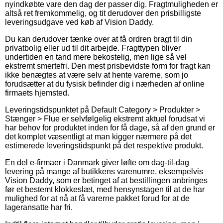
nyindkøbte vare den dag der passer dig. Fragtmuligheden er
altså ret fremkommelig, og tit derudover den prisbilligste
leveringsudgave ved køb af Vision Daddy.
Du kan derudover tænke over at få ordren bragt til din
privatbolig eller ud til dit arbejde. Fragttypen bliver
undertiden en tand mere bekostelig, men lige så vel
ekstremt smertefri. Den mest prisbevidste form for fragt kan
ikke benægtes at være selv at hente varerne, som jo
forudsætter at du fysisk befinder dig i nærheden af online
firmaets hjemsted.
Leveringstidspunktet på Default Category > Produkter >
Stænger > Flue er selvfølgelig ekstremt aktuel forudsat vi
har behov for produktet inden for få dage, så af den grund er
det komplet væsentligt at man kigger nærmere på det
estimerede leveringstidspunkt på det respektive produkt.
En del e-firmaer i Danmark giver løfte om dag-til-dag
levering på mange af butikkens varenumre, eksempelvis
Vision Daddy, som er betinget af at bestillingen anbringes
før et bestemt klokkeslæt, med hensynstagen til at de har
mulighed for at nå at få varerne pakket forud for at de
lageransatte har fri.