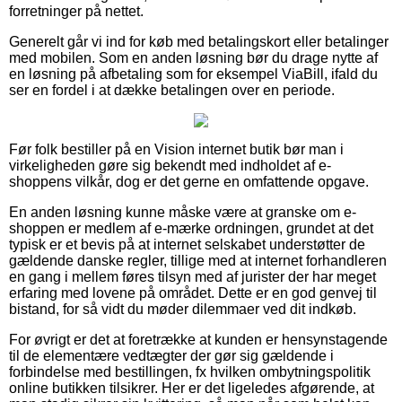
forretninger på nettet.
Generelt går vi ind for køb med betalingskort eller betalinger
med mobilen. Som en anden løsning bør du drage nytte af
en løsning på afbetaling som for eksempel ViaBill, ifald du
ser en fordel i at dække betalingen over en periode.
Før folk bestiller på en Vision internet butik bør man i
virkeligheden gøre sig bekendt med indholdet af e-
shoppens vilkår, dog er det gerne en omfattende opgave.
En anden løsning kunne måske være at granske om e-
shoppen er medlem af e-mærke ordningen, grundet at det
typisk er et bevis på at internet selskabet understøtter de
gældende danske regler, tillige med at internet forhandleren
en gang i mellem føres tilsyn med af jurister der har meget
erfaring med lovene på området. Dette er en god genvej til
bistand, for så vidt du møder dilemmaer ved dit indkøb.
For øvrigt er det at foretrække at kunden er hensynstagende
til de elementære vedtægter der gør sig gældende i
forbindelse med bestillingen, fx hvilken ombytningspolitik
online butikken tilsikrer. Her er det ligeledes afgørende, at