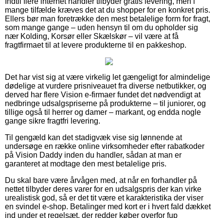
Indtil flere internet handler tilbyder gratis levering, men i
mange tilfælde kræves det at du shopper for en konkret pris.
Ellers bør man foretrække den mest betalelige form for fragt,
som mange gange – uden hensyn til om du opholder sig
nær Kolding, Korsør eller Skælskør – vil være at få
fragtfirmaet til at levere produkterne til en pakkeshop.
Det har vist sig at være virkelig let gængeligt for almindelige
dødelige at vurdere prisniveauet fra diverse netbutikker, og
derved har flere Vision e-firmaer fundet det nødvendigt at
nedbringe udsalgspriserne på produkterne – til juniorer, og
tillige også til herrer og damer – markant, og endda nogle
gange sikre fragtfri levering.
Til gengæld kan det stadigvæk vise sig lønnende at
undersøge en række online virksomheder efter rabatkoder
på Vision Daddy inden du handler, sådan at man er
garanteret at modtage den mest betalelige pris.
Du skal bare være årvågen med, at når en forhandler på
nettet tilbyder deres varer for en udsalgspris der kan virke
urealistisk god, så er det tit være et karakteristika der viser
en svindel e-shop. Betalinger med kort er i hvert fald dækket
ind under et regelsæt, der redder køber overfor fup