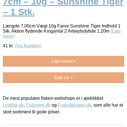
7cm – 10g – Sunshine Tiger
– 1 Stk.
Længde 7,00cm Vægt 10g Farve Sunshine Tiger Indhold 1
Stk. Aktion flydende Krogantal 2 Arbejdsdybde 1,20m
(Læs
mere)
41
kr.
(Vis fragtpris)
Læs mere »
Køb nu »
De mest populære fiskeri-webshops er i øjeblikket
Lystfisk.dk
,
Fiskegrej.dk
og
Fiskpåkrogen.dk
, som alle har et
stort sortiment til gode priser.