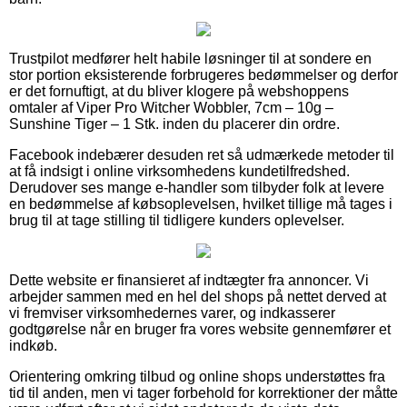
Trustpilot medfører helt habile løsninger til at sondere en
stor portion eksisterende forbrugeres bedømmelser og derfor
er det fornuftigt, at du bliver klogere på webshoppens
omtaler af Viper Pro Witcher Wobbler, 7cm – 10g –
Sunshine Tiger – 1 Stk. inden du placerer din ordre.
Facebook indebærer desuden ret så udmærkede metoder til
at få indsigt i online virksomhedens kundetilfredshed.
Derudover ses mange e-handler som tilbyder folk at levere
en bedømmelse af købsoplevelsen, hvilket tillige må tages i
brug til at tage stilling til tidligere kunders oplevelser.
Dette website er finansieret af indtægter fra annoncer. Vi
arbejder sammen med en hel del shops på nettet derved at
vi fremviser virksomhedernes varer, og indkasserer
godtgørelse når en bruger fra vores website gennemfører et
indkøb.
Orientering omkring tilbud og online shops understøttes fra
tid til anden, men vi tager forbehold for korrektioner der måtte