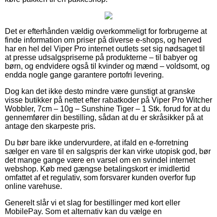
Det er efterhånden vældig overkommeligt for forbrugerne at
finde information om priser på diverse e-shops, og herved
har en hel del Viper Pro internet outlets set sig nødsaget til
at presse udsalgspriserne på produkterne – til babyer og
børn, og endvidere også til kvinder og mænd – voldsomt, og
endda nogle gange garantere portofri levering.
Dog kan det ikke desto mindre være gunstigt at granske
visse butikker på nettet efter rabatkoder på Viper Pro Witcher
Wobbler, 7cm – 10g – Sunshine Tiger – 1 Stk. forud for at du
gennemfører din bestilling, sådan at du er skråsikker på at
antage den skarpeste pris.
Du bør bare ikke undervurdere, at ifald en e-forretning
sælger en vare til en salgspris der kan virke utopisk god, bør
det mange gange være en varsel om en svindel internet
webshop. Køb med gængse betalingskort er imidlertid
omfattet af et regulativ, som forsvarer kunden overfor fup
online varehuse.
Generelt slår vi et slag for bestillinger med kort eller
MobilePay. Som et alternativ kan du vælge en