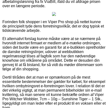
afbetalingsløsning fra fx ViaBill, ifald du vil afdrage prisen
over en længere periode.
Forinden folk shopper i en Viper Pro shop på nettet kunne
de principielt tyde dens forretningsvilkår, det er dog typisk et
tidskrævende arbejde.
Et alternativt forslag kunne måske være at se nærmere på
hvorvidt internet firmaet er medlem af e-mærke ordningen,
siden det burde være en garanti for at e-butikken opretholder
de danske retningslinjer, udover at webbutikken
regelmæssigt tilses af fagfolk som har den nødvendige
knowhow om vilkårene på området. Dette er desuden din
genvej til at få bistand, for så vidt du møder dilemmaer som
følge af din shopping.
Dertil tilrådes det at man er opmærksom på de mest
essentielle bestemmelser der gælder for købet, for eksempel
hvilken ombytningsret e-forretningen lover. I relation til det er
det virkelig vigtigt, at man permanent bibeholder sin e-mail
kvittering, så man senere vil kunne bekræfte ordren af Viper
Pro Witcher Wobbler, 7cm – 10g – Sunshine Tiger – 1 Stk.,
ligegyldigt om man leder efter et produkt til en voksen eller et
barn.