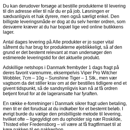
Du kan derudover forsøge at bestille produkterne til levering
til din adresse eller til når du er på job. Løsningen er
sædvanligvis et hak dyrere, men også særligt enkel. Den
billigste leveringsmåde er dog at du selv henter ordren, som
desværre kræver at du har bopæl lige ved online butikkens
lager.
Antal dages levering på Alle produkter er jo super vital
såfremt du har brug for produkterne øjeblikkeligt, så af den
grund er det bestemt relevant at man undersøger den
estimerede leveringstid for det aktuelle produkt.
Adskillige netshops i Danmark frembyder 1 dags fragt på
deres favorit varenumre, eksempelvis Viper Pro Witcher
Wobbler, 7cm – 10g – Sunshine Tiger – 1 Stk., men vær
vagtsom da det stiller krav om at der bestilles tidligere end et
givent tidspunkt, så de sandsynligvis kan nå at få ordren
betjent forud for at de lageransatte har fyraften.
En række e-forretninger i Danmark sikrer fragt uden betaling,
men tit er det forudsat at du indkøber for et bestemt beløb. I
øvrigt burde du vælge den prisbilligste metode til levering,
hvilket ofte – ligegyldigt om du opholder sig nær Roskilde,
Thisted eller Fredensborg – vil være at få fragtfirmaet til at
køre pakken til en pakkeshop.