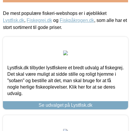
De mest populære fiskeri-webshops er i øjeblikket
Lystfisk.dk
,
Fiskegrej.dk
og
Fiskpåkrogen.dk
, som alle har et
stort sortiment til gode priser.
Lystfisk.dk tilbyder lystfiskere et bredt udvalg af fiskegrej.
Det skal være muligt at sidde stille og roligt hjemme i
”sofaen” og bestille alt det, man skal bruge for at få
nogle herlige fiskeoplevelser. Klik her for at se deres
udvalg.
Se udvalget på Lystfisk.dk