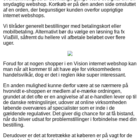
snydagtig webshop. Kortkøb er på den anden side omsluttet
af en orden, der begunstiger kunden overfor uoprigtige
internet webshops.
Vi tilråder generelt bestillinger med betalingskort eller
mobilbetaling. Alternativt bør du vælge en løsning fra fx
ViaBill, såfremt du hellere vil afbetale beløbet over flere
uger.
Forud for at nogen shopper i en Vision internet webshop kan
man når alt kommer til alt have øje for virksomhedens
handelsvilkår, dog er det i reglen ikke super interessant.
En anden mulighed kunne derfor være at se nærmere på
hvorvidt e-shoppen er medlem af e-mærke ordningen,
grundet at det ofte er en angivelse af at e-handlen lever op til
de danske retningslinjer, udover at online virksomheden
løbende overværes af specialister som er inde i de
gældende regulativer. Det giver dig chance for at få bistand,
når du bliver udsat for problemstillinger i forbindelse med din
bestilling.
Derudover er det at foretrække at køberen er på vagt for de