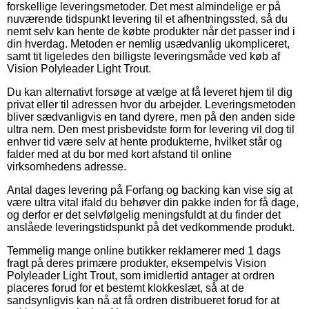
forskellige leveringsmetoder. Det mest almindelige er på
nuværende tidspunkt levering til et afhentningssted, så du
nemt selv kan hente de købte produkter når det passer ind i
din hverdag. Metoden er nemlig usædvanlig ukompliceret,
samt tit ligeledes den billigste leveringsmåde ved køb af
Vision Polyleader Light Trout.
Du kan alternativt forsøge at vælge at få leveret hjem til dig
privat eller til adressen hvor du arbejder. Leveringsmetoden
bliver sædvanligvis en tand dyrere, men på den anden side
ultra nem. Den mest prisbevidste form for levering vil dog til
enhver tid være selv at hente produkterne, hvilket står og
falder med at du bor med kort afstand til online
virksomhedens adresse.
Antal dages levering på Forfang og backing kan vise sig at
være ultra vital ifald du behøver din pakke inden for få dage,
og derfor er det selvfølgelig meningsfuldt at du finder det
anslåede leveringstidspunkt på det vedkommende produkt.
Temmelig mange online butikker reklamerer med 1 dags
fragt på deres primære produkter, eksempelvis Vision
Polyleader Light Trout, som imidlertid antager at ordren
placeres forud for et bestemt klokkeslæt, så at de
sandsynligvis kan nå at få ordren distribueret forud for at