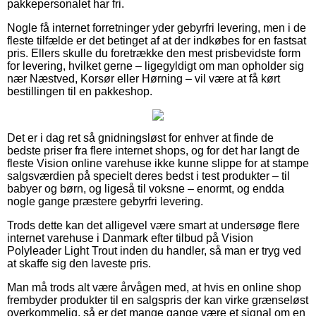
pakkepersonalet har fri.
Nogle få internet forretninger yder gebyrfri levering, men i de
fleste tilfælde er det betinget af at der indkøbes for en fastsat
pris. Ellers skulle du foretrække den mest prisbevidste form
for levering, hvilket gerne – ligegyldigt om man opholder sig
nær Næstved, Korsør eller Hørning – vil være at få kørt
bestillingen til en pakkeshop.
Det er i dag ret så gnidningsløst for enhver at finde de
bedste priser fra flere internet shops, og for det har langt de
fleste Vision online varehuse ikke kunne slippe for at stampe
salgsværdien på specielt deres bedst i test produkter – til
babyer og børn, og ligeså til voksne – enormt, og endda
nogle gange præstere gebyrfri levering.
Trods dette kan det alligevel være smart at undersøge flere
internet varehuse i Danmark efter tilbud på Vision
Polyleader Light Trout inden du handler, så man er tryg ved
at skaffe sig den laveste pris.
Man må trods alt være årvågen med, at hvis en online shop
frembyder produkter til en salgspris der kan virke grænseløst
overkommelig, så er det mange gange være et signal om en