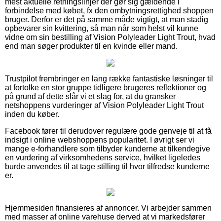
mest aktuelle retningslinjer der gør sig gældende i
forbindelse med købet, fx den ombytningsrettighed shoppen
bruger. Derfor er det på samme måde vigtigt, at man stadig
opbevarer sin kvittering, så man når som helst vil kunne
vidne om sin bestilling af Vision Polyleader Light Trout, hvad
end man søger produkter til en kvinde eller mand.
Trustpilot frembringer en lang række fantastiske løsninger til
at fortolke en stor gruppe tidligere brugeres reflektioner og
på grund af dette slår vi et slag for, at du gransker
netshoppens vurderinger af Vision Polyleader Light Trout
inden du køber.
Facebook fører til derudover regulære gode genveje til at få
indsigt i online webshoppens popularitet. I øvrigt ser vi
mange e-forhandlere som tilbyder kunderne at tilkendegive
en vurdering af virksomhedens service, hvilket ligeledes
burde anvendes til at tage stilling til hvor tilfredse kunderne
er.
Hjemmesiden finansieres af annoncer. Vi arbejder sammen
med masser af online varehuse derved at vi markedsfører