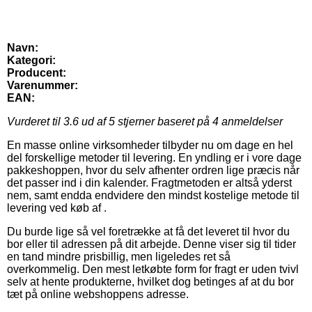
Navn:
Kategori:
Producent:
Varenummer:
EAN:
Vurderet til
3.6
ud af 5 stjerner baseret på
4
anmeldelser
En masse online virksomheder tilbyder nu om dage en hel
del forskellige metoder til levering. En yndling er i vore dage
pakkeshoppen, hvor du selv afhenter ordren lige præcis når
det passer ind i din kalender. Fragtmetoden er altså yderst
nem, samt endda endvidere den mindst kostelige metode til
levering ved køb af .
Du burde lige så vel foretrække at få det leveret til hvor du
bor eller til adressen på dit arbejde. Denne viser sig til tider
en tand mindre prisbillig, men ligeledes ret så
overkommelig. Den mest letkøbte form for fragt er uden tvivl
selv at hente produkterne, hvilket dog betinges af at du bor
tæt på online webshoppens adresse.