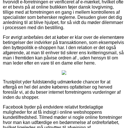
hvorvidt e-forretningen er verificeret af e-mærket, hvilket ofte
er et bevis på at online butikken føjer dansk lovgivning,
tillige med at forretningen en gang i mellem kontrolleres af
specialister som behersker reglerne. Desuden giver det dig
anledning til at blive hjulpet, for så vidt du møder dilemmaer
i processen med din bestilling.
For øvrigt anbefales det at køber er klar over de elementære
betingelser der indvirker på transaktionen, som eksempelvis
den byttepolitik e-shoppen har. I den relation er det også
afgørende, at man til enhver tid sikrer ens kvitteringsmail, så
man i fremtiden kan påvise ordren af , uden hensyn til om
man leder efter en vare til en dame eller herre.
Trustpilot yder fuldstændig udmærkede chancer for at
eftergå en hel del andre køberes opfattelser og herved
foreslår vi, at du beser internet forretningens vurderinger af
inden du shopper.
Facebook byder på endvidere relativt fordelagtige
muligheder for at få indsigt i online webshoppens
kundetilfredshed. Tilmed møder vi nogle online forretninger
hvor man kan udfærdige en bedømmelse af ordreforløbet,
hvilket ligeledes må udnyttes til afvejning af