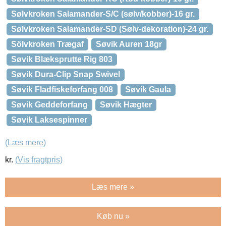
Sølvkroken Salamander-S/C (sølv/kobber)-16 gr.
Sølvkroken Salamander-SD (Sølv-dekoration)-24 gr.
Sölvkroken Trægaf
Søvik Auren 18gr
Søvik Blæksprutte Rig 803
Søvik Dura-Clip Snap Swivel
Søvik Fladfiskeforfang 008
Søvik Gaula
Søvik Geddeforfang
Søvik Hægter
Søvik Laksespinner
(Læs mere)
kr.
(Vis fragtpris)
Læs mere »
Køb nu »