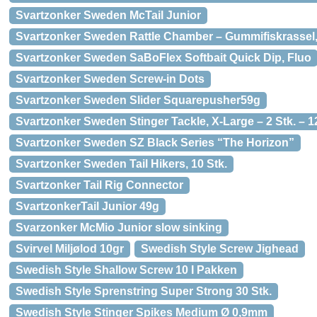
Svartzonker Sweden McTail Junior
Svartzonker Sweden Rattle Chamber – Gummifiskrassel,
Svartzonker Sweden SaBoFlex Softbait Quick Dip, Fluo
Svartzonker Sweden Screw-in Dots
Svartzonker Sweden Slider Squarepusher59g
Svartzonker Sweden Stinger Tackle, X-Large – 2 Stk. – 1
Svartzonker Sweden SZ Black Series “The Horizon”
Svartzonker Sweden Tail Hikers, 10 Stk.
Svartzonker Tail Rig Connector
SvartzonkerTail Junior 49g
Svarzonker McMio Junior slow sinking
Svirvel Miljølod 10gr
Swedish Style Screw Jighead
Swedish Style Shallow Screw 10 I Pakken
Swedish Style Sprenstring Super Strong 30 Stk.
Swedish Style Stinger Spikes Medium Ø 0,9mm