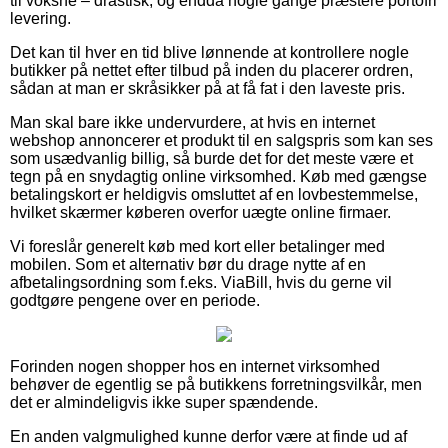
til voksne – drastisk, og endda nogle gange præstere portofri
levering.
Det kan til hver en tid blive lønnende at kontrollere nogle
butikker på nettet efter tilbud på inden du placerer ordren,
sådan at man er skråsikker på at få fat i den laveste pris.
Man skal bare ikke undervurdere, at hvis en internet
webshop annoncerer et produkt til en salgspris som kan ses
som usædvanlig billig, så burde det for det meste være et
tegn på en snydagtig online virksomhed. Køb med gængse
betalingskort er heldigvis omsluttet af en lovbestemmelse,
hvilket skærmer køberen overfor uægte online firmaer.
Vi foreslår generelt køb med kort eller betalinger med
mobilen. Som et alternativ bør du drage nytte af en
afbetalingsordning som f.eks. ViaBill, hvis du gerne vil
godtgøre pengene over en periode.
Forinden nogen shopper hos en internet virksomhed
behøver de egentlig se på butikkens forretningsvilkår, men
det er almindeligvis ikke super spændende.
En anden valgmulighed kunne derfor være at finde ud af