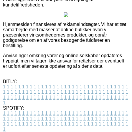
kundetilfredsheden.
Hjemmesiden finansieres af reklameindtægter. Vi har et tæt
samarbejde med masser af online butikker hvori vi
præsenterer virksomhedernes produkter, og opnår
godtgørelse om en af vores besøgende fuldfører en
bestilling.
Anvisninger omkring varer og online selskaber opdateres
hyppigt, men vi tager ikke ansvar for rettelser der eventuelt
er udført efter seneste opdatering af sidens data.
BITLY:
1
1
1
1
1
1
1
1
1
1
1
1
1
1
1
1
1
1
1
1
1
1
1
1
1
1
1
1
1
1
1
1
1
1
1
1
1
1
1
1
1
1
1
1
1
1
1
1
1
1
1
1
1
1
1
1
1
1
1
1
1
1
1
1
1
1
1
1
1
1
1
1
1
1
1
1
1
1
1
1
1
1
1
1
1
1
1
1
1
1
1
1
1
1
1
1
1
1
1
1
SPOTIFY:
1
1
1
1
1
1
1
1
1
1
1
1
1
1
1
1
1
1
1
1
1
1
1
1
1
1
1
1
1
1
1
1
1
1
1
1
1
1
1
1
1
1
1
1
1
1
1
1
1
1
1
1
1
1
1
1
1
1
1
1
1
1
1
1
1
1
1
1
1
1
1
1
1
1
1
1
1
1
1
1
1
1
1
1
1
1
1
1
1
1
1
1
1
1
1
1
1
1
1
1