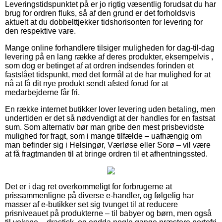
Leveringstidspunktet på er jo rigtig væsentlig forudsat du har
brug for ordren fluks, så af den grund er det forholdsvis
aktuelt at du dobbelttjekker tidshorisonten for levering for
den respektive vare.
Mange online forhandlere tilsiger muligheden for dag-til-dag
levering på en lang række af deres produkter, eksempelvis ,
som dog er betinget af at ordren indsendes forinden et
fastslået tidspunkt, med det formål at de har mulighed for at
nå at få dit nye produkt sendt afsted forud for at
medarbejderne får fri.
En række internet butikker lover levering uden betaling, men
undertiden er det så nødvendigt at der handles for en fastsat
sum. Som alternativ bør man gribe den mest prisbevidste
mulighed for fragt, som i mange tilfælde – uafhængig om
man befinder sig i Helsingør, Værløse eller Sorø – vil være
at få fragtmanden til at bringe ordren til et afhentningssted.
Det er i dag ret overkommeligt for forbrugerne at
prissammenligne på diverse e-handler, og følgelig har
masser af e-butikker set sig tvunget til at reducere
prisniveauet på produkterne – til babyer og børn, men også