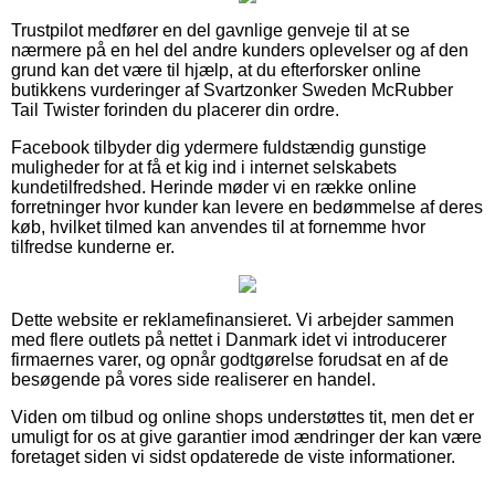
Trustpilot medfører en del gavnlige genveje til at se
nærmere på en hel del andre kunders oplevelser og af den
grund kan det være til hjælp, at du efterforsker online
butikkens vurderinger af Svartzonker Sweden McRubber
Tail Twister forinden du placerer din ordre.
Facebook tilbyder dig ydermere fuldstændig gunstige
muligheder for at få et kig ind i internet selskabets
kundetilfredshed. Herinde møder vi en række online
forretninger hvor kunder kan levere en bedømmelse af deres
køb, hvilket tilmed kan anvendes til at fornemme hvor
tilfredse kunderne er.
Dette website er reklamefinansieret. Vi arbejder sammen
med flere outlets på nettet i Danmark idet vi introducerer
firmaernes varer, og opnår godtgørelse forudsat en af de
besøgende på vores side realiserer en handel.
Viden om tilbud og online shops understøttes tit, men det er
umuligt for os at give garantier imod ændringer der kan være
foretaget siden vi sidst opdaterede de viste informationer.