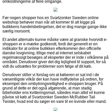
omkostningerne af flere omgange.
Før nogen shopper hos en Svartzonker Sweden online
webshop behøver man når alt kommer til alt kigge på
butikkens handelsbetingelser, det er dog mange gange ikke
særlig morsomt.
Et andet alternativ kunne måske være at granske hvorvidt e-
shoppen er e-mærke godkendt, fordi det generelt er en
indikator for at online butikken efterkommer den officielle
danske lovgivning, tillige med at internet selskabet
regelmæssigt besøges af eksperter der er inde i vilkårene på
området. Derudover giver det dig lejlighed til support, for så
vidt du udsættes for problemer som følge af dit køb.
Derudover stiller vi forslag om at køberen er sat ind i de
væsentligste vilkår der kan have indflydelse på ordren, for
eksempel den ombytningsrettighed e-shoppen bruger. På
grund af dette er det også afgørende, at man stadig
bibeholder ens kvitteringsmail, således man altid vil kunne
påvise sit køb af Svartzonker Sweden McRubber Tail
Twister, hvad end du søger en vare til en kvinde eller mand.