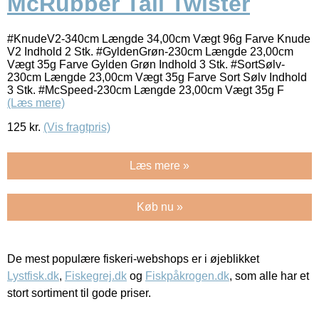
McRubber Tail Twister
#KnudeV2-340cm Længde 34,00cm Vægt 96g Farve Knude
V2 Indhold 2 Stk. #GyldenGrøn-230cm Længde 23,00cm
Vægt 35g Farve Gylden Grøn Indhold 3 Stk. #SortSølv-
230cm Længde 23,00cm Vægt 35g Farve Sort Sølv Indhold
3 Stk. #McSpeed-230cm Længde 23,00cm Vægt 35g F
(Læs mere)
125
kr.
(Vis fragtpris)
Læs mere »
Køb nu »
De mest populære fiskeri-webshops er i øjeblikket
Lystfisk.dk
,
Fiskegrej.dk
og
Fiskpåkrogen.dk
, som alle har et
stort sortiment til gode priser.