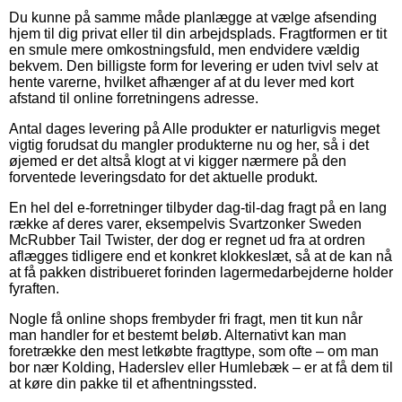
Du kunne på samme måde planlægge at vælge afsending
hjem til dig privat eller til din arbejdsplads. Fragtformen er tit
en smule mere omkostningsfuld, men endvidere vældig
bekvem. Den billigste form for levering er uden tvivl selv at
hente varerne, hvilket afhænger af at du lever med kort
afstand til online forretningens adresse.
Antal dages levering på Alle produkter er naturligvis meget
vigtig forudsat du mangler produkterne nu og her, så i det
øjemed er det altså klogt at vi kigger nærmere på den
forventede leveringsdato for det aktuelle produkt.
En hel del e-forretninger tilbyder dag-til-dag fragt på en lang
række af deres varer, eksempelvis Svartzonker Sweden
McRubber Tail Twister, der dog er regnet ud fra at ordren
aflægges tidligere end et konkret klokkeslæt, så at de kan nå
at få pakken distribueret forinden lagermedarbejderne holder
fyraften.
Nogle få online shops frembyder fri fragt, men tit kun når
man handler for et bestemt beløb. Alternativt kan man
foretrække den mest letkøbte fragttype, som ofte – om man
bor nær Kolding, Haderslev eller Humlebæk – er at få dem til
at køre din pakke til et afhentningssted.