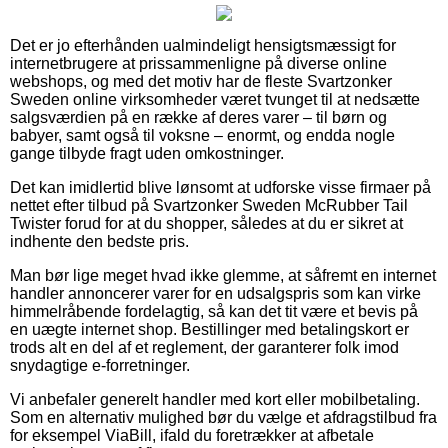
Det er jo efterhånden ualmindeligt hensigtsmæssigt for
internetbrugere at prissammenligne på diverse online
webshops, og med det motiv har de fleste Svartzonker
Sweden online virksomheder været tvunget til at nedsætte
salgsværdien på en række af deres varer – til børn og
babyer, samt også til voksne – enormt, og endda nogle
gange tilbyde fragt uden omkostninger.
Det kan imidlertid blive lønsomt at udforske visse firmaer på
nettet efter tilbud på Svartzonker Sweden McRubber Tail
Twister forud for at du shopper, således at du er sikret at
indhente den bedste pris.
Man bør lige meget hvad ikke glemme, at såfremt en internet
handler annoncerer varer for en udsalgspris som kan virke
himmelråbende fordelagtig, så kan det tit være et bevis på
en uægte internet shop. Bestillinger med betalingskort er
trods alt en del af et reglement, der garanterer folk imod
snydagtige e-forretninger.
Vi anbefaler generelt handler med kort eller mobilbetaling.
Som en alternativ mulighed bør du vælge et afdragstilbud fra
for eksempel ViaBill, ifald du foretrækker at afbetale