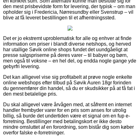
en konkret sum. Som alternativ kunne man beslutte sig for
den mest prisbevidste form for levering, der typisk – om man
opholder sig i Fredericia, Nørresundby eller Svenstrup – vil
blive at få leveret bestillingen til et afhentningssted.
Det er jo ekstremt uproblematisk for alle og enhver at finde
information om priser i blandt diverse netshops, og herved
har utallige Søvik online shops fundet det uundgåeligt at
presse salgspriserne på deres varer – til babyer og børn,
men også til voksne – en hel del, og endda nogle gange yde
gebyrfri levering.
Det kan alligevel vise sig profitabelt at prøve nogle enkelte
online webshops efter tilbud på Søvik Auren 18gr forinden
du gennemfører din handel, så du er skudsikker på at få fat i
den mest betalelige pris.
Du skal alligevel være årvågen med, at såfremt en internet
handler frembyder varer for en pris som anses for utrolig
billig, så burde det undertiden være et signal om en fup e-
forretning. Bestillinger med betalingskort er ikke desto
mindre omsluttet af en forordning, som bistår dig som køber
overfor falske e-forretninger.