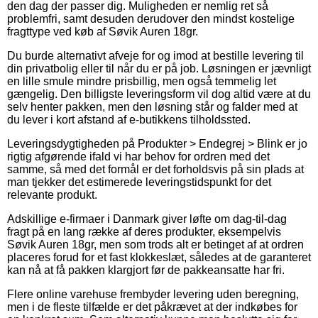
den dag der passer dig. Muligheden er nemlig ret så
problemfri, samt desuden derudover den mindst kostelige
fragttype ved køb af Søvik Auren 18gr.
Du burde alternativt afveje for og imod at bestille levering til
din privatbolig eller til når du er på job. Løsningen er jævnligt
en lille smule mindre prisbillig, men også temmelig let
gængelig. Den billigste leveringsform vil dog altid være at du
selv henter pakken, men den løsning står og falder med at
du lever i kort afstand af e-butikkens tilholdssted.
Leveringsdygtigheden på Produkter > Endegrej > Blink er jo
rigtig afgørende ifald vi har behov for ordren med det
samme, så med det formål er det forholdsvis på sin plads at
man tjekker det estimerede leveringstidspunkt for det
relevante produkt.
Adskillige e-firmaer i Danmark giver løfte om dag-til-dag
fragt på en lang række af deres produkter, eksempelvis
Søvik Auren 18gr, men som trods alt er betinget af at ordren
placeres forud for et fast klokkeslæt, således at de garanteret
kan nå at få pakken klargjort før de pakkeansatte har fri.
Flere online varehuse frembyder levering uden beregning,
men i de fleste tilfælde er det påkrævet at der indkøbes for