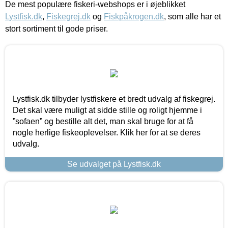
De mest populære fiskeri-webshops er i øjeblikket
Lystfisk.dk
,
Fiskegrej.dk
og
Fiskpåkrogen.dk
, som alle har et
stort sortiment til gode priser.
Lystfisk.dk tilbyder lystfiskere et bredt udvalg af fiskegrej.
Det skal være muligt at sidde stille og roligt hjemme i
”sofaen” og bestille alt det, man skal bruge for at få
nogle herlige fiskeoplevelser. Klik her for at se deres
udvalg.
Se udvalget på Lystfisk.dk