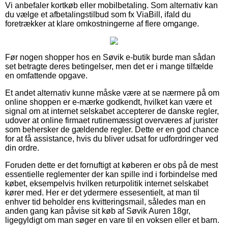
Vi anbefaler kortkøb eller mobilbetaling. Som alternativ kan
du vælge et afbetalingstilbud som fx ViaBill, ifald du
foretrækker at klare omkostningerne af flere omgange.
Før nogen shopper hos en Søvik e-butik burde man sådan
set betragte deres betingelser, men det er i mange tilfælde
en omfattende opgave.
Et andet alternativ kunne måske være at se nærmere på om
online shoppen er e-mærke godkendt, hvilket kan være et
signal om at internet selskabet accepterer de danske regler,
udover at online firmaet rutinemæssigt overværes af jurister
som behersker de gældende regler. Dette er en god chance
for at få assistance, hvis du bliver udsat for udfordringer ved
din ordre.
Foruden dette er det fornuftigt at køberen er obs på de mest
essentielle reglementer der kan spille ind i forbindelse med
købet, eksempelvis hvilken returpolitik internet selskabet
kører med. Her er det ydermere essesentielt, at man til
enhver tid beholder ens kvitteringsmail, således man en
anden gang kan påvise sit køb af Søvik Auren 18gr,
ligegyldigt om man søger en vare til en voksen eller et barn.