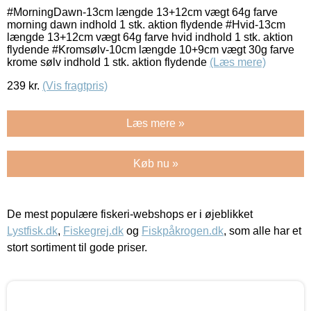
#MorningDawn-13cm længde 13+12cm vægt 64g farve
morning dawn indhold 1 stk. aktion flydende #Hvid-13cm
længde 13+12cm vægt 64g farve hvid indhold 1 stk. aktion
flydende #Kromsølv-10cm længde 10+9cm vægt 30g farve
krome sølv indhold 1 stk. aktion flydende
(Læs mere)
239
kr.
(Vis fragtpris)
Læs mere »
Køb nu »
De mest populære fiskeri-webshops er i øjeblikket
Lystfisk.dk
,
Fiskegrej.dk
og
Fiskpåkrogen.dk
, som alle har et
stort sortiment til gode priser.