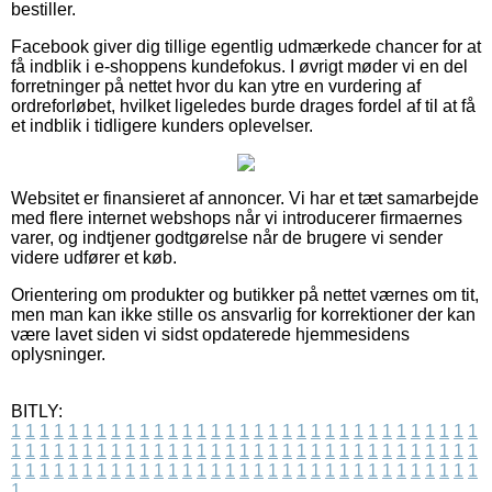
bestiller.
Facebook giver dig tillige egentlig udmærkede chancer for at
få indblik i e-shoppens kundefokus. I øvrigt møder vi en del
forretninger på nettet hvor du kan ytre en vurdering af
ordreforløbet, hvilket ligeledes burde drages fordel af til at få
et indblik i tidligere kunders oplevelser.
Websitet er finansieret af annoncer. Vi har et tæt samarbejde
med flere internet webshops når vi introducerer firmaernes
varer, og indtjener godtgørelse når de brugere vi sender
videre udfører et køb.
Orientering om produkter og butikker på nettet værnes om tit,
men man kan ikke stille os ansvarlig for korrektioner der kan
være lavet siden vi sidst opdaterede hjemmesidens
oplysninger.
BITLY:
1
1
1
1
1
1
1
1
1
1
1
1
1
1
1
1
1
1
1
1
1
1
1
1
1
1
1
1
1
1
1
1
1
1
1
1
1
1
1
1
1
1
1
1
1
1
1
1
1
1
1
1
1
1
1
1
1
1
1
1
1
1
1
1
1
1
1
1
1
1
1
1
1
1
1
1
1
1
1
1
1
1
1
1
1
1
1
1
1
1
1
1
1
1
1
1
1
1
1
1