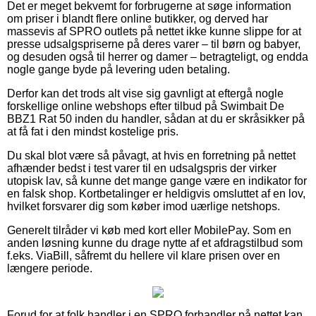
Det er meget bekvemt for forbrugerne at søge information
om priser i blandt flere online butikker, og derved har
massevis af SPRO outlets på nettet ikke kunne slippe for at
presse udsalgspriserne på deres varer – til børn og babyer,
og desuden også til herrer og damer – betragteligt, og endda
nogle gange byde på levering uden betaling.
Derfor kan det trods alt vise sig gavnligt at eftergå nogle
forskellige online webshops efter tilbud på Swimbait De
BBZ1 Rat 50 inden du handler, sådan at du er skråsikker på
at få fat i den mindst kostelige pris.
Du skal blot være så påvagt, at hvis en forretning på nettet
afhænder bedst i test varer til en udsalgspris der virker
utopisk lav, så kunne det mange gange være en indikator for
en falsk shop. Kortbetalinger er heldigvis omsluttet af en lov,
hvilket forsvarer dig som køber imod uærlige netshops.
Generelt tilråder vi køb med kort eller MobilePay. Som en
anden løsning kunne du drage nytte af et afdragstilbud som
f.eks. ViaBill, såfremt du hellere vil klare prisen over en
længere periode.
Forud for at folk handler i en SPRO forhandler på nettet kan