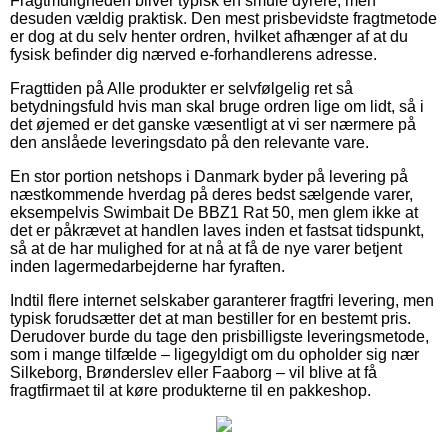
Fragtmuligheden bliver typisk en smule dyrere, men
desuden vældig praktisk. Den mest prisbevidste fragtmetode
er dog at du selv henter ordren, hvilket afhænger af at du
fysisk befinder dig nærved e-forhandlerens adresse.
Fragttiden på Alle produkter er selvfølgelig ret så
betydningsfuld hvis man skal bruge ordren lige om lidt, så i
det øjemed er det ganske væsentligt at vi ser nærmere på
den anslåede leveringsdato på den relevante vare.
En stor portion netshops i Danmark byder på levering på
næstkommende hverdag på deres bedst sælgende varer,
eksempelvis Swimbait De BBZ1 Rat 50, men glem ikke at
det er påkrævet at handlen laves inden et fastsat tidspunkt,
så at de har mulighed for at nå at få de nye varer betjent
inden lagermedarbejderne har fyraften.
Indtil flere internet selskaber garanterer fragtfri levering, men
typisk forudsætter det at man bestiller for en bestemt pris.
Derudover burde du tage den prisbilligste leveringsmetode,
som i mange tilfælde – ligegyldigt om du opholder sig nær
Silkeborg, Brønderslev eller Faaborg – vil blive at få
fragtfirmaet til at køre produkterne til en pakkeshop.