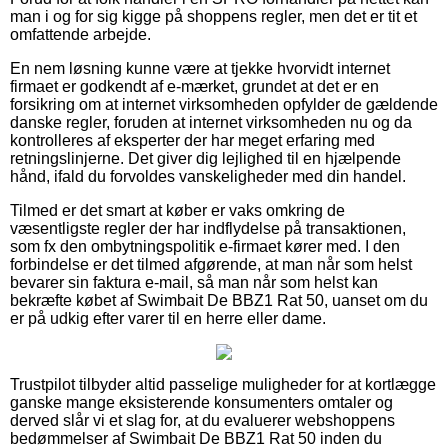
man i og for sig kigge på shoppens regler, men det er tit et
omfattende arbejde.
En nem løsning kunne være at tjekke hvorvidt internet
firmaet er godkendt af e-mærket, grundet at det er en
forsikring om at internet virksomheden opfylder de gældende
danske regler, foruden at internet virksomheden nu og da
kontrolleres af eksperter der har meget erfaring med
retningslinjerne. Det giver dig lejlighed til en hjælpende
hånd, ifald du forvoldes vanskeligheder med din handel.
Tilmed er det smart at køber er vaks omkring de
væsentligste regler der har indflydelse på transaktionen,
som fx den ombytningspolitik e-firmaet kører med. I den
forbindelse er det tilmed afgørende, at man når som helst
bevarer sin faktura e-mail, så man når som helst kan
bekræfte købet af Swimbait De BBZ1 Rat 50, uanset om du
er på udkig efter varer til en herre eller dame.
Trustpilot tilbyder altid passelige muligheder for at kortlægge
ganske mange eksisterende konsumenters omtaler og
derved slår vi et slag for, at du evaluerer webshoppens
bedømmelser af Swimbait De BBZ1 Rat 50 inden du