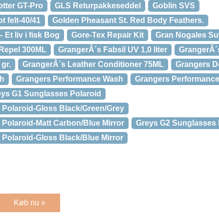
otter GT-Pro
GLS Returpakkeseddel
Goblin SVS
 felt-40/41
Golden Pheasant St. Red Body Feathers.
Et liv i fisk Bog
Gore-Tex Repair Kit
Gran Nogales S
 Repel 300ML
GrangerÂ´s Fabsil UV 1,0 liter
GrangerÂ´s
gr.
GrangerÂ´s Leather Conditioner 75ML
Grangers 
sh
Grangers Performance Wash
Grangers Performanc
ys G1 Sunglasses Polaroid
Polaroid-Gloss Black/Green/Grey
Polaroid-Matt Carbon/Blue Mirror
Greys G2 Sunglasses 
Polaroid-Gloss Black/Blue Mirror
Køb nu »