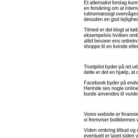
Et alternativt forslag k
en forsikring om at inte
rutinemæssigt overvåges
desuden en god lejlighed 
Tilmed er det klogt at k
eksempelvis hvilken omby
altid bevarer ens ordrekv
shoppe til en kvinde elle
Trustpilot byder på ret 
dette er det en hjælp, at
Facebook byder på endvid
Herinde ses nogle onlin
burde anvendes til vurde
Vores website er finansie
vi fremviser butikkernes 
Viden omkring tilbud og o
eventuelt er lavet siden