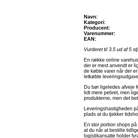
Navn:
Kategori:
Producent:
Varenummer:
EAN:
Vurderet til
3.5
ud af 5 st
En række online varehuse
der er mest anvendt er li
de købte varer når der er
letkøbte leveringsudgave
Du bør ligeledes afveje fo
lidt mere pebret, men lig
produkterne, men det beti
Leveringshastigheden på er
plads at du tjekker tidsh
En stor portion shops på 
at du når at bestille tidl
logistikansatte holder fyr