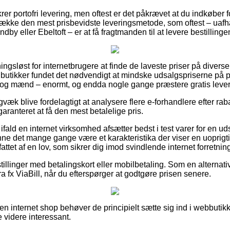
ikrer portofri levering, men oftest er det påkrævet at du indkøber
etrække den mest prisbevidste leveringsmetode, som oftest – u
dby eller Ebeltoft – er at få fragtmanden til at levere bestilling
ngsløst for internetbrugere at finde de laveste priser på diverse 
 butikker fundet det nødvendigt at mindske udsalgspriserne på pr
r og mænd – enormt, og endda nogle gange præstere gratis lever
gvæk blive fordelagtigt at analysere flere e-forhandlere efter ra
garanteret at få den mest betalelige pris.
 ifald en internet virksomhed afsætter bedst i test varer for en u
nne det mange gange være et karakteristika der viser en uoprigt
attet af en lov, som sikrer dig imod svindlende internet forretning
tillinger med betalingskort eller mobilbetaling. Som en alterna
ra fx ViaBill, når du efterspørger at godtgøre prisen senere.
en internet shop behøver de principielt sætte sig ind i webbutikk
e videre interessant.