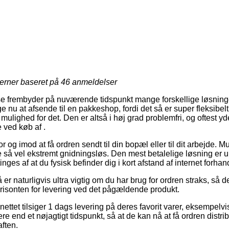
jerner baseret på
46
anmeldelser
 frembyder på nuværende tidspunkt mange forskellige løsninger
ge nu at afsende til en pakkeshop, fordi det så er super fleksibelt
 mulighed for det. Den er altså i høj grad problemfri, og oftest 
 ved køb af .
r og imod at få ordren sendt til din bopæl eller til dit arbejde. M
e så vel ekstremt gnidningsløs. Den mest betalelige løsning er 
nges af at du fysisk befinder dig i kort afstand af internet forha
 naturligvis ultra vigtig om du har brug for ordren straks, så der
orisonten for levering ved det pågældende produkt.
nettet tilsiger 1 dags levering på deres favorit varer, eksempelvi
igere end et nøjagtigt tidspunkt, så at de kan nå at få ordren distr
aften.