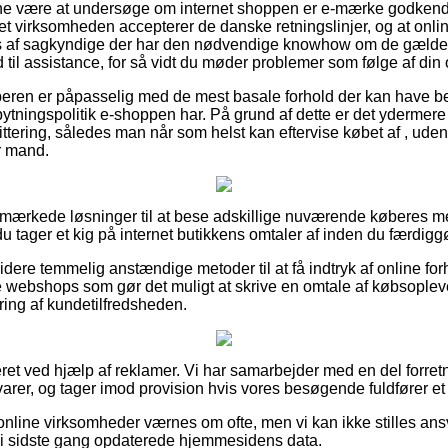
unne være at undersøge om internet shoppen er e-mærke godkendt
rnet virksomheden accepterer de danske retningslinjer, og at on
 af sagkyndige der har den nødvendige knowhow om de gældend
til assistance, for så vidt du møder problemer som følge af din 
øberen er påpasselig med de mest basale forhold der kan have b
tningspolitik e-shoppen har. På grund af dette er det ydermere 
ittering, således man når som helst kan eftervise købet af , ude
r mand.
udmærkede løsninger til at bese adskillige nuværende køberes m
 du tager et kig på internet butikkens omtaler af inden du færdig
ere temmelig anstændige metoder til at få indtryk af online for
e webshops som gør det muligt at skrive en omtale af købsople
ring af kundetilfredsheden.
ret ved hjælp af reklamer. Vi har samarbejder med en del forretn
varer, og tager imod provision hvis vores besøgende fuldfører et
nline virksomheder værnes om ofte, men vi kan ikke stilles ansv
 vi sidste gang opdaterede hjemmesidens data.