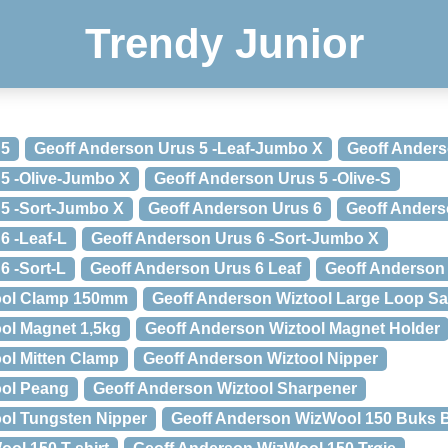
Trendy Junior
 5
Geoff Anderson Urus 5 -Leaf-Jumbo X
Geoff Anders
5 -Olive-Jumbo X
Geoff Anderson Urus 5 -Olive-S
 5 -Sort-Jumbo X
Geoff Anderson Urus 6
Geoff Anders
6 -Leaf-L
Geoff Anderson Urus 6 -Sort-Jumbo X
6 -Sort-L
Geoff Anderson Urus 6 Leaf
Geoff Anderson 
ool Clamp 150mm
Geoff Anderson Wiztool Large Loop S
ol Magnet 1,5kg
Geoff Anderson Wiztool Magnet Holder
ol Mitten Clamp
Geoff Anderson Wiztool Nipper
ool Peang
Geoff Anderson Wiztool Sharpener
ol Tungsten Nipper
Geoff Anderson WizWool 150 Buks 