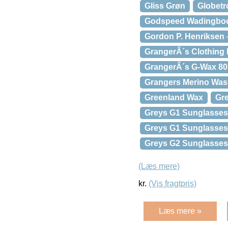
Gliss Grøn
Globetr
Godspeed Wadingboot
Gordon P. Henriksen – 
GrangerÂ´s Clothing
GrangerÂ´s G-Wax 80 
Grangers Merino Wa
Greenland Wax
Gre
Greys G1 Sunglasses 
Greys G1 Sunglasses 
Greys G2 Sunglasses 
(Læs mere)
kr.
(Vis fragtpris)
Læs mere »