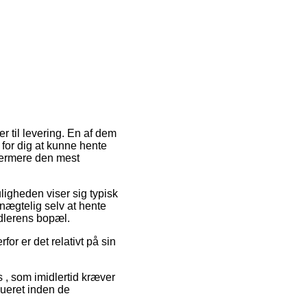
 til levering. En af dem
 for dig at kunne hente
ydermere den mest
uligheden viser sig typisk
unægtelig selv at hente
ndlerens bopæl.
for er det relativt på sin
s , som imidlertid kræver
ibueret inden de