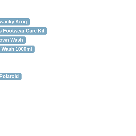
uwacky Krog
 Footwear Care Kit
Down Wash
e Wash 1000ml
Polaroid