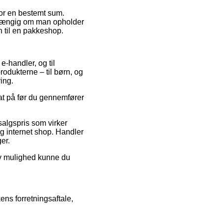
 for en bestemt sum.
afhængig om man opholder
en til en pakkeshop.
e-handler, og til
odukterne – til børn, og
ing.
bat på før du gennemfører
dsalgspris som virker
ig internet shop. Handler
er.
tiv mulighed kunne du
ens forretningsaftale,