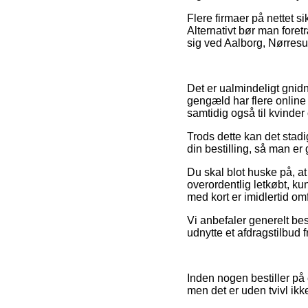
Flere firmaer på nettet s
Alternativt bør man for
sig ved Aalborg, Nørresun
Det er ualmindeligt gnidni
gengæld har flere online
samtidig også til kvinde
Trods dette kan det stadi
din bestilling, så man er 
Du skal blot huske på, at
overordentlig letkøbt, ku
med kort er imidlertid omf
Vi anbefaler generelt bes
udnytte et afdragstilbud f
Inden nogen bestiller på 
men det er uden tvivl ikk