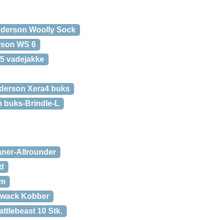
nderson Woolly Sock
rson WS 6
5 vadejakke
derson Xera4 buks
 buks-Brindle-L
aner-Allrounder
ad
um
Qwack Kobber
ttlebeast 10 Stk.