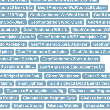
ol 150 T-shirt
Geoff Anderson WizWool 150 Trøje
ool 210 Buks Blå
Geoff Anderson WizWool 210 bukser
ool 210 Trøje
Geoff Anderson WizWool Hood
Geoff A
ly Sock-38/40
Geoff Anderson Woolly Sok
Geoff Ande
6-Jumbo X
Geoff Anderson WS 6-L
Geoff Anderson WS
vadejakke-Grøn-M
Geoff Anderson WS6 Vadejakke Grå
do Vadejakke
Geoff Anderson Xera 3 Bukser
Geoff An
 jakke
Geoff Anderson Zam buks
Geoff Anderson Zam
buks-Pirate Black-M
Geoff Anderson Zoon 4 Jeans
4 Jeans-Brindle-L
Geoff Anderson Zulo Advancedâ¢
e Weight Holder 3stk.
Ghost Sideplaner
Ghost Sidepl
g Mama
Giant Jighead
Giant Jighead Dead Bait Baithe
r
Gigamaxx Forfangsline, kraftig.
Gladsax Ismo Magn
m Kobber
Gladsax Ismo Magnum Sølv
Gladsax Ismo 
Sølv
Gladsax Snaps
Gladsax Wobbler
Glasraslen Ra