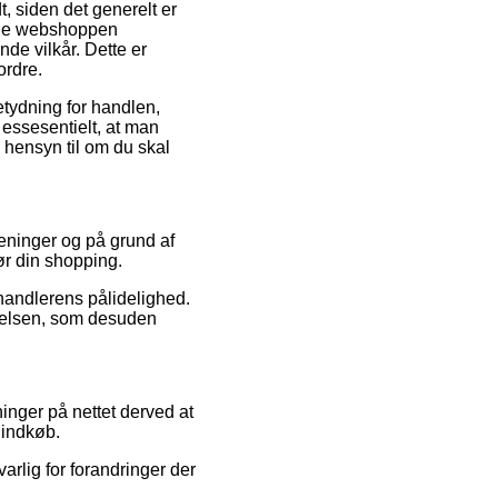
, siden det generelt er
line webshoppen
e vilkår. Dette er
ordre.
etydning for handlen,
essesentielt, at man
n hensyn til om du skal
eninger og på grund af
gør din shopping.
handlerens pålidelighed.
velsen, som desuden
inger på nettet derved at
 indkøb.
arlig for forandringer der