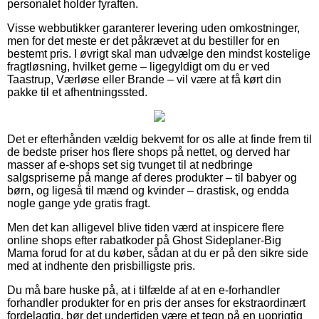
personalet holder fyraften.
Visse webbutikker garanterer levering uden omkostninger,
men for det meste er det påkrævet at du bestiller for en
bestemt pris. I øvrigt skal man udvælge den mindst kostelige
fragtløsning, hvilket gerne – ligegyldigt om du er ved
Taastrup, Værløse eller Brande – vil være at få kørt din
pakke til et afhentningssted.
Det er efterhånden vældig bekvemt for os alle at finde frem til
de bedste priser hos flere shops på nettet, og derved har
masser af e-shops set sig tvunget til at nedbringe
salgspriserne på mange af deres produkter – til babyer og
børn, og ligeså til mænd og kvinder – drastisk, og endda
nogle gange yde gratis fragt.
Men det kan alligevel blive tiden værd at inspicere flere
online shops efter rabatkoder på Ghost Sideplaner-Big
Mama forud for at du køber, sådan at du er på den sikre side
med at indhente den prisbilligste pris.
Du må bare huske på, at i tilfælde af at en e-forhandler
forhandler produkter for en pris der anses for ekstraordinært
fordelagtig, bør det undertiden være et tegn på en uoprigtig