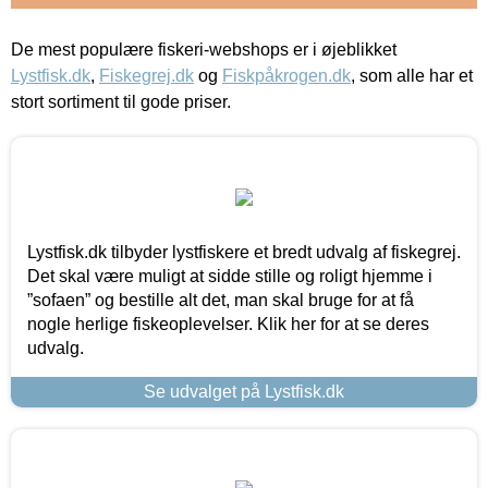
De mest populære fiskeri-webshops er i øjeblikket
Lystfisk.dk
,
Fiskegrej.dk
og
Fiskpåkrogen.dk
, som alle har et
stort sortiment til gode priser.
Lystfisk.dk tilbyder lystfiskere et bredt udvalg af fiskegrej.
Det skal være muligt at sidde stille og roligt hjemme i
”sofaen” og bestille alt det, man skal bruge for at få
nogle herlige fiskeoplevelser. Klik her for at se deres
udvalg.
Se udvalget på Lystfisk.dk