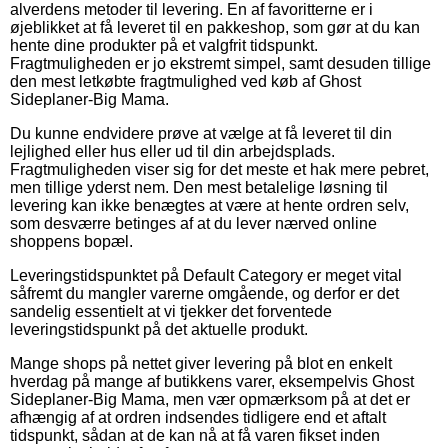
alverdens metoder til levering. En af favoritterne er i
øjeblikket at få leveret til en pakkeshop, som gør at du kan
hente dine produkter på et valgfrit tidspunkt.
Fragtmuligheden er jo ekstremt simpel, samt desuden tillige
den mest letkøbte fragtmulighed ved køb af Ghost
Sideplaner-Big Mama.
Du kunne endvidere prøve at vælge at få leveret til din
lejlighed eller hus eller ud til din arbejdsplads.
Fragtmuligheden viser sig for det meste et hak mere pebret,
men tillige yderst nem. Den mest betalelige løsning til
levering kan ikke benægtes at være at hente ordren selv,
som desværre betinges af at du lever nærved online
shoppens bopæl.
Leveringstidspunktet på Default Category er meget vital
såfremt du mangler varerne omgående, og derfor er det
sandelig essentielt at vi tjekker det forventede
leveringstidspunkt på det aktuelle produkt.
Mange shops på nettet giver levering på blot en enkelt
hverdag på mange af butikkens varer, eksempelvis Ghost
Sideplaner-Big Mama, men vær opmærksom på at det er
afhængig af at ordren indsendes tidligere end et aftalt
tidspunkt, sådan at de kan nå at få varen fikset inden