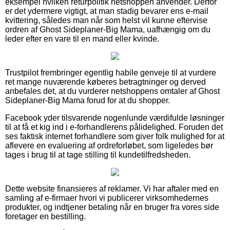
eksempel hvilken returpolitik netshoppen anvender. Derfor
er det ydermere vigtigt, at man stadig bevarer ens e-mail
kvittering, således man når som helst vil kunne eftervise
ordren af Ghost Sideplaner-Big Mama, uafhængig om du
leder efter en vare til en mand eller kvinde.
Trustpilot frembringer egentlig habile genveje til at vurdere
ret mange nuværende køberes betragtninger og derved
anbefales det, at du vurderer netshoppens omtaler af Ghost
Sideplaner-Big Mama forud for at du shopper.
Facebook yder tilsvarende nogenlunde værdifulde løsninger
til at få et kig ind i e-forhandlerens pålidelighed. Foruden det
ses faktisk internet forhandlere som giver folk mulighed for at
aflevere en evaluering af ordreforløbet, som ligeledes bør
tages i brug til at tage stilling til kundetilfredsheden.
Dette website finansieres af reklamer. Vi har aftaler med en
samling af e-firmaer hvori vi publicerer virksomhedernes
produkter, og indtjener betaling når en bruger fra vores side
foretager en bestilling.