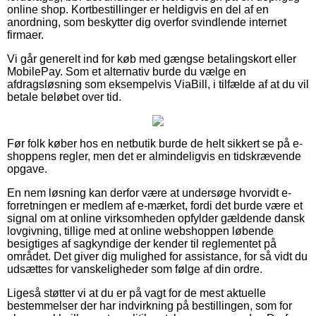
online shop. Kortbestillinger er heldigvis en del af en
anordning, som beskytter dig overfor svindlende internet
firmaer.
Vi går generelt ind for køb med gængse betalingskort eller
MobilePay. Som et alternativ burde du vælge en
afdragsløsning som eksempelvis ViaBill, i tilfælde af at du vil
betale beløbet over tid.
Før folk køber hos en netbutik burde de helt sikkert se på e-
shoppens regler, men det er almindeligvis en tidskrævende
opgave.
En nem løsning kan derfor være at undersøge hvorvidt e-
forretningen er medlem af e-mærket, fordi det burde være et
signal om at online virksomheden opfylder gældende dansk
lovgivning, tillige med at online webshoppen løbende
besigtiges af sagkyndige der kender til reglementet på
området. Det giver dig mulighed for assistance, for så vidt du
udsættes for vanskeligheder som følge af din ordre.
Ligeså støtter vi at du er på vagt for de mest aktuelle
bestemmelser der har indvirkning på bestillingen, som for