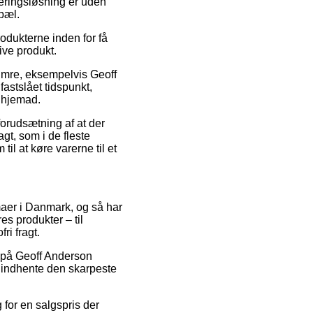
veringsløsning er uden
opæl.
odukterne inden for få
ive produkt.
numre, eksempelvis Geoff
stslået tidspunkt,
r hjemad.
forudsætning af at der
gt, som i de fleste
il at køre varerne til et
rmaer i Danmark, og så har
s produkter – til
ri fragt.
lg på Geoff Anderson
 indhente den skarpeste
 for en salgspris der