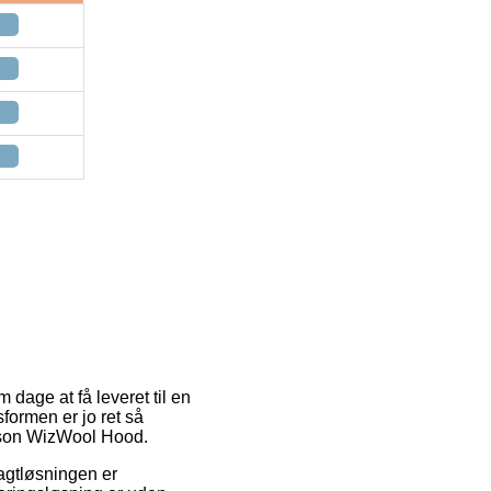
m dage at få leveret til en
formen er jo ret så
erson WizWool Hood.
ragtløsningen er