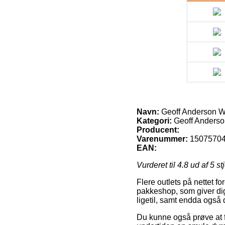
Navn:
Geoff Anderson 
Kategori:
Geoff Anderso
Producent:
Varenummer:
1507570
EAN:
Vurderet til
4.8
ud af 5 st
Flere outlets på nettet fo
pakkeshop, som giver dig 
ligetil, samt endda også
Du kunne også prøve at få