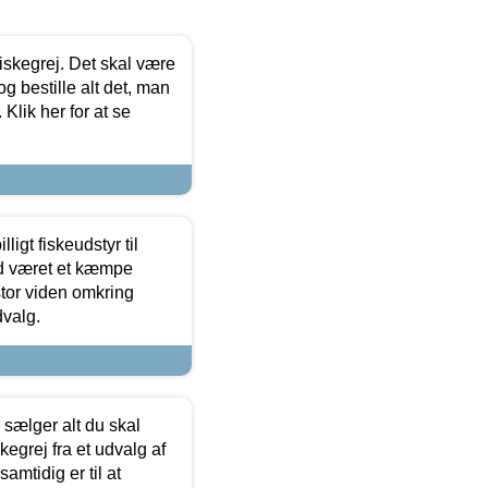
 fiskegrej. Det skal være
og bestille alt det, man
 Klik her for at se
ligt fiskeudstyr til
tid været et kæmpe
stor viden omkring
dvalg.
sælger alt du skal
skegrej fra et udvalg af
samtidig er til at