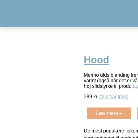
Hood
Merino ulds blanding frem
varmt (også når det er vå
høj slidstyrke til produ
(L
389
kr.
(Vis fragtpris)
Læs mere »
De mest populære fiskeri