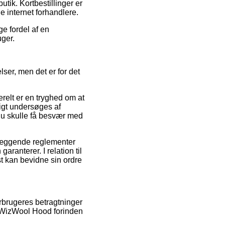
tik. Kortbestillinger er
 internet forhandlere.
e fordel af en
uger.
ser, men det er for det
erelt er en tryghed om at
ligt undersøges af
 du skulle få besvær med
læggende reglementer
anterer. I relation til
t kan bevidne sin ordre
forbrugeres betragtninger
n WizWool Hood forinden