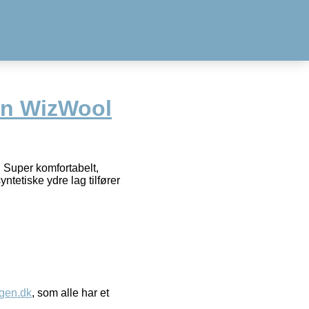
on WizWool
: Super komfortabelt,
ntetiske ydre lag tilfører
gen.dk
, som alle har et