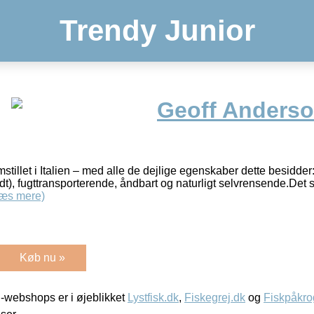
Trendy Junior
Geoff Anders
stillet i Italien – med alle de dejlige egenskaber dette besidder
dt), fugttransporterende, åndbart og naturligt selvrensende.Det sy
æs mere)
Køb nu »
-webshops er i øjeblikket
Lystfisk.dk
,
Fiskegrej.dk
og
Fiskpåkro