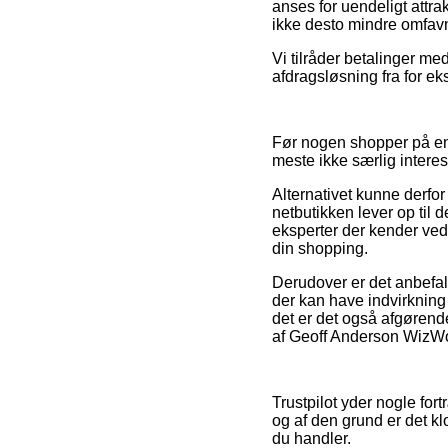
anses for uendeligt attra
ikke desto mindre omfavn
Vi tilråder betalinger me
afdragsløsning fra for ek
Før nogen shopper på en 
meste ikke særlig interes
Alternativet kunne derfor
netbutikken lever op til 
eksperter der kender ved
din shopping.
Derudover er det anbefa
der kan have indvirkning
det er det også afgørend
af Geoff Anderson WizWo
Trustpilot yder nogle fort
og af den grund er det k
du handler.