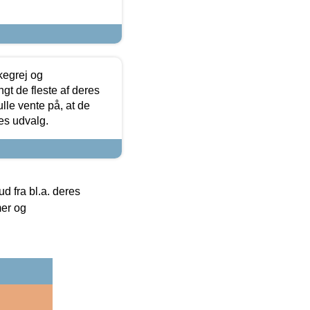
kegrej og
angt de fleste af deres
ulle vente på, at de
res udvalg.
 fra bl.a. deres
mer og