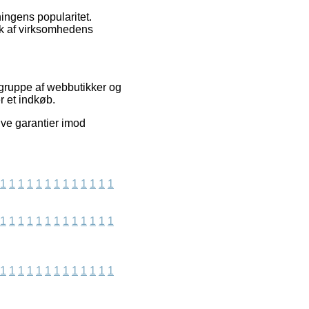
tningens popularitet.
ik af virksomhedens
gruppe af webbutikker og
r et indkøb.
give garantier imod
1
1
1
1
1
1
1
1
1
1
1
1
1
1
1
1
1
1
1
1
1
1
1
1
1
1
1
1
1
1
1
1
1
1
1
1
1
1
1