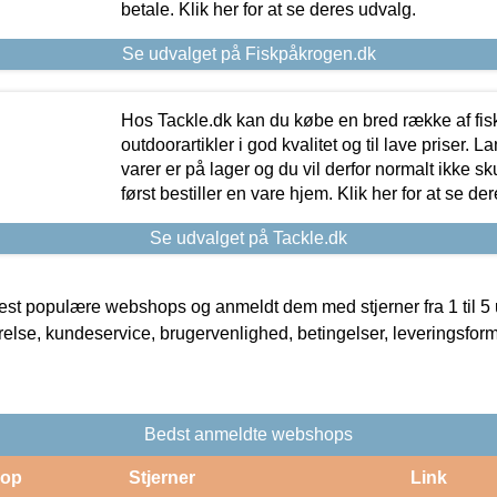
betale. Klik her for at se deres udvalg.
Se udvalget på Fiskpåkrogen.dk
Hos Tackle.dk kan du købe en bred række af fis
outdoorartikler i god kvalitet og til lave priser. L
varer er på lager og du vil derfor normalt ikke sk
først bestiller en vare hjem. Klik her for at se de
Se udvalget på Tackle.dk
t populære webshops og anmeldt dem med stjerner fra 1 til 5 ud
rrelse, kundeservice, brugervenlighed, betingelser, leveringsfor
Bedst anmeldte webshops
op
Stjerner
Link