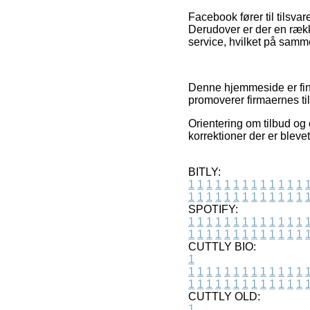
Facebook fører til tilsvare
Derudover er der en rækk
service, hvilket på samme
Denne hjemmeside er fin
promoverer firmaernes til
Orientering om tilbud og 
korrektioner der er bleve
BITLY:
1
1
1
1
1
1
1
1
1
1
1
1
1
1
1
1
1
1
1
1
1
1
1
1
1
1
SPOTIFY:
1
1
1
1
1
1
1
1
1
1
1
1
1
1
1
1
1
1
1
1
1
1
1
1
1
1
CUTTLY BIO:
1
1
1
1
1
1
1
1
1
1
1
1
1
1
1
1
1
1
1
1
1
1
1
1
1
1
1
CUTTLY OLD:
1