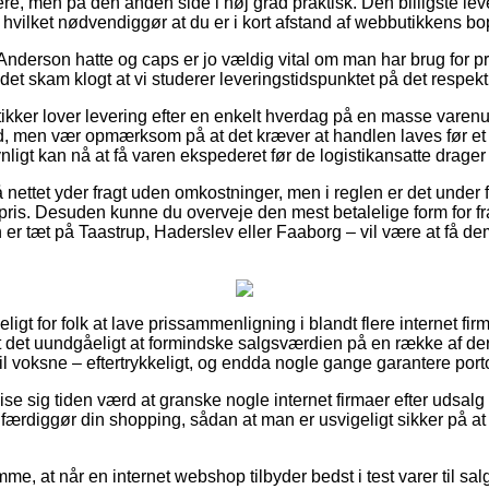
re, men på den anden side i høj grad praktisk. Den billigste le
v, hvilket nødvendiggør at du er i kort afstand af webbutikkens b
Anderson hatte og caps er jo vældig vital om man har brug for pr
det skam klogt at vi studerer leveringstidspunktet på det respekt
utikker lover levering efter en enkelt hverdag på en masse vare
men vær opmærksom på at det kræver at handlen laves før et fa
ligt kan nå at få varen ekspederet før de logistikansatte drage
å nettet yder fragt uden omkostninger, men i reglen er det under 
pris. Desuden kunne du overveje den mest betalelige form for fra
er tæt på Taastrup, Haderslev eller Faaborg – vil være at få dem t
ligt for folk at lave prissammenligning i blandt flere internet fi
t det uundgåeligt at formindske salgsværdien på en række af dere
til voksne – eftertrykkeligt, og endda nogle gange garantere portof
vise sig tiden værd at granske nogle internet firmaer efter udsa
rdiggør din shopping, sådan at man er usvigeligt sikker på at
me, at når en internet webshop tilbyder bedst i test varer til salg