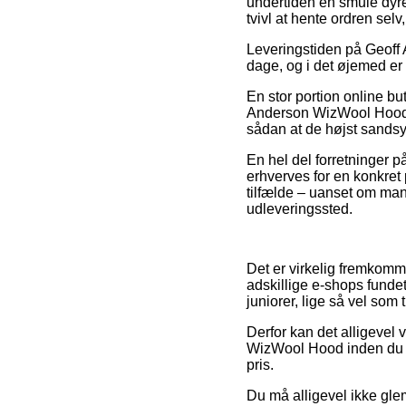
undertiden en smule dyre
tvivl at hente ordren sel
Leveringstiden på Geoff 
dage, og i det øjemed er 
En stor portion online b
Anderson WizWool Hood, 
sådan at de højst sandsyn
En hel del forretninger p
erhverves for en konkret 
tilfælde – uanset om man 
udleveringssted.
Det er virkelig fremkomme
adskillige e-shops funde
juniorer, lige så vel som 
Derfor kan det alligevel 
WizWool Hood inden du fæ
pris.
Du må alligevel ikke glem