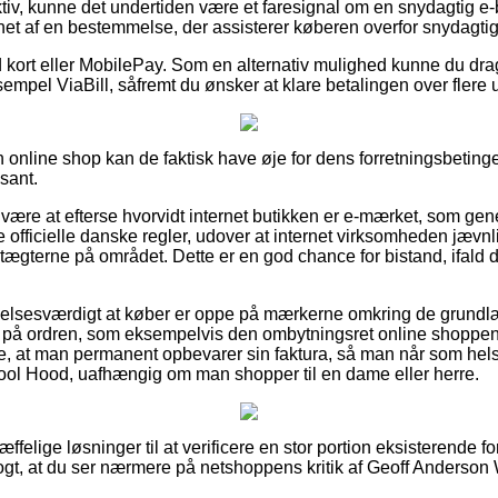
ktiv, kunne det undertiden være et faresignal om en snydagtig e-bu
et af en bestemmelse, der assisterer køberen overfor snydagtige
d kort eller MobilePay. Som en alternativ mulighed kunne du drag
sempel ViaBill, såfremt du ønsker at klare betalingen over flere 
online shop kan de faktisk have øje for dens forretningsbetingel
sant.
 være at efterse hvorvidt internet butikken er e-mærket, som gen
de officielle danske regler, udover at internet virksomheden jævn
tægterne på området. Dette er en god chance for bistand, ifald
lelsesværdigt at køber er oppe på mærkerne omkring de grund
 på ordren, som eksempelvis den ombytningsret online shoppen gar
e, at man permanent opbevarer sin faktura, så man når som hels
ol Hood, uafhængig om man shopper til en dame eller herre.
ræffelige løsninger til at verificere en stor portion eksisterende 
logt, at du ser nærmere på netshoppens kritik af Geoff Anderso