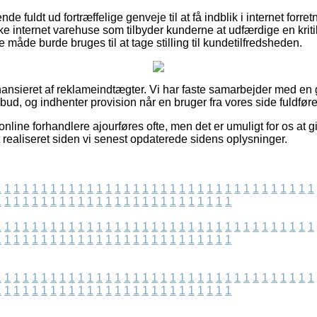
nde fuldt ud fortræffelige genveje til at få indblik i internet forre
e internet varehuse som tilbyder kunderne at udfærdige en krit
 måde burde bruges til at tage stilling til kundetilfredsheden.
ansieret af reklameindtægter. Vi har faste samarbejder med en 
bud, og indhenter provision når en bruger fra vores side fuldføre
online forhandlere ajourføres ofte, men det er umuligt for os at 
t realiseret siden vi senest opdaterede sidens oplysninger.
1
1
1
1
1
1
1
1
1
1
1
1
1
1
1
1
1
1
1
1
1
1
1
1
1
1
1
1
1
1
1
1
1
1
1
1
1
1
1
1
1
1
1
1
1
1
1
1
1
1
1
1
1
1
1
1
1
1
1
1
1
1
1
1
1
1
1
1
1
1
1
1
1
1
1
1
1
1
1
1
1
1
1
1
1
1
1
1
1
1
1
1
1
1
1
1
1
1
1
1
1
1
1
1
1
1
1
1
1
1
1
1
1
1
1
1
1
1
1
1
1
1
1
1
1
1
1
1
1
1
1
1
1
1
1
1
1
1
1
1
1
1
1
1
1
1
1
1
1
1
1
1
1
1
1
1
1
1
1
1
1
1
1
1
1
1
1
1
1
1
1
1
1
1
1
1
1
1
1
1
1
1
1