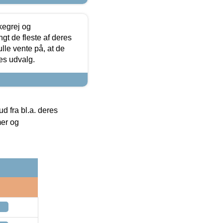
kegrej og
angt de fleste af deres
ulle vente på, at de
res udvalg.
 fra bl.a. deres
mer og