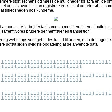
ermere stort set hensigtsmæssige muligheder for at få en idé om
et outlets hvor folk kan registrere en kritik af ordreforløbet, so
ryk af tilfredsheden hos kunderne.
 annoncer. Vi arbejder tæt sammen med flere internet outlets og
 såfremt vores brugere gennemfører en transaktion.
r og webshops vedligeholdes fra tid til anden, men der tages ik
ære udført siden nyligste opdatering af de anvendte data.
1
1
1
1
1
1
1
1
1
1
1
1
1
1
1
1
1
1
1
1
1
1
1
1
1
1
1
1
1
1
1
1
1
1
1
1
1
1
1
1
1
1
1
1
1
1
1
1
1
1
1
1
1
1
1
1
1
1
1
1
1
1
1
1
1
1
1
1
1
1
1
1
1
1
1
1
1
1
1
1
1
1
1
1
1
1
1
1
1
1
1
1
1
1
1
1
1
1
1
1
1
1
1
1
1
1
1
1
1
1
1
1
1
1
1
1
1
1
1
1
1
1
1
1
1
1
1
1
1
1
1
1
1
1
1
1
1
1
1
1
1
1
1
1
1
1
1
1
1
1
1
1
1
1
1
1
1
1
1
1
1
1
1
1
1
1
1
1
1
1
1
1
1
1
1
1
1
1
1
1
1
1
1