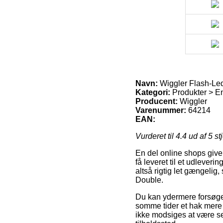
Navn:
Wiggler Flash-Le
Kategori:
Produkter > En
Producent:
Wiggler
Varenummer:
64214
EAN:
Vurderet til
4.4
ud af 5 st
En del online shops giver 
få leveret til et udlever
altså rigtig let gængelig
Double.
Du kan ydermere forsøge at
somme tider et hak mere
ikke modsiges at være se