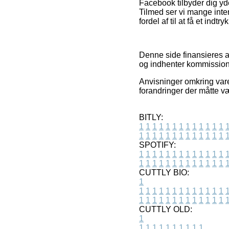
Facebook tilbyder dig yd
Tilmed ser vi mange intern
fordel af til at få et indt
Denne side finansieres af
og indhenter kommission
Anvisninger omkring vare
forandringer der måtte v
BITLY:
1
1
1
1
1
1
1
1
1
1
1
1
1
1
1
1
1
1
1
1
1
1
1
1
1
1
SPOTIFY:
1
1
1
1
1
1
1
1
1
1
1
1
1
1
1
1
1
1
1
1
1
1
1
1
1
1
CUTTLY BIO:
1
1
1
1
1
1
1
1
1
1
1
1
1
1
1
1
1
1
1
1
1
1
1
1
1
1
1
CUTTLY OLD:
1
1
1
1
1
1
1
1
1
1
1