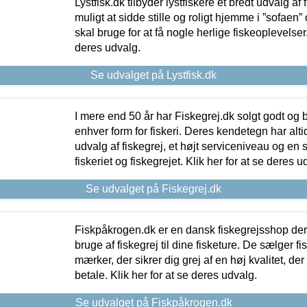
Lystfisk.dk tilbyder lystfiskere et bredt udvalg af
muligt at sidde stille og roligt hjemme i ”sofaen” 
skal bruge for at få nogle herlige fiskeoplevelser.
deres udvalg.
Se udvalget på Lystfisk.dk
I mere end 50 år har Fiskegrej.dk solgt godt og bil
enhver form for fiskeri. Deres kendetegn har al
udvalg af fiskegrej, et højt serviceniveau og en 
fiskeriet og fiskegrejet. Klik her for at se deres u
Se udvalget på Fiskegrej.dk
Fiskpåkrogen.dk er en dansk fiskegrejsshop der 
bruge af fiskegrej til dine fisketure. De sælger fi
mærker, der sikrer dig grej af en høj kvalitet, der 
betale. Klik her for at se deres udvalg.
Se udvalget på Fiskpåkrogen.dk