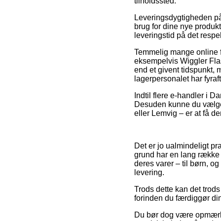
tilholdssted.
Leveringsdygtigheden på 
brug for dine nye produkt
leveringstid på det respe
Temmelig mange online f
eksempelvis Wiggler Fla
end et givent tidspunkt, m
lagerpersonalet har fyraf
Indtil flere e-handler i 
Desuden kunne du vælge d
eller Lemvig – er at få d
Det er jo ualmindeligt pra
grund har en lang række 
deres varer – til børn, o
levering.
Trods dette kan det trods
forinden du færdiggør di
Du bør dog være opmærksom