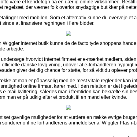
t ofte være et kendetegn på en uærlig online virksomhed. Bestill
f et regelsæt, der værner folk overfor snydagtige butikker på nettet
 betalinger med mobilen. Som et alternativ kunne du overveje et a
 i sinde at finansiere regningen i flere bidder.
 Wiggler internet butik kunne de de facto tyde shoppens handel
de arbejde.
 at undersøge hvorvidt internet firmaet er e-mærket medlem, siden
 officielle danske lovgivning, udover at e-forhandleren hyppigt r
esuden giver det dig chance for støtte, for så vidt du oplever pro
række at man er påpasselig med de mest vitale regler der kan inf
ttighed online firmaet kører med. I den relation er det ligelede
e-mail kvittering, således man i fremtiden kan bekræfte sin best
 man er på udkig efter et produkt til en mand eller kvinde.
ort set gavnlige muligheder for at vurdere en række øvrige bruge
du sonderer online forhandlerens anmeldelser af Wiggler Flash-