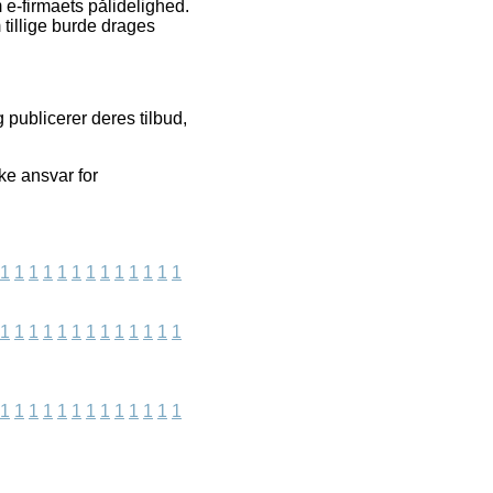
 e-firmaets pålidelighed.
m tillige burde drages
 publicerer deres tilbud,
ke ansvar for
1
1
1
1
1
1
1
1
1
1
1
1
1
1
1
1
1
1
1
1
1
1
1
1
1
1
1
1
1
1
1
1
1
1
1
1
1
1
1