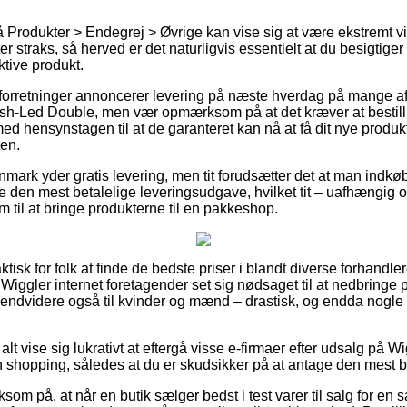
Produkter > Endegrej > Øvrige kan vise sig at være ekstremt vi
er straks, så herved er det naturligvis essentielt at du besigtig
ktive produkt.
orretninger annoncerer levering på næste hverdag på mange a
sh-Led Double, men vær opmærksom på at det kræver at bestilli
ed hensynstagen til at de garanteret kan nå at få dit nye produkt 
ten.
Danmark yder gratis levering, men tit forudsætter det at man indkø
en mest betalelige leveringsudgave, hvilket tit – uafhængig o
em til at bringe produkterne til en pakkeshop.
ktisk for folk at finde de bedste priser i blandt diverse forhandle
Wiggler internet foretagender set sig nødsaget til at nedbringe
g endvidere også til kvinder og mænd – drastisk, og endda nogle
 alt vise sig lukrativt at eftergå visse e-firmaer efter udsalg på
n shopping, således at du er skudsikker på at antage den mest be
 på, at når en butik sælger bedst i test varer til salg for en 