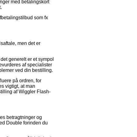
inger med betalingskort
.
fbetalingstilbud som fx
saftale, men det er
 det generelt er et sympol
evurderes af specialister
blemer ved din bestilling.
luere på ordren, for
s vigtigt, at man
illing af Wiggler Flash-
res betragtninger og
Led Double forinden du