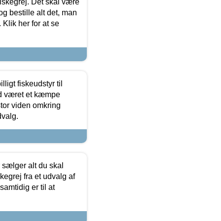
 fiskegrej. Det skal være
og bestille alt det, man
 Klik her for at se
ligt fiskeudstyr til
tid været et kæmpe
stor viden omkring
dvalg.
sælger alt du skal
skegrej fra et udvalg af
samtidig er til at