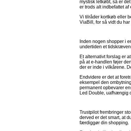
mystisk letkøbt, så er de
er trods alt indbefattet a
Vi tilråder kortkøb eller
ViaBill, for så vidt du har
Inden nogen shopper i en
undertiden et tidskræven
Et alternativt forslag er
på at e-handlen føjer den
der er inde i vilkårene. D
Endvidere er det at foret
eksempel den ombytningsre
permanent opbevarer ens 
Led Double, uafhængig om
Trustpilot frembringer st
derved er det smart, at 
færdiggør din shopping.