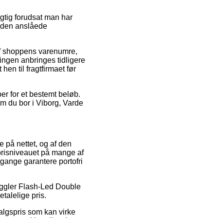
gtig forudsat man har
er den anslåede
f shoppens varenumre,
ngen anbringes tidligere
hen til fragtfirmaet før
ber for et bestemt beløb.
m du bor i Viborg, Varde
re på nettet, og af den
 prisniveauet på mange af
 gange garantere portofri
 Wiggler Flash-Led Double
talelige pris.
salgspris som kan virke