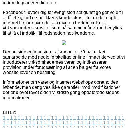
inden du placerer din ordre.
Facebook tilbyder dig for øvrigt stort set gunstige genveje til
at få et kig ind i e-butikkens kundefokus. Her er der nogle
internet firmaer hvor du kan give en bedømmelse af
virksomhedens service, som på samme måde kan benyttes
til at få et indblik i tilfredsheden hos kunderne.
Denne side er finansieret af annoncer. Vi har et tæt
samarbejde med nogle forskellige online firmaer derved at vi
introducerer virksomhedernes varer, og indkasserer
provision under forudsætning af at en bruger fra vores
website laver en bestilling.
Informationer om varer og internet webshops opretholdes
løbende, men der gives ikke garantier imod modifikationer
der er blevet lavet siden vi sidste gang opdaterede sidens
informationer.
BITLY:
1
1
1
1
1
1
1
1
1
1
1
1
1
1
1
1
1
1
1
1
1
1
1
1
1
1
1
1
1
1
1
1
1
1
1
1
1
1
1
1
1
1
1
1
1
1
1
1
1
1
1
1
1
1
1
1
1
1
1
1
1
1
1
1
1
1
1
1
1
1
1
1
1
1
1
1
1
1
1
1
1
1
1
1
1
1
1
1
1
1
1
1
1
1
1
1
1
1
1