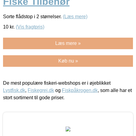
Fiske Tilbehør
Sorte flådstop i 2 størrelser.
(Læs mere)
10
kr.
(Vis fragtpris)
Læs mere »
Køb nu »
De mest populære fiskeri-webshops er i øjeblikket
Lystfisk.dk
,
Fiskegrej.dk
og
Fiskpåkrogen.dk
, som alle har et
stort sortiment til gode priser.