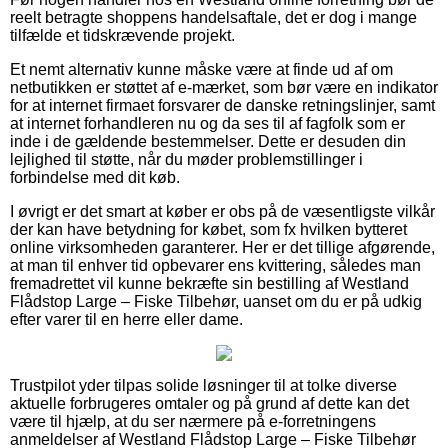
reelt betragte shoppens handelsaftale, det er dog i mange
tilfælde et tidskrævende projekt.
Et nemt alternativ kunne måske være at finde ud af om
netbutikken er støttet af e-mærket, som bør være en indikator
for at internet firmaet forsvarer de danske retningslinjer, samt
at internet forhandleren nu og da ses til af fagfolk som er
inde i de gældende bestemmelser. Dette er desuden din
lejlighed til støtte, når du møder problemstillinger i
forbindelse med dit køb.
I øvrigt er det smart at køber er obs på de væsentligste vilkår
der kan have betydning for købet, som fx hvilken bytteret
online virksomheden garanterer. Her er det tillige afgørende,
at man til enhver tid opbevarer ens kvittering, således man
fremadrettet vil kunne bekræfte sin bestilling af Westland
Flådstop Large – Fiske Tilbehør, uanset om du er på udkig
efter varer til en herre eller dame.
Trustpilot yder tilpas solide løsninger til at tolke diverse
aktuelle forbrugeres omtaler og på grund af dette kan det
være til hjælp, at du ser nærmere på e-forretningens
anmeldelser af Westland Flådstop Large – Fiske Tilbehør