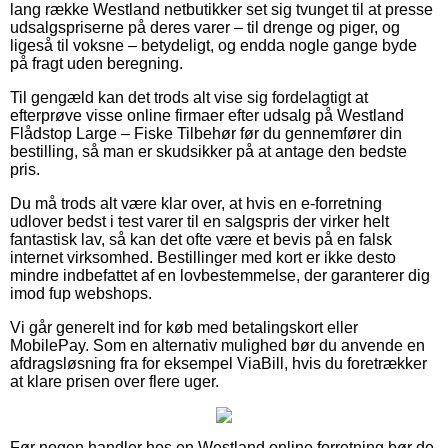
lang række Westland netbutikker set sig tvunget til at presse
udsalgspriserne på deres varer – til drenge og piger, og
ligeså til voksne – betydeligt, og endda nogle gange byde
på fragt uden beregning.
Til gengæld kan det trods alt vise sig fordelagtigt at
efterprøve visse online firmaer efter udsalg på Westland
Flådstop Large – Fiske Tilbehør før du gennemfører din
bestilling, så man er skudsikker på at antage den bedste
pris.
Du må trods alt være klar over, at hvis en e-forretning
udlover bedst i test varer til en salgspris der virker helt
fantastisk lav, så kan det ofte være et bevis på en falsk
internet virksomhed. Bestillinger med kort er ikke desto
mindre indbefattet af en lovbestemmelse, der garanterer dig
imod fup webshops.
Vi går generelt ind for køb med betalingskort eller
MobilePay. Som en alternativ mulighed bør du anvende en
afdragsløsning fra for eksempel ViaBill, hvis du foretrækker
at klare prisen over flere uger.
Før nogen handler hos en Westland online forretning bør de