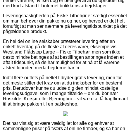
henter varerne, hvilket dog er betinget af at du opholder dig
med kort afstand til internet butikkens arbejdslager.
Leveringshastigheden på Fiske Tilbehør er særligt essentiel
om man behøver din pakke nu og her, og herved er det helt
fornuftigt at man ser nærmere på leveringstidspunktet på det
pågældende produkt.
En hel del online selskaber præsterer levering efter en
enkelt hverdag på de fleste af deres varer, eksempelvis
Westland Flådstop Large – Fiske Tilbehør, men som ikke
desto mindre betinges af at bestillingen anbringes inden et
aftalt tidspunkt, så de har mulighed for at nå at få varerne
afsted forinden medarbejderne har fri.
Indtil flere outlets på nettet tilbyder gratis levering, men for
det meste stiller det krav om at du indkøber for en bestemt
pris. Derudover kunne du udse dig den mindst kostelige
leveringsudgave, som i mange tilfælde – om du bor nær
Roskilde, Korsør eller Bjerringbro – vil være at få fragtfirmaet
til at bringe pakken til en pakkeshop.
Det har vist sig at være vældig let for alle og enhver at
sammenligne priser på tværs af online firmaer, og så har en