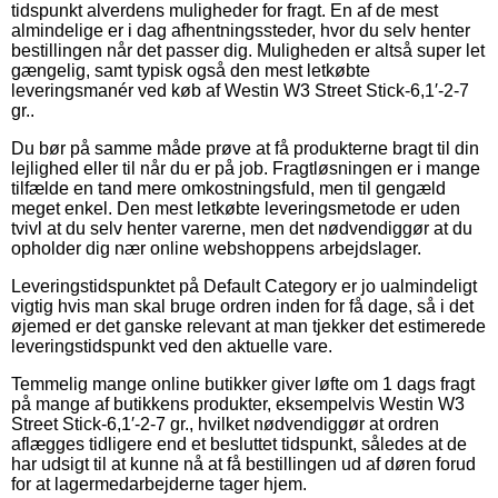
tidspunkt alverdens muligheder for fragt. En af de mest
almindelige er i dag afhentningssteder, hvor du selv henter
bestillingen når det passer dig. Muligheden er altså super let
gængelig, samt typisk også den mest letkøbte
leveringsmanér ved køb af Westin W3 Street Stick-6,1′-2-7
gr..
Du bør på samme måde prøve at få produkterne bragt til din
lejlighed eller til når du er på job. Fragtløsningen er i mange
tilfælde en tand mere omkostningsfuld, men til gengæld
meget enkel. Den mest letkøbte leveringsmetode er uden
tvivl at du selv henter varerne, men det nødvendiggør at du
opholder dig nær online webshoppens arbejdslager.
Leveringstidspunktet på Default Category er jo ualmindeligt
vigtig hvis man skal bruge ordren inden for få dage, så i det
øjemed er det ganske relevant at man tjekker det estimerede
leveringstidspunkt ved den aktuelle vare.
Temmelig mange online butikker giver løfte om 1 dags fragt
på mange af butikkens produkter, eksempelvis Westin W3
Street Stick-6,1′-2-7 gr., hvilket nødvendiggør at ordren
aflægges tidligere end et besluttet tidspunkt, således at de
har udsigt til at kunne nå at få bestillingen ud af døren forud
for at lagermedarbejderne tager hjem.