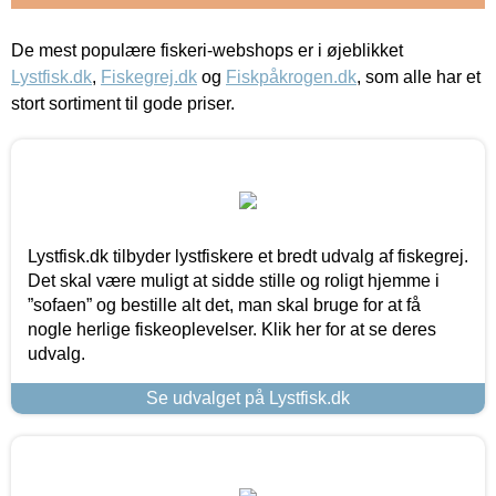
De mest populære fiskeri-webshops er i øjeblikket
Lystfisk.dk
,
Fiskegrej.dk
og
Fiskpåkrogen.dk
, som alle har et
stort sortiment til gode priser.
Lystfisk.dk tilbyder lystfiskere et bredt udvalg af fiskegrej.
Det skal være muligt at sidde stille og roligt hjemme i
”sofaen” og bestille alt det, man skal bruge for at få
nogle herlige fiskeoplevelser. Klik her for at se deres
udvalg.
Se udvalget på Lystfisk.dk