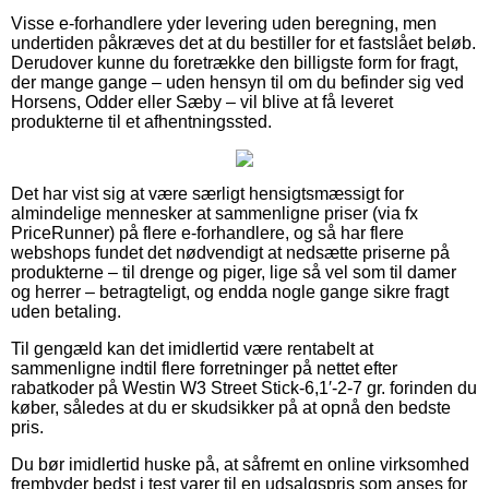
Visse e-forhandlere yder levering uden beregning, men
undertiden påkræves det at du bestiller for et fastslået beløb.
Derudover kunne du foretrække den billigste form for fragt,
der mange gange – uden hensyn til om du befinder sig ved
Horsens, Odder eller Sæby – vil blive at få leveret
produkterne til et afhentningssted.
Det har vist sig at være særligt hensigtsmæssigt for
almindelige mennesker at sammenligne priser (via fx
PriceRunner) på flere e-forhandlere, og så har flere
webshops fundet det nødvendigt at nedsætte priserne på
produkterne – til drenge og piger, lige så vel som til damer
og herrer – betragteligt, og endda nogle gange sikre fragt
uden betaling.
Til gengæld kan det imidlertid være rentabelt at
sammenligne indtil flere forretninger på nettet efter
rabatkoder på Westin W3 Street Stick-6,1′-2-7 gr. forinden du
køber, således at du er skudsikker på at opnå den bedste
pris.
Du bør imidlertid huske på, at såfremt en online virksomhed
frembyder bedst i test varer til en udsalgspris som anses for