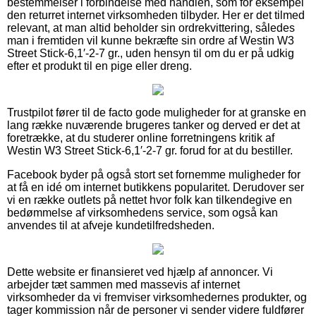
bestemmelser i forbindelse med handlen, som for eksempel
den returret internet virksomheden tilbyder. Her er det tilmed
relevant, at man altid beholder sin ordrekvittering, således
man i fremtiden vil kunne bekræfte sin ordre af Westin W3
Street Stick-6,1′-2-7 gr., uden hensyn til om du er på udkig
efter et produkt til en pige eller dreng.
Trustpilot fører til de facto gode muligheder for at granske en
lang række nuværende brugeres tanker og derved er det at
foretrække, at du studerer online forretningens kritik af
Westin W3 Street Stick-6,1′-2-7 gr. forud for at du bestiller.
Facebook byder på også stort set fornemme muligheder for
at få en idé om internet butikkens popularitet. Derudover ser
vi en række outlets på nettet hvor folk kan tilkendegive en
bedømmelse af virksomhedens service, som også kan
anvendes til at afveje kundetilfredsheden.
Dette website er finansieret ved hjælp af annoncer. Vi
arbejder tæt sammen med massevis af internet
virksomheder da vi fremviser virksomhedernes produkter, og
tager kommission når de personer vi sender videre fuldfører