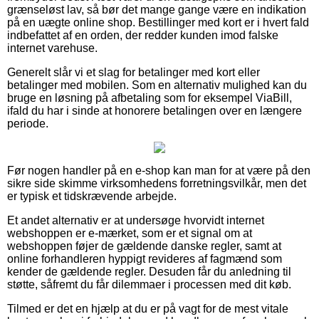
grænseløst lav, så bør det mange gange være en indikation
på en uægte online shop. Bestillinger med kort er i hvert fald
indbefattet af en orden, der redder kunden imod falske
internet varehuse.
Generelt slår vi et slag for betalinger med kort eller
betalinger med mobilen. Som en alternativ mulighed kan du
bruge en løsning på afbetaling som for eksempel ViaBill,
ifald du har i sinde at honorere betalingen over en længere
periode.
Før nogen handler på en e-shop kan man for at være på den
sikre side skimme virksomhedens forretningsvilkår, men det
er typisk et tidskrævende arbejde.
Et andet alternativ er at undersøge hvorvidt internet
webshoppen er e-mærket, som er et signal om at
webshoppen føjer de gældende danske regler, samt at
online forhandleren hyppigt revideres af fagmænd som
kender de gældende regler. Desuden får du anledning til
støtte, såfremt du får dilemmaer i processen med dit køb.
Tilmed er det en hjælp at du er på vagt for de mest vitale