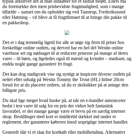
typisk afkræver det at man indkøber for et fastsat beløb. Ellers må
du foretrække den mest prisbevidste fragtmulighed, som i mange
tilfælde – uanset om du opholder sig ved Taastrup, Frederikssund
eller Hørning – vil blive at få fragtfirmaet til at bringe din pakke til
en pakkeshop.
Det er i dag temmelig ligetil for alle at søge sig frem til priser hos
forskellige online outlets, og derved har en hel del Westin online
varehuse set sig nødsaget til at reducere priserne på mange af deres
varer – til børn, og ligeledes også til mænd og kvinder – markant, og
endda nogle gange garantere fri fragt.
Det kan dog stadigvæk vise sig nyttigt at inspicere diverse outlets på
nettet efter udsalg på Westin Tommy the Trout (HL) Inline 20cm
forud for at du placerer ordren, så du er skråsikker på at antage den
billigste pris.
Du skal lige meget hvad huske på, at når en e-handler annoncerer
bedst i test varer til salg for en pris der virker helt fantastisk
favorabel, er det mange gange være et bevis på en uærlig internet
shop. Bestillinger med kort er imidlertid dækket ind under et
reglement, der garanterer køberen imod uoprigtige internet handler.
Generelt slår vi et slag for kortkøb eller mobilbetaling. Alternativt