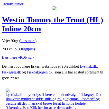
Trendy Junior
Westin Tommy the Trout (HL)
Inline 20cm
Vejer 90gr
(Læs mere)
209
kr.
(Vis fragtpris)
Læs mere »
Køb nu »
De mest populære fiskeri-webshops er i øjeblikket
Lystfisk.dk
,
Fiskegrej.dk
og
Fiskpåkrogen.dk
, som alle har et stort sortiment til
gode priser.
Lystfisk.dk tilbyder lystfiskere et bredt udvalg af fiskegrej. Det
skal være muligt at sidde stille og roligt hjemme i ”sofaen” og
bestille alt det, man skal bruge for at få nogle herlige
fiskeoplevelser. Klik her for at se deres udvalg.