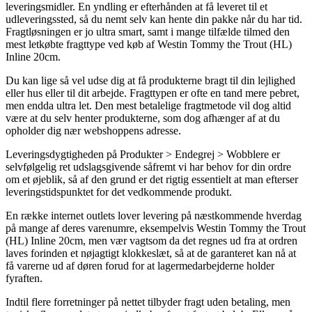
leveringsmidler. En yndling er efterhånden at få leveret til et
udleveringssted, så du nemt selv kan hente din pakke når du har tid.
Fragtløsningen er jo ultra smart, samt i mange tilfælde tilmed den
mest letkøbte fragttype ved køb af Westin Tommy the Trout (HL)
Inline 20cm.
Du kan lige så vel udse dig at få produkterne bragt til din lejlighed
eller hus eller til dit arbejde. Fragttypen er ofte en tand mere pebret,
men endda ultra let. Den mest betalelige fragtmetode vil dog altid
være at du selv henter produkterne, som dog afhænger af at du
opholder dig nær webshoppens adresse.
Leveringsdygtigheden på Produkter > Endegrej > Wobblere er
selvfølgelig ret udslagsgivende såfremt vi har behov for din ordre
om et øjeblik, så af den grund er det rigtig essentielt at man efterser
leveringstidspunktet for det vedkommende produkt.
En række internet outlets lover levering på næstkommende hverdag
på mange af deres varenumre, eksempelvis Westin Tommy the Trout
(HL) Inline 20cm, men vær vagtsom da det regnes ud fra at ordren
laves forinden et nøjagtigt klokkeslæt, så at de garanteret kan nå at
få varerne ud af døren forud for at lagermedarbejderne holder
fyraften.
Indtil flere forretninger på nettet tilbyder fragt uden betaling, men