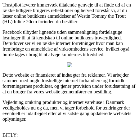
Trustpilot leverer immervæk tiltalende genveje til at finde ud af en
række tidligere brugeres reflektioner og herved foreslår vi, at du
læser online butikkens anmeldelser af Westin Tommy the Trout
(HL) Inline 20cm forinden du bestiller.
Facebook tilbyder lignende uden sammenligning fordelagtige
løsninger til at få kendskab til online butikkens troværdighed.
Derudover ser vi en række internet forretninger hvor man kan
frembringe en anmeldelse af virksomhedens service, hvilket også
burde tages i brug til at afveje kundernes tilfredshed.
Dette website er finansieret af indtægter fra reklamer. Vi arbejder
sammen med nogle forskellige internet forhandlere og formidler
forretningernes produkter, og tjener provision under forudsætning af
at en bruger fra vores website gennemfører en bestilling.
Vejledning omkring produkter og internet varehuse i Danmark
vedligeholdes nu og da, men vi tager forbehold for ændringer der
eventuelt er udarbejdet efter at vi sidste gang opdaterede websitets
oplysninger.
BITLY: