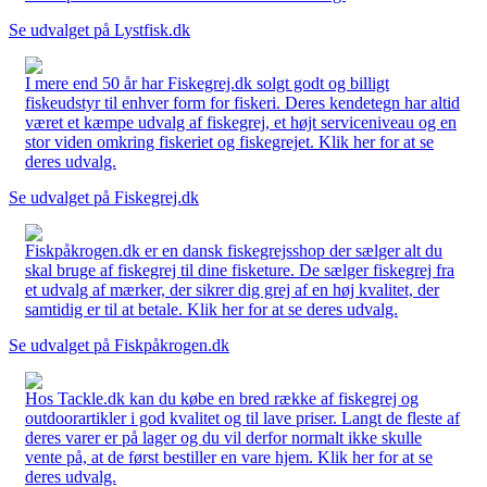
Se udvalget på Lystfisk.dk
I mere end 50 år har Fiskegrej.dk solgt godt og billigt
fiskeudstyr til enhver form for fiskeri. Deres kendetegn har altid
været et kæmpe udvalg af fiskegrej, et højt serviceniveau og en
stor viden omkring fiskeriet og fiskegrejet. Klik her for at se
deres udvalg.
Se udvalget på Fiskegrej.dk
Fiskpåkrogen.dk er en dansk fiskegrejsshop der sælger alt du
skal bruge af fiskegrej til dine fisketure. De sælger fiskegrej fra
et udvalg af mærker, der sikrer dig grej af en høj kvalitet, der
samtidig er til at betale. Klik her for at se deres udvalg.
Se udvalget på Fiskpåkrogen.dk
Hos Tackle.dk kan du købe en bred række af fiskegrej og
outdoorartikler i god kvalitet og til lave priser. Langt de fleste af
deres varer er på lager og du vil derfor normalt ikke skulle
vente på, at de først bestiller en vare hjem. Klik her for at se
deres udvalg.