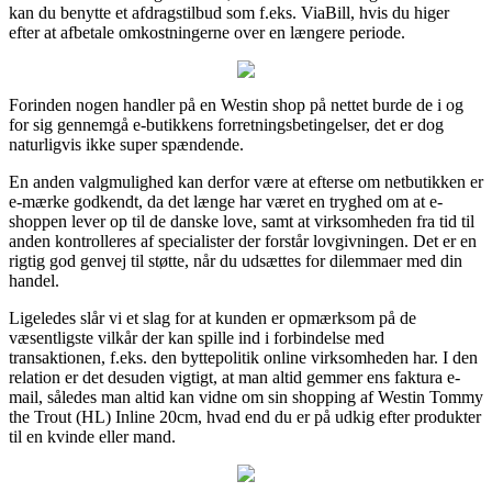
kan du benytte et afdragstilbud som f.eks. ViaBill, hvis du higer
efter at afbetale omkostningerne over en længere periode.
Forinden nogen handler på en Westin shop på nettet burde de i og
for sig gennemgå e-butikkens forretningsbetingelser, det er dog
naturligvis ikke super spændende.
En anden valgmulighed kan derfor være at efterse om netbutikken er
e-mærke godkendt, da det længe har været en tryghed om at e-
shoppen lever op til de danske love, samt at virksomheden fra tid til
anden kontrolleres af specialister der forstår lovgivningen. Det er en
rigtig god genvej til støtte, når du udsættes for dilemmaer med din
handel.
Ligeledes slår vi et slag for at kunden er opmærksom på de
væsentligste vilkår der kan spille ind i forbindelse med
transaktionen, f.eks. den byttepolitik online virksomheden har. I den
relation er det desuden vigtigt, at man altid gemmer ens faktura e-
mail, således man altid kan vidne om sin shopping af Westin Tommy
the Trout (HL) Inline 20cm, hvad end du er på udkig efter produkter
til en kvinde eller mand.