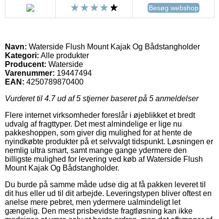
Besøg webshop
Navn:
Waterside Flush Mount Kajak Og Bådstangholder
Kategori:
Alle produkter
Producent:
Waterside
Varenummer:
19447494
EAN:
4250789870400
Vurderet til
4.7
ud af 5 stjerner baseret på
5
anmeldelser
Flere internet virksomheder foreslår i øjeblikket et bredt
udvalg af fragttyper. Det mest almindelige er lige nu
pakkeshoppen, som giver dig mulighed for at hente de
nyindkøbte produkter på et selvvalgt tidspunkt. Løsningen er
nemlig ultra smart, samt mange gange ydermere den
billigste mulighed for levering ved køb af Waterside Flush
Mount Kajak Og Bådstangholder.
Du burde på samme måde udse dig at få pakken leveret til
dit hus eller ud til dit arbejde. Leveringstypen bliver oftest en
anelse mere pebret, men ydermere ualmindeligt let
gængelig. Den mest prisbevidste fragtløsning kan ikke