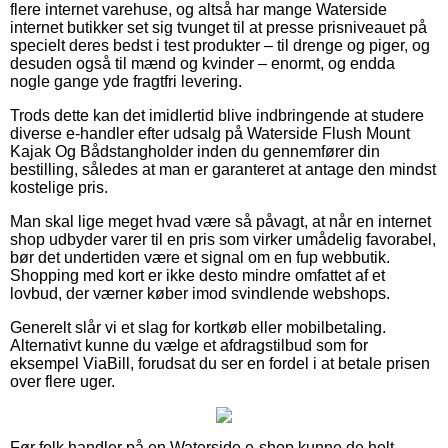
flere internet varehuse, og altså har mange Waterside
internet butikker set sig tvunget til at presse prisniveauet på
specielt deres bedst i test produkter – til drenge og piger, og
desuden også til mænd og kvinder – enormt, og endda
nogle gange yde fragtfri levering.
Trods dette kan det imidlertid blive indbringende at studere
diverse e-handler efter udsalg på Waterside Flush Mount
Kajak Og Bådstangholder inden du gennemfører din
bestilling, således at man er garanteret at antage den mindst
kostelige pris.
Man skal lige meget hvad være så påvagt, at når en internet
shop udbyder varer til en pris som virker umådelig favorabel,
bør det undertiden være et signal om en fup webbutik.
Shopping med kort er ikke desto mindre omfattet af et
lovbud, der værner køber imod svindlende webshops.
Generelt slår vi et slag for kortkøb eller mobilbetaling.
Alternativt kunne du vælge et afdragstilbud som for
eksempel ViaBill, forudsat du ser en fordel i at betale prisen
over flere uger.
Før folk handler på en Waterside e-shop kunne de helt