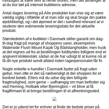
modsiges at være selv at hente ordren, men det afhænger af
at du bor tæt på internet butikkens adresse.
Antal dages levering på Alle produkter kan vise sig at være
vældig vigtig i tilfælde af at man står og skal bruge din pakke
øjeblikkeligt, og i det øjemed er det i sandhed relevant at vi
studerer den estimerede leveringsdato for det aktuelle
produkt.
Størstedelen af e-butikker i Danmark stiller garanti om dag-
til-dag fragt på mange af shoppens varer, eksempelvis
Waterside Flush Mount Kajak Og Bådstangholder, men husk
at det regnes ud fra at bestillingen fuldbyrdes tidligere end et
angivent klokkeslæt, sådan at de har udsigt til at kunne nå at
få dit nye produkt sendt afsted inden lagerpersonalet får fri.
Nogle enkelte e-handler i Danmark byder på fragt uden
gebyr, men ofte er det så nødvendigt at der shoppes for et
konkret beløb. Ellers må du udse dig den billigste
fragtmulighed, som gerne – uafhængig om man befinder sig
ved Herning, Holbæk eller Bjerringbro – vil blive at få
fragtfirmaet til at bringe bestillingen til et afhentningssted.
Det er jo yderst let for enhver at finde de bedste priser på