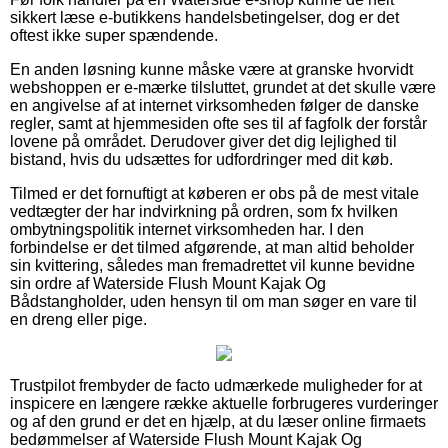
sikkert læse e-butikkens handelsbetingelser, dog er det
oftest ikke super spændende.
En anden løsning kunne måske være at granske hvorvidt
webshoppen er e-mærke tilsluttet, grundet at det skulle være
en angivelse af at internet virksomheden følger de danske
regler, samt at hjemmesiden ofte ses til af fagfolk der forstår
lovene på området. Derudover giver det dig lejlighed til
bistand, hvis du udsættes for udfordringer med dit køb.
Tilmed er det fornuftigt at køberen er obs på de mest vitale
vedtægter der har indvirkning på ordren, som fx hvilken
ombytningspolitik internet virksomheden har. I den
forbindelse er det tilmed afgørende, at man altid beholder
sin kvittering, således man fremadrettet vil kunne bevidne
sin ordre af Waterside Flush Mount Kajak Og
Bådstangholder, uden hensyn til om man søger en vare til
en dreng eller pige.
Trustpilot frembyder de facto udmærkede muligheder for at
inspicere en længere række aktuelle forbrugeres vurderinger
og af den grund er det en hjælp, at du læser online firmaets
bedømmelser af Waterside Flush Mount Kajak Og