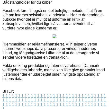
Bådstangholder før du køber.
Facebook fører til også en del belejlige metoder til at få en
idé om internet selskabets kundefokus. Her er der endda e-
butikker hvor det er muligt at udforme en kritik af
købsoplevelsen, hvilket lige så vel bør anvendes til at
vurdere hvor glade kunderne er.
Hjemmesiden er reklamefinansieret. Vi hjælper diverse
internet webshops da vi præsenterer virksomhedernes
tilbud, og får godtgørelse i tilfælde af at de besøgende vi
sender videre foretager en transaktion.
Fakta omkring produkter og internet varehuse i Danmark
vedligeholdes løbende, men vi kan ikke give garantier imod
justeringer der er udarbejdet siden nyligste opdatering af
sidens data.
BITLY:
1
1
1
1
1
1
1
1
1
1
1
1
1
1
1
1
1
1
1
1
1
1
1
1
1
1
1
1
1
1
1
1
1
1
1
1
1
1
1
1
1
1
1
1
1
1
1
1
1
1
1
1
1
1
1
1
1
1
1
1
1
1
1
1
1
1
1
1
1
1
1
1
1
1
1
1
1
1
1
1
1
1
1
1
1
1
1
1
1
1
1
1
1
1
1
1
1
1
1
1