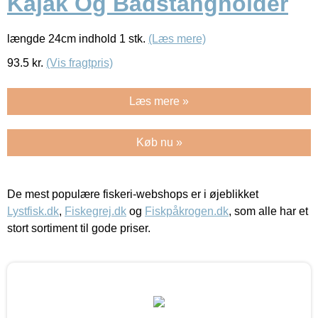
Kajak Og Bådstangholder
længde 24cm indhold 1 stk.
(Læs mere)
93.5
kr.
(Vis fragtpris)
Læs mere »
Køb nu »
De mest populære fiskeri-webshops er i øjeblikket
Lystfisk.dk
,
Fiskegrej.dk
og
Fiskpåkrogen.dk
, som alle har et
stort sortiment til gode priser.