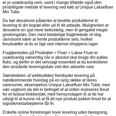
er jo usædvanlig nem, samt i mange tilfælde også den
prisbilligste metode til levering ved køb af Unique Laksefluer
Mix Tube.
Du bør derudover påtænke at bestille produkterne til
levering til din bopæl eller ud til dit arbejde. Muligheden er
desværre en sjat mere bekostelig, men til gengæld meget
gnidningsløs. Den mest betalelige fragtmetode vil dog
utvivlsomt være at hente produkterne selv, hvilket
forudsætter at du er lige ved internet shoppens lager.
Fragtperioden på Produkter > Fluer > Lakse Fluer er
usædvanlig væsentlig når vi absolut skal bruge din pakke
fluks, og derfor er det selvsagt essentielt at du kontrollerer
den anslåede leveringsdato ved den aktuelle vare.
Størstedelen af webbutikker frembyder levering på
næstkommende hverdag på en lang række af deres
varenumre, eksempelvis Unique Laksefluer Mix Tube, men
vær vagtsom da det er betinget af at orden realiseres forud
for et fastsat klokkeslæt, med hensynstagen til at de har
udsigt til at kunne nå at få dit nye produkt pakket forud for at
logistikmedarbejderne får fri.
Enkelte online forretninger lover levering uden beregning,