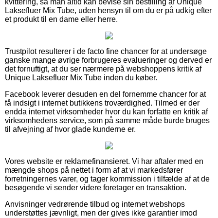
kvittering, så man altid kan bevise sin bestilling af Unique
Laksefluer Mix Tube, uden hensyn til om du er på udkig efter
et produkt til en dame eller herre.
Trustpilot resulterer i de facto fine chancer for at undersøge
ganske mange øvrige forbrugeres evalueringer og derved er
det fornuftigt, at du ser nærmere på webshoppens kritik af
Unique Laksefluer Mix Tube inden du køber.
Facebook leverer desuden en del fornemme chancer for at
få indsigt i internet butikkens troværdighed. Tilmed er der
endda internet virksomheder hvor du kan forfatte en kritik af
virksomhedens service, som på samme måde burde bruges
til afvejning af hvor glade kunderne er.
Vores website er reklamefinansieret. Vi har aftaler med en
mængde shops på nettet i form af at vi markedsfører
forretningernes varer, og tager kommission i tilfælde af at de
besøgende vi sender videre foretager en transaktion.
Anvisninger vedrørende tilbud og internet webshops
understøttes jævnligt, men der gives ikke garantier imod