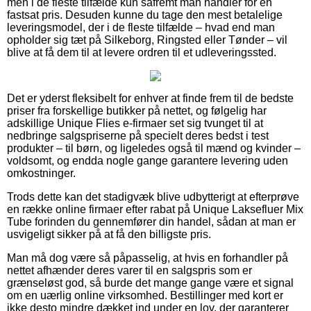
men i de fleste tilfælde kun såfremt man handler for en
fastsat pris. Desuden kunne du tage den mest betalelige
leveringsmodel, der i de fleste tilfælde – hvad end man
opholder sig tæt på Silkeborg, Ringsted eller Tønder – vil
blive at få dem til at levere ordren til et udleveringssted.
Det er yderst fleksibelt for enhver at finde frem til de bedste
priser fra forskellige butikker på nettet, og følgelig har
adskillige Unique Flies e-firmaer set sig tvunget til at
nedbringe salgspriserne på specielt deres bedst i test
produkter – til børn, og ligeledes også til mænd og kvinder –
voldsomt, og endda nogle gange garantere levering uden
omkostninger.
Trods dette kan det stadigvæk blive udbytterigt at efterprøve
en række online firmaer efter rabat på Unique Laksefluer Mix
Tube forinden du gennemfører din handel, sådan at man er
usvigeligt sikker på at få den billigste pris.
Man må dog være så påpasselig, at hvis en forhandler på
nettet afhænder deres varer til en salgspris som er
grænseløst god, så burde det mange gange være et signal
om en uærlig online virksomhed. Bestillinger med kort er
ikke desto mindre dækket ind under en lov, der garanterer