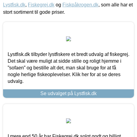
Lystfisk.dk
,
Fiskegrej.dk
og
Fiskpåkrogen.dk
, som alle har et
stort sortiment til gode priser.
Lystfisk.dk tilbyder lystfiskere et bredt udvalg af fiskegrej.
Det skal være muligt at sidde stille og roligt hjemme i
”sofaen” og bestille alt det, man skal bruge for at få
nogle herlige fiskeoplevelser. Klik her for at se deres
udvalg.
Se udvalget på Lystfisk.dk
I mere end 50 år har Fiskegrej.dk solgt godt og billigt