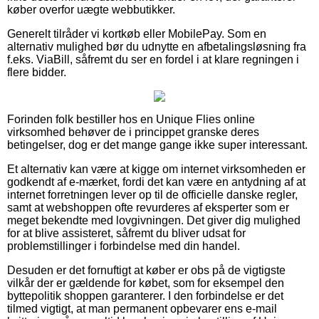
køber overfor uægte webbutikker.
Generelt tilråder vi kortkøb eller MobilePay. Som en
alternativ mulighed bør du udnytte en afbetalingsløsning fra
f.eks. ViaBill, såfremt du ser en fordel i at klare regningen i
flere bidder.
Forinden folk bestiller hos en Unique Flies online
virksomhed behøver de i princippet granske deres
betingelser, dog er det mange gange ikke super interessant.
Et alternativ kan være at kigge om internet virksomheden er
godkendt af e-mærket, fordi det kan være en antydning af at
internet forretningen lever op til de officielle danske regler,
samt at webshoppen ofte revurderes af eksperter som er
meget bekendte med lovgivningen. Det giver dig mulighed
for at blive assisteret, såfremt du bliver udsat for
problemstillinger i forbindelse med din handel.
Desuden er det fornuftigt at køber er obs på de vigtigste
vilkår der er gældende for købet, som for eksempel den
byttepolitik shoppen garanterer. I den forbindelse er det
tilmed vigtigt, at man permanent opbevarer ens e-mail