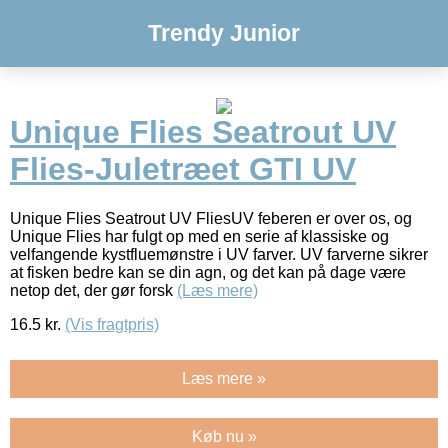
Trendy Junior
Unique Flies Seatrout UV
Flies-Juletræet GTI UV
Unique Flies Seatrout UV FliesUV feberen er over os, og
Unique Flies har fulgt op med en serie af klassiske og
velfangende kystfluemønstre i UV farver. UV farverne sikrer
at fisken bedre kan se din agn, og det kan på dage være
netop det, der gør forsk
(Læs mere)
16.5
kr.
(Vis fragtpris)
Læs mere »
Køb nu »