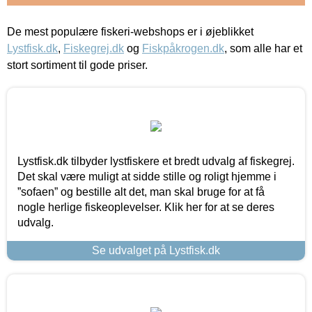
De mest populære fiskeri-webshops er i øjeblikket
Lystfisk.dk
,
Fiskegrej.dk
og
Fiskpåkrogen.dk
, som alle har et
stort sortiment til gode priser.
Lystfisk.dk tilbyder lystfiskere et bredt udvalg af fiskegrej.
Det skal være muligt at sidde stille og roligt hjemme i
”sofaen” og bestille alt det, man skal bruge for at få
nogle herlige fiskeoplevelser. Klik her for at se deres
udvalg.
Se udvalget på Lystfisk.dk