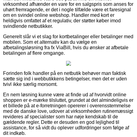
virksomhed afhænder en vare for en salgspris som anses for
uhørt fremragende, er det i nogle tilfælde være et faresignal
om en svindel online webshop. Handler med kort er
heldigvis omfattet af et regulativ, der støtter køber imod
svindlende netbutikker.
Generelt slår vi et slag for kortbetalinger eller betalinger med
mobilen. Som et alternativ kan du vælge en
afbetalingsløsning fra fx ViaBill, hvis du ønsker at afbetale
betalingen af flere omgange.
Forinden folk handler på en netbutik behøver man faktisk
sætte sig ind i webbutikkens betingelser, men det er uden
tvivl ikke særlig morsomt.
En nem løsning kunne være at finde ud af hvorvidt online
shoppen er e-mærke tilsluttet, grundet at det almindeligvis er
et billede på at e-forretningen opererer i overensstemmelse
med de danske love, udover at virksomheden rutinemæssigt
revideres af specialister som har nøje kendskab til de
gældende regler. Dette er desuden en god lejlighed til
assistance, for så vidt du oplever udfordringer som følge af
dit indkøb.