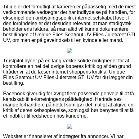
Tillige er det fornuftigt at køberen er påpasselig med de mest
vedkommende vedtægter der har indflydelse på handlen, for
eksempel den ombytningspolitik internet selskabet lover. I
den forbindelse er det desuden relevant, at man stadigvæk
beholder ens faktura, så man altid vil kunne dokumentere
bestillingen af Unique Flies Seatrout UV Flies-Juletræet GTI
UV, om man er på gaveindkøb til en kvinde eller mand.
Trustpilot byder på en lang række solide muligheder for at
kontrollere en hel del øvrige køberes kritik og af den grund
tilråder vi, at du læser internet shoppens kritik af Unique
Flies Seatrout UV Flies-Juletræet GTI UV før du lægger din
bestilling.
Facebook giver dig for øvrigt flere passende genveje til at få
kendskab til e-forretningens pålidelighed. Herinde ses
mange forhandlere på nettet som gør det muligt at afgive en
kritik af deres købsoplevelse, som også bør benyttes til at få
et indblik i tilfredsheden hos kunderne.
Websitet er finansieret af indtægter fra annoncer. Vi har