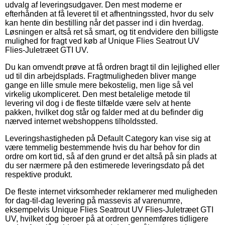
udvalg af leveringsudgaver. Den mest moderne er
efterhånden at få leveret til et afhentningssted, hvor du selv
kan hente din bestilling når det passer ind i din hverdag.
Løsningen er altså ret så smart, og tit endvidere den billigste
mulighed for fragt ved køb af Unique Flies Seatrout UV
Flies-Juletræet GTI UV.
Du kan omvendt prøve at få ordren bragt til din lejlighed eller
ud til din arbejdsplads. Fragtmuligheden bliver mange
gange en lille smule mere bekostelig, men lige så vel
virkelig ukompliceret. Den mest betalelige metode til
levering vil dog i de fleste tilfælde være selv at hente
pakken, hvilket dog står og falder med at du befinder dig
nærved internet webshoppens tilholdssted.
Leveringshastigheden på Default Category kan vise sig at
være temmelig bestemmende hvis du har behov for din
ordre om kort tid, så af den grund er det altså på sin plads at
du ser nærmere på den estimerede leveringsdato på det
respektive produkt.
De fleste internet virksomheder reklamerer med muligheden
for dag-til-dag levering på massevis af varenumre,
eksempelvis Unique Flies Seatrout UV Flies-Juletræet GTI
UV, hvilket dog beroer på at ordren gennemføres tidligere