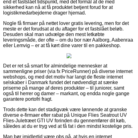
end et fastslået tidspunkt, med det formål at de med
sikkerhed kan nå at få produktet betjent forud for at
logistikmedarbejderne drager hjemad.
Nogle få firmaer på nettet lover gratis levering, men for det
meste er det forudsat at du aftager for et fastslået beløb.
Desuden skal man udvælge den mest letkøbte
leveringsmåde, der ofte – om du bor nær Aalborg, Aabenraa
eller Lemvig – er at få kørt dine varer til en pakkeshop.
Det er ret så smart for almindelige mennesker at
sammenligne priser (via fx PriceRunner) på diverse internet
webshops, og med det motiv har langt de fleste internet
selskaber i Danmark fundet det nødvendigt at sænke
priserne på mange af deres produkter – til juniorer, samt
også til herrer og damer – markant, og endda nogle gange
garantere portofri fragt.
Trods dette kan det stadigvæk være lønnende at granske
diverse e-firmaer efter rabat på Unique Flies Seatrout UV
Flies-Juletræet GTI UV forinden du gennemfører dit køb,
således at du er tryg ved at få fat i den mindst kostelige pris.
Man bør imidlertid være obs på, at hvis en internet