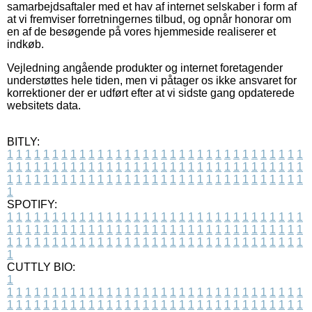
samarbejdsaftaler med et hav af internet selskaber i form af
at vi fremviser forretningernes tilbud, og opnår honorar om
en af de besøgende på vores hjemmeside realiserer et
indkøb.
Vejledning angående produkter og internet foretagender
understøttes hele tiden, men vi påtager os ikke ansvaret for
korrektioner der er udført efter at vi sidste gang opdaterede
websitets data.
BITLY:
1
1
1
1
1
1
1
1
1
1
1
1
1
1
1
1
1
1
1
1
1
1
1
1
1
1
1
1
1
1
1
1
1
1
1
1
1
1
1
1
1
1
1
1
1
1
1
1
1
1
1
1
1
1
1
1
1
1
1
1
1
1
1
1
1
1
1
1
1
1
1
1
1
1
1
1
1
1
1
1
1
1
1
1
1
1
1
1
1
1
1
1
1
1
1
1
1
1
1
1
SPOTIFY:
1
1
1
1
1
1
1
1
1
1
1
1
1
1
1
1
1
1
1
1
1
1
1
1
1
1
1
1
1
1
1
1
1
1
1
1
1
1
1
1
1
1
1
1
1
1
1
1
1
1
1
1
1
1
1
1
1
1
1
1
1
1
1
1
1
1
1
1
1
1
1
1
1
1
1
1
1
1
1
1
1
1
1
1
1
1
1
1
1
1
1
1
1
1
1
1
1
1
1
1
CUTTLY BIO:
1
1
1
1
1
1
1
1
1
1
1
1
1
1
1
1
1
1
1
1
1
1
1
1
1
1
1
1
1
1
1
1
1
1
1
1
1
1
1
1
1
1
1
1
1
1
1
1
1
1
1
1
1
1
1
1
1
1
1
1
1
1
1
1
1
1
1