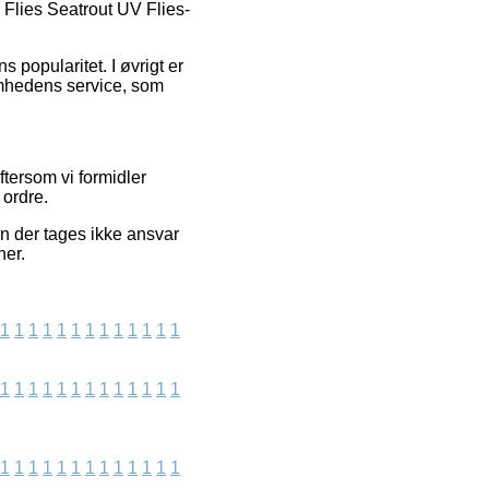
e Flies Seatrout UV Flies-
s popularitet. I øvrigt er
omhedens service, som
tersom vi formidler
 ordre.
n der tages ikke ansvar
ner.
1
1
1
1
1
1
1
1
1
1
1
1
1
1
1
1
1
1
1
1
1
1
1
1
1
1
1
1
1
1
1
1
1
1
1
1
1
1
1