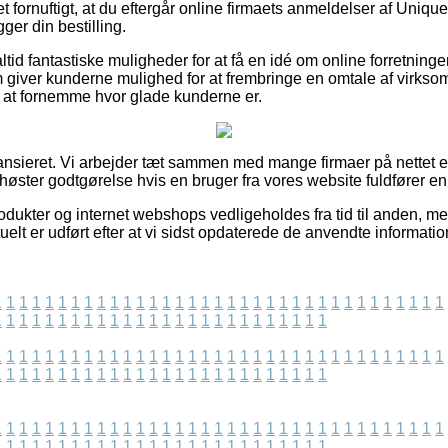
et fornuftigt, at du eftergår online firmaets anmeldelser af Uniqu
er din bestilling.
ltid fantastiske muligheder for at få en idé om online forretningen
giver kunderne mulighed for at frembringe en omtale af virks
il at fornemme hvor glade kunderne er.
ansieret. Vi arbejder tæt sammen med mange firmaer på nettet ef
høster godtgørelse hvis en bruger fra vores website fuldfører en
dukter og internet webshops vedligeholdes fra tid til anden, me
uelt er udført efter at vi sidst opdaterede de anvendte informatio
1
1
1
1
1
1
1
1
1
1
1
1
1
1
1
1
1
1
1
1
1
1
1
1
1
1
1
1
1
1
1
1
1
1
1
1
1
1
1
1
1
1
1
1
1
1
1
1
1
1
1
1
1
1
1
1
1
1
1
1
1
1
1
1
1
1
1
1
1
1
1
1
1
1
1
1
1
1
1
1
1
1
1
1
1
1
1
1
1
1
1
1
1
1
1
1
1
1
1
1
1
1
1
1
1
1
1
1
1
1
1
1
1
1
1
1
1
1
1
1
1
1
1
1
1
1
1
1
1
1
1
1
1
1
1
1
1
1
1
1
1
1
1
1
1
1
1
1
1
1
1
1
1
1
1
1
1
1
1
1
1
1
1
1
1
1
1
1
1
1
1
1
1
1
1
1
1
1
1
1
1
1
1