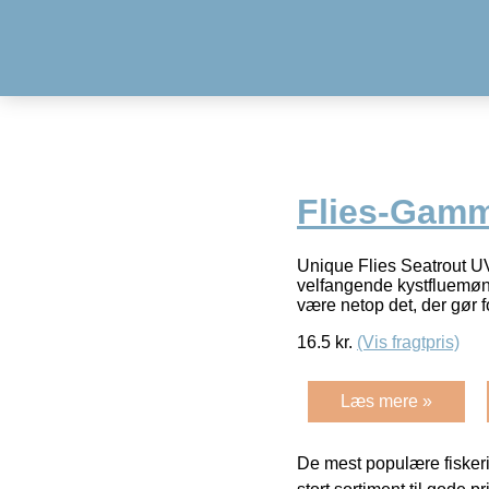
Flies-Gam
Unique Flies Seatrout UV
velfangende kystfluemøns
være netop det, der gør 
16.5
kr.
(Vis fragtpris)
Læs mere »
De mest populære fiskeri