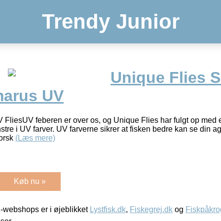
Trendy Junior
Unique Flies 
marus UV
 FliesUV feberen er over os, og Unique Flies har fulgt op med e
tre i UV farver. UV farverne sikrer at fisken bedre kan se din a
forsk
(Læs mere)
Køb nu »
-webshops er i øjeblikket
Lystfisk.dk
,
Fiskegrej.dk
og
Fiskpåkro