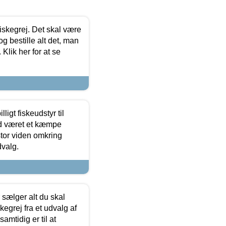
 fiskegrej. Det skal være
og bestille alt det, man
 Klik her for at se
ligt fiskeudstyr til
tid været et kæmpe
stor viden omkring
dvalg.
sælger alt du skal
skegrej fra et udvalg af
samtidig er til at