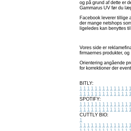
og på grund af dette er d
Gammarus UV før du lægg
Facebook leverer tillige a
der mange netshops som 
ligeledes kan benyttes t
Vores side er reklamefin
firmaernes produkter, og 
Orientering angående pro
for korrektioner der event
BITLY:
1
1
1
1
1
1
1
1
1
1
1
1
1
1
1
1
1
1
1
1
1
1
1
1
1
1
SPOTIFY:
1
1
1
1
1
1
1
1
1
1
1
1
1
1
1
1
1
1
1
1
1
1
1
1
1
1
CUTTLY BIO:
1
1
1
1
1
1
1
1
1
1
1
1
1
1
1
1
1
1
1
1
1
1
1
1
1
1
1