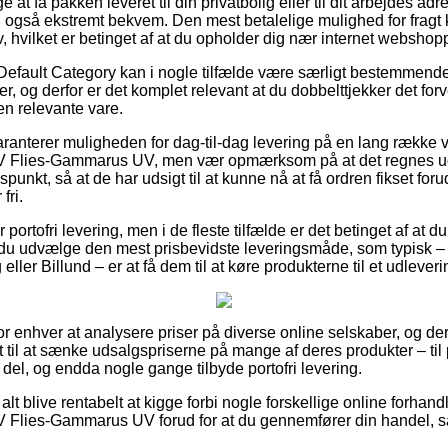
at få pakken leveret til din privatbolig eller til dit arbejdes ad
en også ekstremt bekvem. Den mest betalelige mulighed for fragt
v, hvilket er betinget af at du opholder dig nær internet websho
Default Category kan i nogle tilfælde være særligt bestemmende
r, og derfor er det komplet relevant at du dobbelttjekker det for
en relevante vare.
aranterer muligheden for dag-til-dag levering på en lang række 
V Flies-Gammarus UV, men vær opmærksom på at det regnes ud 
dspunkt, så at de har udsigt til at kunne nå at få ordren fikset forud
fri.
 portofri levering, men i de fleste tilfælde er det betinget af at 
du udvælge den mest prisbevidste leveringsmåde, som typisk –
eller Billund – er at få dem til at køre produkterne til et udlever
 for enhver at analysere priser på diverse online selskaber, og de
 til at sænke udsalgspriserne på mange af deres produkter – til
l del, og endda nogle gange tilbyde portofri levering.
alt blive rentabelt at kigge forbi nogle forskellige online forhand
 Flies-Gammarus UV forud for at du gennemfører din handel, så