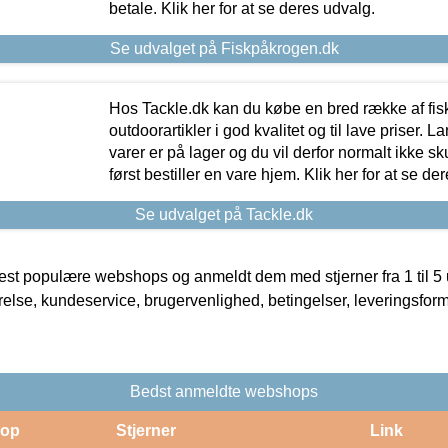
betale. Klik her for at se deres udvalg.
Se udvalget på Fiskpåkrogen.dk
Hos Tackle.dk kan du købe en bred række af fis
outdoorartikler i god kvalitet og til lave priser. L
varer er på lager og du vil derfor normalt ikke sk
først bestiller en vare hjem. Klik her for at se de
Se udvalget på Tackle.dk
t populære webshops og anmeldt dem med stjerner fra 1 til 5 ud
rrelse, kundeservice, brugervenlighed, betingelser, leveringsfor
Bedst anmeldte webshops
op
Stjerner
Link