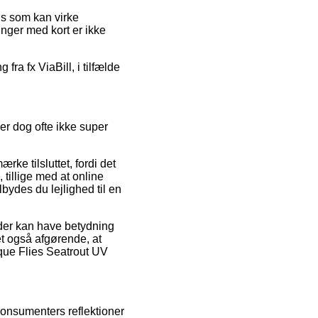
ris som kan virke
inger med kort er ikke
ra fx ViaBill, i tilfælde
er dog ofte ikke super
e tilsluttet, fordi det
 tillige med at online
bydes du lejlighed til en
 der kan have betydning
et også afgørende, at
ique Flies Seatrout UV
 konsumenters reflektioner