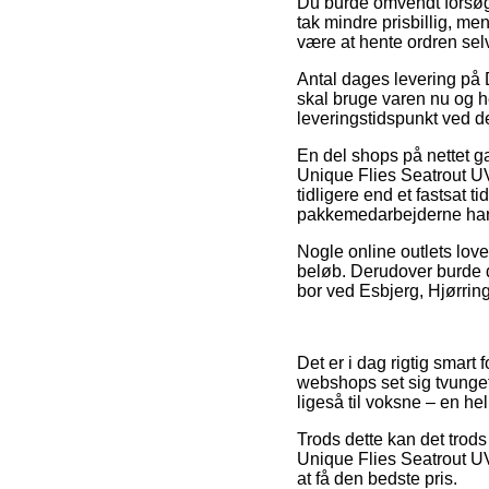
Du burde omvendt forsøge 
tak mindre prisbillig, m
være at hente ordren sel
Antal dages levering på 
skal bruge varen nu og he
leveringstidspunkt ved d
En del shops på nettet g
Unique Flies Seatrout U
tidligere end et fastsat ti
pakkemedarbejderne har 
Nogle online outlets lover
beløb. Derudover burde 
bor ved Esbjerg, Hjørring 
Det er i dag rigtig smart
webshops set sig tvunget
ligeså til voksne – en he
Trods dette kan det trods 
Unique Flies Seatrout UV
at få den bedste pris.