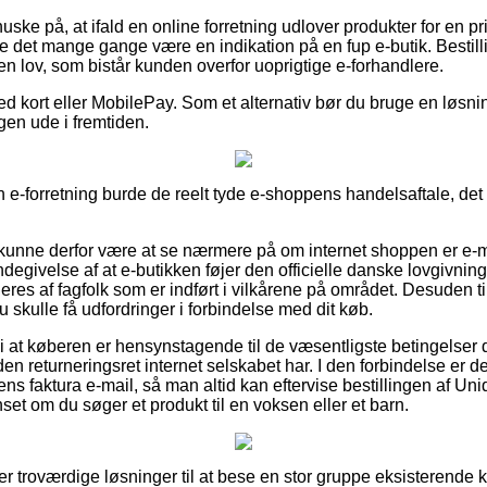
ske på, at ifald en online forretning udlover produkter for en p
ne det mange gange være en indikation på en fup e-butik. Bestill
en lov, som bistår kunden overfor uoprigtige e-forhandlere.
 kort eller MobilePay. Som et alternativ bør du bruge en løsning f
gen ude i fremtiden.
 e-forretning burde de reelt tyde e-shoppens handelsaftale, det 
nne derfor være at se nærmere på om internet shoppen er e-mærk
degivelse af at e-butikken føjer den officielle danske lovgivning,
eres af fagfolk som er indført i vilkårene på området. Desuden til
skulle få udfordringer i forbindelse med dit køb.
i at køberen er hensynstagende til de væsentligste betingelser
den returneringsret internet selskabet har. I den forbindelse er d
s faktura e-mail, så man altid kan eftervise bestillingen af Un
t om du søger et produkt til en voksen eller et barn.
uper troværdige løsninger til at bese en stor gruppe eksisterende