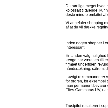
Du bør lige meget hvad hu
kolossalt tiltalende, kun
desto mindre omfattet af 
Vi anbefaler shopping med
af at du vil dække regnin
Inden nogen shopper i en
interessant.
En anden valgmulighed ku
længe har været en tilken
firmaet undertiden revurd
håndsrækning, såfremt du 
I øvrigt rekommanderer v
for ordren, for eksempel 
man permanent bevarer en
Flies-Gammarus UV, uanse
Trustpilot resulterer i s