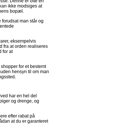
resse. Denne er ofte en
 kan ikke modsiges at
ppens bopæl.
 forudsat man står og
ventede
varer, eksempelvis
fra at orden realiseres
 for at
du shopper for et bestemt
 uden hensyn til om man
ingssted.
rved har en hel del
 piger og drenge, og
lere efter rabat på
dan at du er garanteret