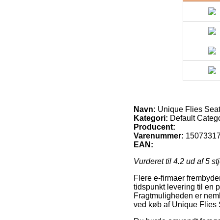
Navn:
Unique Flies Sea
Kategori:
Default Categ
Producent:
Varenummer:
1507331
EAN:
Vurderet til
4.2
ud af 5 st
Flere e-firmaer frembyde
tidspunkt levering til en 
Fragtmuligheden er nemli
ved køb af Unique Flies