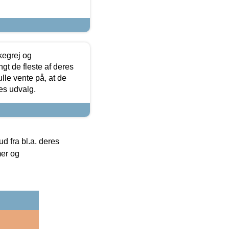
kegrej og
angt de fleste af deres
ulle vente på, at de
res udvalg.
 fra bl.a. deres
mer og