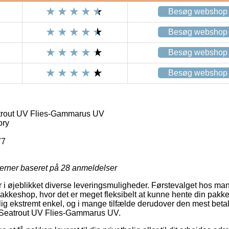
Besøg webshop
Besøg webshop
Besøg webshop
Besøg webshop
trout UV Flies-Gammarus UV
ory
77
jerner baseret på
28
anmeldelser
r i øjeblikket diverse leveringsmuligheder. Førstevalget hos m
pakkeshop, hvor det er meget fleksibelt at kunne hente din pakke nå
g ekstremt enkel, og i mange tilfælde derudover den mest betale
 Seatrout UV Flies-Gammarus UV.