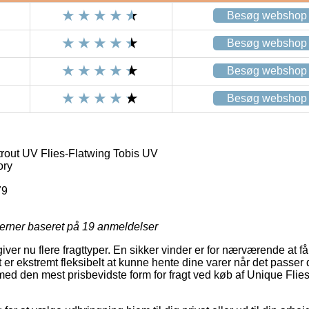
Besøg webshop
Besøg webshop
Besøg webshop
Besøg webshop
rout UV Flies-Flatwing Tobis UV
ory
79
jerner baseret på
19
anmeldelser
er nu flere fragttyper. En sikker vinder er for nærværende at få l
t er ekstremt fleksibelt at kunne hente dine varer når det passer
ilmed den mest prisbevidste form for fragt ved køb af Unique Flie