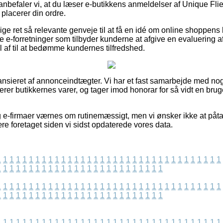
anbefaler vi, at du læser e-butikkens anmeldelser af Unique Fli
placerer din ordre.
ige ret så relevante genveje til at få en idé om online shoppens
e-forretninger som tilbyder kunderne at afgive en evaluering af 
el af til at bedømme kundernes tilfredshed.
nsieret af annonceindtægter. Vi har et fast samarbejde med nogl
cerer butikkernes varer, og tager imod honorar for så vidt en brug
e-firmaer værnes om rutinemæssigt, men vi ønsker ikke at påta
re foretaget siden vi sidst opdaterede vores data.
1
1
1
1
1
1
1
1
1
1
1
1
1
1
1
1
1
1
1
1
1
1
1
1
1
1
1
1
1
1
1
1
1
1
1
1
1
1
1
1
1
1
1
1
1
1
1
1
1
1
1
1
1
1
1
1
1
1
1
1
1
1
1
1
1
1
1
1
1
1
1
1
1
1
1
1
1
1
1
1
1
1
1
1
1
1
1
1
1
1
1
1
1
1
1
1
1
1
1
1
1
1
1
1
1
1
1
1
1
1
1
1
1
1
1
1
1
1
1
1
1
1
1
1
1
1
1
1
1
1
1
1
1
1
1
1
1
1
1
1
1
1
1
1
1
1
1
1
1
1
1
1
1
1
1
1
1