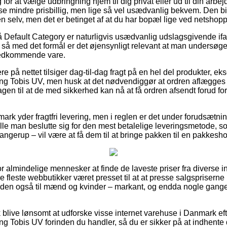
g for at vælge udbringning hjem til dig privat eller ud til din ar
se mindre prisbillig, men lige så vel usædvanlig bekvem. Den bil
en selv, men det er betinget af at du har bopæl lige ved netshop
Default Category er naturligvis usædvanlig udslagsgivende ifa
så med det formål er det øjensynligt relevant at man undersøg
vedkommende vare.
re på nettet tilsiger dag-til-dag fragt på en hel del produkter, 
ng Tobis UV, men husk at det nødvendiggør at ordren aflægges fo
gen til at de med sikkerhed kan nå at få ordren afsendt forud fo
nmark yder fragtfri levering, men i reglen er det under forudsætni
kulle man beslutte sig for den mest betalelige leveringsmetode, s
ngerup – vil være at få dem til at bringe pakken til en pakkesho
for almindelige mennesker at finde de laveste priser fra diverse in
e fleste webbutikker været presset til at at presse salgspriserne 
uden også til mænd og kvinder – markant, og endda nogle gange
 blive lønsomt at udforske visse internet varehuse i Danmark ef
g Tobis UV forinden du handler, så du er sikker på at indhente de