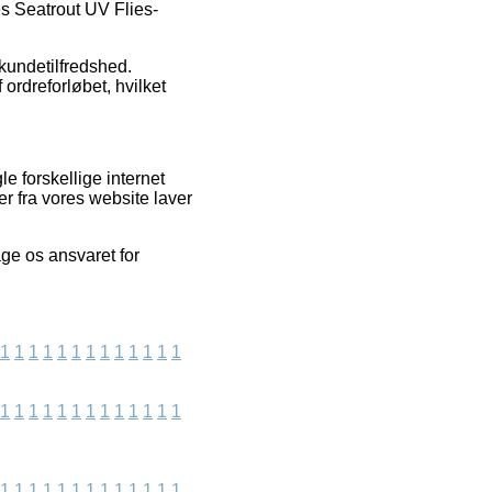
es Seatrout UV Flies-
 kundetilfredshed.
ordreforløbet, hvilket
e forskellige internet
er fra vores website laver
ge os ansvaret for
1
1
1
1
1
1
1
1
1
1
1
1
1
1
1
1
1
1
1
1
1
1
1
1
1
1
1
1
1
1
1
1
1
1
1
1
1
1
1