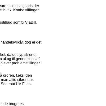
er til en salgspris der
t butik. Kortbestillinger
stilbud som fx ViaBill,
handelsvilkår, dog er det
ket, da det typisk er en
en af og til gennemses af
plever problemstillinger i
å ordren, f.eks. den
t man altid sikrer ens
 Seatrout UV Flies-
ærende brugeres