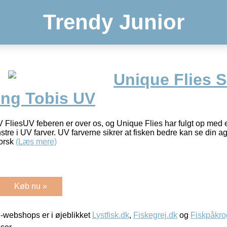
Trendy Junior
Unique Flies 
ing Tobis UV
 FliesUV feberen er over os, og Unique Flies har fulgt op med e
tre i UV farver. UV farverne sikrer at fisken bedre kan se din a
forsk
(Læs mere)
Køb nu »
-webshops er i øjeblikket
Lystfisk.dk
,
Fiskegrej.dk
og
Fiskpåkro