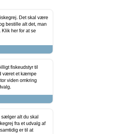
 fiskegrej. Det skal være
og bestille alt det, man
 Klik her for at se
ligt fiskeudstyr til
tid været et kæmpe
stor viden omkring
dvalg.
sælger alt du skal
skegrej fra et udvalg af
samtidig er til at