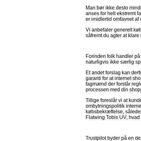
Man bør ikke desto mind
anses for helt ekstremt f
er imidlertid omfavnet af
Vi anbefaler generelt køb
såfremt du agter at klare
Forinden folk handler på
naturligvis ikke særlig 
Et andet forslag kan derf
garanti for at internet s
fagmænd der forstår regle
processen med din shop
Tillige foreslår vi at ku
ombytningspolitik internet
købsbekræftelse, således
Flatwing Tobis UV, hvad 
Trustpilot byder på en de