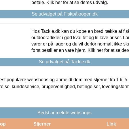
betale. Klik her for at se deres udvalg.
Se udvalget på Fiskpåkrogen.dk
Hos Tackle.dk kan du købe en bred række af fis
outdoorartikler i god kvalitet og til lave priser. L
varer er på lager og du vil derfor normalt ikke sk
først bestiller en vare hjem. Klik her for at se de
Se udvalget på Tackle.dk
t populære webshops og anmeldt dem med stjerner fra 1 til 5 ud
rrelse, kundeservice, brugervenlighed, betingelser, leveringsfor
Bedst anmeldte webshops
op
Stjerner
Link