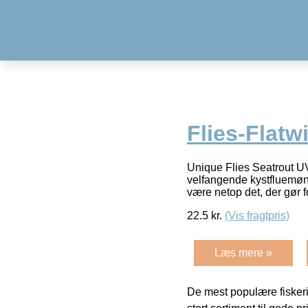
Flies-Flatw
Unique Flies Seatrout UV
velfangende kystfluemøns
være netop det, der gør 
22.5
kr.
(Vis fragtpris)
Læs mere »
De mest populære fiskeri