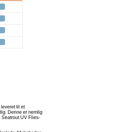
everet til et
 dig. Denne er nemlig
s Seatrout UV Flies-