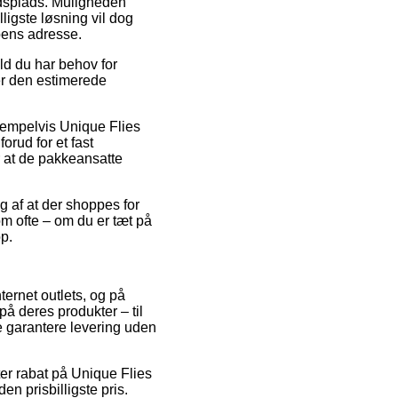
bejdsplads. Muligheden
ligste løsning vil dog
pens adresse.
ld du har behov for
er den estimerede
eksempelvis Unique Flies
rud for et fast
r at de pakkeansatte
ng af at der shoppes for
om ofte – om du er tæt på
p.
ternet outlets, og på
på deres produkter – til
 garantere levering uden
ter rabat på Unique Flies
n prisbilligste pris.