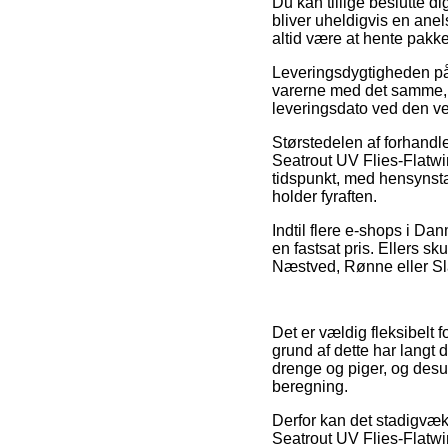
Du kan tillige beslutte di
bliver uheldigvis en anel
altid være at hente pakk
Leveringsdygtigheden på 
varerne med det samme, 
leveringsdato ved den 
Størstedelen af forhandle
Seatrout UV Flies-Flatwi
tidspunkt, med hensynsta
holder fyraften.
Indtil flere e-shops i Da
en fastsat pris. Ellers s
Næstved, Rønne eller Sla
Det er vældig fleksibelt 
grund af dette har langt d
drenge og piger, og des
beregning.
Derfor kan det stadigvæk
Seatrout UV Flies-Flatwin