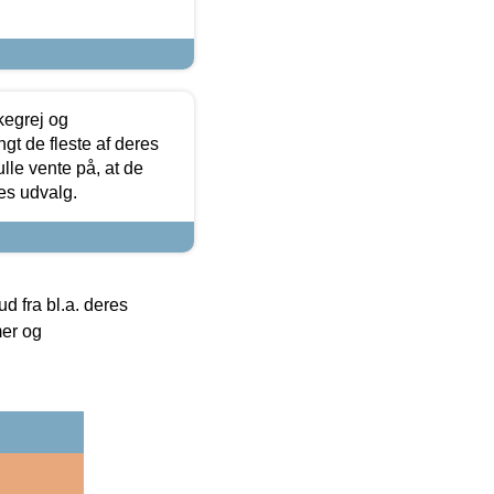
kegrej og
angt de fleste af deres
ulle vente på, at de
res udvalg.
 fra bl.a. deres
mer og