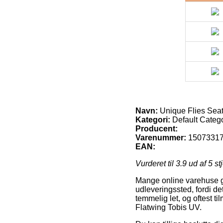
Navn:
Unique Flies Seat
Kategori:
Default Categ
Producent:
Varenummer:
1507331
EAN:
Vurderet til
3.9
ud af 5 st
Mange online varehuse giv
udleveringssted, fordi de
temmelig let, og oftest t
Flatwing Tobis UV.