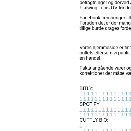
betragtninger og derved 
Flatwing Tobis UV før du 
Facebook frembringer till
Foruden det er der mange 
tillige burde drages ford
Vores hjemmeside er fina
outlets eftersom vi publi
en handel.
Fakta angående varer og 
korrektioner der måtte væ
BITLY:
1
1
1
1
1
1
1
1
1
1
1
1
1
1
1
1
1
1
1
1
1
1
1
1
1
1
SPOTIFY:
1
1
1
1
1
1
1
1
1
1
1
1
1
1
1
1
1
1
1
1
1
1
1
1
1
1
CUTTLY BIO:
1
1
1
1
1
1
1
1
1
1
1
1
1
1