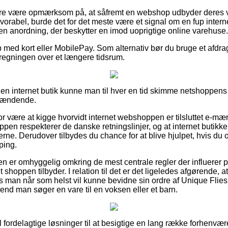
re være opmærksom på, at såfremt en webshop udbyder deres var
avorabel, burde det for det meste være et signal om en fup interne
 en anordning, der beskytter en imod uoprigtige online varehuse.
 med kort eller MobilePay. Som alternativ bør du bruge et afdrag
 regningen over et længere tidsrum.
 en internet butik kunne man til hver en tid skimme netshoppens 
spændende.
or være at kigge hvorvidt internet webshoppen er tilsluttet e-mær
hoppen respekterer de danske retningslinjer, og at internet butikk
rne. Derudover tilbydes du chance for at blive hjulpet, hvis du o
ping.
nden er omhyggelig omkring de mest centrale regler der influerer p
 shoppen tilbyder. I relation til det er det ligeledes afgørende, a
 man når som helst vil kunne bevidne sin ordre af Unique Flies
end man søger en vare til en voksen eller et barn.
l fordelagtige løsninger til at besigtige en lang række forhenv