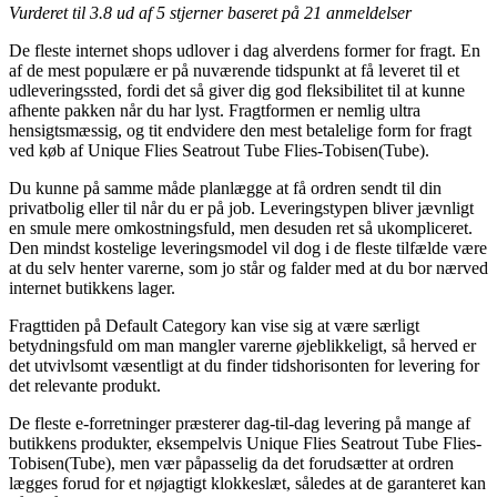
Vurderet til
3.8
ud af 5 stjerner baseret på
21
anmeldelser
De fleste internet shops udlover i dag alverdens former for fragt. En
af de mest populære er på nuværende tidspunkt at få leveret til et
udleveringssted, fordi det så giver dig god fleksibilitet til at kunne
afhente pakken når du har lyst. Fragtformen er nemlig ultra
hensigtsmæssig, og tit endvidere den mest betalelige form for fragt
ved køb af Unique Flies Seatrout Tube Flies-Tobisen(Tube).
Du kunne på samme måde planlægge at få ordren sendt til din
privatbolig eller til når du er på job. Leveringstypen bliver jævnligt
en smule mere omkostningsfuld, men desuden ret så ukompliceret.
Den mindst kostelige leveringsmodel vil dog i de fleste tilfælde være
at du selv henter varerne, som jo står og falder med at du bor nærved
internet butikkens lager.
Fragttiden på Default Category kan vise sig at være særligt
betydningsfuld om man mangler varerne øjeblikkeligt, så herved er
det utvivlsomt væsentligt at du finder tidshorisonten for levering for
det relevante produkt.
De fleste e-forretninger præsterer dag-til-dag levering på mange af
butikkens produkter, eksempelvis Unique Flies Seatrout Tube Flies-
Tobisen(Tube), men vær påpasselig da det forudsætter at ordren
lægges forud for et nøjagtigt klokkeslæt, således at de garanteret kan