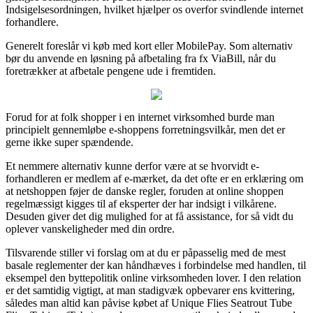
Indsigelsesordningen, hvilket hjælper os overfor svindlende internet
forhandlere.
Generelt foreslår vi køb med kort eller MobilePay. Som alternativ
bør du anvende en løsning på afbetaling fra fx ViaBill, når du
foretrækker at afbetale pengene ude i fremtiden.
Forud for at folk shopper i en internet virksomhed burde man
principielt gennemløbe e-shoppens forretningsvilkår, men det er
gerne ikke super spændende.
Et nemmere alternativ kunne derfor være at se hvorvidt e-
forhandleren er medlem af e-mærket, da det ofte er en erklæring om
at netshoppen føjer de danske regler, foruden at online shoppen
regelmæssigt kigges til af eksperter der har indsigt i vilkårene.
Desuden giver det dig mulighed for at få assistance, for så vidt du
oplever vanskeligheder med din ordre.
Tilsvarende stiller vi forslag om at du er påpasselig med de mest
basale reglementer der kan håndhæves i forbindelse med handlen, til
eksempel den byttepolitik online virksomheden lover. I den relation
er det samtidig vigtigt, at man stadigvæk opbevarer ens kvittering,
således man altid kan påvise købet af Unique Flies Seatrout Tube