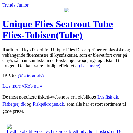
Trendy Junior
Unique Flies Seatrout Tube
Flies-Tobisen(Tube)
Rørfluer til kystfiskeri fra Unique Flies.Disse rørfluer er klassiske og
velfangende fluemønstre til kystfiskeriet, som er blevet ført over på
et rør, så man kan fiske med forskellige kroge, rigs og afstand til
krogen. Det kan være utroligt effektivt d
(Læs mere)
16.5
kr.
(Vis fragtpris)
Læs mere »
Køb nu »
De mest populære fiskeri-webshops er i øjeblikket
Lystfisk.dk
,
Fiskegrej.dk
og
Fiskpåkrogen.dk
, som alle har et stort sortiment til
gode priser.
Lystfisk.dk tilbyder lystfiskere et bredt udvalg af fiskegrej. Det