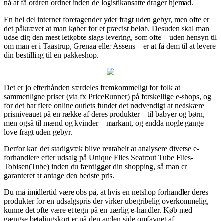
nå at få ordren ordnet inden de logistikansatte drager hjemad.
En hel del internet foretagender yder fragt uden gebyr, men ofte er
det påkrævet at man køber for et præcist beløb. Desuden skal man
udse dig den mest letkøbte slags levering, som ofte – uden hensyn til
om man er i Taastrup, Grenaa eller Assens – er at få dem til at levere
din bestilling til en pakkeshop.
Det er jo efterhånden særdeles fremkommeligt for folk at
sammenligne priser (via fx PriceRunner) på forskellige e-shops, og
for det har flere online outlets fundet det nødvendigt at nedskære
prisniveauet på en række af deres produkter – til babyer og børn,
men også til mænd og kvinder – markant, og endda nogle gange
love fragt uden gebyr.
Derfor kan det stadigvæk blive rentabelt at analysere diverse e-
forhandlere efter udsalg på Unique Flies Seatrout Tube Flies-
Tobisen(Tube) inden du færdiggør din shopping, så man er
garanteret at antage den bedste pris.
Du må imidlertid være obs på, at hvis en netshop forhandler deres
produkter for en udsalgspris der virker ubegribelig overkommelig,
kunne det ofte være et tegn på en uærlig e-handler. Køb med
gængse betalingskort er på den anden side omfavnet af