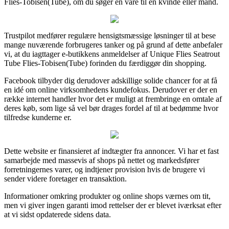
Flies-Tobisen(Tube), om du søger en vare til en kvinde eller mand.
Trustpilot medfører regulære hensigtsmæssige løsninger til at bese
mange nuværende forbrugeres tanker og på grund af dette anbefaler
vi, at du iagttager e-butikkens anmeldelser af Unique Flies Seatrout
Tube Flies-Tobisen(Tube) forinden du færdiggør din shopping.
Facebook tilbyder dig derudover adskillige solide chancer for at få
en idé om online virksomhedens kundefokus. Derudover er der en
række internet handler hvor det er muligt at frembringe en omtale af
deres køb, som lige så vel bør drages fordel af til at bedømme hvor
tilfredse kunderne er.
Dette website er finansieret af indtægter fra annoncer. Vi har et fast
samarbejde med massevis af shops på nettet og markedsfører
forretningernes varer, og indtjener provision hvis de brugere vi
sender videre foretager en transaktion.
Informationer omkring produkter og online shops værnes om tit,
men vi giver ingen garanti imod rettelser der er blevet iværksat efter
at vi sidst opdaterede sidens data.