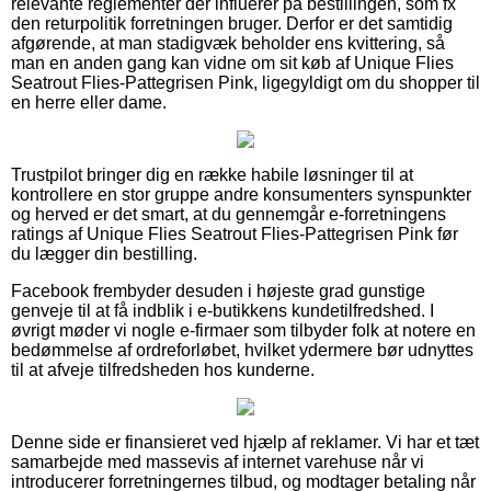
relevante reglementer der influerer på bestillingen, som fx
den returpolitik forretningen bruger. Derfor er det samtidig
afgørende, at man stadigvæk beholder ens kvittering, så
man en anden gang kan vidne om sit køb af Unique Flies
Seatrout Flies-Pattegrisen Pink, ligegyldigt om du shopper til
en herre eller dame.
Trustpilot bringer dig en række habile løsninger til at
kontrollere en stor gruppe andre konsumenters synspunkter
og herved er det smart, at du gennemgår e-forretningens
ratings af Unique Flies Seatrout Flies-Pattegrisen Pink før
du lægger din bestilling.
Facebook frembyder desuden i højeste grad gunstige
genveje til at få indblik i e-butikkens kundetilfredshed. I
øvrigt møder vi nogle e-firmaer som tilbyder folk at notere en
bedømmelse af ordreforløbet, hvilket ydermere bør udnyttes
til at afveje tilfredsheden hos kunderne.
Denne side er finansieret ved hjælp af reklamer. Vi har et tæt
samarbejde med massevis af internet varehuse når vi
introducerer forretningernes tilbud, og modtager betaling når