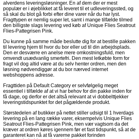
alverdens leveringsløsninger. En af dem der er mest
populær er i øjeblikket at få leveret til et udleveringssted, og
så skal du blot gå forbi efter dine varer når du har lyst.
Fragttypen er nemlig super let, samt i mange tilfælde tilmed
den billigste slags levering ved køb af Unique Flies Seatrout
Flies-Pattegrisen Pink.
Du kunne på samme måde beslutte dig for at bestille pakken
til levering hjem til hvor du bor eller ud til din arbejdsplads.
Den er desværre en anelse mere omkostningsfuld, men
omvendt usædvanlig smertefri. Den mest letkøbte form for
fragt vil dog altid være at du selv henter ordren, men den
løsning nødvendiggør at du bor nærved internet
webshoppens adresse.
Fragttiden på Default Category er selvfølgelig meget
essentiel i tilfælde af at vi har behov for din pakke inden for
få dage, og derfor er det altså relevant at vi dobbelttjekker
leveringstidspunktet for det pågældende produkt.
Størstedelen af butikker på nettet stiller udsigt til 1 hverdags
levering på en lang række varer, eksempelvis Unique Flies
Seatrout Flies-Pattegrisen Pink, men vær vagtsom da det
kræver at ordren køres igennem før et fast tidspunkt, så at de
garanteret kan nå at få varerne pakket forinden