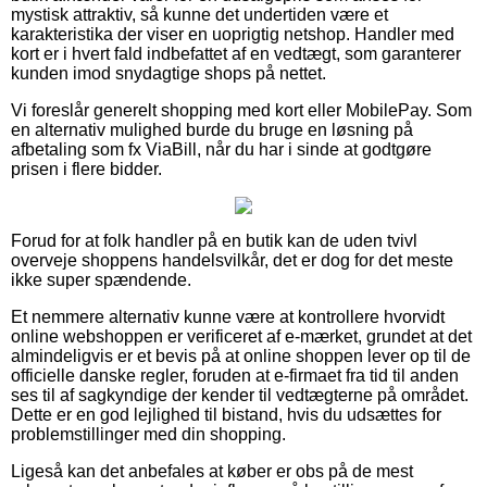
mystisk attraktiv, så kunne det undertiden være et
karakteristika der viser en uoprigtig netshop. Handler med
kort er i hvert fald indbefattet af en vedtægt, som garanterer
kunden imod snydagtige shops på nettet.
Vi foreslår generelt shopping med kort eller MobilePay. Som
en alternativ mulighed burde du bruge en løsning på
afbetaling som fx ViaBill, når du har i sinde at godtgøre
prisen i flere bidder.
Forud for at folk handler på en butik kan de uden tvivl
overveje shoppens handelsvilkår, det er dog for det meste
ikke super spændende.
Et nemmere alternativ kunne være at kontrollere hvorvidt
online webshoppen er verificeret af e-mærket, grundet at det
almindeligvis er et bevis på at online shoppen lever op til de
officielle danske regler, foruden at e-firmaet fra tid til anden
ses til af sagkyndige der kender til vedtægterne på området.
Dette er en god lejlighed til bistand, hvis du udsættes for
problemstillinger med din shopping.
Ligeså kan det anbefales at køber er obs på de mest