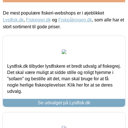
De mest populære fiskeri-webshops er i øjeblikket
Lystfisk.dk
,
Fiskegrej.dk
og
Fiskpåkrogen.dk
, som alle har et
stort sortiment til gode priser.
Lystfisk.dk tilbyder lystfiskere et bredt udvalg af fiskegrej.
Det skal være muligt at sidde stille og roligt hjemme i
”sofaen” og bestille alt det, man skal bruge for at få
nogle herlige fiskeoplevelser. Klik her for at se deres
udvalg.
Se udvalget på Lystfisk.dk