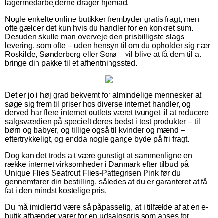
lagermedarbejderne drager hjemad.
Nogle enkelte online butikker frembyder gratis fragt, men
ofte gælder det kun hvis du handler for en konkret sum.
Desuden skulle man overveje den prisbilligste slags
levering, som ofte – uden hensyn til om du opholder sig nær
Roskilde, Sønderborg eller Sorø – vil blive at få dem til at
bringe din pakke til et afhentningssted.
Det er jo i høj grad bekvemt for almindelige mennesker at
søge sig frem til priser hos diverse internet handler, og
derved har flere internet outlets været tvunget til at reducere
salgsværdien på specielt deres bedst i test produkter – til
børn og babyer, og tillige også til kvinder og mænd –
eftertrykkeligt, og endda nogle gange byde på fri fragt.
Dog kan det trods alt være gunstigt at sammenligne en
række internet virksomheder i Danmark efter tilbud på
Unique Flies Seatrout Flies-Pattegrisen Pink før du
gennemfører din bestilling, således at du er garanteret at få
fat i den mindst kostelige pris.
Du må imidlertid være så påpasselig, at i tilfælde af at en e-
butik afhænder varer for en udsalgspris som anses for