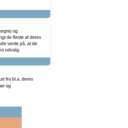
kegrej og
angt de fleste af deres
ulle vente på, at de
res udvalg.
 fra bl.a. deres
mer og