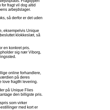
arbejdsplads. Fragttypen
r fragt vil dog altid
pens arbejdslager.
ks, så derfor er det uden
re, eksempelvis Unique
besluttet klokkeslæt, så
r en konkret pris.
opholder sig nær Viborg,
ringssted.
llige online forhandlere,
gsværdien på deres
love fragtfri levering.
der på Unique Flies
antage den billigste pris.
gspris som virker
tillinger med kort er