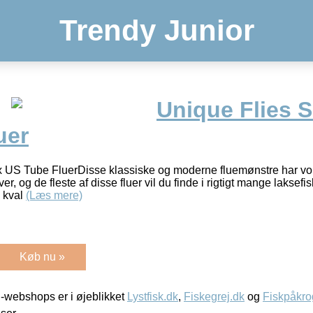
Trendy Junior
Unique Flies 
uer
 US Tube FluerDisse klassiske og moderne fluemønstre har v
, og de fleste af disse fluer vil du finde i rigtigt mange laksefi
j kval
(Læs mere)
Køb nu »
-webshops er i øjeblikket
Lystfisk.dk
,
Fiskegrej.dk
og
Fiskpåkro