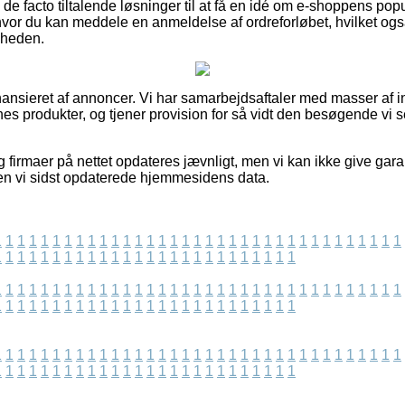
 facto tiltalende løsninger til at få en idé om e-shoppens popu
or du kan meddele en anmeldelse af ordreforløbet, hvilket også
dsheden.
nsieret af annoncer. Vi har samarbejdsaftaler med masser af int
rnes produkter, og tjener provision for så vidt den besøgende vi s
firmaer på nettet opdateres jævnligt, men vi kan ikke give garan
en vi sidst opdaterede hjemmesidens data.
1
1
1
1
1
1
1
1
1
1
1
1
1
1
1
1
1
1
1
1
1
1
1
1
1
1
1
1
1
1
1
1
1
1
1
1
1
1
1
1
1
1
1
1
1
1
1
1
1
1
1
1
1
1
1
1
1
1
1
1
1
1
1
1
1
1
1
1
1
1
1
1
1
1
1
1
1
1
1
1
1
1
1
1
1
1
1
1
1
1
1
1
1
1
1
1
1
1
1
1
1
1
1
1
1
1
1
1
1
1
1
1
1
1
1
1
1
1
1
1
1
1
1
1
1
1
1
1
1
1
1
1
1
1
1
1
1
1
1
1
1
1
1
1
1
1
1
1
1
1
1
1
1
1
1
1
1
1
1
1
1
1
1
1
1
1
1
1
1
1
1
1
1
1
1
1
1
1
1
1
1
1
1