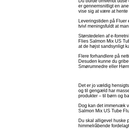
Du burde omvendt udse dig
er gennemsnitligt en anel
vise sig at være at hente
Leveringstiden på Fluer 
tvivl meningsfuldt at ma
Størstedelen af e-forret
Flies Salmon Mix US Tube 
at de højst sandsynligt k
Flere forhandlere på nett
Desuden kunne du gribe d
Smørumnedre eller Hørning
Det er jo vældig hensigts
og til gengæld har massev
produkter – til børn og ba
Dog kan det immervæk vis
Salmon Mix US Tube Fluer 
Du skal alligevel huske p
himmelråbende fordelagt