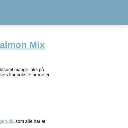
Salmon Mix
oldsomt mange laks på
skers flueboks. Fluerne er
gen.dk
, som alle har et