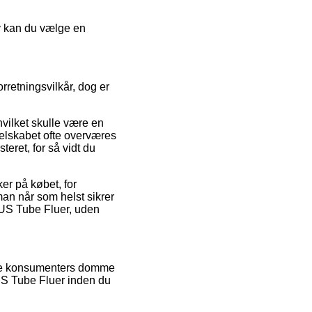
v kan du vælge en
retningsvilkår, dog er
vilket skulle være en
selskabet ofte overværes
teret, for så vidt du
er på købet, for
man når som helst sikrer
 US Tube Fluer, uden
rende konsumenters domme
 US Tube Fluer inden du