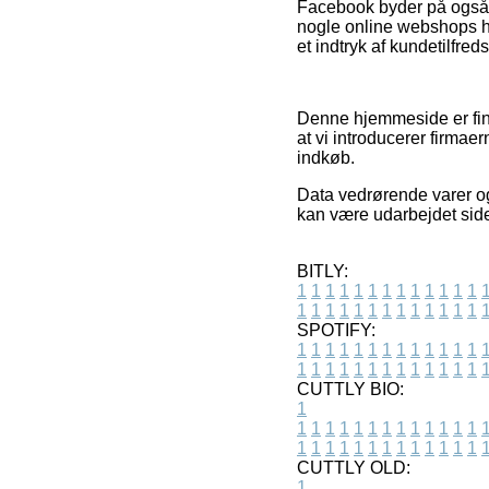
Facebook byder på også de
nogle online webshops hv
et indtryk af kundetilfre
Denne hjemmeside er fina
at vi introducerer firmae
indkøb.
Data vedrørende varer og 
kan være udarbejdet sid
BITLY:
1
1
1
1
1
1
1
1
1
1
1
1
1
1
1
1
1
1
1
1
1
1
1
1
1
1
SPOTIFY:
1
1
1
1
1
1
1
1
1
1
1
1
1
1
1
1
1
1
1
1
1
1
1
1
1
1
CUTTLY BIO:
1
1
1
1
1
1
1
1
1
1
1
1
1
1
1
1
1
1
1
1
1
1
1
1
1
1
1
CUTTLY OLD:
1