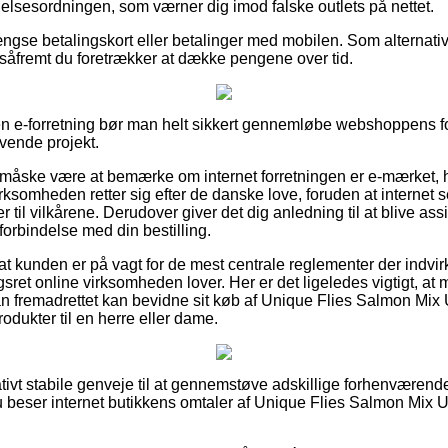
igelsesordningen, som værner dig imod falske outlets på nettet.
gse betalingskort eller betalinger med mobilen. Som alternati
l, såfremt du foretrækker at dække pengene over tid.
en e-forretning bør man helt sikkert gennemløbe webshoppens for
ævende projekt.
 måske være at bemærke om internet forretningen er e-mærket, h
rksomheden retter sig efter de danske love, foruden at internet 
il vilkårene. Derudover giver det dig anledning til at blive assis
forbindelse med din bestilling.
at kunden er på vagt for de mest centrale reglementer der indvirk
ret online virksomheden lover. Her er det ligeledes vigtigt, at 
an fremadrettet kan bevidne sit køb af Unique Flies Salmon Mix
odukter til en herre eller dame.
elativt stabile genveje til at gennemstøve adskillige forhenvæ
t du beser internet butikkens omtaler af Unique Flies Salmon Mix