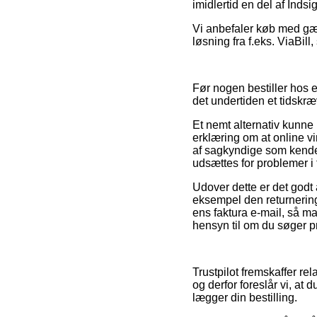
imidlertid en del af Inds
Vi anbefaler køb med gæn
løsning fra f.eks. ViaBil
Før nogen bestiller hos 
det undertiden et tidskr
Et nemt alternativ kunne
erklæring om at online vi
af sagkyndige som kender t
udsættes for problemer i 
Udover dette er det godt 
eksempel den returnerings
ens faktura e-mail, så m
hensyn til om du søger pr
Trustpilot fremskaffer r
og derfor foreslår vi, a
lægger din bestilling.