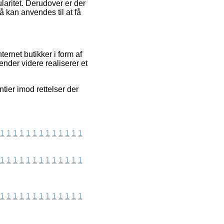
laritet. Derudover er der
 kan anvendes til at få
ernet butikker i form af
ender videre realiserer et
tier imod rettelser der
1
1
1
1
1
1
1
1
1
1
1
1
1
1
1
1
1
1
1
1
1
1
1
1
1
1
1
1
1
1
1
1
1
1
1
1
1
1
1