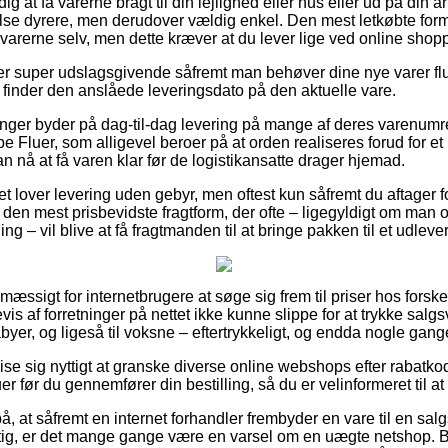
 at få varerne bragt til din lejlighed eller hus eller ud på din 
se dyrere, men derudover vældig enkel. Den mest letkøbte form fo
 varerne selv, men dette kræver at du lever lige ved online shop
er super udslagsgivende såfremt man behøver dine nye varer flu
n finder den anslåede leveringsdato på den aktuelle vare.
ninger byder på dag-til-dag levering på mange af deres varenum
Fluer, som alligevel beroer på at orden realiseres forud for et 
an nå at få varen klar før de logistikansatte drager hjemad.
et lover levering uden gebyr, men oftest kun såfremt du aftager fo
en mest prisbevidste fragtform, der ofte – ligegyldigt om man 
 – vil blive at få fragtmanden til at bringe pakken til et udleve
mæssigt for internetbrugere at søge sig frem til priser hos forske
is af forretninger på nettet ikke kunne slippe for at trykke sal
byer, og ligeså til voksne – eftertrykkeligt, og endda nogle gange 
e sig nyttigt at granske diverse online webshops efter rabatko
før du gennemfører din bestilling, så du er velinformeret til at 
å, at såfremt en internet forhandler frembyder en vare til en sal
ig, er det mange gange være en varsel om en uægte netshop. Bes