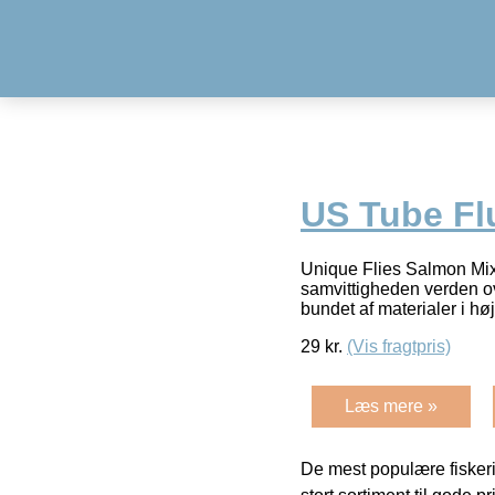
US Tube Fl
Unique Flies Salmon Mix
samvittigheden verden over
bundet af materialer i hø
29
kr.
(Vis fragtpris)
Læs mere »
De mest populære fiskeri