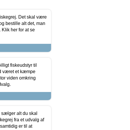
 fiskegrej. Det skal være
og bestille alt det, man
 Klik her for at se
ligt fiskeudstyr til
tid været et kæmpe
stor viden omkring
dvalg.
sælger alt du skal
skegrej fra et udvalg af
samtidig er til at