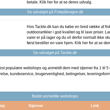
betale. Klik her for at se deres udvalg.
Se udvalget på Fiskpåkrogen.dk
Hos Tackle.dk kan du købe en bred række af fis
outdoorartikler i god kvalitet og til lave priser. L
varer er på lager og du vil derfor normalt ikke sk
først bestiller en vare hjem. Klik her for at se de
Se udvalget på Tackle.dk
t populære webshops og anmeldt dem med stjerner fra 1 til 5 ud
rrelse, kundeservice, brugervenlighed, betingelser, leveringsfor
Bedst anmeldte webshops
op
Stjerner
Link