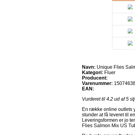
Navn:
Unique Flies Sal
Kategori:
Fluer
Producent:
Varenummer:
1507463
EAN:
Vurderet til
4.2
ud af 5 st
En række online outlets 
stunder at få leveret til
Leveringsformen er jo tem
Flies Salmon Mix US Tub