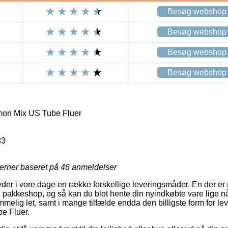
Besøg webshop
Besøg webshop
Besøg webshop
Besøg webshop
mon Mix US Tube Fluer
83
jerner baseret på
46
anmeldelser
yder i vore dage en række forskellige leveringsmåder. En der e
 en pakkeshop, og så kan du blot hente din nyindkøbte vare lige n
melig let, samt i mange tilfælde endda den billigste form for l
e Fluer.