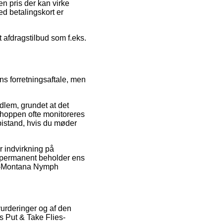
n pris der kan virke
ed betalingskort er
 afdragstilbud som f.eks.
s forretningsaftale, men
dlem, grundet at det
bshoppen ofte monitoreres
 bistand, hvis du møder
r indvirkning på
an permanent beholder ens
ies-Montana Nymph
vurderinger og af den
es Put & Take Flies-