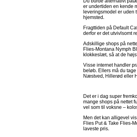
Du burde alternativt påtæn
er undertiden en kende m
leveringsmodel er uden tv
hjemsted.
Fragttiden på Default Cat
derfor er det utvivlsomt r
Adskillige shops på nette
Flies-Montana Nymph Blac
klokkeslæt, så at de højs
Visse internet handler pr
beløb. Ellers må du tage 
Næstved, Hillerød eller H
Det er i dag super fremko
mange shops på nettet fu
vel som til voksne – kol
Men det kan alligevel vis
Flies Put & Take Flies-M
laveste pris.