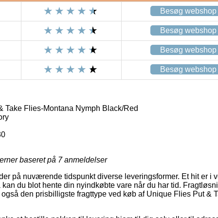
Besøg webshop
Besøg webshop
Besøg webshop
Besøg webshop
 & Take Flies-Montana Nymph Black/Red
ory
30
jerner baseret på
7
anmeldelser
der på nuværende tidspunkt diverse leveringsformer. Et hit er i vo
 kan du blot hente din nyindkøbte vare når du har tid. Fragtløsn
gså den prisbilligste fragttype ved køb af Unique Flies Put &