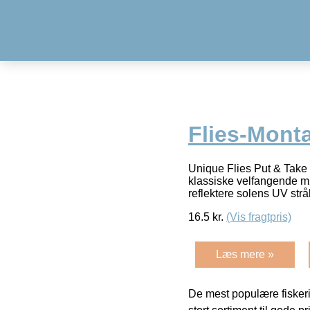
Flies-Mont
Unique Flies Put & Take Fl
klassiske velfangende møn
reflektere solens UV strå
16.5
kr.
(Vis fragtpris)
Læs mere »
De mest populære fiskeri