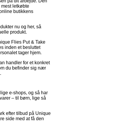
ssen på dit arbejde. Den
 mest letkøbte
 online butikkens
odukter nu og her, så
uelle produkt.
Unique Flies Put & Take
 inden et besluttet
ersonalet tager hjem.
an handler for et konkret
 om du befinder sig nær
.
llige e-shops, og så har
er – til børn, lige så
rk efter tilbud på Unique
re side med at få den