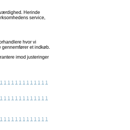
roværdighed. Herinde
virksomhedens service,
orhandlere hvor vi
e gennemfører et indkøb.
rantere imod justeringer
1
1
1
1
1
1
1
1
1
1
1
1
1
1
1
1
1
1
1
1
1
1
1
1
1
1
1
1
1
1
1
1
1
1
1
1
1
1
1