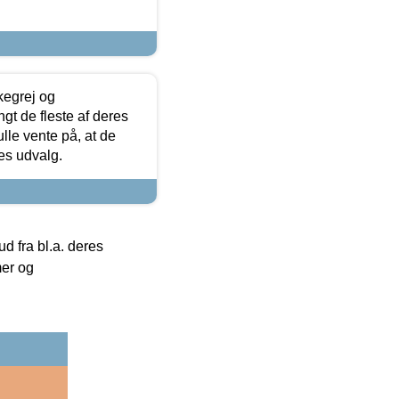
kegrej og
angt de fleste af deres
ulle vente på, at de
res udvalg.
 fra bl.a. deres
mer og