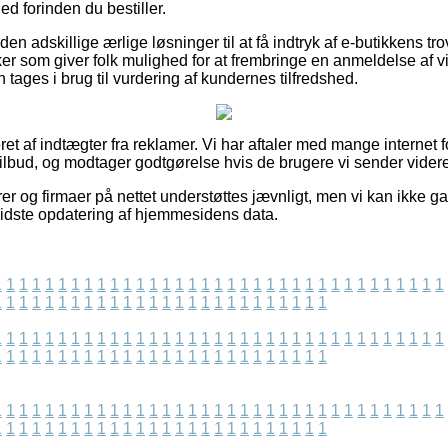
 forinden du bestiller.
n adskillige ærlige løsninger til at få indtryk af e-butikkens t
ker som giver folk mulighed for at frembringe en anmeldelse af 
ges i brug til vurdering af kundernes tilfredshed.
t af indtægter fra reklamer. Vi har aftaler med mange internet f
ilbud, og modtager godtgørelse hvis de brugere vi sender vider
r og firmaer på nettet understøttes jævnligt, men vi kan ikke ga
sidste opdatering af hjemmesidens data.
1
1
1
1
1
1
1
1
1
1
1
1
1
1
1
1
1
1
1
1
1
1
1
1
1
1
1
1
1
1
1
1
1
1
1
1
1
1
1
1
1
1
1
1
1
1
1
1
1
1
1
1
1
1
1
1
1
1
1
1
1
1
1
1
1
1
1
1
1
1
1
1
1
1
1
1
1
1
1
1
1
1
1
1
1
1
1
1
1
1
1
1
1
1
1
1
1
1
1
1
1
1
1
1
1
1
1
1
1
1
1
1
1
1
1
1
1
1
1
1
1
1
1
1
1
1
1
1
1
1
1
1
1
1
1
1
1
1
1
1
1
1
1
1
1
1
1
1
1
1
1
1
1
1
1
1
1
1
1
1
1
1
1
1
1
1
1
1
1
1
1
1
1
1
1
1
1
1
1
1
1
1
1