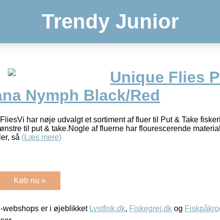
Trendy Junior
Unique Flies P
ana Nymph Black/Red
iesVi har nøje udvalgt et sortiment af fluer til Put & Take fiskeri
stre til put & take.Nogle af fluerne har flourescerende material
ler, så
(Læs mere)
Køb nu »
-webshops er i øjeblikket
Lystfisk.dk
,
Fiskegrej.dk
og
Fiskpåkro