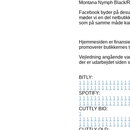
Montana Nymph Black/Red
Facebook byder på desude
møder vi en del netbutik
som på samme måde kan ta
Hjemmesiden er finansiere
promoverer butikkernes t
Vejledning angående vare
der er udarbejdet siden 
BITLY:
1
1
1
1
1
1
1
1
1
1
1
1
1
1
1
1
1
1
1
1
1
1
1
1
1
1
SPOTIFY:
1
1
1
1
1
1
1
1
1
1
1
1
1
1
1
1
1
1
1
1
1
1
1
1
1
1
CUTTLY BIO:
1
1
1
1
1
1
1
1
1
1
1
1
1
1
1
1
1
1
1
1
1
1
1
1
1
1
1
CUTTLY OLD: