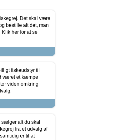
 fiskegrej. Det skal være
og bestille alt det, man
 Klik her for at se
ligt fiskeudstyr til
tid været et kæmpe
stor viden omkring
dvalg.
sælger alt du skal
skegrej fra et udvalg af
samtidig er til at