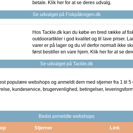
betale. Klik her for at se deres udvalg.
Se udvalget på Fiskpåkrogen.dk
Hos Tackle.dk kan du købe en bred række af fis
outdoorartikler i god kvalitet og til lave priser. L
varer er på lager og du vil derfor normalt ikke sk
først bestiller en vare hjem. Klik her for at se de
Se udvalget på Tackle.dk
t populære webshops og anmeldt dem med stjerner fra 1 til 5 ud
rrelse, kundeservice, brugervenlighed, betingelser, leveringsfor
Bedst anmeldte webshops
op
Stjerner
Link