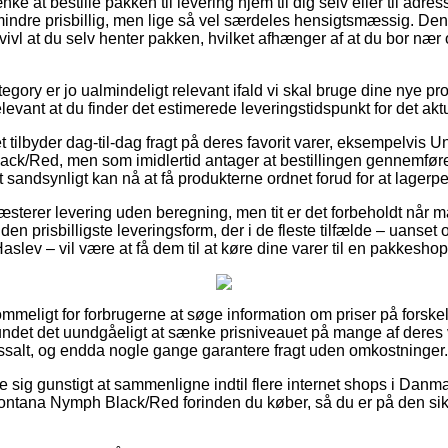
ke at bestille pakken til levering hjem til dig selv eller til adre
indre prisbillig, men lige så vel særdeles hensigtsmæssig. Den
ivl at du selv henter pakken, hvilket afhænger af at du bor nær
egory er jo ualmindeligt relevant ifald vi skal bruge dine nye pr
elevant at du finder det estimerede leveringstidspunkt for det akt
t tilbyder dag-til-dag fragt på deres favorit varer, eksempelvis 
k/Red, men som imidlertid antager at bestillingen gennemføres
t sandsynligt kan nå at få produkterne ordnet forud for at lagerp
æsterer levering uden beregning, men tit er det forbeholdt når m
den prisbilligste leveringsform, der i de fleste tilfælde – uanset
aslev – vil være at få dem til at køre dine varer til en pakkeshop
mmeligt for forbrugerne at søge information om priser på forske
ndet det uundgåeligt at sænke prisniveauet på mange af deres var
ossalt, og endda nogle gange garantere fragt uden omkostninger.
e sig gunstigt at sammenligne indtil flere internet shops i Danma
ontana Nymph Black/Red forinden du køber, så du er på den sik