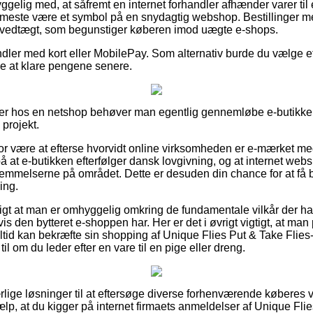
elig med, at såfremt en internet forhandler afhænder varer til e
et meste være et symbol på en snydagtig webshop. Bestillinger m
en vedtægt, som begunstiger køberen imod uægte e-shops.
ndler med kort eller MobilePay. Som alternativ burde du vælge et
nde at klare pengene senere.
ler hos en netshop behøver man egentlig gennemløbe e-butikken
 projekt.
r være at efterse hvorvidt online virksomheden er e-mærket me
på at e-butikken efterfølger dansk lovgivning, og at internet we
estemmelserne på området. Dette er desuden din chance for at få
ing.
ftigt at man er omhyggelig omkring de fundamentale vilkår der ha
s den bytteret e-shoppen har. Her er det i øvrigt vigtigt, at m
altid kan bekræfte sin shopping af Unique Flies Put & Take Fl
l om du leder efter en vare til en pige eller dreng.
 ærlige løsninger til at eftersøge diverse forhenværende køberes 
ælp, at du kigger på internet firmaets anmeldelser af Unique Fli