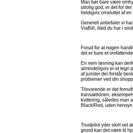
Man bør bare være omhygg
utrolig god, er det for d
heldigvis omsluttet af 
Generelt anbefaler vi ha
ViaBill, ifald du har i si
Forud for at nogen hand
det er bare et omfattende
En nem løsning kan derfo
almindeligvis er et tegn 
af jurister der forstår b
problemer ved din shopp
Tilsvarende er det fornu
transaktionen, eksempelvi
kvittering, således man 
Black/Red, uden hensyn ti
Trustpilot yder stort set
grund kan det være til hj