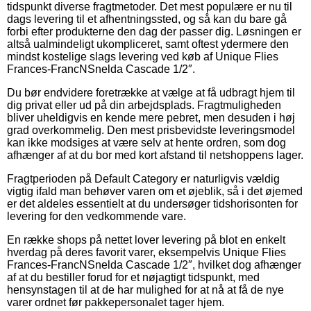
tidspunkt diverse fragtmetoder. Det mest populære er nu til
dags levering til et afhentningssted, og så kan du bare gå
forbi efter produkterne den dag der passer dig. Løsningen er
altså ualmindeligt ukompliceret, samt oftest ydermere den
mindst kostelige slags levering ved køb af Unique Flies
Frances-FrancNSnelda Cascade 1/2″.
Du bør endvidere foretrække at vælge at få udbragt hjem til
dig privat eller ud på din arbejdsplads. Fragtmuligheden
bliver uheldigvis en kende mere pebret, men desuden i høj
grad overkommelig. Den mest prisbevidste leveringsmodel
kan ikke modsiges at være selv at hente ordren, som dog
afhænger af at du bor med kort afstand til netshoppens lager.
Fragtperioden på Default Category er naturligvis vældig
vigtig ifald man behøver varen om et øjeblik, så i det øjemed
er det aldeles essentielt at du undersøger tidshorisonten for
levering for den vedkommende vare.
En række shops på nettet lover levering på blot en enkelt
hverdag på deres favorit varer, eksempelvis Unique Flies
Frances-FrancNSnelda Cascade 1/2″, hvilket dog afhænger
af at du bestiller forud for et nøjagtigt tidspunkt, med
hensynstagen til at de har mulighed for at nå at få de nye
varer ordnet før pakkepersonalet tager hjem.