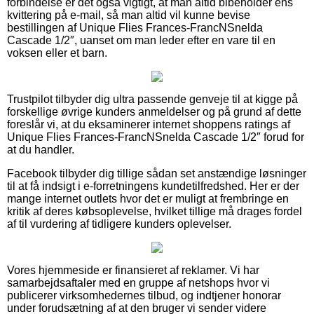
forbindelse er det også vigtigt, at man altid bibeholder ens
kvittering på e-mail, så man altid vil kunne bevise
bestillingen af Unique Flies Frances-FrancNSnelda
Cascade 1/2″, uanset om man leder efter en vare til en
voksen eller et barn.
Trustpilot tilbyder dig ultra passende genveje til at kigge på
forskellige øvrige kunders anmeldelser og på grund af dette
foreslår vi, at du eksaminerer internet shoppens ratings af
Unique Flies Frances-FrancNSnelda Cascade 1/2″ forud for
at du handler.
Facebook tilbyder dig tillige sådan set anstændige løsninger
til at få indsigt i e-forretningens kundetilfredshed. Her er der
mange internet outlets hvor det er muligt at frembringe en
kritik af deres købsoplevelse, hvilket tillige må drages fordel
af til vurdering af tidligere kunders oplevelser.
Vores hjemmeside er finansieret af reklamer. Vi har
samarbejdsaftaler med en gruppe af netshops hvor vi
publicerer virksomhedernes tilbud, og indtjener honorar
under forudsætning af at den bruger vi sender videre