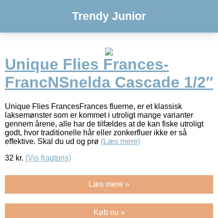
Trendy Junior
Unique Flies Frances-
FrancNSnelda Cascade 1/2″
Unique Flies FrancesFrances fluerne, er et klassisk
laksemønster som er kommet i utroligt mange varianter
gennem årene, alle har de tilfældes at de kan fiske utroligt
godt, hvor traditionelle hår eller zonkerfluer ikke er så
effektive. Skal du ud og prø
(Læs mere)
32
kr.
(Vis fragtpris)
Læs mere »
Køb nu »