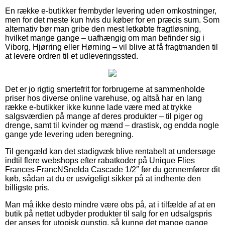
En række e-butikker frembyder levering uden omkostninger,
men for det meste kun hvis du køber for en præcis sum. Som
alternativ bør man gribe den mest letkøbte fragtløsning,
hvilket mange gange – uafhængig om man befinder sig i
Viborg, Hjørring eller Hørning – vil blive at få fragtmanden til
at levere ordren til et udleveringssted.
Det er jo rigtig smertefrit for forbrugerne at sammenholde
priser hos diverse online varehuse, og altså har en lang
række e-butikker ikke kunne lade være med at trykke
salgsværdien på mange af deres produkter – til piger og
drenge, samt til kvinder og mænd – drastisk, og endda nogle
gange yde levering uden beregning.
Til gengæld kan det stadigvæk blive rentabelt at undersøge
indtil flere webshops efter rabatkoder på Unique Flies
Frances-FrancNSnelda Cascade 1/2″ før du gennemfører dit
køb, sådan at du er usvigeligt sikker på at indhente den
billigste pris.
Man må ikke desto mindre være obs på, at i tilfælde af at en
butik på nettet udbyder produkter til salg for en udsalgspris
der anses for utopisk gunstig, så kunne det mange gange