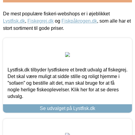
De mest populære fiskeri-webshops er i øjeblikket
Lystfisk.dk
,
Fiskegrej.dk
og
Fiskpåkrogen.dk
, som alle har et
stort sortiment til gode priser.
Lystfisk.dk tilbyder lystfiskere et bredt udvalg af fiskegrej.
Det skal være muligt at sidde stille og roligt hjemme i
”sofaen” og bestille alt det, man skal bruge for at få
nogle herlige fiskeoplevelser. Klik her for at se deres
udvalg.
Se udvalget på Lystfisk.dk