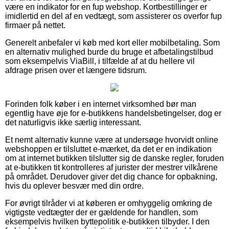
være en indikator for en fup webshop. Kortbestillinger er
imidlertid en del af en vedtægt, som assisterer os overfor fup
firmaer på nettet.
Generelt anbefaler vi køb med kort eller mobilbetaling. Som
en alternativ mulighed burde du bruge et afbetalingstilbud
som eksempelvis ViaBill, i tilfælde af at du hellere vil
afdrage prisen over et længere tidsrum.
Forinden folk køber i en internet virksomhed bør man
egentlig have øje for e-butikkens handelsbetingelser, dog er
det naturligvis ikke særlig interessant.
Et nemt alternativ kunne være at undersøge hvorvidt online
webshoppen er tilsluttet e-mærket, da det er en indikation
om at internet butikken tilslutter sig de danske regler, foruden
at e-butikken tit kontrolleres af jurister der mestrer vilkårene
på området. Derudover giver det dig chance for opbakning,
hvis du oplever besvær med din ordre.
For øvrigt tilråder vi at køberen er omhyggelig omkring de
vigtigste vedtægter der er gældende for handlen, som
eksempelvis hvilken byttepolitik e-butikken tilbyder. I den