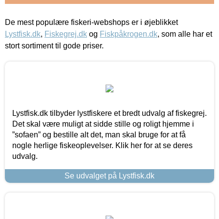
De mest populære fiskeri-webshops er i øjeblikket
Lystfisk.dk
,
Fiskegrej.dk
og
Fiskpåkrogen.dk
, som alle har et
stort sortiment til gode priser.
Lystfisk.dk tilbyder lystfiskere et bredt udvalg af fiskegrej.
Det skal være muligt at sidde stille og roligt hjemme i
”sofaen” og bestille alt det, man skal bruge for at få
nogle herlige fiskeoplevelser. Klik her for at se deres
udvalg.
Se udvalget på Lystfisk.dk