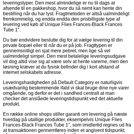
leveringstyper. Den mest almindelige er nu til dags at
afsende til en pakkeshop, hvor du så nemt kan hente din
bestilling når du har lyst. Fragtmetoden er altså ualmindeligt
fremkommelig, og endda endda den prisbilligste type af
levering ved køb af Unique Flies Frances-Black Frances
Tube 1″.
Du bør endvidere beslutte dig for at vælge levering til din
private bopæl eller til når du er på job. Fragttypen er
gennemsnitligt en sjat mere pebret, men lige så vel
ualmindeligt simpel. Den mest betalelige leveringsudgave
vil dog altid vise sig at være selv at hente varerne, men den
løsning kræver at du fysisk befinder dig i kort afstand af
internet selskabets adresse.
Leveringshastigheden på Default Category er naturligvis
usædvanlig bestemmende ifald vi skal bruge dine nye varer
omgående, og derfor er det i sandhed centralt at man
checker det anslåede leveringstidspunkt ved det aktuelle
produkt.
En række online shops stiller garanti om levering på næste
hverdag på utallige produkter, eksempelvis Unique Flies
Frances-Black Frances Tube 1″, som imidlertid regnes ud fra
at transaktionen gennemføres inden et angivent tidspunkt,