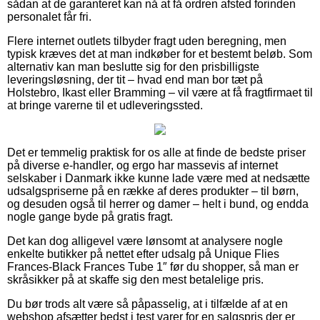
sådan at de garanteret kan nå at få ordren afsted forinden
personalet får fri.
Flere internet outlets tilbyder fragt uden beregning, men
typisk kræves det at man indkøber for et bestemt beløb. Som
alternativ kan man beslutte sig for den prisbilligste
leveringsløsning, der tit – hvad end man bor tæt på
Holstebro, Ikast eller Bramming – vil være at få fragtfirmaet til
at bringe varerne til et udleveringssted.
Det er temmelig praktisk for os alle at finde de bedste priser
på diverse e-handler, og ergo har massevis af internet
selskaber i Danmark ikke kunne lade være med at nedsætte
udsalgspriserne på en række af deres produkter – til børn,
og desuden også til herrer og damer – helt i bund, og endda
nogle gange byde på gratis fragt.
Det kan dog alligevel være lønsomt at analysere nogle
enkelte butikker på nettet efter udsalg på Unique Flies
Frances-Black Frances Tube 1″ før du shopper, så man er
skråsikker på at skaffe sig den mest betalelige pris.
Du bør trods alt være så påpasselig, at i tilfælde af at en
webshop afsætter bedst i test varer for en salgspris der er