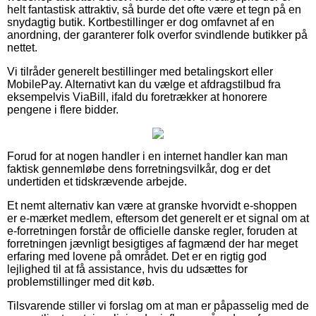
helt fantastisk attraktiv, så burde det ofte være et tegn på en
snydagtig butik. Kortbestillinger er dog omfavnet af en
anordning, der garanterer folk overfor svindlende butikker på
nettet.
Vi tilråder generelt bestillinger med betalingskort eller
MobilePay. Alternativt kan du vælge et afdragstilbud fra
eksempelvis ViaBill, ifald du foretrækker at honorere
pengene i flere bidder.
Forud for at nogen handler i en internet handler kan man
faktisk gennemløbe dens forretningsvilkår, dog er det
undertiden et tidskrævende arbejde.
Et nemt alternativ kan være at granske hvorvidt e-shoppen
er e-mærket medlem, eftersom det generelt er et signal om at
e-forretningen forstår de officielle danske regler, foruden at
forretningen jævnligt besigtiges af fagmænd der har meget
erfaring med lovene på området. Det er en rigtig god
lejlighed til at få assistance, hvis du udsættes for
problemstillinger med dit køb.
Tilsvarende stiller vi forslag om at man er påpasselig med de