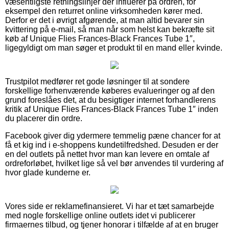
væsentligste retningslinjer der influerer på ordren, for
eksempel den returret online virksomheden kører med.
Derfor er det i øvrigt afgørende, at man altid bevarer sin
kvittering på e-mail, så man når som helst kan bekræfte sit
køb af Unique Flies Frances-Black Frances Tube 1″,
ligegyldigt om man søger et produkt til en mand eller kvinde.
Trustpilot medfører ret gode løsninger til at sondere
forskellige forhenværende køberes evalueringer og af den
grund foreslåes det, at du besigtiger internet forhandlerens
kritik af Unique Flies Frances-Black Frances Tube 1″ inden
du placerer din ordre.
Facebook giver dig ydermere temmelig pæne chancer for at
få et kig ind i e-shoppens kundetilfredshed. Desuden er der
en del outlets på nettet hvor man kan levere en omtale af
ordreforløbet, hvilket lige så vel bør anvendes til vurdering af
hvor glade kunderne er.
Vores side er reklamefinansieret. Vi har et tæt samarbejde
med nogle forskellige online outlets idet vi publicerer
firmaernes tilbud, og tjener honorar i tilfælde af at en bruger