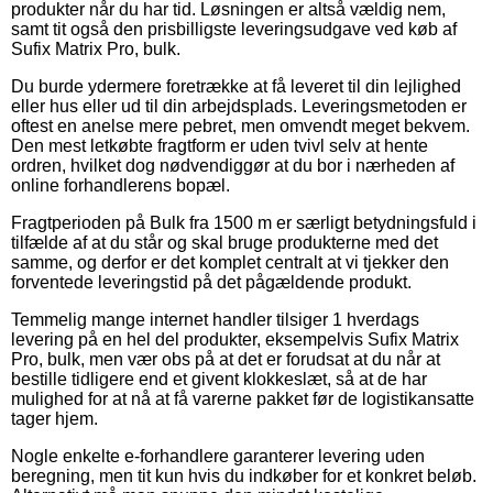
produkter når du har tid. Løsningen er altså vældig nem,
samt tit også den prisbilligste leveringsudgave ved køb af
Sufix Matrix Pro, bulk.
Du burde ydermere foretrække at få leveret til din lejlighed
eller hus eller ud til din arbejdsplads. Leveringsmetoden er
oftest en anelse mere pebret, men omvendt meget bekvem.
Den mest letkøbte fragtform er uden tvivl selv at hente
ordren, hvilket dog nødvendiggør at du bor i nærheden af
online forhandlerens bopæl.
Fragtperioden på Bulk fra 1500 m er særligt betydningsfuld i
tilfælde af at du står og skal bruge produkterne med det
samme, og derfor er det komplet centralt at vi tjekker den
forventede leveringstid på det pågældende produkt.
Temmelig mange internet handler tilsiger 1 hverdags
levering på en hel del produkter, eksempelvis Sufix Matrix
Pro, bulk, men vær obs på at det er forudsat at du når at
bestille tidligere end et givent klokkeslæt, så at de har
mulighed for at nå at få varerne pakket før de logistikansatte
tager hjem.
Nogle enkelte e-forhandlere garanterer levering uden
beregning, men tit kun hvis du indkøber for et konkret beløb.