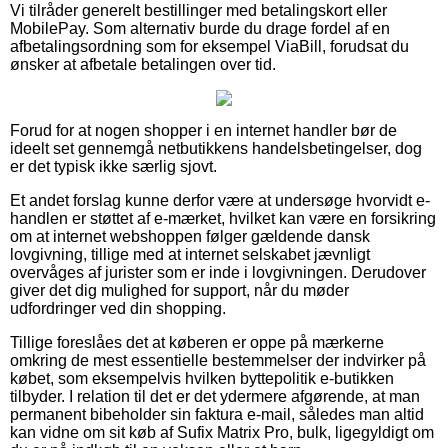
Vi tilråder generelt bestillinger med betalingskort eller
MobilePay. Som alternativ burde du drage fordel af en
afbetalingsordning som for eksempel ViaBill, forudsat du
ønsker at afbetale betalingen over tid.
Forud for at nogen shopper i en internet handler bør de
ideelt set gennemgå netbutikkens handelsbetingelser, dog
er det typisk ikke særlig sjovt.
Et andet forslag kunne derfor være at undersøge hvorvidt e-
handlen er støttet af e-mærket, hvilket kan være en forsikring
om at internet webshoppen følger gældende dansk
lovgivning, tillige med at internet selskabet jævnligt
overvåges af jurister som er inde i lovgivningen. Derudover
giver det dig mulighed for support, når du møder
udfordringer ved din shopping.
Tillige foreslåes det at køberen er oppe på mærkerne
omkring de mest essentielle bestemmelser der indvirker på
købet, som eksempelvis hvilken byttepolitik e-butikken
tilbyder. I relation til det er det ydermere afgørende, at man
permanent bibeholder sin faktura e-mail, således man altid
kan vidne om sit køb af Sufix Matrix Pro, bulk, ligegyldigt om