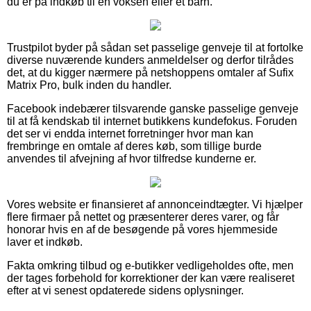
du er på indkøb til en voksen eller et barn.
Trustpilot byder på sådan set passelige genveje til at fortolke
diverse nuværende kunders anmeldelser og derfor tilrådes
det, at du kigger nærmere på netshoppens omtaler af Sufix
Matrix Pro, bulk inden du handler.
Facebook indebærer tilsvarende ganske passelige genveje
til at få kendskab til internet butikkens kundefokus. Foruden
det ser vi endda internet forretninger hvor man kan
frembringe en omtale af deres køb, som tillige burde
anvendes til afvejning af hvor tilfredse kunderne er.
Vores website er finansieret af annonceindtægter. Vi hjælper
flere firmaer på nettet og præsenterer deres varer, og får
honorar hvis en af de besøgende på vores hjemmeside
laver et indkøb.
Fakta omkring tilbud og e-butikker vedligeholdes ofte, men
der tages forbehold for korrektioner der kan være realiseret
efter at vi senest opdaterede sidens oplysninger.