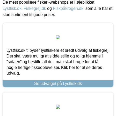
De mest populære fiskeri-webshops er i øjeblikket
Lystfisk.dk
,
Fiskegrej.dk
og
Fiskpåkrogen.dk
, som alle har et
stort sortiment til gode priser.
Lystfisk.dk tilbyder lystfiskere et bredt udvalg af fiskegrej.
Det skal være muligt at sidde stille og roligt hjemme i
”sofaen” og bestille alt det, man skal bruge for at få
nogle herlige fiskeoplevelser. Klik her for at se deres
udvalg.
Se udvalget på Lystfisk.dk