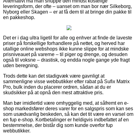
Alternativt må man snuppe den mindst kostelige
leveringsform, der ofte – uanset om man bor nær Silkeborg,
Nyborg eller Skagen – er at få dem til at bringe din pakke til
en pakkeshop.
Det er i dag ultra ligetil for alle og enhver at finde de laveste
priser på forskellige forhandlere på nettet, og herved har
utallige online webshops ikke kunne slippe for at mindske
prisniveauet på varerne – til piger og drenge, og desuden
også til voksne – drastisk, og endda nogle gange yde fragt
uden beregning.
Trods dette kan det stadigvæk være gavnligt at
sammenligne visse webbutikker efter rabat på Sufix Matrix
Pro, bulk inden du placerer ordren, sådan at du er
skudsikker på at opnå den mest attraktive pris.
Man bør imidlertid være omhyggelig med, at såfremt en e-
shop markedsfører deres varer for en salgspris som kan ses
som usædvanlig beskeden, så kan det tit være en varsel om
en fup e-shop. Kortbetalinger er heldigvis indbefattet af en
bestemmelse, der bistår dig som kunde overfor fup
webbutikker.